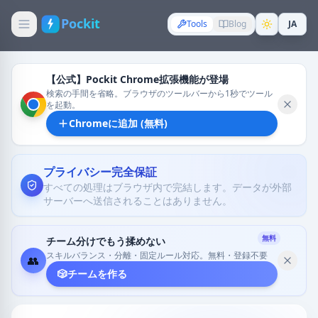
Pockit
Tools
Blog
JA
【公式】Pockit Chrome拡張機能が登場
検索の手間を省略。ブラウザのツールバーから1秒でツール
を起動。
Chromeに追加 (無料)
プライバシー完全保証
すべての処理はブラウザ内で完結します。データが外部
サーバーへ送信されることはありません。
無料
チーム分けでもう揉めない
スキルバランス・分離・固定ルール対応。無料・登録不要
👥
🎲
チームを作る