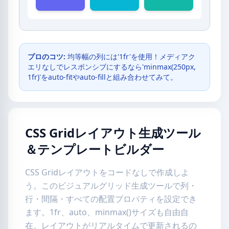
プロのコツ:
均等幅の列には'1fr'を使用！メディアク
エリなしでレスポンシブにするなら'minmax(250px,
1fr)'をauto-fitやauto-fillと組み合わせてみて。
CSS Gridレイアウト生成ツール
＆テンプレートビルダー
CSS Gridレイアウトをコードなしで作成しよ
う。このビジュアルグリッド生成ツールで列・
行・間隔・すべての配置プロパティを設定でき
ます。1fr、auto、minmax()サイズも自由自
在。レイアウトがリアルタイムで更新されるの