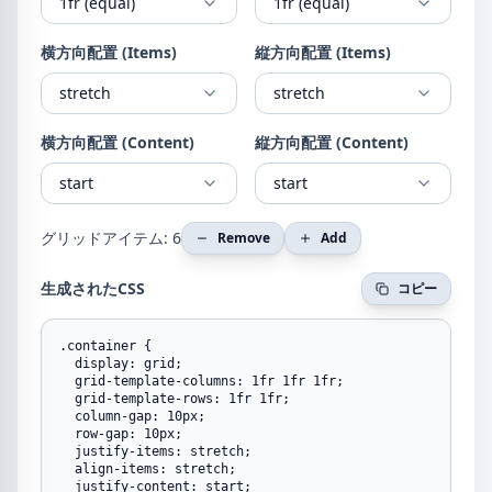
1fr (equal)
1fr (equal)
横方向配置 (Items)
縦方向配置 (Items)
stretch
stretch
横方向配置 (Content)
縦方向配置 (Content)
start
start
グリッドアイテム: 6
Remove
Add
生成されたCSS
コピー
.container {

  display: grid;

  grid-template-columns: 1fr 1fr 1fr;

  grid-template-rows: 1fr 1fr;

  column-gap: 10px;

  row-gap: 10px;

  justify-items: stretch;

  align-items: stretch;

  justify-content: start;
