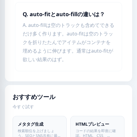
Q. auto-fitとauto-fillの違いは？
A. auto-fillは空のトラックも含めてできる
だけ多く作ります。auto-fitは空のトラッ
クを折りたたんでアイテムがコンテナを
埋めるように伸びます。通常はauto-fitが
欲しい結果のはず。
おすすめツール
今すぐ試す
メタタグ生成
HTMLプレビュー
検索順位を上げましょ
コードの結果を即座に確
う。SEOとSNS共有に最適
認。HTML、CSS、