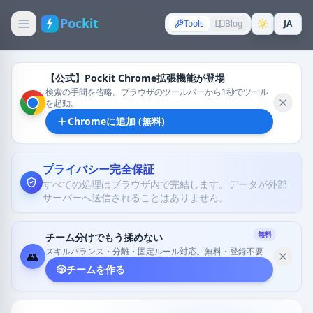
Pockit
Tools
Blog
JA
【公式】Pockit Chrome拡張機能が登場
検索の手間を省略。ブラウザのツールバーから1秒でツール
を起動。
Chromeに追加 (無料)
プライバシー完全保証
すべての処理はブラウザ内で完結します。データが外部
サーバーへ送信されることはありません。
無料
チーム分けでもう揉めない
スキルバランス・分離・固定ルール対応。無料・登録不要
👥
🎲
チームを作る