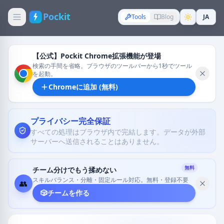
Pockit
Tools
Blog
JA
【公式】Pockit Chrome拡張機能が登場
検索の手間を省略。ブラウザのツールバーから1秒でツール
を起動。
Chromeに追加 (無料)
プライバシー完全保証
すべての処理はブラウザ内で完結します。データが外部
サーバーへ送信されることはありません。
無料
チーム分けでもう揉めない
スキルバランス・分離・固定ルール対応。無料・登録不要
👥
🎲
チームを作る