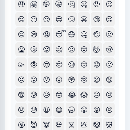
🤑
🤗
🤭
🤫
🤔
🤐
🤨
😐
😑
😶
😏
😒
🙄
😬
🤥
😌
😔
😪
🤤
😴
😷
🤒
🤕
🤢
🤮
🤧
🥵
🥶
🥴
😵
🤯
🤠
🥳
🥸
😎
🤓
🧐
😕
😟
🙁
☹️
😮
😯
😲
😳
🥺
😦
😧
😨
😰
😥
😢
😭
😱
😖
😣
😞
😓
😩
😫
🥱
😤
😡
😠
🤬
😈
👿
💀
☠️
💩
🤡
👹