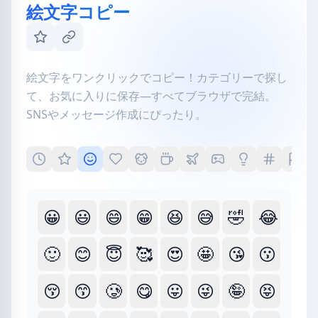
絵文字コピー
絵文字をワンクリックでコピー！カテゴリーで探し
て、お気に入りに保存—すべてブラウザで完結。
SNSやメッセージ作成にぴったり。
😀
😃
😄
😁
😆
😅
🤣
😂
🙂
😊
😇
🥰
😍
🤩
😘
😗
😚
😙
🥲
😋
😛
😜
🤪
😝