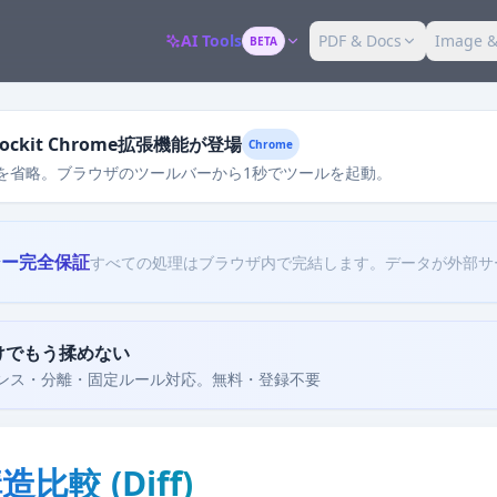
AI Tools
PDF & Docs
Image &
BETA
ckit Chrome拡張機能が登場
Chrome
を省略。ブラウザのツールバーから1秒でツールを起動。
シー完全保証
すべての処理はブラウザ内で完結します。データが外部サ
けでもう揉めない
ンス・分離・固定ルール対応。無料・登録不要
造比較 (Diff)