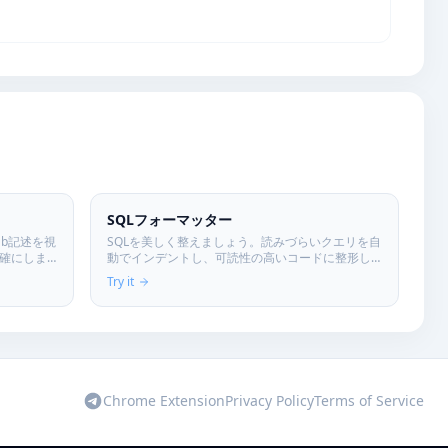
SQLフォーマッター
ab記述を視
SQLを美しく整えましょう。読みづらいクエリを自
確にしま
動でインデントし、可読性の高いコードに整形し
ます。
Try it
Chrome Extension
Privacy Policy
Terms of Service