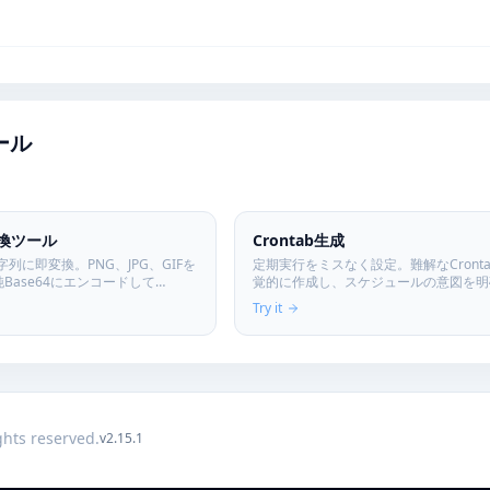
ール
変換ツール
Crontab生成
文字列に即変換。PNG、JPG、GIFを
定期実行をミスなく設定。難解なCront
は純Base64にエンコードして
覚的に作成し、スケジュールの意図を明
に直接埋め込み。サーバーアップロー
す。
Try it
ザで安全に処理。
ights reserved.
v2.15.1