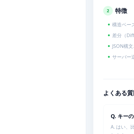
特徴
2
構造ベー
差分（Di
JSON構
サーバー
よくある質
Q. キ
A. はい、