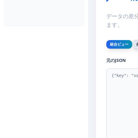
データの差
ます。
統合ビュー
元のJSON