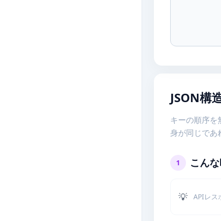
JSON構造
キーの順序を
身が同じであ
こんな
1
💡
APIレ