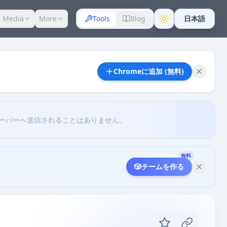
 Media
More
Tools
Blog
日本語
Chromeに追加 (無料)
ーバーへ送信されることはありません。
無料
🎲
チームを作る