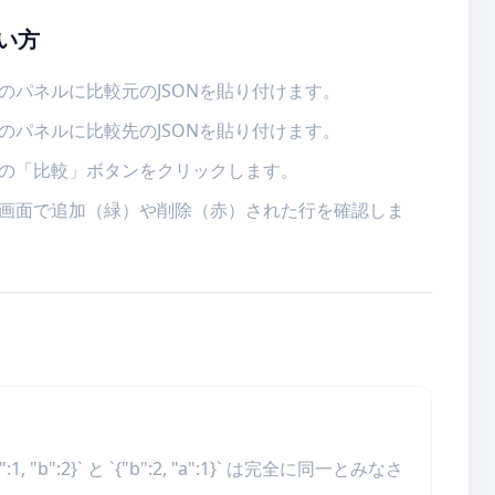
い方
のパネルに比較元のJSONを貼り付けます。
のパネルに比較先のJSONを貼り付けます。
の「比較」ボタンをクリックします。
画面で追加（緑）や削除（赤）された行を確認しま
2}` と `{"b":2, "a":1}` は完全に同一とみなさ