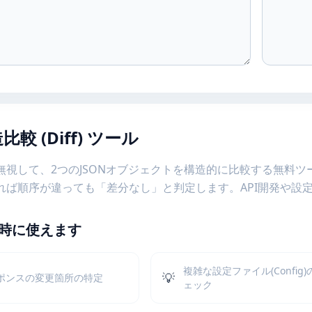
比較 (Diff) ツール
無視して、2つのJSONオブジェクトを構造的に比較する無料
れば順序が違っても「差分なし」と判定します。API開発や設
時に使えます
複雑な設定ファイル(Config
💡
スポンスの変更箇所の特定
ェック