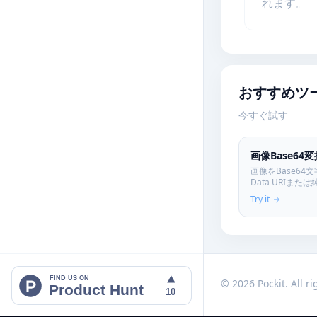
れます。
おすすめツ
今すぐ試す
画像Base64
画像をBase64
Data URIまた
HTML/CSS
Try it
ド不要、ブラウ
FIND US ON
© 2026 Pockit. All r
Product Hunt
10