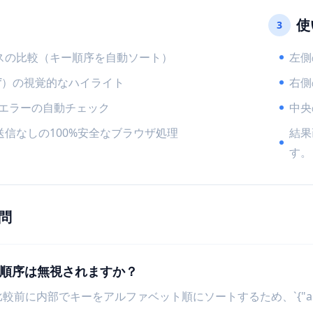
使
3
スの比較（キー順序を自動ソート）
左側
ff）の視覚的なハイライト
右側
文エラーの自動チェック
中央
送信なしの100%安全なブラウザ処理
結果
す。
問
ーの順序は無視されますか？
比較前に内部でキーをアルファベット順にソートするため、`{"a":1, "b":