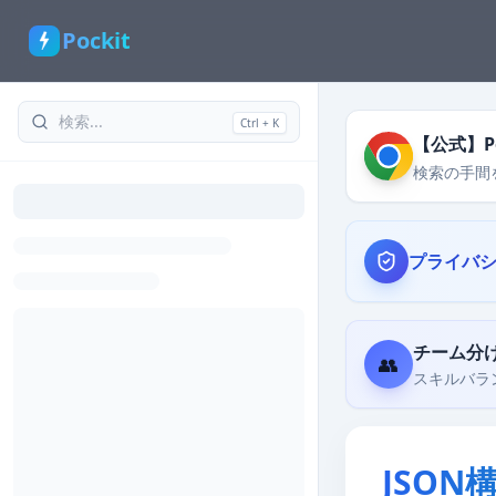
Pockit
Ctrl + K
【公式】Po
検索の手間
プライバ
チーム分
👥
スキルバラ
JSON構