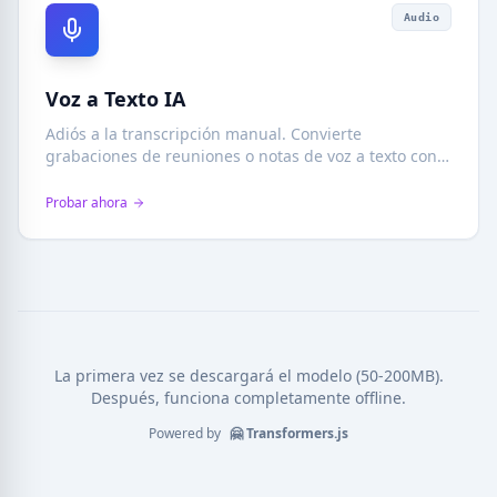
Audio
Voz a Texto IA
Adiós a la transcripción manual. Convierte
grabaciones de reuniones o notas de voz a texto con
precisión profesional. Seguro y privado, impulsado
por tu dispositivo.
Probar ahora
La primera vez se descargará el modelo (50-200MB).
Después, funciona completamente offline.
Powered by
🤗 Transformers.js