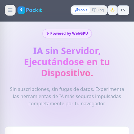
Pockit
Tools
Blog
ES
✨ Powered by WebGPU
IA sin Servidor,
Ejecutándose en tu
Dispositivo.
Sin suscripciones, sin fugas de datos. Experimenta
las herramientas de IA más seguras impulsadas
completamente por tu navegador.