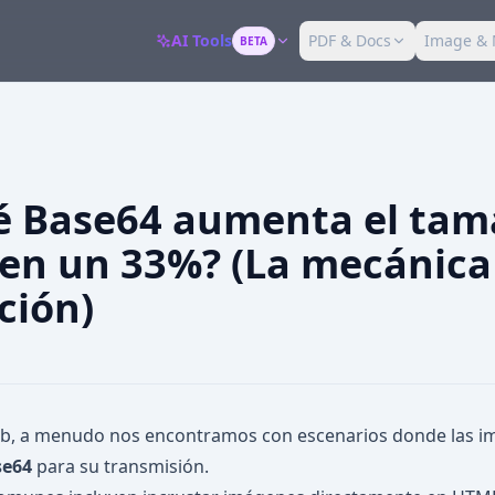
AI Tools
PDF & Docs
Image & 
BETA
é Base64 aumenta el tam
 en un 33%? (La mecánica 
ción)
web, a menudo nos encontramos con escenarios donde las i
se64
para su transmisión.