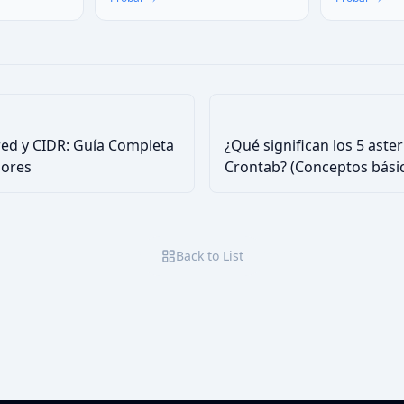
riesgos.
destaque en búsquedas y redes.
de colores, e
Copia y pega.
imágenes, ve
—ideal para d
proyectos UI
ed y CIDR: Guía Completa
¿Qué significan los 5 aste
dores
Crontab? (Conceptos bási
programación del sistema
Back to List