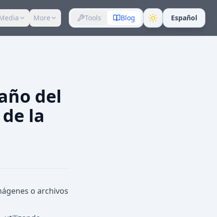
Media
More
Tools
Blog
Español
año del
de la
mágenes o archivos