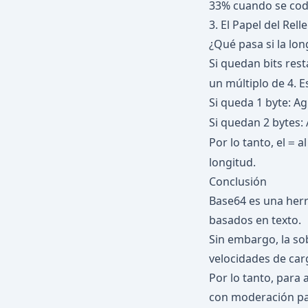
33% cuando se codi
100
3. El Papel del Rell
\approx
33.3\%
¿Qué pasa si la lon
Si quedan bits res
un múltiplo de 4. E
Si queda 1 byte: A
Si quedan 2 bytes:
Por lo tanto, el
al
=
longitud.
Conclusión
Base64 es una herr
basados en texto.
Sin embargo, la so
velocidades de car
Por lo tanto, para 
con moderación par