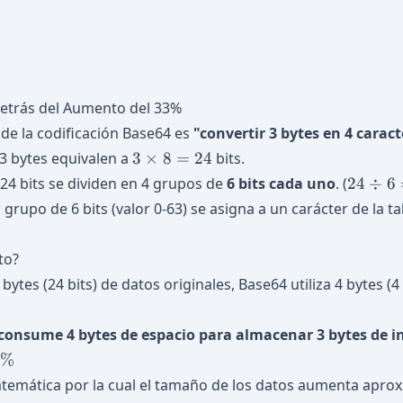
Detrás del Aumento del 33%
l de la codificación Base64 es
"convertir 3 bytes en 4 carac
3
3 bytes equivalen a
3
×
8
=
24
bits.
\times
24
24 bits se dividen en 4 grupos de
6 bits cada uno
. (
24
÷
6
8 =
\div
grupo de 6 bits (valor 0-63) se asigna a un carácter de la ta
24
6 =
4
to?
bytes (24 bits) de datos originales, Base64 utiliza 4 bytes (4
consume 4 bytes de espacio para almacenar 3 bytes de i
3%
atemática por la cual el tamaño de los datos aumenta apr