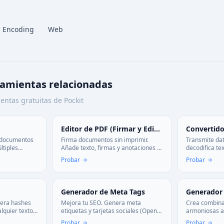
Encoding
Web
ramientas relacionadas
entas gratuitas de Pockit
Editor de PDF (Firmar y Editar)
Convertido
n documentos
Firma documentos sin imprimir.
Transmite dat
ltiples
Añade texto, firmas y anotaciones a
decodifica te
PDF de forma
tus PDF directamente en el
Base64 sin qu
Probar
Probar
esamiento
navegador. Rápido, gratuito y sin
de tu navegad
.
instalar nada.
garantizada p
Generador de Meta Tags
nera hashes
Mejora tu SEO. Genera meta
Crea combina
lquier texto
etiquetas y tarjetas sociales (Open
armoniosas al
 navegador.
Graph, Twitter) para que tu sitio
esquemas cro
Probar
Probar