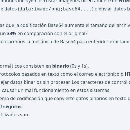
comunes incluyen incrustar imágenes directamente en HTML
e datos (
) o enviar datos 
data:image/png;base64,...
as que la codificación Base64 aumenta el tamaño del archi
 un
33%
en comparación con el original?
exploraremos la mecánica de Base64 para entender exactam
formáticos consisten en
binario
(0s y 1s).
rotocolos basados en texto como el correo electrónico o H
ejar datos binarios sin procesar. Los caracteres de control 
 causar un mal funcionamiento en estos sistemas.
ma de codificación que convierte datos binarios en texto 
II seguros
.
tilizados son: