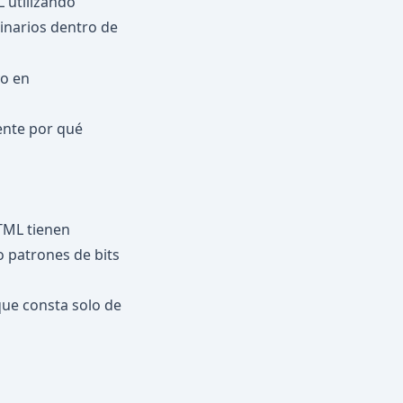
 utilizando
binarios dentro de
vo en
ente por qué
TML tienen
o patrones de bits
que consta solo de