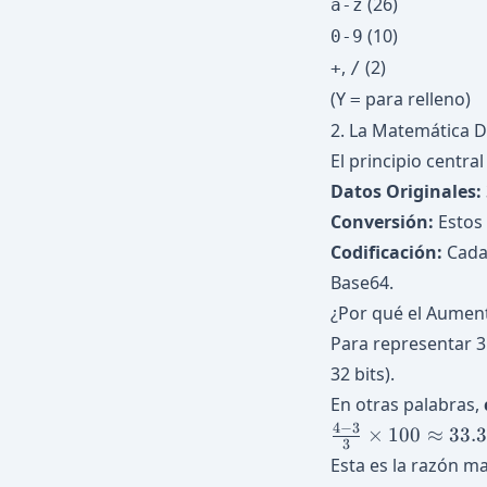
(26)
a-z
(10)
0-9
,
(2)
+
/
(Y
para relleno)
=
2. La Matemática 
El principio centra
Datos Originales:
Conversión:
Estos 
Codificación:
Cada 
Base64.
¿Por qué el Aumen
Para representar 3 
32 bits).
En otras palabras,
\frac{4
4
−
3
×
100
≈
33.
3
- 3}{3}
Esta es la razón m
\times