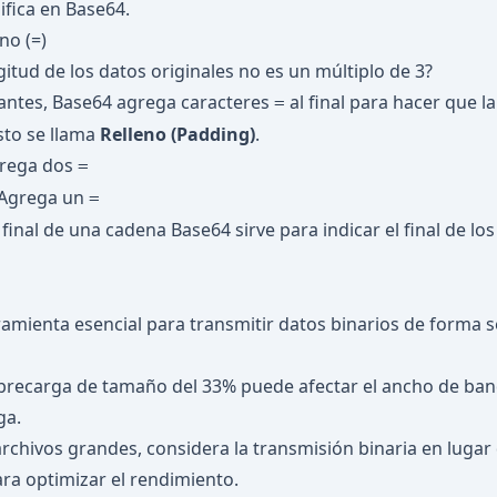
fica en Base64.
eno (=)
gitud de los datos originales no es un múltiplo de 3?
tantes, Base64 agrega caracteres
al final para hacer que la
=
sto se llama
Relleno (Padding)
.
grega dos
=
 Agrega un
=
 final de una cadena Base64 sirve para indicar el final de los
amienta esencial para transmitir datos binarios de forma 
brecarga de tamaño del 33% puede afectar el ancho de band
ga.
archivos grandes, considera la transmisión binaria en lugar
a optimizar el rendimiento.