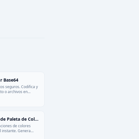
r Base64
os seguros. Codifica y
xto o archivos en
e la información salga
or. Privacidad
ara desarrolladores.
Generador de Paleta de Colores
ciones de colores
 instante. Genera
máticos con la rueda