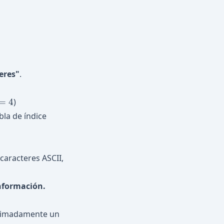
teres"
.
=
4
)
bla de índice
 caracteres ASCII,
nformación.
oximadamente un