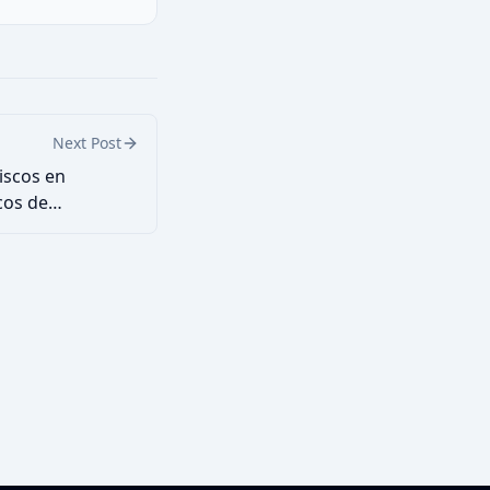
xtrae colores de
rifica contraste WCAG
iseño web, branding y
/UX.
Next Post
riscos en
cos de
)