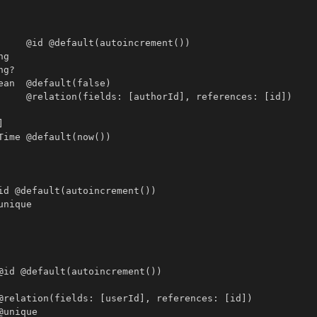
     @id @default(autoincrement())

g

g?

ean  @default(false)

     @relation(fields: [authorId], references: [id])



Time @default(now())

id @default(autoincrement())

nique

@id @default(autoincrement())

@relation(fields: [userId], references: [id])

unique
