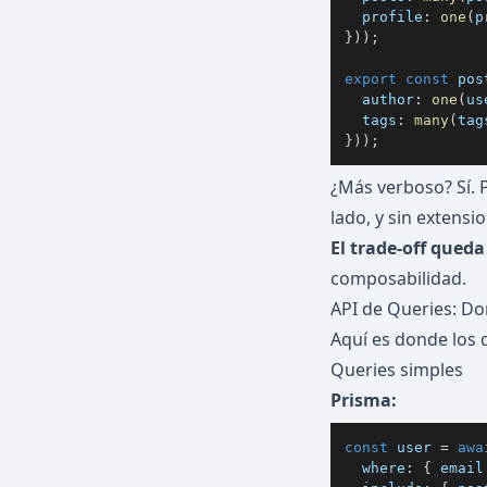
  profile
:
one
(
p
}
)
)
;
export
const
 pos
  author
:
one
(
us
  tags
:
many
(
tag
}
)
)
;
¿Más verboso? Sí. 
lado, y sin extensi
El trade-off queda
composabilidad.
API de Queries: Do
Aquí es donde los
Queries simples
Prisma:
const
 user 
=
awa
  where
:
{
 email