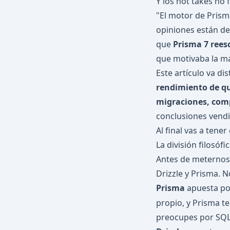
Y los hot takes no
"El motor de Prisma
opiniones están de
que
Prisma 7 rees
que motivaba la may
Este artículo va d
rendimiento de qu
migraciones, comp
conclusiones vendid
Al final vas a ten
La división filosófi
Antes de meternos 
Drizzle y Prisma. 
Prisma
apuesta p
propio, y Prisma te
preocupes por SQL.