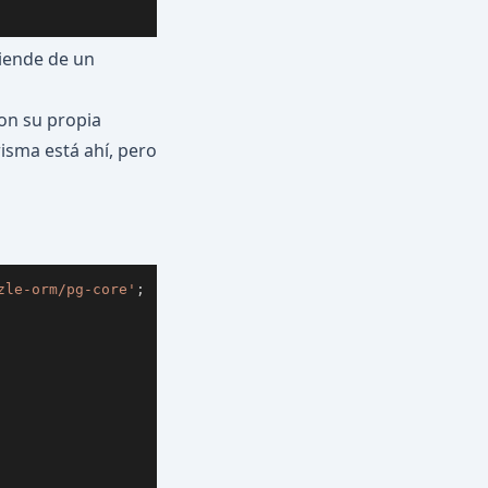
tiende de un
con su propia
risma está ahí, pero
zle-orm/pg-core'
;