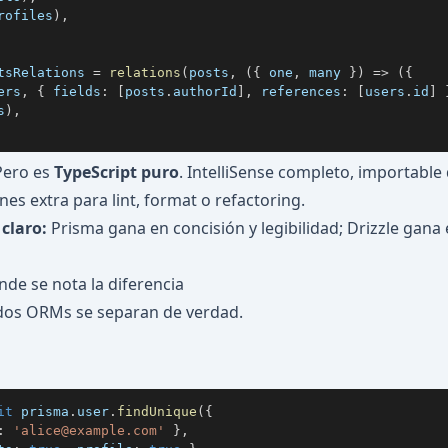
rofiles
)
,
tsRelations 
=
relations
(
posts
,
(
{
 one
,
 many 
}
)
=>
(
{
ers
,
{
 fields
:
[
posts
.
authorId
]
,
 references
:
[
users
.
id
]
s
)
,
Pero es
TypeScript puro
. IntelliSense completo, importable
ones extra para lint, format o refactoring.
 claro:
Prisma gana en concisión y legibilidad; Drizzle gana 
nde se nota la diferencia
 dos ORMs se separan de verdad.
it
 prisma
.
user
.
findUnique
(
{
:
'
alice@example.com
'
}
,