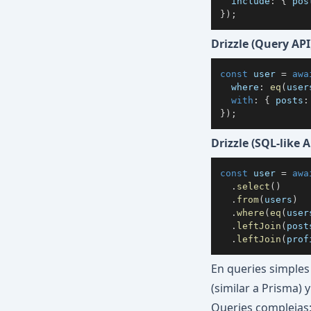
  include
:
{
 pos
}
)
;
Drizzle (Query API
const
 user 
=
awa
  where
:
eq
(
user
with
:
{
 posts
:
}
)
;
Drizzle (SQL-like A
const
 user 
=
awa
.
select
(
)
.
from
(
users
)
.
where
(
eq
(
user
.
leftJoin
(
post
.
leftJoin
(
prof
En queries simples 
(similar a Prisma) 
Queries complejas