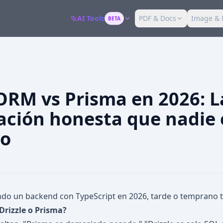
AI Tools
PDF & Docs
Image & 
BETA
 ORM vs Prisma en 2026: L
ción honesta que nadie 
do
ndo un backend con TypeScript en 2026, tarde o temprano te
Drizzle o Prisma?