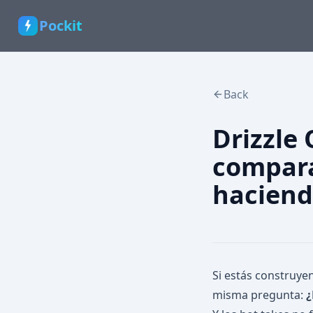
Pockit
Back
Drizzle
compara
hacien
Si estás construye
misma pregunta:
¿