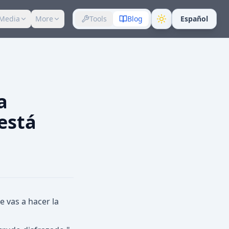
Media
More
Tools
Blog
Español
a
está
 vas a hacer la