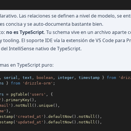
clarativo. Las relaciones se definen a nivel de modelo, se en
s es concisa y se auto-documenta bastante bien.
to:
no es TypeScript
. Tu schema vive en un archivo aparte 
 y tooling. El soporte IDE vía la extensión de VS Code para P
 del IntelliSense nativo de TypeScript.
emas en TypeScript puro:
,
 serial
,
 text
,
boolean
,
 integer
,
 timestamp 
}
from
'driz
ns 
}
from
'drizzle-orm'
;
rs 
=
pgTable
(
'users'
,
{
'
)
.
primaryKey
(
)
,
mail'
)
.
notNull
(
)
.
unique
(
)
,
me'
)
,
estamp
(
'created_at'
)
.
defaultNow
(
)
.
notNull
(
)
,
estamp
(
'updated_at'
)
.
defaultNow
(
)
.
notNull
(
)
,