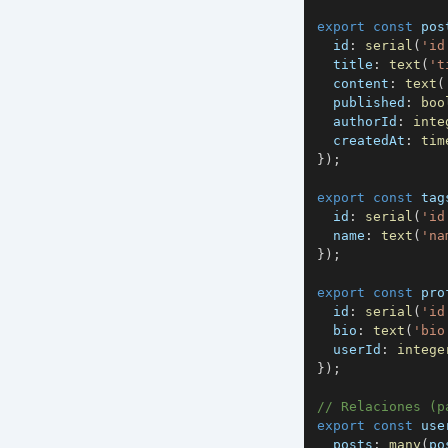
export
const
 pos
  id
:
serial
(
'id
  title
:
text
(
't
  content
:
text
(
  published
:
boo
  authorId
:
inte
  createdAt
:
tim
}
)
;
export
const
 tag
  id
:
serial
(
'id
  name
:
text
(
'na
}
)
;
export
const
 pro
  id
:
serial
(
'id
  bio
:
text
(
'bio
  userId
:
intege
}
)
;
// Relaciones (p
export
const
 use
  posts
:
many
(
po