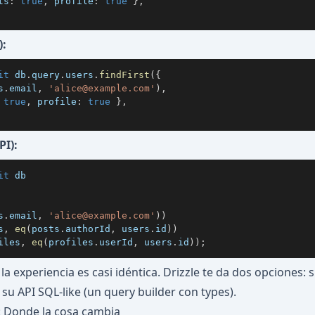
ts
:
true
,
 profile
:
true
}
,
):
it
 db
.
query
.
users
.
findFirst
(
{
s
.
email
,
'
alice@example.com
'
)
,
true
,
 profile
:
true
}
,
PI):
it
s
.
email
,
'
alice@example.com
'
)
)
s
,
eq
(
posts
.
authorId
,
 users
.
id
)
)
iles
,
eq
(
profiles
.
userId
,
 users
.
id
)
)
;
la experiencia es casi idéntica. Drizzle te da dos opciones: s
y su API SQL-like (un query builder con types).
: Donde la cosa cambia