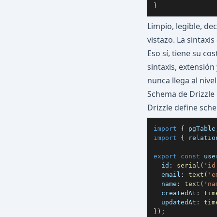
}
Limpio, legible, de
vistazo. La sintaxi
Eso sí, tiene su cos
sintaxis, extensión
nunca llega al nivel
Schema de Drizzle
Drizzle define sch
import
{
 pgTable
import
{
 relatio
export
const
 use
  id
:
serial
(
'id
  email
:
text
(
'e
  name
:
text
(
'na
  createdAt
:
tim
  updatedAt
:
tim
}
)
;