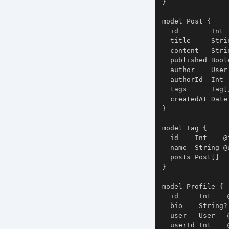
}

model Post {

  id        Int 
  title     Strin
  content   Strin
  published Bool
  author    User
  authorId  Int

  tags      Tag[]
  createdAt Date
}

model Tag {

  id    Int    @
  name  String @u
  posts Post[]

}

model Profile {

  id     Int    
  bio    String?

  user   User   
  userId Int    @