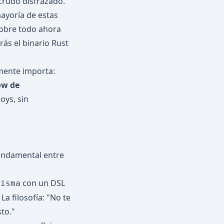
 crudo disfrazado."
mayoría de estas
Sobre todo ahora
rás el binario Rust
lmente importa:
ow de
boys, sin
undamental entre
con un DSL
risma
La filosofía: "No te
to."