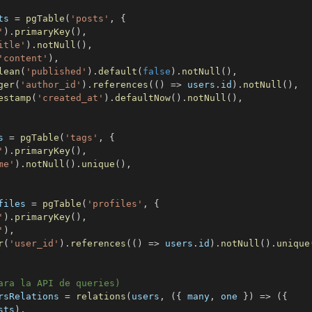
ts 
=
pgTable
(
'posts'
,
{
'
)
.
primaryKey
(
)
,
itle'
)
.
notNull
(
)
,
'content'
)
,
lean
(
'published'
)
.
default
(
false
)
.
notNull
(
)
,
ger
(
'author_id'
)
.
references
(
(
)
=>
 users
.
id
)
.
notNull
(
)
,
estamp
(
'created_at'
)
.
defaultNow
(
)
.
notNull
(
)
,
s 
=
pgTable
(
'tags'
,
{
'
)
.
primaryKey
(
)
,
me'
)
.
notNull
(
)
.
unique
(
)
,
files 
=
pgTable
(
'profiles'
,
{
'
)
.
primaryKey
(
)
,
'
)
,
r
(
'user_id'
)
.
references
(
(
)
=>
 users
.
id
)
.
notNull
(
)
.
unique
ara la API de queries)
rsRelations 
=
relations
(
users
,
(
{
 many
,
 one 
}
)
=>
(
{
sts
)
,