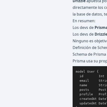
Drizzle
apuesta p
directamente los c
la base de datos, 
En resumen:
Los devs de
Prism
Los devs de
Drizzl
Ninguno es objetiv
Definición de Sch
Schema de Prisma
Prisma usa su pro
  id        Int 
  email     Stri
  name      Strin
  posts     Post[
  profile   Profi
  createdAt Date
  updatedAt Date