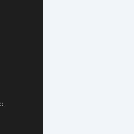
(
)
,