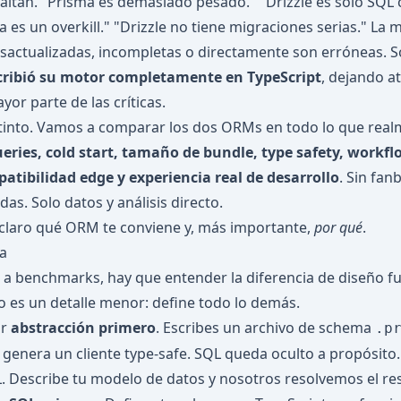
 faltan. "Prisma es demasiado pesado." "Drizzle es solo SQL
 es un overkill." "Drizzle no tiene migraciones serias." La 
sactualizadas, incompletas o directamente son erróneas. 
cribió su motor completamente en TypeScript
, dejando at
or parte de las críticas.
istinto. Vamos a comparar los dos ORMs en todo lo que rea
eries, cold start, tamaño de bundle, type safety, workfl
atibilidad edge y experiencia real de desarrollo
. Sin fan
as. Solo datos y análisis directo.
er claro qué ORM te conviene y, más importante,
por qué
.
ca
a benchmarks, hay que entender la diferencia de diseño f
No es un detalle menor: define todo lo demás.
or
abstracción primero
. Escribes un archivo de schema
.p
 genera un cliente type-safe. SQL queda oculto a propósito. 
 Describe tu modelo de datos y nosotros resolvemos el res