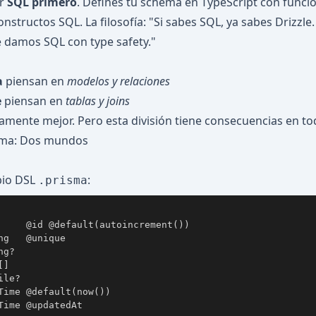
or
SQL primero
. Defines tu schema en TypeScript con funcio
onstructos SQL. La filosofía: "Si sabes SQL, ya sabes Drizzl
te damos SQL con type safety."
a
piensan en
modelos y relaciones
e
piensan en
tablas y joins
amente mejor. Pero esta división tiene consecuencias en tod
ema: Dos mundos
pio DSL
:
.prisma
     @id @default(autoincrement())

ng   @unique

g?

]

le?

Time @default(now())

Time @updatedAt
