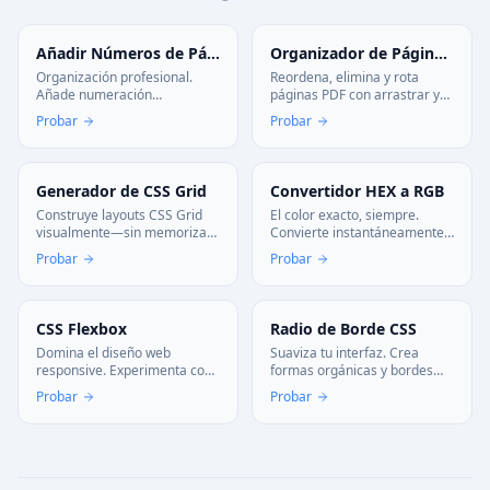
Añadir Números de Página
Organizador de Páginas PDF
Organización profesional.
Reordena, elimina y rota
Añade numeración
páginas PDF con arrastrar y
personalizada a tus
soltar. Editor PDF online gratis
Probar
Probar
documentos PDF en la
para reorganizar documentos
posición y estilo que
al instante. Sin instalación,
prefieras. Házlos lucir
100% seguro en tu navegador.
impecables.
Generador de CSS Grid
Convertidor HEX a RGB
Construye layouts CSS Grid
El color exacto, siempre.
visualmente—sin memorizar
Convierte instantáneamente
sintaxis. Configura columnas,
entre HEX, RGB y HSL para
Probar
Probar
filas, gaps, alineación, y
tus diseños. Copia el código
tamaños (1fr, auto, minmax).
perfecto con un solo clic.
Preview en vivo y copia CSS
limpio.
CSS Flexbox
Radio de Borde CSS
Domina el diseño web
Suaviza tu interfaz. Crea
responsive. Experimenta con
formas orgánicas y bordes
Flexbox visualmente y genera
redondeados avanzados con
Probar
Probar
el código perfecto para tus
control total. Genera CSS
layouts. Aprende y construye
moderno para botones y
más rápido.
tarjetas.