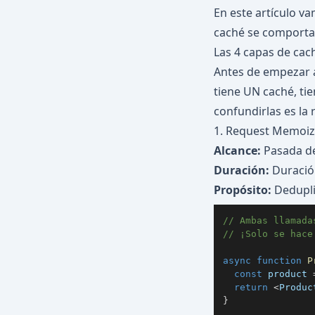
En este artículo v
caché se comporta 
Las 4 capas de cach
Antes de empezar a
tiene UN caché, ti
confundirlas es la 
1. Request Memoiza
Alcance:
Pasada de 
Duración:
Duración
Propósito:
Dedupli
// Ambas llamada
// ¡Solo se hace
async
function
P
const
 product 
return
<
Produc
}