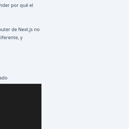
ender por qué el
uter de Next.js no
iferente, y
zado