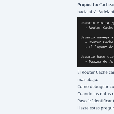
Propósito:
Cachear
hacia atrás/adelan
  → Router Cache
Usuario navega a
  → Router Cache
  → El layout de
Usuario hace cli
  → Página de /p
El Router Cache ca
más abajo.
Cómo debugear cua
Cuando los datos n
Paso 1: Identifica
Hazte estas pregun