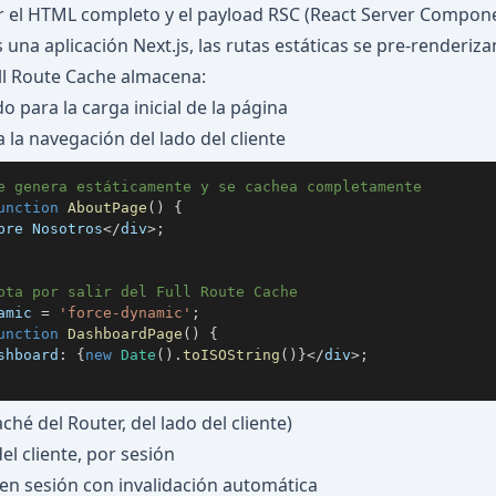
 el HTML completo y el payload RSC (React Server Componen
una aplicación Next.js, las rutas estáticas se pre-renderiz
ull Route Cache almacena:
 para la carga inicial de la página
 la navegación del lado del cliente
e genera estáticamente y se cachea completamente
unction
AboutPage
(
)
{
bre Nosotros
<
/
div
>
;
pta por salir del Full Route Cache
amic 
=
'force-dynamic'
;
unction
DashboardPage
(
)
{
shboard
:
{
new
Date
(
)
.
toISOString
(
)
}
<
/
div
>
;
ché del Router, del lado del cliente)
el cliente, por sesión
n sesión con invalidación automática