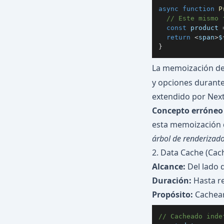
async
function
P
// Este mismo 
const
 product 
return
<
span
>
$
}
La memoización de
y opciones durante
extendido por Next.
Concepto erróneo
esta memoización 
árbol de renderizad
2. Data Cache (Cac
Alcance:
Del lado d
Duración:
Hasta re
Propósito:
Cachear 
// Cacheado inde