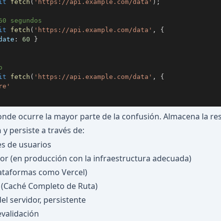
it
fetch
(
'https://api.example.com/data'
)
;
60 segundos
it
fetch
(
'https://api.example.com/data'
,
{
date
:
60
}
o
it
fetch
(
'https://api.example.com/data'
,
{
re'
onde ocurre la mayor parte de la confusión. Almacena la r
y persiste a través de:
h
es de usuarios
idor (en producción con la infraestructura adecuada)
lataformas como Vercel)
e (Caché Completo de Ruta)
el servidor, persistente
validación