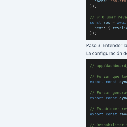
  cache
:
'no-sto
}
)
;
// ✅ O usar reva
const
 res 
=
awai
  next
:
{
 revali
}
)
;
Paso 3: Entender l
La configuración d
// app/dashboard
// Forzar que to
export
const
 dyn
// Forzar genera
export
const
 dyn
// Establecer re
export
const
 rev
// Deshabilitar 