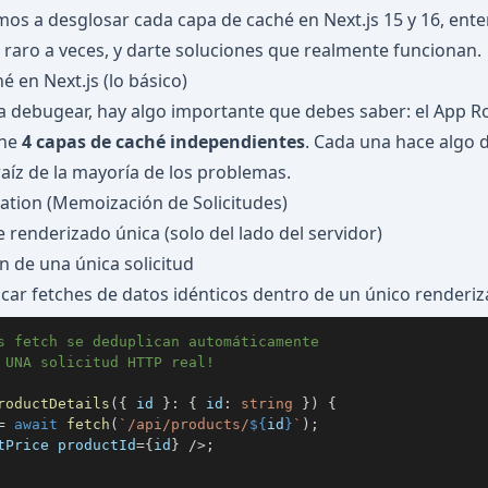
amos a desglosar cada capa de caché en Next.js 15 y 16, ent
raro a veces, y darte soluciones que realmente funcionan.
é en Next.js (lo básico)
 debugear, hay algo importante que debes saber: el App Ro
ene
4 capas de caché independientes
. Cada una hace algo d
raíz de la mayoría de los problemas.
tion (Memoización de Solicitudes)
renderizado única (solo del lado del servidor)
 de una única solicitud
car fetches de datos idénticos dentro de un único renderi
s fetch se deduplican automáticamente
 UNA solicitud HTTP real!
roductDetails
(
{
 id 
}
:
{
 id
:
string
}
)
{
=
await
fetch
(
`
/api/products/
${
id
}
`
)
;
tPrice productId
=
{
id
}
/
>
;