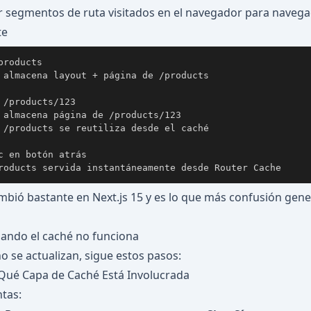
 segmentos de ruta visitados en el navegador para navega
te
 almacena layout + página de /products

 /products/123

 almacena página de /products/123

 /products se reutiliza desde el caché

c en botón atrás

roducts servida instantáneamente desde Router Cache
mbió bastante en Next.js 15 y es lo que más confusión gene
ndo el caché no funciona
o se actualizan, sigue estos pasos:
r Qué Capa de Caché Está Involucrada
tas: