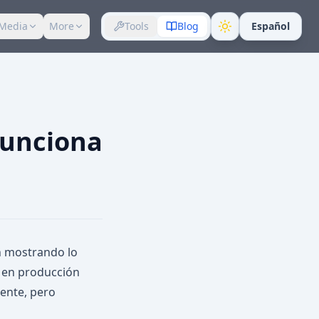
Media
More
Tools
Blog
Español
Funciona
en mostrando lo
o en producción
tente, pero