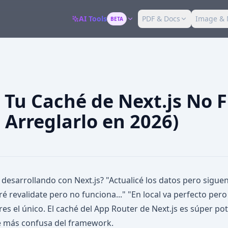
AI Tools
PDF & Docs
Image & 
BETA
 Tu Caché de Next.js No 
 Arreglarlo en 2026)
 desarrollando con Next.js? "Actualicé los datos pero sigu
é revalidate pero no funciona..." "En local va perfecto per
eres el único. El caché del App Router de Next.js es súper po
e más confusa del framework.