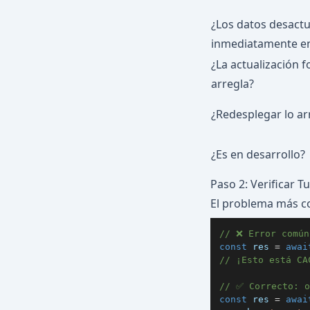
¿Los datos desact
inmediatamente en
¿La actualización 
arregla?
¿Redesplegar lo ar
¿Es en desarrollo?
Paso 2: Verificar T
El problema más c
// ❌ Error común
const
 res 
=
awai
// ¡Esto está CA
// ✅ Correcto: o
const
 res 
=
awai