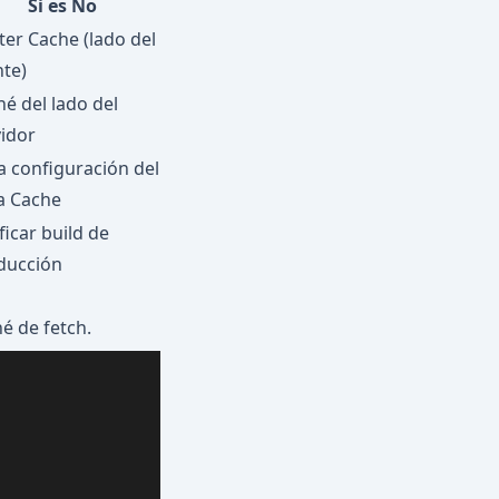
Si es No
ter Cache (lado del
nte)
é del lado del
vidor
a configuración del
a Cache
ficar build de
ducción
é de fetch.