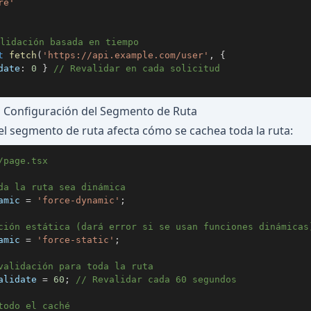
re'
lidación basada en tiempo
t
fetch
(
'https://api.example.com/user'
,
{
date
:
0
}
// Revalidar en cada solicitud
a Configuración del Segmento de Ruta
el segmento de ruta afecta cómo se cachea toda la ruta:
/page.tsx
da la ruta sea dinámica
amic 
=
'force-dynamic'
;
ción estática (dará error si se usan funciones dinámicas
amic 
=
'force-static'
;
validación para toda la ruta
alidate 
=
60
;
// Revalidar cada 60 segundos
todo el caché