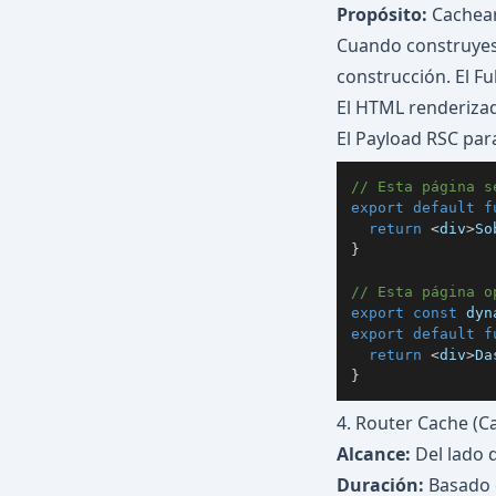
Propósito:
Cachear
Cuando construyes 
construcción. El F
El HTML renderizado
El Payload RSC para
// Esta página s
export
default
f
return
<
div
>
So
}
// Esta página o
export
const
 dyn
export
default
f
return
<
div
>
Da
}
4. Router Cache (Ca
Alcance:
Del lado d
Duración:
Basado e