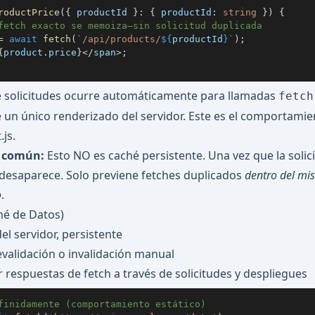
roductPrice
(
{
 productId 
}
:
{
 productId
:
string
}
)
{
fetch exacto se memoiza—sin solicitud duplicada
=
await
fetch
(
`
/api/products/
${
productId
}
`
)
;
{
product
.
price
}
<
/
span
>
;
 solicitudes ocurre automáticamente para llamadas
fetch
 un único renderizado del servidor. Este es el comportamie
js.
 común:
Esto NO es caché persistente. Una vez que la solic
desaparece. Solo previene fetches duplicados
dentro del mi
o
.
hé de Datos)
el servidor, persistente
validación o invalidación manual
respuestas de fetch a través de solicitudes y despliegues
finidamente (comportamiento estático)