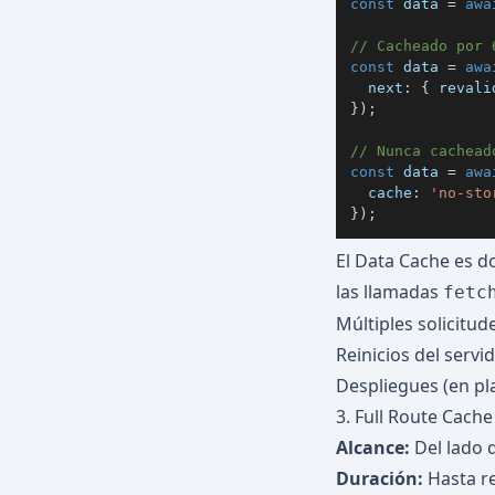
const
 data 
=
awa
// Cacheado por 
const
 data 
=
awa
  next
:
{
 revali
}
)
;
// Nunca cachead
const
 data 
=
awa
  cache
:
'no-sto
}
)
;
El Data Cache es d
las llamadas
fetc
Múltiples solicitud
Reinicios del serv
Despliegues (en p
3. Full Route Cach
Alcance:
Del lado d
Duración:
Hasta re