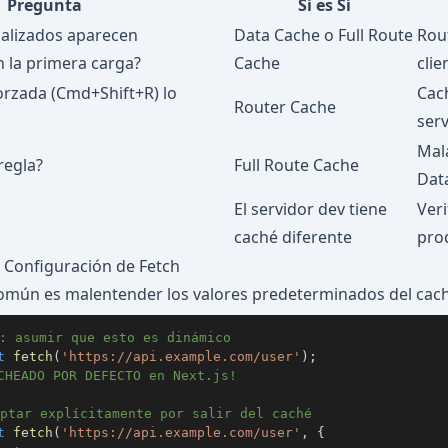
Pregunta
Si es Sí
ualizados aparecen
Data Cache o Full Route
Rou
 la primera carga?
Cache
clie
forzada (Cmd+Shift+R) lo
Cach
Router Cache
ser
Mal
regla?
Full Route Cache
Dat
El servidor dev tiene
Veri
caché diferente
pro
u Configuración de Fetch
omún es malentender los valores predeterminados del cach
: asumir que esto es dinámico
t
fetch
(
'https://api.example.com/user'
)
;
CHEADO POR DEFECTO en Next.js!
ptar explícitamente por salir del caché
t
fetch
(
'https://api.example.com/user'
,
{