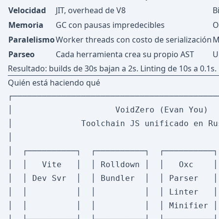
Velocidad
JIT, overhead de V8
B
Memoria
GC con pausas impredecibles
O
Paralelismo
Worker threads con costo de serialización
M
Parseo
Cada herramienta crea su propio AST
U
Resultado: builds de 30s bajan a 2s. Linting de 10s a 0.1s. 
Quién está haciendo qué
┌──────────────────────────────────────────
│                     VoidZero (Evan You)  
│              Toolchain JS unificado en Ru
│                                          
│  ┌──────────┐  ┌──────────┐  ┌──────────┐
│  │   Vite   │  │ Rolldown │  │   Oxc    │
│  │ Dev Svr  │  │ Bundler  │  │ Parser   │
│  │          │  │          │  │ Linter   │
│  │          │  │          │  │ Minifier │