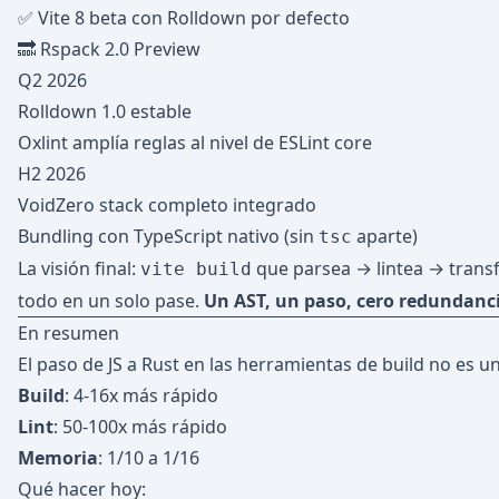
✅ Vite 8 beta con Rolldown por defecto
🔜 Rspack 2.0 Preview
Q2 2026
Rolldown 1.0 estable
Oxlint amplía reglas al nivel de ESLint core
H2 2026
VoidZero stack completo integrado
Bundling con TypeScript nativo (sin
aparte)
tsc
La visión final:
que parsea → lintea → trans
vite build
todo en un solo pase.
Un AST, un paso, cero redundanc
En resumen
El paso de JS a Rust en las herramientas de build no es 
Build
: 4-16x más rápido
Lint
: 50-100x más rápido
Memoria
: 1/10 a 1/16
Qué hacer hoy: