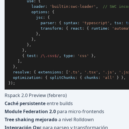
use
:
{
loader
:
'builtin:swc-loader'
,
// SWC inco
options
:
{
jsc
:
{
parser
:
{
syntax
:
'typescript'
,
tsx
:
t
transform
:
{
react
:
{
runtime
:
'automa
}
,
}
,
}
,
}
,
{
test
:
/
\.
css
$
/
,
type
:
'css'
}
,
]
,
}
,
resolve
:
{
extensions
:
[
'.ts'
,
'.tsx'
,
'.js'
,
'.js
optimization
:
{
splitChunks
:
{
chunks
:
'all'
}
}
,
}
)
;
Rspack 2.0 Preview (febrero)
Caché persistente
entre builds
Module Federation 2.0
para micro-frontends
Tree shaking mejorado
a nivel Rolldown
Integración Oxc
para parseo y transformación