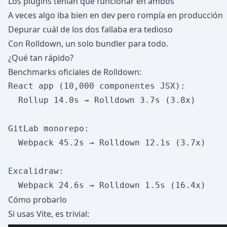
Los plugins tenían que funcionar en ambos
A veces algo iba bien en dev pero rompía en producción
Depurar cuál de los dos fallaba era tedioso
Con Rolldown, un solo bundler para todo.
¿Qué tan rápido?
Benchmarks oficiales de Rolldown:
React app (10,000 componentes JSX):

  Rollup 14.0s → Rolldown 3.7s (3.8x)

GitLab monorepo:

  Webpack 45.2s → Rolldown 12.1s (3.7x)

Excalidraw:

Cómo probarlo
Si usas Vite, es trivial: