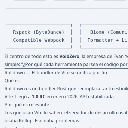
│  └──────────┘  └──────────┘  └──────────┘
└──────────────────────────────────────────
┌──────────────────────┐  ┌─────────────────
│  Rspack (ByteDance)  │  │   Biome (Comunid
│  Compatible Webpack  │  │  Formatter + Lin
El centro de todo esto es
VoidZero
, la empresa de Evan Yo
simple: "¿Por qué cada herramienta parsea el código por
Rolldown — El bundler de Vite se unifica por fin
Qué es
Rolldown es un bundler Rust que reemplaza tanto esbuil
Vite. Llegó a
1.0 RC
en enero 2026, API estabilizada.
Por qué es relevante
Los que usan Vite lo saben: el servidor de desarrollo usab
usaba Rollup. Eso daba problemas: