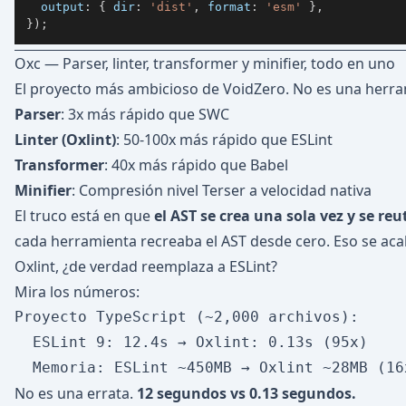
output
:
{
dir
:
'dist'
,
format
:
'esm'
}
,
}
)
;
Oxc — Parser, linter, transformer y minifier, todo en uno
El proyecto más ambicioso de VoidZero. No es una herram
Parser
: 3x más rápido que SWC
Linter (Oxlint)
: 50-100x más rápido que ESLint
Transformer
: 40x más rápido que Babel
Minifier
: Compresión nivel Terser a velocidad nativa
El truco está en que
el AST se crea una sola vez y se reut
cada herramienta recreaba el AST desde cero. Eso se aca
Oxlint, ¿de verdad reemplaza a ESLint?
Mira los números:
Proyecto TypeScript (~2,000 archivos):

  ESLint 9: 12.4s → Oxlint: 0.13s (95x)

No es una errata.
12 segundos vs 0.13 segundos.