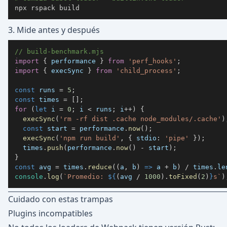
npx rspack build
3. Mide antes y después
// build-benchmark.mjs
import
{
performance
}
from
'perf_hooks'
;
import
{
 execSync 
}
from
'child_process'
;
const
 runs 
=
5
;
const
 times 
=
[
]
;
for
(
let
 i 
=
0
;
 i 
<
 runs
;
 i
++
)
{
execSync
(
'rm -rf dist .cache node_modules/.cache'
)
const
 start 
=
performance
.
now
(
)
;
execSync
(
'npm run build'
,
{
stdio
:
'pipe'
}
)
;
  times
.
push
(
performance
.
now
(
)
-
 start
)
;
}
const
 avg 
=
 times
.
reduce
(
(
a
,
 b
)
=>
 a 
+
 b
)
/
 times
.
le
console
.
log
(
`
Promedio: 
${
(
avg 
/
1000
)
.
toFixed
(
2
)
}
s
`
)
Cuidado con estas trampas
Plugins incompatibles