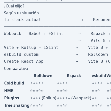
¿Cuál elijo?
Según tu situación
Tu stack actual                →    Recomend
────────────────────────────────────────────
Webpack + Babel + ESLint      →    Rspack +
                              →    Vite 8 +
Vite + Rollup + ESLint       →    Vite 8 + 
esbuild custom               →    Rolldown

Comparativa
Rolldown
Rspack
esbuild
W
Cold build
⭐⭐⭐⭐⭐
⭐⭐⭐⭐
⭐⭐⭐⭐
⭐
HMR
⭐⭐⭐⭐⭐
⭐⭐⭐⭐
⭐⭐⭐
⭐
Plugins
⭐⭐⭐⭐ (Rollup)
⭐⭐⭐⭐⭐ (Webpack)
⭐⭐
⭐
Tree shaking
⭐⭐⭐⭐⭐
⭐⭐⭐⭐
⭐⭐⭐⭐
⭐