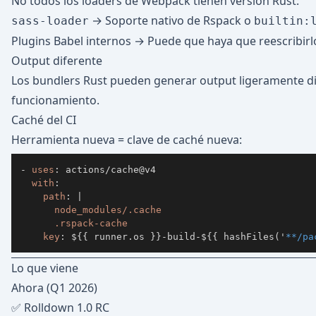
No todos los loaders de Webpack tienen versión Rust:
→ Soporte nativo de Rspack o
sass-loader
builtin:
Plugins Babel internos → Puede que haya que reescribirl
Output diferente
Los bundlers Rust pueden generar output ligeramente dis
funcionamiento.
Caché del CI
Herramienta nueva = clave de caché nueva:
-
uses
:
with
:
path
:
|
      .rspack-cache
key
:
 $
{
{
 runner.os 
}
}
-
build
-
$
{
{
 hashFiles('
**/pa
Lo que viene
Ahora (Q1 2026)
✅ Rolldown 1.0 RC