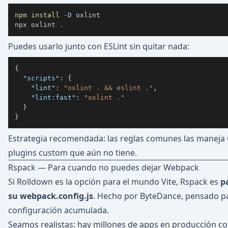
npm
install
-D
npx oxlint 
.
Puedes usarlo junto con ESLint sin quitar nada:
{
"scripts"
:
{
"lint"
:
"oxlint . && eslint ."
,
"lint:fast"
:
"oxlint ."
}
}
Estrategia recomendada: las reglas comunes las maneja Ox
plugins custom que aún no tiene.
Rspack — Para cuando no puedes dejar Webpack
Si Rolldown es la opción para el mundo Vite, Rspack es
p
su webpack.config.js
. Hecho por ByteDance, pensado p
configuración acumulada.
Seamos realistas: hay millones de apps en producción c