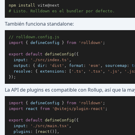
npm
install
# Listo. Rolldown es el bundler por defecto.
También funciona standalone:
// rolldown.config.js
import
{
 defineConfig 
}
from
'rolldown'
;
export
default
defineConfig
(
{
input
:
'./src/index.ts'
,
output
:
{
dir
:
'dist'
,
format
:
'esm'
,
sourcemap
:
t
resolve
:
{
extensions
:
[
'.ts'
,
'.tsx'
,
'.js'
,
'.js
}
)
;
La API de plugins es compatible con Rollup, así que la m
import
{
 defineConfig 
}
from
'rolldown'
;
import
react
from
'@vitejs/plugin-react'
;
export
default
defineConfig
(
{
input
:
'./src/main.tsx'
,
plugins
:
[
react
(
)
]
,