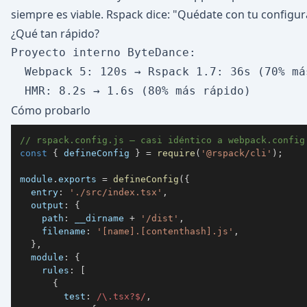
siempre es viable. Rspack dice: "Quédate con tu configura
¿Qué tan rápido?
Proyecto interno ByteDance:

  Webpack 5: 120s → Rspack 1.7: 36s (70% más
Cómo probarlo
// rspack.config.js — casi idéntico a webpack.config
const
{
 defineConfig 
}
=
require
(
'@rspack/cli'
)
;
module
.
exports
=
defineConfig
(
{
entry
:
'./src/index.tsx'
,
output
:
{
path
:
 __dirname 
+
'/dist'
,
filename
:
'[name].[contenthash].js'
,
}
,
module
:
{
rules
:
[
{
test
:
/
\.
tsx
?
$
/
,