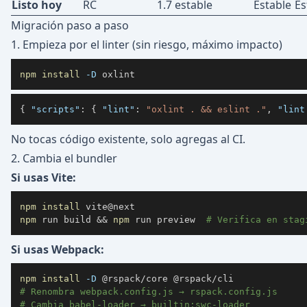
Listo hoy
RC
1.7 estable
Estable
Es
Migración paso a paso
1. Empieza por el linter (sin riesgo, máximo impacto)
npm
install
-D
 oxlint
{
"scripts"
:
{
"lint"
:
"oxlint . && eslint ."
,
"lint
No tocas código existente, solo agregas al CI.
2. Cambia el bundler
Si usas Vite:
npm
install
npm
 run build 
&&
npm
 run preview  
# Verifica en stag
Si usas Webpack:
npm
install
-D
# Renombra webpack.config.js → rspack.config.js
# Cambia babel-loader → builtin:swc-loader