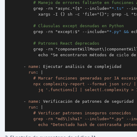
# Manejo de errores faltante en funciones 
          grep 
-
rn "async.*
{
$" 
-
-
include="
*.ts"
-
-
in
            xargs 
-
I 
{
}
 sh 
-
c 'file="
{
}
"; grep 
-
L "t
# Cláusulas except desnudas en Python
          grep 
-
rn "except
:
$" 
-
-
include="
*.py"
&&
# Patrones React deprecados
          grep 
-
rn "componentWillMount\
|
componentWil
            echo "Se encontraron métodos de ciclo de 
-
name
:
run
:
|
            jq '.functions[] | select(.complexity > 
-
name
:
run
:
|
            echo "Detectado hash de contraseña poten