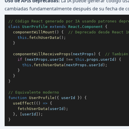
Uso de APIs deprecadas:
La IA puede generar código us
cambiadas fundamentalmente después de su fecha de co
// Código React generado por IA usando patrones depr
class
UserProfile
extends
React
.
Component
{
componentWillMount
(
)
{
// Deprecado desde React 1
this
.
fetchUserData
(
)
;
}
componentWillReceiveProps
(
nextProps
)
{
// También
if
(
nextProps
.
userId
!==
this
.
props
.
userId
)
{
this
.
fetchUserData
(
nextProps
.
userId
)
;
}
}
}
// Equivalente moderno
function
UserProfile
(
{
 userId 
}
)
{
useEffect
(
(
)
=>
{
fetchUserData
(
userId
)
;
}
,
[
userId
]
)
;
}