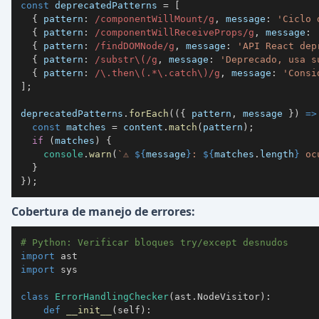
const
 deprecatedPatterns 
=
[
{
pattern
:
/
componentWillMount
/
g
,
message
:
'Ciclo 
{
pattern
:
/
componentWillReceiveProps
/
g
,
message
:
{
pattern
:
/
findDOMNode
/
g
,
message
:
'API React dep
{
pattern
:
/
substr
\(
/
g
,
message
:
'Deprecado, usa s
{
pattern
:
/
\.
then
\(
.
*
\.
catch
\)
/
g
,
message
:
'Consi
]
;
deprecatedPatterns
.
forEach
(
(
{
 pattern
,
 message 
}
)
=>
const
 matches 
=
 content
.
match
(
pattern
)
;
if
(
matches
)
{
console
.
warn
(
`
⚠️ 
${
message
}
: 
${
matches
.
length
}
 oc
}
}
)
;
Cobertura de manejo de errores:
# Python: Verificar bloques try/except desnudos
import
import
class
ErrorHandlingChecker
(
ast
.
NodeVisitor
)
:
def
__init__
(
self
)
: