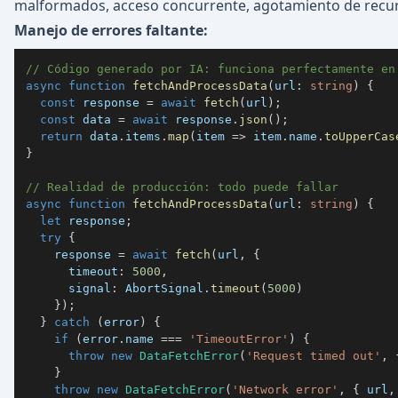
malformados, acceso concurrente, agotamiento de recur
Manejo de errores faltante:
// Código generado por IA: funciona perfectamente en
async
function
fetchAndProcessData
(
url
:
string
)
{
const
 response 
=
await
fetch
(
url
)
;
const
 data 
=
await
 response
.
json
(
)
;
return
 data
.
items
.
map
(
item 
=>
 item
.
name
.
toUpperCas
}
// Realidad de producción: todo puede fallar
async
function
fetchAndProcessData
(
url
:
string
)
{
let
 response
;
try
{
    response 
=
await
fetch
(
url
,
{
      timeout
:
5000
,
      signal
:
 AbortSignal
.
timeout
(
5000
)
}
)
;
}
catch
(
error
)
{
if
(
error
.
name 
===
'TimeoutError'
)
{
throw
new
DataFetchError
(
'Request timed out'
,
}
throw
new
DataFetchError
(
'Network error'
,
{
 url
,