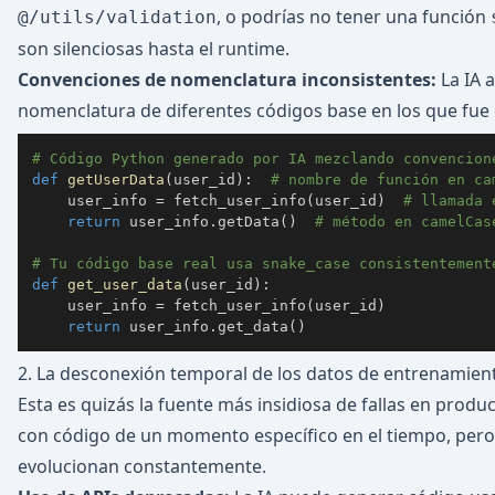
, o podrías no tener una función
@/utils/validation
son silenciosas hasta el runtime.
Convenciones de nomenclatura inconsistentes:
La IA 
nomenclatura de diferentes códigos base en los que fue
# Código Python generado por IA mezclando convencion
def
getUserData
(
user_id
)
:
# nombre de función en ca
    user_info 
=
 fetch_user_info
(
user_id
)
# llamada 
return
 user_info
.
getData
(
)
# método en camelCas
# Tu código base real usa snake_case consistentement
def
get_user_data
(
user_id
)
:
    user_info 
=
 fetch_user_info
(
user_id
)
return
 user_info
.
get_data
(
)
2. La desconexión temporal de los datos de entrenamien
Esta es quizás la fuente más insidiosa de fallas en prod
con código de un momento específico en el tiempo, pero l
evolucionan constantemente.