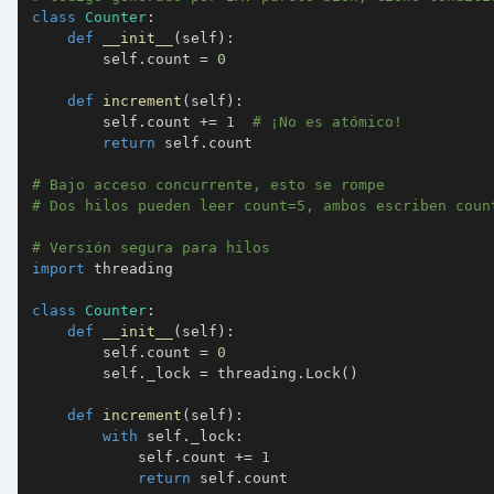
class
Counter
:
def
__init__
(
self
)
:
        self
.
count 
=
0
def
increment
(
self
)
:
        self
.
count 
+=
1
# ¡No es atómico!
return
 self
.
# Bajo acceso concurrente, esto se rompe
# Dos hilos pueden leer count=5, ambos escriben coun
# Versión segura para hilos
import
class
Counter
:
def
__init__
(
self
)
:
        self
.
count 
=
0
        self
.
_lock 
=
 threading
.
Lock
(
)
def
increment
(
self
)
:
with
 self
.
_lock
:
            self
.
count 
+=
1
return
 self
.
count