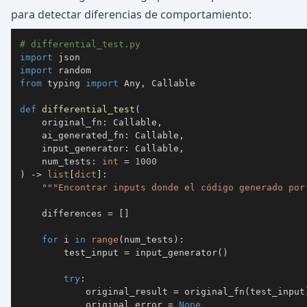
para detectar diferencias de comportamiento:
# differential_test.py
import
import
from
 typing 
import
 Any
,
def
differential_test
(
    original_fn
:
 Callable
,
    ai_generated_fn
:
 Callable
,
    input_generator
:
 Callable
,
    num_tests
:
int
=
1000
)
-
>
list
[
dict
]
:
"""Encontrar inputs donde el código generado por
    differences 
=
[
]
for
 i 
in
range
(
num_tests
)
:
        test_input 
=
 input_generator
(
)
try
:
            original_result 
=
 original_fn
(
test_input
            original_error 
=
None