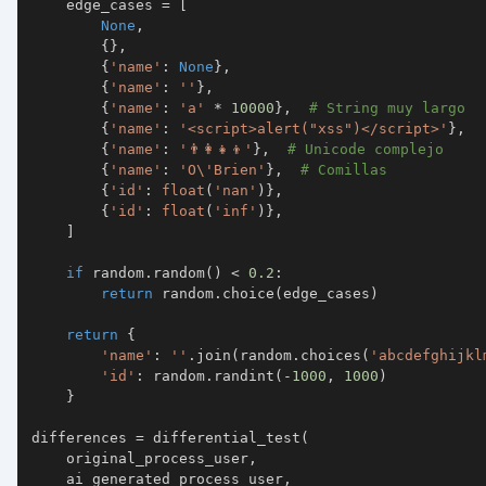
    edge_cases 
=
[
None
,
{
}
,
{
'name'
:
None
}
,
{
'name'
:
''
}
,
{
'name'
:
'a'
*
10000
}
,
# String muy largo
{
'name'
:
'<script>alert("xss")</script>'
}
,
{
'name'
:
'👨‍👩‍👧‍👦'
}
,
# Unicode complejo
{
'name'
:
'O\'Brien'
}
,
# Comillas
{
'id'
:
float
(
'nan'
)
}
,
{
'id'
:
float
(
'inf'
)
}
,
]
if
 random
.
random
(
)
<
0.2
:
return
 random
.
choice
(
edge_cases
)
return
{
'name'
:
''
.
join
(
random
.
choices
(
'abcdefghijkl
'id'
:
 random
.
randint
(
-
1000
,
1000
)
}
differences 
=
 differential_test
(
    original_process_user
,
    ai_generated_process_user
,