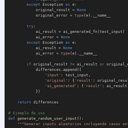
except
 Exception 
as
 e
:
            original_result 
=
None
            original_error 
=
type
(
e
)
.
try
:
            ai_result 
=
 ai_generated_fn
(
test_input
)
            ai_error 
=
None
except
 Exception 
as
 e
:
            ai_result 
=
None
            ai_error 
=
type
(
e
)
.
if
 original_result 
!=
 ai_result 
or
 original_
            differences
.
append
(
{
'input'
:
 test_input
,
'original'
:
{
'result'
:
 original_resu
'ai_generated'
:
{
'result'
:
 ai_result
}
)
return
# Ejemplo de uso
def
generate_random_user_input
(
)
:
"""Generar inputs aleatorios incluyendo casos ex