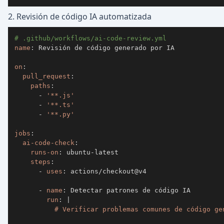
2. Revisión de código IA automatizada
# .github/workflows/ai-code-review.yml
name
:
on
:
pull_request
:
paths
:
-
'**.js'
-
'**.ts'
-
'**.py'
jobs
:
ai-code-check
:
runs-on
:
 ubuntu
-
steps
:
-
uses
:
-
name
:
run
:
|
          # Verificar problemas comunes de código ge