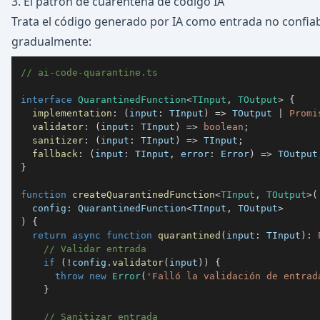
3. El patrón de cuarentena de código IA
Trata el código generado por IA como entrada no confiabl
gradualmente:
// ai-code-quarantine.ts
interface
QuarantinedFunction
<
TInput
,
 TOutput
>
{
implementation
:
(
input
:
 TInput
)
=>
 TOutput 
|
Promi
validator
:
(
input
:
 TInput
)
=>
boolean
;
sanitizer
:
(
input
:
 TInput
)
=>
 TInput
;
fallback
:
(
input
:
 TInput
,
 error
:
 Error
)
=>
 TOutput
}
function
createQuarantinedFunction
<
TInput
,
 TOutput
>
(
  config
:
 QuarantinedFunction
<
TInput
,
 TOutput
>
)
{
return
async
function
quarantined
(
input
:
 TInput
)
:
// Validar entrada
if
(
!
config
.
validator
(
input
)
)
{
throw
new
Error
(
'Falló la validación de entrad
}
// Sanitizar entrada