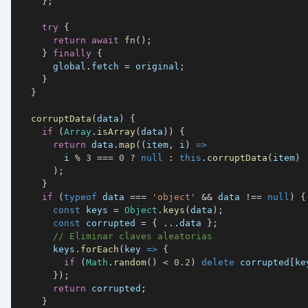
}
;
try
{
return
await
fn
(
)
;
}
finally
{
      global
.
fetch
=
 original
;
}
}
corruptData
(
data
)
{
if
(
Array
.
isArray
(
data
)
)
{
return
 data
.
map
(
(
item
,
 i
)
=>
        i 
%
3
===
0
?
null
:
this
.
corruptData
(
item
)
)
;
}
if
(
typeof
 data 
===
'object'
&&
 data 
!==
null
)
{
const
 keys 
=
Object
.
keys
(
data
)
;
const
 corrupted 
=
{
...
data 
}
;
// Eliminar claves aleatorias
      keys
.
forEach
(
key
=>
{
if
(
Math
.
random
(
)
<
0.2
)
delete
 corrupted
[
ke
}
)
;
return
 corrupted
;
}