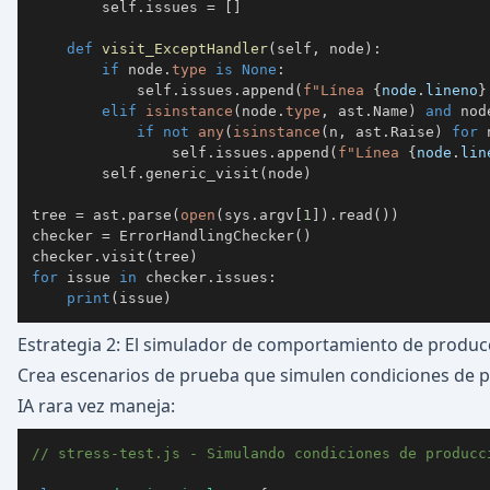
        self
.
issues 
=
[
]
def
visit_ExceptHandler
(
self
,
 node
)
:
if
 node
.
type
is
None
:
            self
.
issues
.
append
(
f"Línea 
{
node
.
lineno
}
elif
isinstance
(
node
.
type
,
 ast
.
Name
)
and
 nod
if
not
any
(
isinstance
(
n
,
 ast
.
Raise
)
for
 
                self
.
issues
.
append
(
f"Línea 
{
node
.
lin
        self
.
generic_visit
(
node
)
tree 
=
 ast
.
parse
(
open
(
sys
.
argv
[
1
]
)
.
read
(
)
)
checker 
=
 ErrorHandlingChecker
(
)
checker
.
visit
(
tree
)
for
 issue 
in
 checker
.
issues
:
print
(
issue
)
Estrategia 2: El simulador de comportamiento de produc
Crea escenarios de prueba que simulen condiciones de 
IA rara vez maneja:
// stress-test.js - Simulando condiciones de producc