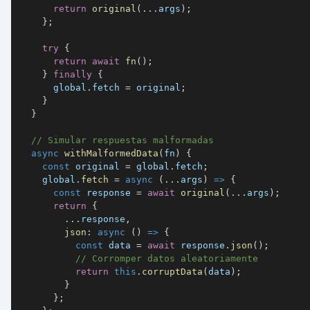
return
original
(
...
args
)
;
}
;
try
{
return
await
fn
(
)
;
}
finally
{
      global
.
fetch
=
 original
;
}
}
// Simular respuestas malformadas
async
withMalformedData
(
fn
)
{
const
 original 
=
 global
.
fetch
;
    global
.
fetch
=
async
(
...
args
)
=>
{
const
 response 
=
await
original
(
...
args
)
;
return
{
...
response
,
json
:
async
(
)
=>
{
const
 data 
=
await
 response
.
json
(
)
;
// Corromper datos aleatoriamente
return
this
.
corruptData
(
data
)
;
}
}
;