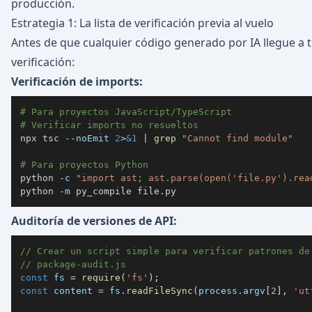
producción.
Estrategia 1: La lista de verificación previa al vuelo
Antes de que cualquier código generado por IA llegue a tu
verificación:
Verificación de imports:
# Para proyectos JavaScript/TypeScript
# Verificar imports no resueltos
npx tsc 
--noEmit
2
>
&1
|
grep
"Cannot find module"
# Para proyectos Python
python 
-c
"import ast; ast.parse(open('file.py').rea
python 
-m
 py_compile file.py
Auditoría de versiones de API:
// Crear un script simple para verificar patrones de
// package-audit.js
const
 fs 
=
require
(
'fs'
)
;
const
 content 
=
 fs
.
readFileSync
(
process
.
argv
[
2
]
,
'ut