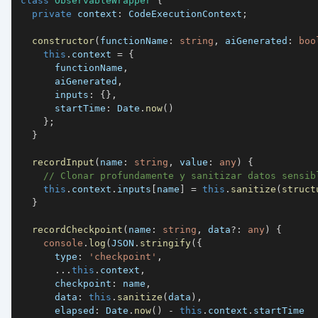
class
ObservableWrapper
{
private
 context
:
 CodeExecutionContext
;
constructor
(
functionName
:
string
,
 aiGenerated
:
boo
this
.
context 
=
{
      functionName
,
      aiGenerated
,
      inputs
:
{
}
,
      startTime
:
 Date
.
now
(
)
}
;
}
recordInput
(
name
:
string
,
 value
:
any
)
{
// Clonar profundamente y sanitizar datos sensib
this
.
context
.
inputs
[
name
]
=
this
.
sanitize
(
struct
}
recordCheckpoint
(
name
:
string
,
 data
?
:
any
)
{
console
.
log
(
JSON
.
stringify
(
{
      type
:
'checkpoint'
,
...
this
.
context
,
      checkpoint
:
 name
,
      data
:
this
.
sanitize
(
data
)
,
      elapsed
:
 Date
.
now
(
)
-
this
.
context
.