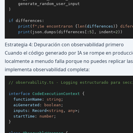
)
if
 differences
:
print
(
f"¡Se encontraron 
{
len
(
differences
)
}
 difer
print
(
json
.
dumps
(
differences
[
:
5
]
,
 indent
=
2
)
)
Estrategia 4: Depuración con observabilidad primero
Cuando el código generado por IA se rompe en producci
localmente a menudo falla porque no puedes replicar las 
implementa observabilidad completa:
// observability.ts - Logging estructurado para secc
interface
CodeExecutionContext
{
  functionName
:
string
;
  aiGenerated
:
boolean
;
  inputs
:
 Record
<
string
,
any
>
;
  startTime
:
number
;
}