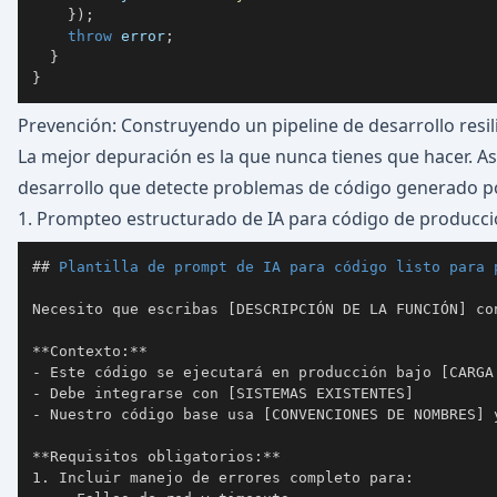
}
)
;
throw
 error
;
}
}
Prevención: Construyendo un pipeline de desarrollo resili
La mejor depuración es la que nunca tienes que hacer. As
desarrollo que detecte problemas de código generado po
1. Prompteo estructurado de IA para código de producc
##
 Plantilla de prompt de IA para código listo para 
Necesito que escribas [DESCRIPCIÓN DE LA FUNCIÓN] con
**
Contexto:
**
-
-
-
**
Requisitos obligatorios:
**
1.