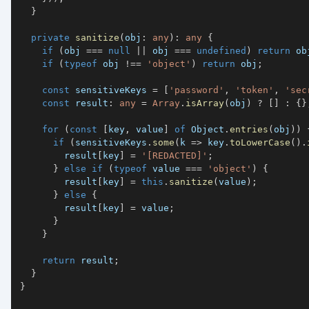
}
private
sanitize
(
obj
:
any
)
:
any
{
if
(
obj 
===
null
||
 obj 
===
undefined
)
return
 ob
if
(
typeof
 obj 
!==
'object'
)
return
 obj
;
const
 sensitiveKeys 
=
[
'password'
,
'token'
,
'sec
const
 result
:
any
=
Array
.
isArray
(
obj
)
?
[
]
:
{
}
for
(
const
[
key
,
 value
]
of
 Object
.
entries
(
obj
)
)
if
(
sensitiveKeys
.
some
(
k 
=>
 key
.
toLowerCase
(
)
.
        result
[
key
]
=
'[REDACTED]'
;
}
else
if
(
typeof
 value 
===
'object'
)
{
        result
[
key
]
=
this
.
sanitize
(
value
)
;
}
else
{
        result
[
key
]
=
 value
;
}
}
return
 result
;
}
}