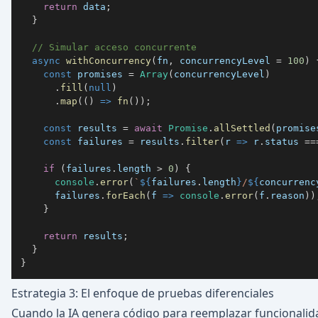
return
 data
;
}
// Simular acceso concurrente
async
withConcurrency
(
fn
,
 concurrencyLevel 
=
100
)
const
 promises 
=
Array
(
concurrencyLevel
)
.
fill
(
null
)
.
map
(
(
)
=>
fn
(
)
)
;
const
 results 
=
await
Promise
.
allSettled
(
promise
const
 failures 
=
 results
.
filter
(
r
=>
 r
.
status
==
if
(
failures
.
length
>
0
)
{
console
.
error
(
`
${
failures
.
length
}
/
${
concurrenc
      failures
.
forEach
(
f
=>
console
.
error
(
f
.
reason
)
)
}
return
 results
;
}
}
Estrategia 3: El enfoque de pruebas diferenciales
Cuando la IA genera código para reemplazar funcionalida