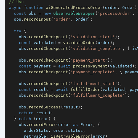
// Uso
async
function
aiGeneratedProcessOrder
(
order
:
 Order
)
const
 obs 
=
new
ObservableWrapper
(
'processOrder'
,
  obs
.
recordInput
(
'order'
,
 order
)
;
try
{
    obs
.
recordCheckpoint
(
'validation_start'
)
;
const
 validated 
=
validateOrder
(
order
)
;
    obs
.
recordCheckpoint
(
'validation_complete'
,
{
 is
    obs
.
recordCheckpoint
(
'payment_start'
)
;
const
 payment 
=
await
processPayment
(
validated
)
;
    obs
.
recordCheckpoint
(
'payment_complete'
,
{
 payme
    obs
.
recordCheckpoint
(
'fulfillment_start'
)
;
const
 result 
=
await
fulfillOrder
(
validated
,
 pay
    obs
.
recordCheckpoint
(
'fulfillment_complete'
)
;
    obs
.
recordSuccess
(
result
)
;
return
 result
;
}
catch
(
error
)
{
    obs
.
recordError
(
error 
as
 Error
,
{
      orderState
:
 order
.
status
,
      retryable
:
isRetryableError
(
error
)