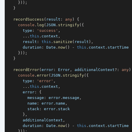
}
)
)
;
}
recordSuccess
(
result
:
any
)
{
console
.
log
(
JSON
.
stringify
(
{
      type
:
'success'
,
...
this
.
context
,
      result
:
this
.
sanitize
(
result
)
,
      duration
:
 Date
.
now
(
)
-
this
.
context
.
}
)
)
;
}
recordError
(
error
:
 Error
,
 additionalContext
?
:
any
)
console
.
error
(
JSON
.
stringify
(
{
      type
:
'error'
,
...
this
.
context
,
      error
:
{
        message
:
 error
.
message
,
        name
:
 error
.
name
,
        stack
:
 error
.
}
,
      additionalContext
,
      duration
:
 Date
.
now
(
)
-
this
.
context
.
}
)
)
;