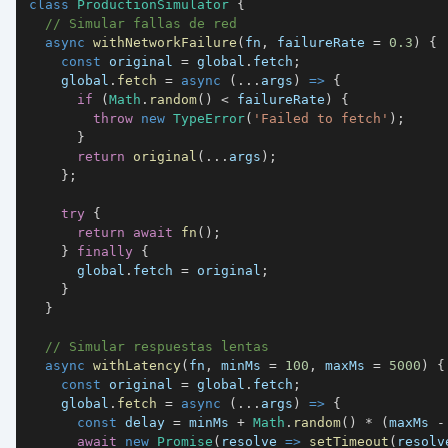
class
ProductionSimulator
{
// Simular fallas de red
async
withNetworkFailure
(
fn
,
 failureRate 
=
0.3
)
{
const
 original 
=
 global
.
fetch
;
    global
.
fetch
=
async
(
...
args
)
=>
{
if
(
Math
.
random
(
)
<
 failureRate
)
{
throw
new
TypeError
(
'Failed to fetch'
)
;
}
return
original
(
...
args
)
;
}
;
try
{
return
await
fn
(
)
;
}
finally
{
      global
.
fetch
=
 original
;
}
}
// Simular respuestas lentas
async
withLatency
(
fn
,
 minMs 
=
100
,
 maxMs 
=
5000
)
{
const
 original 
=
 global
.
fetch
;
    global
.
fetch
=
async
(
...
args
)
=>
{
const
 delay 
=
 minMs 
+
Math
.
random
(
)
*
(
maxMs 
-
await
new
Promise
(
resolve
=>
setTimeout
(
resolv