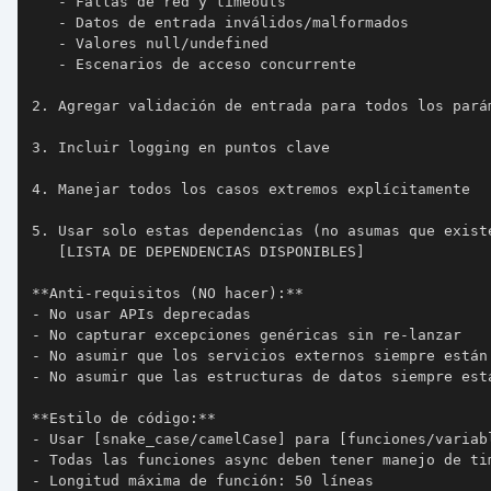
-
-
-
-
2.
3.
4.
5.
   [LISTA DE DEPENDENCIAS DISPONIBLES]

**
Anti-requisitos (NO hacer):
**
-
-
-
-
**
Estilo de código:
**
-
-
-
 Longitud máxima de función: 50 líneas