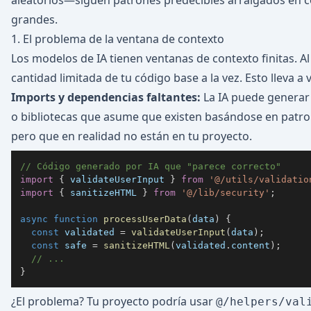
aleatorios—siguen patrones predecibles arraigados en 
grandes.
1. El problema de la ventana de contexto
Los modelos de IA tienen ventanas de contexto finitas. A
cantidad limitada de tu código base a la vez. Esto lleva a
Imports y dependencias faltantes:
La IA puede generar 
o bibliotecas que asume que existen basándose en patr
pero que en realidad no están en tu proyecto.
// Código generado por IA que "parece correcto"
import
{
 validateUserInput 
}
from
'@/utils/validatio
import
{
 sanitizeHTML 
}
from
'@/lib/security'
;
async
function
processUserData
(
data
)
{
const
 validated 
=
validateUserInput
(
data
)
;
const
 safe 
=
sanitizeHTML
(
validated
.
content
)
;
// ...
}
¿El problema? Tu proyecto podría usar
@/helpers/val