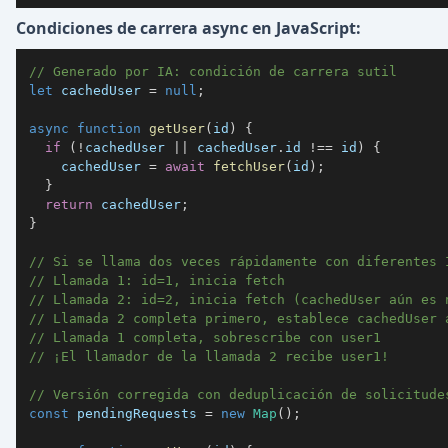
Condiciones de carrera async en JavaScript:
// Generado por IA: condición de carrera sutil
let
 cachedUser 
=
null
;
async
function
getUser
(
id
)
{
if
(
!
cachedUser 
||
 cachedUser
.
id
!==
 id
)
{
    cachedUser 
=
await
fetchUser
(
id
)
;
}
return
 cachedUser
;
}
// Si se llama dos veces rápidamente con diferentes 
// Llamada 1: id=1, inicia fetch
// Llamada 2: id=2, inicia fetch (cachedUser aún es 
// Llamada 2 completa primero, establece cachedUser 
// Llamada 1 completa, sobrescribe con user1
// ¡El llamador de la llamada 2 recibe user1!
// Versión corregida con deduplicación de solicitude
const
 pendingRequests 
=
new
Map
(
)
;