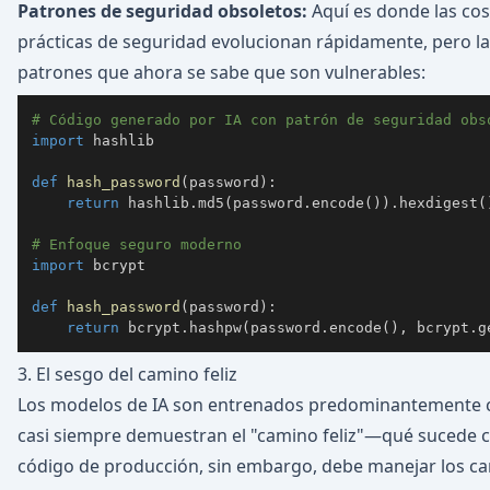
Patrones de seguridad obsoletos:
Aquí es donde las cos
prácticas de seguridad evolucionan rápidamente, pero l
patrones que ahora se sabe que son vulnerables:
# Código generado por IA con patrón de seguridad obs
import
def
hash_password
(
password
)
:
return
 hashlib
.
md5
(
password
.
encode
(
)
)
.
hexdigest
(
# Enfoque seguro moderno
import
def
hash_password
(
password
)
:
return
 bcrypt
.
hashpw
(
password
.
encode
(
)
,
 bcrypt
.
g
3. El sesgo del camino feliz
Los modelos de IA son entrenados predominantemente co
casi siempre demuestran el "camino feliz"—qué sucede 
código de producción, sin embargo, debe manejar los cami