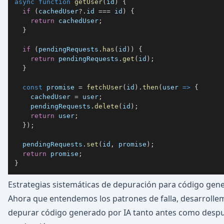
async
function
getUser
(
id
)
{
if
(
cachedUser
?.
id 
===
 id
)
{
return
 cachedUser
;
}
if
(
pendingRequests
.
has
(
id
)
)
{
return
 pendingRequests
.
get
(
id
)
;
}
const
 promise 
=
fetchUser
(
id
)
.
then
(
user
=>
{
    cachedUser 
=
 user
;
    pendingRequests
.
delete
(
id
)
;
return
 user
;
}
)
;
  pendingRequests
.
set
(
id
,
 promise
)
;
return
 promise
;
}
Estrategias sistemáticas de depuración para código gen
Ahora que entendemos los patrones de falla, desarrolle
depurar código generado por IA tanto antes como desp