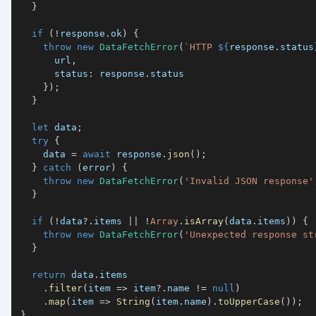
}
if
(
!
response
.
ok
)
{
throw
new
DataFetchError
(
`
HTTP 
${
response
.
status
      url
,
      status
:
 response
.
}
)
;
}
let
 data
;
try
{
    data 
=
await
 response
.
json
(
)
;
}
catch
(
error
)
{
throw
new
DataFetchError
(
'Invalid JSON response'
}
if
(
!
data
?.
items 
||
!
Array
.
isArray
(
data
.
items
)
)
{
throw
new
DataFetchError
(
'Unexpected response st
}
return
 data
.
.
filter
(
item 
=>
 item
?.
name 
!=
null
)
.
map
(
item 
=>
String
(
item
.
name
)
.
toUpperCase
(
)
)
;
}