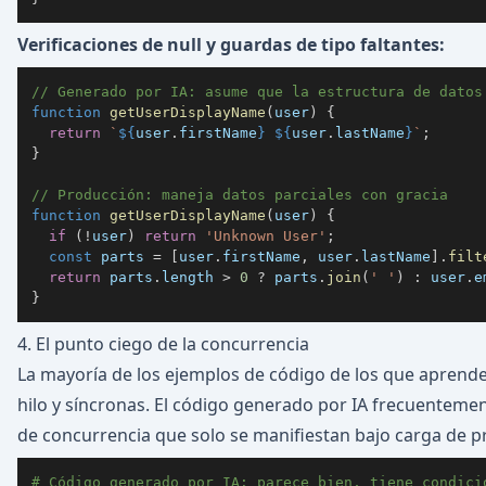
Verificaciones de null y guardas de tipo faltantes:
// Generado por IA: asume que la estructura de datos
function
getUserDisplayName
(
user
)
{
return
`
${
user
.
firstName
}
${
user
.
lastName
}
`
;
}
// Producción: maneja datos parciales con gracia
function
getUserDisplayName
(
user
)
{
if
(
!
user
)
return
'Unknown User'
;
const
 parts 
=
[
user
.
firstName
,
 user
.
lastName
]
.
filt
return
 parts
.
length
>
0
?
 parts
.
join
(
' '
)
:
 user
.
e
}
4. El punto ciego de la concurrencia
La mayoría de los ejemplos de código de los que aprende
hilo y síncronas. El código generado por IA frecuentemen
de concurrencia que solo se manifiestan bajo carga de p
# Código generado por IA: parece bien, tiene condici