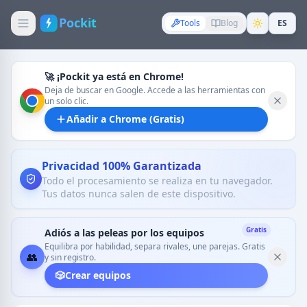
Pockit
Tools
Blog
ES
🚀 ¡Pockit ya está en Chrome!
Deja de buscar en Google. Accede a las herramientas con
un solo clic.
Añadir a Chrome (Gratis)
Privacidad 100% Garantizada
Todo el procesamiento se realiza en tu navegador.
Tus datos nunca salen de este dispositivo.
Gratis
Adiós a las peleas por los equipos
Equilibra por habilidad, separa rivales, une parejas. Gratis
👥
y sin registro.
🎲
Crear equipos