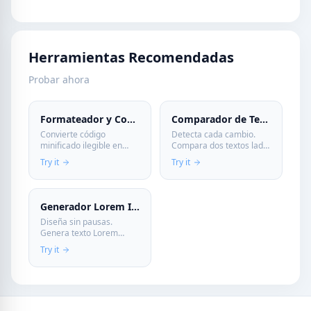
Herramientas Recomendadas
Probar ahora
Formateador y Compresor
Comparador de Texto (Diff)
Convierte código
Detecta cada cambio.
minificado ilegible en
Compara dos textos lado
algo que puedas leer, o
a lado y visualiza las
Try it
Try it
comprime el tuyo antes
diferencias al instante.
de subirlo. Funciona con
Esencial para código y
JS, CSS y HTML—todo en
revisiones.
tu navegador, sin subir
Generador Lorem Ipsum
nada.
Diseña sin pausas.
Genera texto Lorem
Ipsum de relleno al
Try it
instante para tus
maquetas y prototipos.
Rápido, flexible y listo
para copiar.