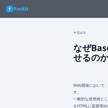
Pockit
Back
なぜBa
せるの
Web開発において
す。
一般的な使用例とし
をHTMLに直接埋