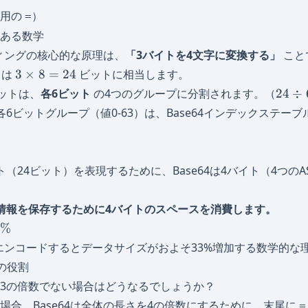
グ用の
）
=
にある数学
ディングの核心的な原理は、
「3バイトを4文字に変換する」
こと
3
トは
3
×
8
=
24
ビットに相当します。
\times
24
ットは、
各6ビット
の4つのグループに分割されます。（
24
÷
8 =
\div
各6ビットグループ（値0-63）は、Base64インデックステー
24
6 =
4
（24ビット）を表現するために、Base64は4バイト（4つのAS
情報を保存するために4バイトのスペースを消費します。
3%
4でエンコードするとデータサイズがおよそ33%増加する数学的な
）の役割
3の倍数でない場合はどうなるでしょうか？
場合、Base64は全体の長さを4の倍数にするために、末尾に
=