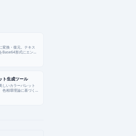
に変換・復元。テキス
Base64形式にエンコ
デコードします。サー
りません。
ット生成ツール
美しいカラーパレット
。色相環理論に基づく
生成、画像から色抽
コントラスト比チェック
イン、ブランディング、
に最適。