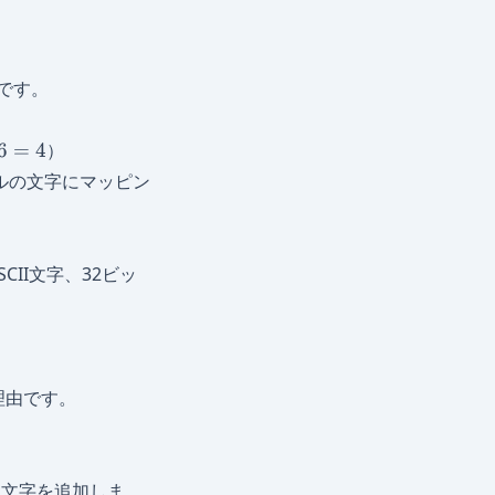
です。
6
=
4
）
ブルの文字にマッピン
CII文字、32ビッ
理由です。
文字を追加しま