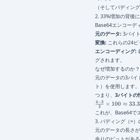
（そしてパディン
2. 33%増加の背後
Base64エンコー
元のデータ:
3バイ
変換:
これらの24ビ
エンコーディング:
グされます。
なぜ増加するのか？
元のデータの3バイト
ト）を使用します。
つまり、
3バイトの
\frac{4
4
−
3
×
100
≈
33.
3
- 3}{3}
これが、Base6
\times
3. パディング（=
100
元のデータの長さが
\approx
33.3\%
余りのビットがある