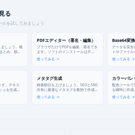
見る
者ツールを試してみましょう
PDFエディター（署名・編集）
Base64変換
しましょう。複
ブラウザだけでPDFを編集・署名でき
データを安全
にまとめ、順序
ます。ソフトのインストールは不
トやファイルを
。すべての処
要、重要な書類もサーバーに送らず
ード、または
使ってみる
使ってみる
します。
安全に書き込めます。
バー通信はあ
メタタグ生成
カラーパレ
ます。テキス
検索順位を上げましょう。SEOとSNS
配色ツールで
ッシュを生成
共有に最適なメタタグを数秒で作成
を瞬時に作成
ないかを検証
し、サイトの集客力を高めます。
配色パターン
使ってみる
使ってみる
出、WCAG
—Webデザ
UI/UX制作