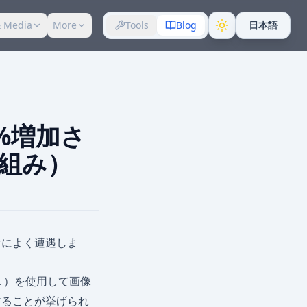
 Media
More
Tools
Blog
日本語
3%増加さ
組み）
オによく遭遇しま
）を使用して画像
.
することが挙げられ