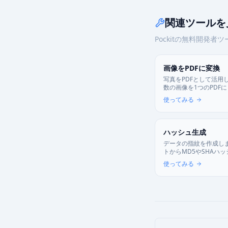
関連ツールを
Pockitの無料開発
画像をPDFに変換
写真をPDFとして活用
数の画像を1つのPDF
も自由に変更できます
使ってみる
理はブラウザ内で完結
ハッシュ生成
データの指紋を作成し
トからMD5やSHAハ
し、データの改ざんが
使ってみる
できます。