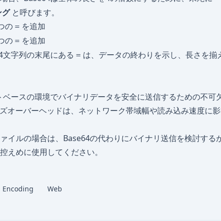
ング
と呼びます。
2つの
を追加
=
1つの
を追加
=
64文字列の末尾にある
は、データの終わりを示し、長さを揃
=
キストベースの環境でバイナリデータを安全に送信するための不可
イズオーバーヘッドは、ネットワーク帯域幅や読み込み速度に
ァイルの場合は、Base64の代わりにバイナリ送信を検討する
控えめに使用してください。
Encoding
Web