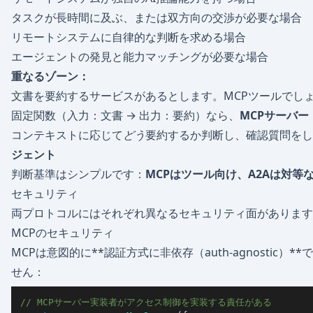
タスクが長時間に及ぶ、または双方向の交渉が必要な場合
リモートシステムに自律的な判断を求める場合
エージェントの発見と能力マッチングが必要な場合
重なるゾーン：
文書を要約するサービスがあるとします。MCPツールでしょ
固定関数（入力：文書 → 出力：要約）なら、
MCPサーバー
コンテキストに応じて
どう
要約するか判断し、確認質問をし
ジェント
判断基準はシンプルです：
MCPはツール向け、A2Aは対等
セキュリティ
両プロトコルにはそれぞれ異なるセキュリティ面があります
MCPのセキュリティ
MCPは意図的に**認証方式に非依存（auth-agnostic
せん：
// MCPサーバー実装者がアクセス制御を実装する責任がある