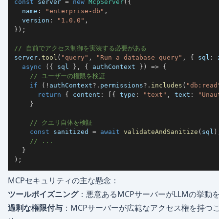
const
 server 
=
new
McpServer
(
{
  name
:
"enterprise-db"
,
  version
:
"1.0.0"
,
}
)
;
// 自前でアクセス制御を実装する必要がある
server
.
tool
(
"query"
,
"Run a database query"
,
{
 sql
:
 
async
(
{
 sql 
}
,
{
 authContext 
}
)
=>
{
// ユーザーの権限を検証
if
(
!
authContext
?.
permissions
?.
includes
(
"db:read
return
{
 content
:
[
{
 type
:
"text"
,
 text
:
"Unau
}
// クエリ自体を検証
const
 sanitized 
=
await
validateAndSanitize
(
sql
)
// ...
}
)
;
MCPセキュリティの主な懸念：
ツールポイズニング
：悪意あるMCPサーバーがLLMの挙動
過剰な権限付与
：MCPサーバーが広範なアクセス権を持つ