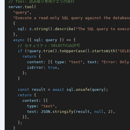
// Tool: 読み取り専用クエリの実行
server
.
tool
(
"query"
,
"Execute a read-only SQL query against the databas
{
    sql
:
 z
.
string
(
)
.
describe
(
"The SQL query to execu
}
,
async
(
{
 sql
:
 query 
}
)
=>
{
// セキュリティ：SELECTのみ許可
if
(
!
query
.
trim
(
)
.
toUpperCase
(
)
.
startsWith
(
"SELE
return
{
        content
:
[
{
 type
:
"text"
,
 text
:
"Error: Only
        isError
:
true
,
}
;
}
const
 result 
=
await
 sql
.
unsafe
(
query
)
;
return
{
      content
:
[
{
        type
:
"text"
,
        text
:
JSON
.
stringify
(
result
,
null
,
2
)
,
}
]
,
}
;
}