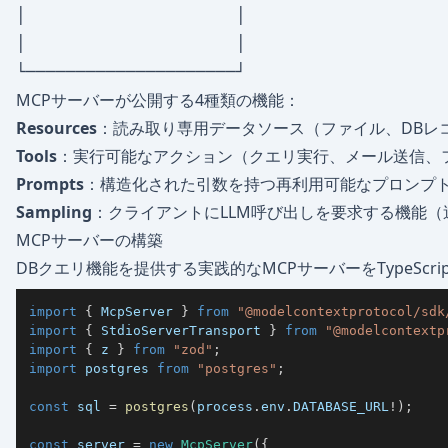
│                     │                   
│                     │                    
MCPサーバーが公開する4種類の機能：
Resources
：読み取り専用データソース（ファイル、DBレコ
Tools
：実行可能なアクション（クエリ実行、メール送信、
Prompts
：構造化された引数を持つ再利用可能なプロンプ
Sampling
：クライアントにLLM呼び出しを要求する機能（
MCPサーバーの構築
DBクエリ機能を提供する実践的なMCPサーバーをTypeScr
import
{
 McpServer 
}
from
"@modelcontextprotocol/sdk
import
{
 StdioServerTransport 
}
from
"@modelcontextp
import
{
 z 
}
from
"zod"
;
import
 postgres 
from
"postgres"
;
const
 sql 
=
postgres
(
process
.
env
.
DATABASE_URL
!
)
;
const
 server 
=
new
McpServer
(
{