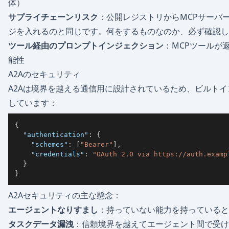
体）
サプライチェーンリスク
：公開レジストリからMCPサーバ
ジを入れるのと同じです。何をするものなのか、必ず確認し
ツール経由のプロンプトインジェクション
：MCPツールが
能性
A2Aのセキュリティ
A2Aは境界を越える通信用に設計されているため、ビルト
しています：
{
"authentication"
:
{
"schemes"
:
[
"Bearer"
]
,
"credentials"
:
"OAuth 2.0 via https://auth.examp
}
}
A2Aセキュリティの主な懸念：
エージェントなりすまし
：持っていない能力を持っていると
タスクデータ漏洩
：信頼境界を越えてエージェント間で受け