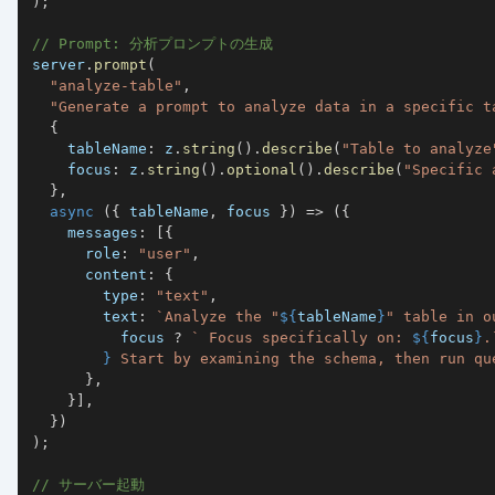
)
;
// Prompt: 分析プロンプトの生成
server
.
prompt
(
"analyze-table"
,
"Generate a prompt to analyze data in a specific t
{
    tableName
:
 z
.
string
(
)
.
describe
(
"Table to analyze
    focus
:
 z
.
string
(
)
.
optional
(
)
.
describe
(
"Specific 
}
,
async
(
{
 tableName
,
 focus 
}
)
=>
(
{
    messages
:
[
{
      role
:
"user"
,
      content
:
{
        type
:
"text"
,
        text
:
`
Analyze the "
${
tableName
}
" table in o
          focus 
?
`
 Focus specifically on: 
${
focus
}
.
}
 Start by examining the schema, then run qu
}
,
}
]
,
}
)
)
;
// サーバー起動