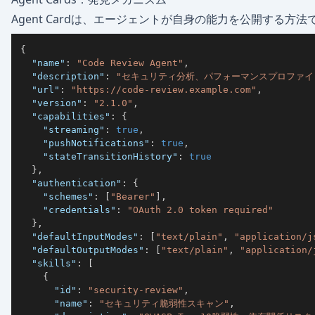
Agent Cardは、エージェントが自身の能力を公開する方
{
"name"
:
"Code Review Agent"
,
"description"
:
"セキュリティ分析、パフォーマンスプロファイ
"url"
:
"https://code-review.example.com"
,
"version"
:
"2.1.0"
,
"capabilities"
:
{
"streaming"
:
true
,
"pushNotifications"
:
true
,
"stateTransitionHistory"
:
true
}
,
"authentication"
:
{
"schemes"
:
[
"Bearer"
]
,
"credentials"
:
"OAuth 2.0 token required"
}
,
"defaultInputModes"
:
[
"text/plain"
,
"application/j
"defaultOutputModes"
:
[
"text/plain"
,
"application/
"skills"
:
[
{
"id"
:
"security-review"
,
"name"
:
"セキュリティ脆弱性スキャン"
,