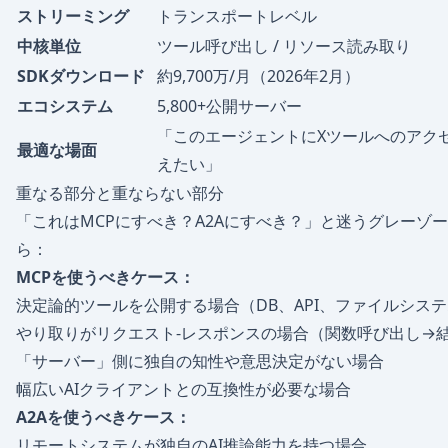
ストリーミング
トランスポートレベル
中核単位
ツール呼び出し / リソース読み取り
SDKダウンロード
約9,700万/月（2026年2月）
エコシステム
5,800+公開サーバー
「このエージェントにXツールへのアク
最適な場面
えたい」
重なる部分と重ならない部分
「これはMCPにすべき？A2Aにすべき？」と迷うグレーゾ
ら：
MCPを使うべきケース：
決定論的ツールを公開する場合（DB、API、ファイルシス
やり取りがリクエスト-レスポンスの場合（関数呼び出し→
「サーバー」側に独自の知性や意思決定がない場合
幅広いAIクライアントとの互換性が必要な場合
A2Aを使うべきケース：
リモートシステムが独自のAI推論能力を持つ場合