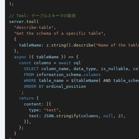
)
;
// Tool: テーブルスキーマの取得
server
.
tool
(
"describe-table"
,
"Get the schema of a specific table"
,
{
    tableName
:
 z
.
string
(
)
.
describe
(
"Name of the tabl
}
,
async
(
{
 tableName 
}
)
=>
{
const
 columns 
=
await
 sql
`
SELECT
 column_name
,
 data_type
,
 is_nullable
,
FROM
 information_schema
.
columns
WHERE
 table_name 
=
${
tableName
}
AND
 table_sche
ORDER
BY
`
;
return
{
      content
:
[
{
        type
:
"text"
,
        text
:
JSON
.
stringify
(
columns
,
null
,
2
)
,
}
]
,
}
;
}