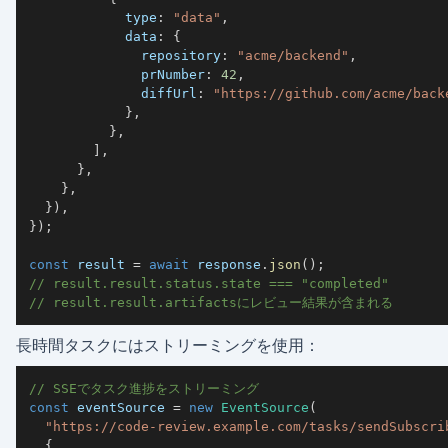
            type
:
"data"
,
            data
:
{
              repository
:
"acme/backend"
,
              prNumber
:
42
,
              diffUrl
:
"https://github.com/acme/back
}
,
}
,
]
,
}
,
}
,
}
)
,
}
)
;
const
 result 
=
await
 response
.
json
(
)
;
// result.result.status.state === "completed"
// result.result.artifactsにレビュー結果が含まれる
長時間タスクにはストリーミングを使用：
// SSEでタスク進捗をストリーミング
const
 eventSource 
=
new
EventSource
(
"https://code-review.example.com/tasks/sendSubscri
{