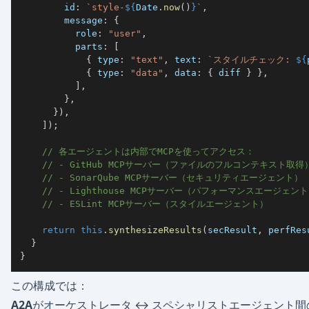
        id
:
`
style-
${
Date
.
now
(
)
}
`
,
        message
:
{
          role
:
"user"
,
          parts
:
[
{
 type
:
"text"
,
 text
:
`
スタイルチェック: 
${
{
 type
:
"data"
,
 data
:
{
 diff 
}
}
,
]
,
}
,
}
)
,
]
)
;
// 各エージェントは内部でMCPを使ってアクセス：
// - GitHub MCPサーバー（ファイルのフルコンテキスト取得
// - SonarQube MCPサーバー（セキュリティエージェント）
// - Lighthouse MCPサーバー（パフォーマンスエージェン
// - ESLint MCPサーバー（スタイルエージェント）
return
this
.
synthesizeResults
(
secResult
,
 perfRes
}
}
この構成では：
A2A
がオーケストレータ ↔ スペシャリストエージェント間