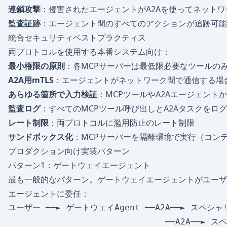
連鎖攻撃
：侵害されたエージェントがA2Aを使ってネット
監査証跡
：エージェント間のすべてのアクションが追跡可能
統合セキュリティベストプラクティス
両プロトコルを使用する本番システム向け：
最小権限の原則
：各MCPサーバーは最低限必要なツールの
A2A用mTLS
：エージェントがネットワーク間で通信する場合
あらゆる箇所で入力検証
：MCPツールやA2Aエージェント
監査ログ
：すべてのMCPツール呼び出しとA2Aタスクをロ
レート制限
：両プロトコルに濫用防止のレート制限
サンドボックス化
：MCPサーバーを隔離環境で実行（コンテ
プロダクション向け実装パターン
パターン1：ゲートウェイエージェント
最も一般的なパターン。ゲートウェイエージェントがユーザ
エージェントに委任：
ユーザー ──► ゲートウェイAgent ──A2A──► スペシャリ
                               ──A2A──► 