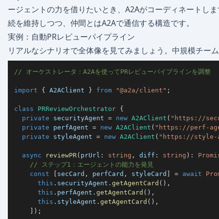
ージェントの力を借りたいとき、A2Aがコーディネートしま
続を維持しつつ、仲間とはA2Aで通信する構造です。
実例：自動PRレビューパイプライン
リアルなシナリオで全体像を見てみましょう。中規模チーム
// オーケストレータ：A2Aを使ってPRレビューパイプラインを調整
import
{
 A2AClient 
}
from
"@a2a/client"
;
class
PRReviewOrchestrator
{
private
 securityAgent 
=
new
A2AClient
(
"https://sec
private
 perfAgent 
=
new
A2AClient
(
"https://perf-ag
private
 styleAgent 
=
new
A2AClient
(
"https://style-
async
reviewPR
(
prUrl
:
string
,
 diff
:
string
)
:
Promi
// ステップ1：エージェントの能力を発見
const
[
secCard
,
 perfCard
,
 styleCard
]
=
await
Pro
this
.
securityAgent
.
getAgentCard
(
)
,
this
.
perfAgent
.
getAgentCard
(
)
,
this
.
styleAgent
.
getAgentCard
(
)
,
]
)
;