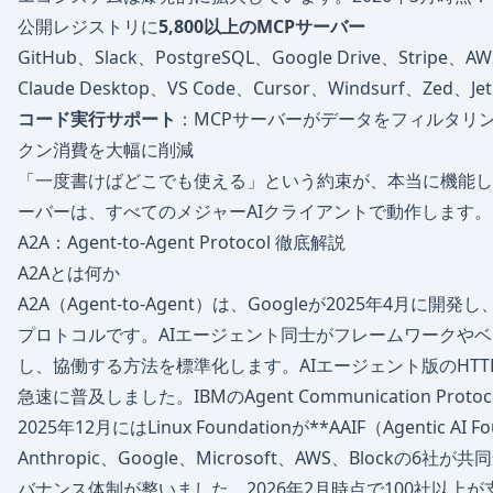
公開レジストリに
5,800以上のMCPサーバー
GitHub、Slack、PostgreSQL、Google Drive、Stripe
Claude Desktop、VS Code、Cursor、Windsurf、Zed
コード実行サポート
：MCPサーバーがデータをフィルタリン
クン消費を大幅に削減
「一度書けばどこでも使える」という約束が、本当に機能していま
ーバーは、すべてのメジャーAIクライアントで動作します。
A2A：Agent-to-Agent Protocol 徹底解説
A2Aとは何か
A2A（Agent-to-Agent）は、Googleが2025年4月に開発し
プロトコルです。AIエージェント同士がフレームワークや
し、協働する方法を標準化します。AIエージェント版のHT
急速に普及しました。IBMのAgent Communication Prot
2025年12月にはLinux Foundationが**AAIF（Agentic AI
Anthropic、Google、Microsoft、AWS、Blockの
バナンス体制が整いました。2026年2月時点で100社以上が