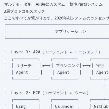
マルチモーダル
API毎にカスタム
標準Partsシステム
3層プロトコルスタック
ここですべてが繋がります。2026年AIシステムのコンセ
┌──────────────────────────────────────────
│                    アプリケーション           
├──────────────────────────────────────────
│                                          
│  Layer 3: A2A（エージェント ↔ エージェント）     
│  ┌──────────┐    ┌──────────┐    ┌───────
│  │ リサーチ   │◄──►│ プランニング│◄──►│ 実行    
│  │ Agent     │    │ Agent    │    │ Agent
│  └─────┬────┘    └─────┬────┘    └─────┬─
│        │               │               │ 
│  Layer 2: MCP（エージェント ↔ ツール）          
│  ┌─────┴────┐    ┌─────┴────┐    ┌─────┴─
│  │ Bing     │    │ Calendar │    │ GitHub