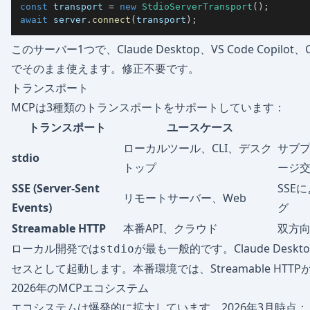
const
 transport 
=
new
StdioServerTransport
(
)
;
await
 server
.
connect
(
transport
)
;
このサーバー1つで、Claude Desktop、VS Code Copi
でそのまま使えます。修正不要です。
トランスポート
MCPは3種類のトランスポートをサポートしています：
トランスポート
ユースケース
ローカルツール、CLI、デスク
サブプ
stdio
トップ
ージ
SSE (Server-Sent
SSE
リモートサーバー、Web
Events)
グ
Streamable HTTP
本番API、クラウド
双方向
ローカル開発では
が最も一般的です。Claude Des
stdio
セスとして起動します。本番環境では、Streamable HT
2026年のMCPエコシステム
エコシステムは爆発的に拡大しています。2026年3月時点：