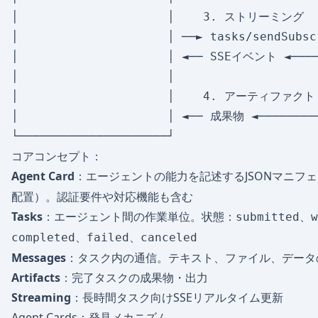
│                     │    3. ストリーミング    
│                     │ ──► tasks/sendSub
│                     │ ◄── SSEイベント ◄────
│                     │                    
│                     │    4. アーティファクト  
│                     │ ◄── 成果物 ◄────────
コアコンセプト：
Agent Card
：エージェントの能力を記述するJSONマニフ
配置）。認証要件や対応機能も含む
Tasks
：エージェント間の作業単位。状態：
、
submitted
w
、
、
completed
failed
canceled
Messages
：タスク内の通信。テキスト、ファイル、データの
Artifacts
：完了タスクの成果物・出力
Streaming
：長時間タスク向けSSEリアルタイム更新
Agent Cards：発見メカニズム