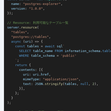
  name
:
"postgres-explorer"
,
  version
:
"1.0.0"
,
}
)
;
// Resource: 利用可能なテーブル一覧
server
.
resource
(
"tables"
,
"postgres://tables"
,
async
(
uri
)
=>
{
const
 tables 
=
await
 sql
`
SELECT
 table_name 
FROM
 information_schema
.
tabl
WHERE
 table_schema 
=
'public'
`
;
return
{
      contents
:
[
{
        uri
:
 uri
.
href
,
        mimeType
:
"application/json"
,
        text
:
JSON
.
stringify
(
tables
,
null
,
2
)
,
}
]
,
}
;
}
)
;