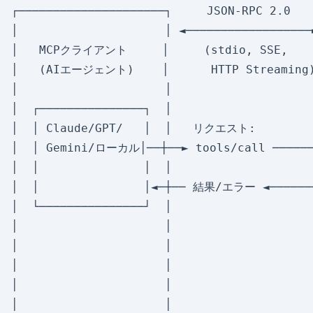
┌─────────────────────┐     JSON-RPC 2.0   
│                     │ ◄──────────────────
│   MCPクライアント     │     (stdio, SSE,   
│   (AIエージェント)    │      HTTP Streaming
│                     │                    
│  ┌───────────────┐  │                    
│  │ Claude/GPT/   │  │   リクエスト:         
│  │ Gemini/ローカル│──┼──► tools/call ──────
│  │               │  │                    
│  │               │◄─┼── 結果/エラー ◄───────
│  └───────────────┘  │                  
│                     │                    
│                     │                    
│                     │                  
│                     │                    
│                     │                    