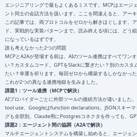
エンジニアリングで最もよくあるミスです。MCPはエージェ
ント同士の会話方法を扱います。ここを間違えると、アーキ
この記事では、両プロトコルをゼロから解きほぐします。ア
ド、実戦的な実装パターンまで。読み終える頃には、どう組
になっているはずです。
誰も考えなかった2つの問題
MCPとA2Aが登場する前は、AIのツール連携はすべてワンオ
い？カスタムコード。GPTをSlackに繋ぎたい？別のカスタ
たい？幸運を祈ります。毎回ゼロから構築するしかなかった
これが2つの異なる連携地獄を生みました。
課題1：ツール連携（MCPで解決）
AIプロバイダーごとに外部ツールの接続方法が違いました。OpenAIはf
tool use、Googleはfunction declarations。
グも全部別。Claude用にPostgresコネクタを作っても
課題2：エージェント間の協調（A2Aで解決）
マルチエージェントシステムを構築し始めると、エージェン