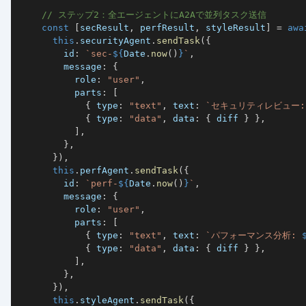
// ステップ2：全エージェントにA2Aで並列タスク送信
const
[
secResult
,
 perfResult
,
 styleResult
]
=
awa
this
.
securityAgent
.
sendTask
(
{
        id
:
`
sec-
${
Date
.
now
(
)
}
`
,
        message
:
{
          role
:
"user"
,
          parts
:
[
{
 type
:
"text"
,
 text
:
`
セキュリティレビュー:
{
 type
:
"data"
,
 data
:
{
 diff 
}
}
,
]
,
}
,
}
)
,
this
.
perfAgent
.
sendTask
(
{
        id
:
`
perf-
${
Date
.
now
(
)
}
`
,
        message
:
{
          role
:
"user"
,
          parts
:
[
{
 type
:
"text"
,
 text
:
`
パフォーマンス分析: 
{
 type
:
"data"
,
 data
:
{
 diff 
}
}
,
]
,
}
,
}
)
,
this
.
styleAgent
.
sendTask
(
{