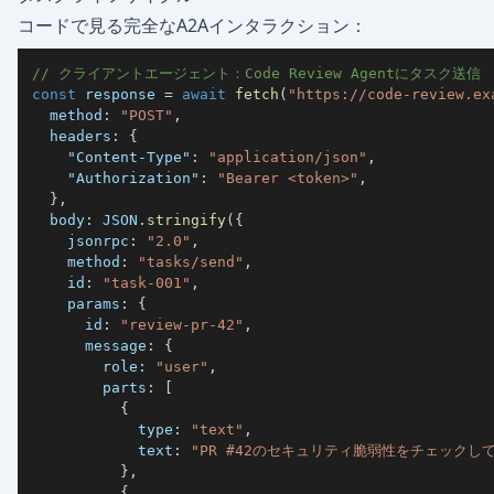
コードで見る完全なA2Aインタラクション：
// クライアントエージェント：Code Review Agentにタスク送信
const
 response 
=
await
fetch
(
"https://code-review.ex
  method
:
"POST"
,
  headers
:
{
"Content-Type"
:
"application/json"
,
"Authorization"
:
"Bearer <token>"
,
}
,
  body
:
JSON
.
stringify
(
{
    jsonrpc
:
"2.0"
,
    method
:
"tasks/send"
,
    id
:
"task-001"
,
    params
:
{
      id
:
"review-pr-42"
,
      message
:
{
        role
:
"user"
,
        parts
:
[
{
            type
:
"text"
,
            text
:
"PR #42のセキュリティ脆弱性をチェックし
}
,
{