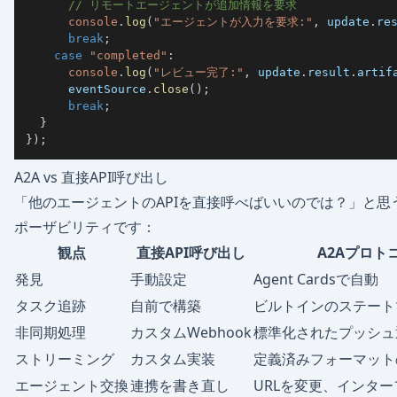
// リモートエージェントが追加情報を要求
console
.
log
(
"エージェントが入力を要求:"
,
 update
.
re
break
;
case
"completed"
:
console
.
log
(
"レビュー完了:"
,
 update
.
result
.
artif
      eventSource
.
close
(
)
;
break
;
}
}
)
;
A2A vs 直接API呼び出し
「他のエージェントのAPIを直接呼べばいいのでは？」と
ポーザビリティです：
観点
直接API呼び出し
A2Aプロト
発見
手動設定
Agent Cardsで自動
タスク追跡
自前で構築
ビルトインのステート
非同期処理
カスタムWebhook
標準化されたプッシュ
ストリーミング
カスタム実装
定義済みフォーマットの
エージェント交換
連携を書き直し
URLを変更、インタ