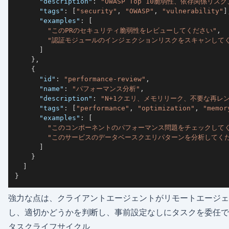
"description"
:
"OWASP Top 10脆弱性、依存関係リ
"tags"
:
[
"security"
,
"OWASP"
,
"vulnerability"
]
"examples"
:
[
"このPRのセキュリティ脆弱性をレビューしてください"
,
"認証モジュールのインジェクションリスクをスキャンして
]
}
,
{
"id"
:
"performance-review"
,
"name"
:
"パフォーマンス分析"
,
"description"
:
"N+1クエリ、メモリリーク、不要な再レ
"tags"
:
[
"performance"
,
"optimization"
,
"memor
"examples"
:
[
"このコンポーネントのパフォーマンス問題をチェックして
"このサービスのデータベースクエリパターンを分析してくだ
]
}
]
}
強力な点は、クライアントエージェントがリモートエージェ
し、適切かどうかを判断し、事前設定なしにタスクを委任で
タスクライフサイクル