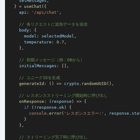
    setMessages
,
}
=
useChat
(
{
    api
:
'/api/chat'
,
// 各リクエストに追加データを送信
    body
:
{
      model
:
 selectedModel
,
      temperature
:
0.7
,
}
,
// 初期メッセージ（例：DBから）
    initialMessages
:
[
]
,
// ユニークIDを生成
generateId
:
(
)
=>
 crypto
.
randomUUID
(
)
,
// レスポンスストリーミング開始時に呼び出し
onResponse
:
(
response
)
=>
{
if
(
!
response
.
ok
)
{
console
.
error
(
'レスポンスエラー:'
,
 response
.
sta
}
}
,
// ストリーミング完了時に呼び出し