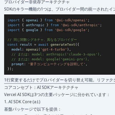
プロバイダー非依存アーキテクチャ
SDKのキラー機能の1つは、プロバイダー間の統一されたイ
import
{
 openai 
}
from
'@ai-sdk/openai'
;
import
{
 anthropic 
}
from
'@ai-sdk/anthropic'
;
import
{
 google 
}
from
'@ai-sdk/google'
;
// 同じ関数シグネチャ、異なるプロバイダー
const
 result 
=
await
generateText
(
{
  model
:
openai
(
'gpt-4-turbo'
)
,
// または: model: anthropic('claude-3-opus'),
// または: model: google('gemini-pro'),
  prompt
:
'量子コンピューティングを説明して'
,
}
)
;
1行変更するだけでプロバイダーを切り替え可能。リファク
コアコンセプト：AI SDKアーキテクチャ
Vercel AI SDKは3つの主要パッケージに分かれています：
1. AI SDK Core (
)
ai
基盤パッケージで以下を提供：