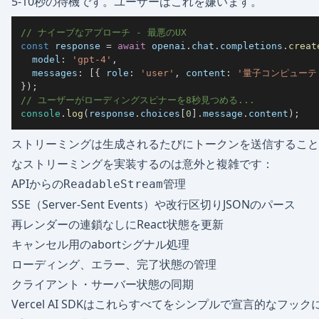
5-10秒の待機です。ユーザーはこれを嫌います。
// ナイーブなアプローチ - 最悪のUX
const
 response 
=
await
 openai
.
chat
.
completions
.
creat
model
:
'gpt-4'
,
messages
:
[
{
role
:
'user'
,
content
:
'量子コンピューテ
}
)
;
// ユーザーがローディングスピナーを8秒見つめる...
console
.
log
(
response
.
choices
[
0
]
.
message
.
content
)
;
ストリーミングは生成されるたびにトークンを送信することで
なストリーミングを実装するのは意外と複雑です：
APIからの
管理
ReadableStream
SSE（Server-Sent Events）や改行区切りJSONのパース
再レンダーの連鎖なしにReact状態を更新
キャンセル用のabortシグナル処理
ローディング、エラー、完了状態の管理
クライアント・サーバー状態の同期
Vercel AI SDKはこれらすべてをシンプルで宣言的なフッ