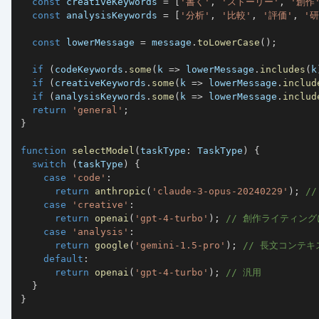
const
 creativeKeywords 
=
[
'書く'
,
'ストーリー'
,
'創作
const
 analysisKeywords 
=
[
'分析'
,
'比較'
,
'評価'
,
'研
const
 lowerMessage 
=
 message
.
toLowerCase
(
)
;
if
(
codeKeywords
.
some
(
k 
=>
 lowerMessage
.
includes
(
k
if
(
creativeKeywords
.
some
(
k 
=>
 lowerMessage
.
includ
if
(
analysisKeywords
.
some
(
k 
=>
 lowerMessage
.
includ
return
'general'
;
}
function
selectModel
(
taskType
:
 TaskType
)
{
switch
(
taskType
)
{
case
'code'
:
return
anthropic
(
'claude-3-opus-20240229'
)
;
/
case
'creative'
:
return
openai
(
'gpt-4-turbo'
)
;
// 創作ライティン
case
'analysis'
:
return
google
(
'gemini-1.5-pro'
)
;
// 長文コンテ
default
:
return
openai
(
'gpt-4-turbo'
)
;
// 汎用
}
}