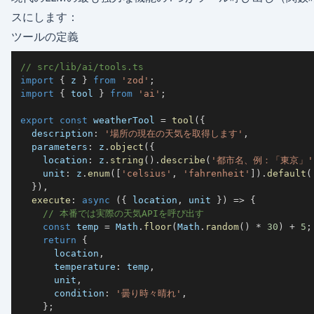
スにします：
ツールの定義
// src/lib/ai/tools.ts
import
{
 z 
}
from
'zod'
;
import
{
 tool 
}
from
'ai'
;
export
const
 weatherTool 
=
tool
(
{
  description
:
'場所の現在の天気を取得します'
,
  parameters
:
 z
.
object
(
{
    location
:
 z
.
string
(
)
.
describe
(
'都市名、例：「東京」'
    unit
:
 z
.
enum
(
[
'celsius'
,
'fahrenheit'
]
)
.
default
(
}
)
,
execute
:
async
(
{
 location
,
 unit 
}
)
=>
{
// 本番では実際の天気APIを呼び出す
const
 temp 
=
 Math
.
floor
(
Math
.
random
(
)
*
30
)
+
5
;
return
{
      location
,
      temperature
:
 temp
,
      unit
,
      condition
:
'曇り時々晴れ'
,
}
;