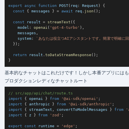
export
async
function
POST
(
req
:
 Request
)
{
const
{
 messages 
}
=
await
 req
.
json
(
)
;
const
 result 
=
streamText
(
{
    model
:
openai
(
'gpt-4-turbo'
)
,
    messages
,
    system
:
`
あなたは役立つAIアシスタントです。簡潔で明確に
}
)
;
return
 result
.
toDataStreamResponse
(
)
;
}
基本的なチャットはこれだけです！しかし本番アプリにはもっ
プロダクションレディなチャットルート
// src/app/api/chat/route.ts
import
{
 openai 
}
from
'@ai-sdk/openai'
;
import
{
 anthropic 
}
from
'@ai-sdk/anthropic'
;
import
{
 streamText
,
 convertToModelMessages 
}
from
'
import
{
 z 
}
from
'zod'
;
export
const
 runtime 
=
'edge'
;