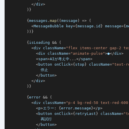
<
/
div
>
)
}
{
messages
.
map
(
(
message
)
=>
(
<
MessageBubble key
=
{
message
.
id
}
 message
=
{
m
)
)
}
{
isLoading 
&&
(
<
div className
=
"flex items-center gap-2 te
<
div className
=
"animate-pulse"
>
●
<
/
div
>
<
span
>
AI
が考え中
...
<
/
span
>
<
button onClick
=
{
stop
}
 className
=
"text-r
<
/
button
>
<
/
div
>
)
}
{
error 
&&
(
<
div className
=
"p-4 bg-red-50 text-red-600
<
p
>
エラー
:
{
error
.
message
}
<
/
p
>
<
button onClick
=
{
retryLast
}
 className
=
"t
<
/
button
>