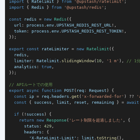
import
{
 Ratelimit 
}
from
'@upstash/ratelimit'
;
import
{
 Redis 
}
from
'@upstash/redis'
;
const
 redis 
=
new
Redis
(
{
  url
:
 process
.
env
.
UPSTASH_REDIS_REST_URL
!
,
  token
:
 process
.
env
.
UPSTASH_REDIS_REST_TOKEN
!
,
}
)
;
export
const
 rateLimiter 
=
new
Ratelimit
(
{
  redis
,
  limiter
:
 Ratelimit
.
slidingWindow
(
10
,
'1 m'
)
,
// 
  analytics
:
true
,
}
)
;
// APIルートでの使用
export
async
function
POST
(
req
:
 Request
)
{
const
 ip 
=
 req
.
headers
.
get
(
'x-forwarded-for'
)
??
'
const
{
 success
,
 limit
,
 reset
,
 remaining 
}
=
await
if
(
!
success
)
{
return
new
Response
(
'レート制限を超過しました'
,
{
      status
:
429
,
      headers
:
{
'X-RateLimit-Limit'
:
 limit
.
toString
(
)
,