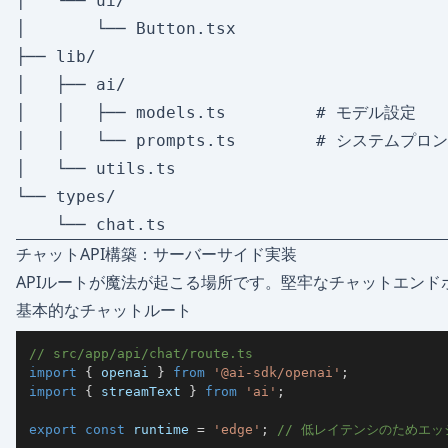
│   └── ui/

│       └── Button.tsx

├── lib/

│   ├── ai/

│   │   ├── models.ts         # モデル設定

│   │   └── prompts.ts        # システムプロン
│   └── utils.ts

└── types/

チャットAPI構築：サーバーサイド実装
APIルートが魔法が起こる場所です。堅牢なチャットエン
基本的なチャットルート
// src/app/api/chat/route.ts
import
{
 openai 
}
from
'@ai-sdk/openai'
;
import
{
 streamText 
}
from
'ai'
;
export
const
 runtime 
=
'edge'
;
// 低レイテンシのためエ