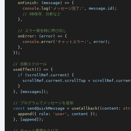
onFinish
:
(
message
)
=>
{
console
.
log
(
'メッセージ完了:'
,
 message
.
id
)
;
// DB保存、分析など
}
,
// エラー発生時に呼び出し
onError
:
(
error
)
=>
{
console
.
error
(
'チャットエラー:'
,
 error
)
;
}
,
}
)
;
// 自動スクロール
useEffect
(
(
)
=>
{
if
(
scrollRef
.
current
)
{
      scrollRef
.
current
.
scrollTop 
=
 scrollRef
.
curren
}
}
,
[
messages
]
)
;
// プログラムでメッセージを追加
const
 sendQuickMessage 
=
useCallback
(
(
content
:
str
append
(
{
 role
:
'user'
,
 content 
}
)
;
}
,
[
append
]
)
;
// チャット履歴をクリア