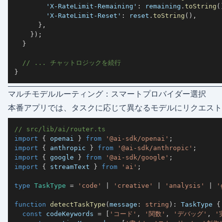
'X-RateLimit-Remaining'
:
 remaining
.
toString
(
'X-RateLimit-Reset'
:
 reset
.
toString
(
)
,
}
,
}
)
;
}
// ... チャットロジックを続行
}
マルチモデルルーティング：スマートプロバイダー選択
本番アプリでは、タスクに応じて異なるモデルにリクエスト
// src/lib/ai/router.ts
import
{
 openai 
}
from
'@ai-sdk/openai'
;
import
{
 anthropic 
}
from
'@ai-sdk/anthropic'
;
import
{
 google 
}
from
'@ai-sdk/google'
;
import
{
 streamText 
}
from
'ai'
;
type
TaskType
=
'code'
|
'creative'
|
'analysis'
|
'
function
detectTaskType
(
message
:
string
)
:
 TaskType 
{
const
 codeKeywords 
=
[
'コード'
,
'関数'
,
'デバッグ'
,
'