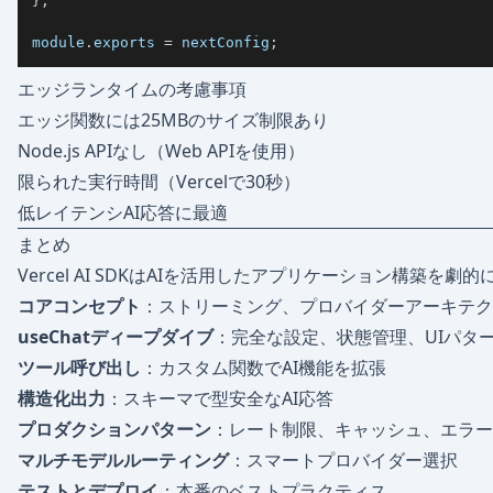
}
;
module
.
exports 
=
 nextConfig
;
エッジランタイムの考慮事項
エッジ関数には25MBのサイズ制限あり
Node.js APIなし（Web APIを使用）
限られた実行時間（Vercelで30秒）
低レイテンシAI応答に最適
まとめ
Vercel AI SDKはAIを活用したアプリケーション構築
コアコンセプト
：ストリーミング、プロバイダーアーキテク
useChatディープダイブ
：完全な設定、状態管理、UIパタ
ツール呼び出し
：カスタム関数でAI機能を拡張
構造化出力
：スキーマで型安全なAI応答
プロダクションパターン
：レート制限、キャッシュ、エラー
マルチモデルルーティング
：スマートプロバイダー選択
テストとデプロイ
：本番のベストプラクティス