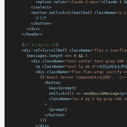
<
option value
=
"claude-3-opus"
>
Claude 
3
 O
<
/
select
>
<
button onClick
=
{
clearChat
}
 className
=
"p-2
<
/
button
>
<
/
div
>
<
/
header
>
{
/* メッセージ */
}
<
div ref
=
{
scrollRef
}
 className
=
"flex-1 overflo
{
messages
.
length 
===
0
&&
(
<
div className
=
"text-center text-gray-500 
<
p className
=
"text-lg mb-4"
>
今日は何をお手
<
div className
=
"flex flex-wrap justify-c
{
[
'React Server Componentsを説明'
,
'コー
<
                  key
=
{
prompt
}
                  onClick
=
{
(
)
=>
sendQuickMessage
(
pr
                  className
=
"px-4 py-2 bg-gray-100 r
>
{
prompt
}
<
/
button
>
)
)
}
<
/
div
>