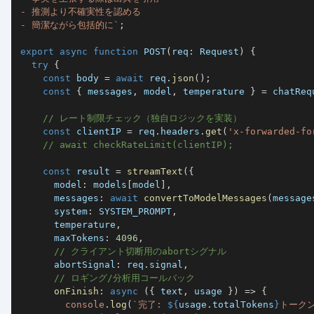
- 簡潔ながら包括的に
`
;
export
async
function
POST
(
req
:
 Request
)
{
try
{
const
 body 
=
await
 req
.
json
(
)
;
const
{
 messages
,
 model
,
 temperature 
}
=
 chatReq
// レート制限チェック（独自ロジックを実装）
const
 clientIP 
=
 req
.
headers
.
get
(
'x-forwarded-fo
// await checkRateLimit(clientIP);
const
 result 
=
streamText
(
{
      model
:
 models
[
model
]
,
      messages
:
await
convertToModelMessages
(
message
      system
:
SYSTEM_PROMPT
,
      temperature
,
      maxTokens
:
4096
,
// クライアント切断用のabortシグナル
      abortSignal
:
 req
.
signal
,
// ロギング/分析用コールバック
onFinish
:
async
(
{
 text
,
 usage 
}
)
=>
{
console
.
log
(
`
完了: 
${
usage
.
totalTokens
}
トーク