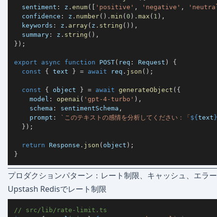
  sentiment
:
 z
.
enum
(
[
'positive'
,
'negative'
,
'neutra
  confidence
:
 z
.
number
(
)
.
min
(
0
)
.
max
(
1
)
,
  keywords
:
 z
.
array
(
z
.
string
(
)
)
,
  summary
:
 z
.
string
(
)
,
}
)
;
export
async
function
POST
(
req
:
 Request
)
{
const
{
 text 
}
=
await
 req
.
json
(
)
;
const
{
 object 
}
=
await
generateObject
(
{
    model
:
openai
(
'gpt-4-turbo'
)
,
    schema
:
 sentimentSchema
,
    prompt
:
`
このテキストの感情を分析してください：「
${
text
}
)
;
return
 Response
.
json
(
object
)
;
}
プロダクションパターン：レート制限、キャッシュ、エラー
Upstash Redisでレート制限
// src/lib/rate-limit.ts