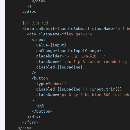
<
/
div
>
)
}
<
/
div
>
{
/* 入力 */
}
<
form onSubmit
=
{
handleSubmit
}
 className
=
"p-4 b
<
div className
=
"flex gap-2"
>
<
            value
=
{
input
}
            onChange
=
{
handleInputChange
}
            placeholder
=
"メッセージを入力..."
            className
=
"flex-1 p-3 border rounded-lg 
            disabled
=
{
isLoading
}
/
>
<
            type
=
"submit"
            disabled
=
{
isLoading 
||
!
input
.
trim
(
)
}
            className
=
"px-6 py-3 bg-blue-500 text-wh
>
<
/
button
>
<
/
div
>
<
/
form
>
<
/
div
>