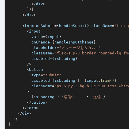
<
/
div
>
)
)
}
<
/
div
>
<
form onSubmit
=
{
handleSubmit
}
 className
=
"flex 
<
          value
=
{
input
}
          onChange
=
{
handleInputChange
}
          placeholder
=
"メッセージを入力..."
          className
=
"flex-1 p-3 border rounded-lg fo
          disabled
=
{
isLoading
}
/
>
<
          type
=
"submit"
          disabled
=
{
isLoading 
||
!
input
.
trim
(
)
}
          className
=
"px-6 py-3 bg-blue-500 text-whit
>
{
isLoading 
?
'送信中...'
:
'送信'
}
<
/
button
>
<
/
form
>
<
/
div
>
)
;
}