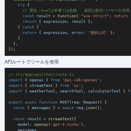
try
{
// 警告：evalは本番では危険 - 適切な数式パーサーを使用
const
 result 
=
Function
(
`
"use strict"; return 
return
{
 expression
,
 result 
}
;
}
catch
{
return
{
 expression
,
 error
:
'無効な式'
}
;
}
}
,
}
)
;
APIルートでツールを使用
// src/app/api/chat/route.ts
import
{
 openai 
}
from
'@ai-sdk/openai'
;
import
{
 streamText 
}
from
'ai'
;
import
{
 weatherTool
,
 searchTool
,
 calculatorTool 
}
f
export
async
function
POST
(
req
:
 Request
)
{
const
{
 messages 
}
=
await
 req
.
json
(
)
;
const
 result 
=
streamText
(
{
    model
:
openai
(
'gpt-4-turbo'
)
,
    messages
,