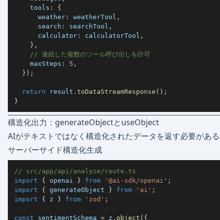
    tools
:
{
      weather
:
 weatherTool
,
      search
:
 searchTool
,
      calculator
:
 calculatorTool
,
}
,
// 連続した複数のツール呼び出しを許可
    maxSteps
:
5
,
}
)
;
return
 result
.
toDataStreamResponse
(
)
;
}
構造化出力：generateObjectとuseObject
AIがテキストではなく構造化されたデータを返す必要があ
サーバーサイド構造化生成
// src/app/api/analyze/route.ts
import
{
 openai 
}
from
'@ai-sdk/openai'
;
import
{
 generateObject 
}
from
'ai'
;
import
{
 z 
}
from
'zod'
;
const
 sentimentSchema 
=
 z
.
object
(
{