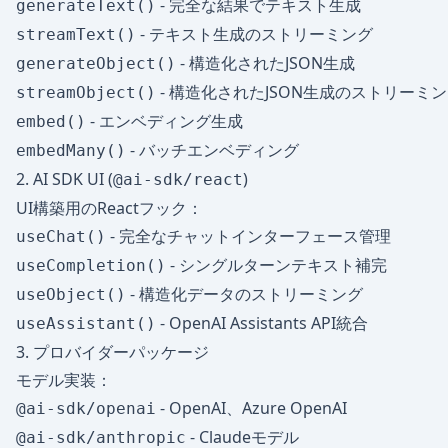
- 完全な結果でテキスト生成
generateText()
- テキスト生成のストリーミング
streamText()
- 構造化されたJSON生成
generateObject()
- 構造化されたJSON生成のストリーミ
streamObject()
- エンベディング生成
embed()
- バッチエンベディング
embedMany()
2. AI SDK UI (
)
@ai-sdk/react
UI構築用のReactフック：
- 完全なチャットインターフェース管理
useChat()
- シングルターンテキスト補完
useCompletion()
- 構造化データのストリーミング
useObject()
- OpenAI Assistants API統合
useAssistant()
3. プロバイダーパッケージ
モデル実装：
- OpenAI、Azure OpenAI
@ai-sdk/openai
- Claudeモデル
@ai-sdk/anthropic