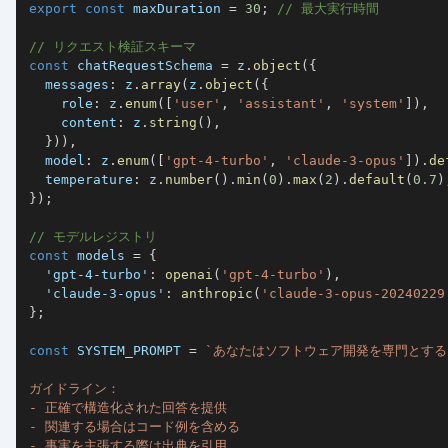
export
const
 maxDuration 
=
30
;
// 最大実行時間
// リクエスト検証スキーマ
const
 chatRequestSchema 
=
 z
.
object
(
{
  messages
:
 z
.
array
(
z
.
object
(
{
    role
:
 z
.
enum
(
[
'user'
,
'assistant'
,
'system'
]
)
,
    content
:
 z
.
string
(
)
,
}
)
)
,
  model
:
 z
.
enum
(
[
'gpt-4-turbo'
,
'claude-3-opus'
]
)
.
de
  temperature
:
 z
.
number
(
)
.
min
(
0
)
.
max
(
2
)
.
default
(
0.7
)
}
)
;
// モデルレジストリ
const
 models 
=
{
'gpt-4-turbo'
:
openai
(
'gpt-4-turbo'
)
,
'claude-3-opus'
:
anthropic
(
'claude-3-opus-20240229
}
;
const
SYSTEM_PROMPT
=
`