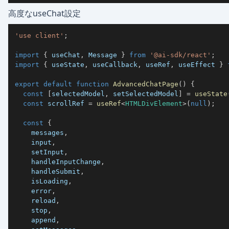
高度なuseChat設定
'use client'
;
import
{
 useChat
,
 Message 
}
from
'@ai-sdk/react'
;
import
{
 useState
,
 useCallback
,
 useRef
,
 useEffect 
}
export
default
function
AdvancedChatPage
(
)
{
const
[
selectedModel
,
 setSelectedModel
]
=
useState
const
 scrollRef 
=
useRef
<
HTMLDivElement
>
(
null
)
;
const
{
    messages
,
    input
,
    setInput
,
    handleInputChange
,
    handleSubmit
,
    isLoading
,
    error
,
    reload
,
    stop
,
    append
,