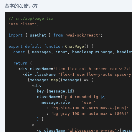
基本的な使い方
// src/app/page.tsx
'use client'
;
import
{
 useChat 
}
from
'@ai-sdk/react'
;
export
default
function
ChatPage
(
)
{
const
{
 messages
,
 input
,
 handleInputChange
,
 handle
return
(
<
div className
=
"flex flex-col h-screen max-w-2xl
<
div className
=
"flex-1 overflow-y-auto space-y
{
messages
.
map
(
(
message
)
=>
(
<
            key
=
{
message
.
id
}
            className
=
{
`
p-4 rounded-lg 
${
              message
.
role 
===
'user'
?
'bg-blue-100 ml-auto max-w-[80%]'
:
'bg-gray-100 mr-auto max-w-[80%]'
}
`
}
>
<
p className
=
"whitespace-pre-wrap"
>
{
mess