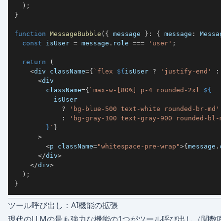
)
;
}
function
MessageBubble
(
{
 message 
}
:
{
 message
:
 Messa
const
 isUser 
=
 message
.
role 
===
'user'
;
return
(
<
div className
=
{
`
flex 
${
isUser 
?
'justify-end'
:
<
        className
=
{
`
max-w-[80%] p-4 rounded-2xl 
${
?
'bg-blue-500 text-white rounded-br-md'
:
'bg-gray-100 text-gray-900 rounded-bl-
}
`
}
>
<
p className
=
"whitespace-pre-wrap"
>
{
message
.
<
/
div
>
<
/
div
>
)
;
}
ツール呼び出し：AI機能の拡張
現代のLLMの最も強力な機能の1つがツール呼び出し（関数呼