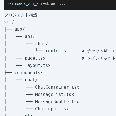
ANTHROPIC_API_KEY
=
sk-ant-
..
.
プロジェクト構造
src/

├── app/

│   ├── api/

│   │   └── chat/

│   │       └── route.ts      # チャットAP
│   ├── page.tsx              # メインチャットU
│   └── layout.tsx

├── components/

│   ├── chat/

│   │   ├── ChatContainer.tsx

│   │   ├── MessageList.tsx

│   │   ├── MessageBubble.tsx

│   │   └── ChatInput.tsx
