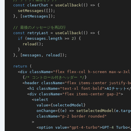
const
 clearChat 
=
useCallback
(
(
)
=>
{
setMessages
(
[
]
)
;
}
,
[
setMessages
]
)
;
// 最後のメッセージを再試行
const
 retryLast 
=
useCallback
(
(
)
=>
{
if
(
messages
.
length 
>=
2
)
{
reload
(
)
;
}
}
,
[
messages
,
 reload
]
)
;
return
(
<
div className
=
"flex flex-col h-screen max-w-3xl
{
/* コントロール付きヘッダー */
}
<
header className
=
"flex items-center justify-b
<
h1 className
=
"text-xl font-bold"
>
AI
チャット
<
<
div className
=
"flex items-center gap-2"
>
<
            value
=
{
selectedModel
}
            onChange
=
{
(
e
)
=>
setSelectedModel
(
e
.
targ
            className
=
"p-2 border rounded"
>
<
option value
=
"gpt-4-turbo"
>
GPT
-
4
 Turbo
<