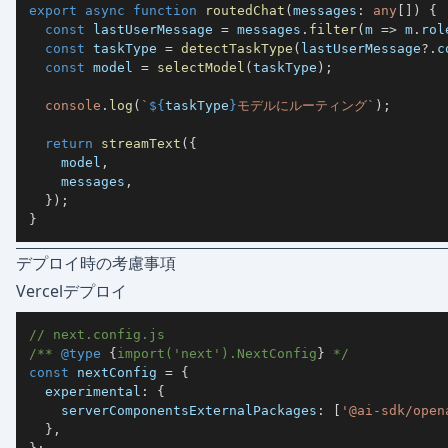
export
async
function
routedChat
(
messages
:
any
[
]
)
{
const
 lastUserMessage 
=
 messages
.
filter
(
m 
=>
 m
.
rol
const
 taskType 
=
detectTaskType
(
lastUserMessage
?.
c
const
 model 
=
selectModel
(
taskType
)
;
console
.
log
(
`
${
taskType
}
モデルにルーティング
`
)
;
return
streamText
(
{
    model
,
    messages
,
}
)
;
}
デプロイ時の考慮事項
Vercelデプロイ
// next.config.js
/** 
@type
{
import('next').NextConfig
}
 */
const
 nextConfig 
=
{
  experimental
:
{
    serverComponentsExternalPackages
:
[
'@ai-sdk/open
}
,