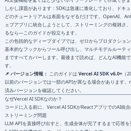
AI支援機能を驚くほど少ないボイラープレートで作成でき
しかし課題があります：SDKは急速に進化しており、ドキ
どのチュートリアルは表面をなぞるだけです。OpenAI、Ant
ェブアプリに統合しようとして、ストリーミングの複雑さ、
るなら—このガイドが役立ちます。
この包括的なディープダイブでは、ゼロからプロダクション
基本的なフックからツール呼び出し、マルチモデルルーティ
まですべてカバーします。最後まで読めば、どんなAI機能
す。
📌 バージョン情報：
このガイドは
Vercel AI SDK v6.0+
（2
以前のバージョンでは一部のAPIが異なる場合があります。
済みバージョンを確認してください。
なぜVercel AI SDKなのか？
コードに入る前に、Vercel AI SDKがReactアプリでの
ストリーミング問題
LLM APIを直接呼び出すと、生成全体が完了するまで応答