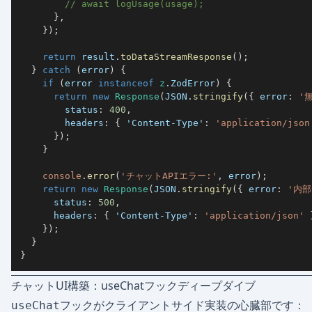
// await logUsage(usage);
}
,
}
)
;
return
 result
.
toDataStreamResponse
(
)
;
}
catch
(
error
)
{
if
(
error 
instanceof
z
.
ZodError
)
{
return
new
Response
(
JSON
.
stringify
(
{
 error
:
'
        status
:
400
,
        headers
:
{
'Content-Type'
:
'application/json
}
)
;
}
console
.
error
(
'チャットAPIエラー:'
,
 error
)
;
return
new
Response
(
JSON
.
stringify
(
{
 error
:
'内
      status
:
500
,
      headers
:
{
'Content-Type'
:
'application/json'
}
)
;
}
}
チャットUI構築：useChatフックディープダイブ
フックがクライアントサイド実装の心臓部です：
useChat