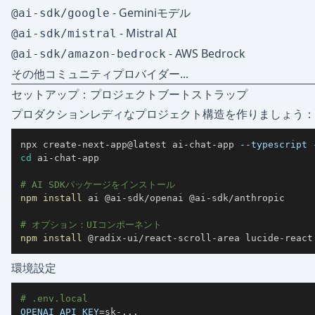
- Geminiモデル
@ai-sdk/google
- Mistral AI
@ai-sdk/mistral
- AWS Bedrock
@ai-sdk/amazon-bedrock
その他コミュニティプロバイダー...
セットアップ：プロジェクトブートストラップ
プロダクションレディなプロジェクト構造を作りましょう：
npx create-next-app@latest ai-chat-app 
--typescript
cd
# AI SDKパッケージをインストール
npm
install
# オプション：UIコンポーネント
npm
install
 @radix-ui/react-scroll-area lucide-react
環境設定
# .env.local
OPENAI_API_KEY
=
sk-
..