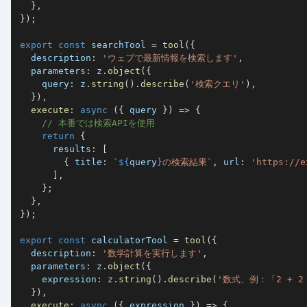
}
,
}
)
;
export
const
 searchTool 
=
tool
(
{
  description
:
'ウェブで最新情報を検索します'
,
  parameters
:
 z
.
object
(
{
    query
:
 z
.
string
(
)
.
describe
(
'検索クエリ'
)
,
}
)
,
execute
:
async
(
{
 query 
}
)
=>
{
// 本番では検索APIを使用
return
{
      results
:
[
{
 title
:
`
${
query
}
の検索結果
`
,
 url
:
'https://e
]
,
}
;
}
,
}
)
;
export
const
 calculatorTool 
=
tool
(
{
  description
:
'数学計算を実行します'
,
  parameters
:
 z
.
object
(
{
    expression
:
 z
.
string
(
)
.
describe
(
'数式、例：「2 + 2 
}
)
,
execute
:
async
(
{
 expression 
}
)
=>
{