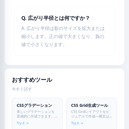
Q. 広がり半径とは何ですか？
A. 広がり半径は影のサイズを拡大または
縮小します。正の値で大きくなり、負の
値で小さくなります。
おすすめツール
今すぐ試す
CSSグラデーション
CSS Grid生成ツール
美しいグラデーションを
CSS Gridレイアウトをビ
直感的に作成できます。
ジュアルで作成—構文は
色と角度を選ぶだけで、
覚えなくてOK！列・行・
Try it
Try it
完璧なCSSコードが自動生
間隔・配置を設定して