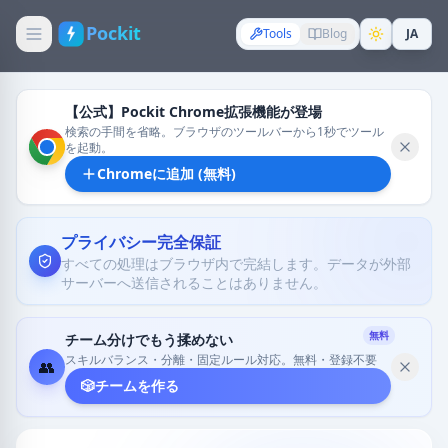
Pockit
Tools
Blog
JA
【公式】Pockit Chrome拡張機能が登場
検索の手間を省略。ブラウザのツールバーから1秒でツール
を起動。
Chromeに追加 (無料)
プライバシー完全保証
すべての処理はブラウザ内で完結します。データが外部
サーバーへ送信されることはありません。
無料
チーム分けでもう揉めない
スキルバランス・分離・固定ルール対応。無料・登録不要
👥
🎲
チームを作る