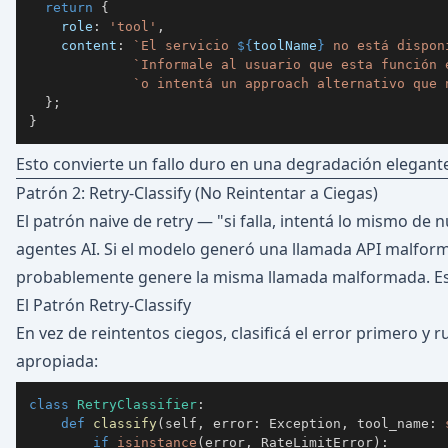
return
{
    role
:
'tool'
,
    content
:
`
El servicio 
${
toolName
}
 no está dispon
`
Informale al usuario que esta función 
`
o intentá un approach alternativo que 
}
;
}
Esto convierte un fallo duro en una degradación elegant
Patrón 2: Retry-Classify (No Reintentar a Ciegas)
El patrón naive de retry — "si falla, intentá lo mismo d
agentes AI. Si el modelo generó una llamada API malfor
probablemente genere la misma llamada malformada. Est
El Patrón Retry-Classify
En vez de reintentos ciegos, clasificá el error primero y 
apropiada:
class
RetryClassifier
:
def
classify
(
self
,
 error
:
 Exception
,
 tool_name
:
if
isinstance
(
error
,
 RateLimitError
)
: