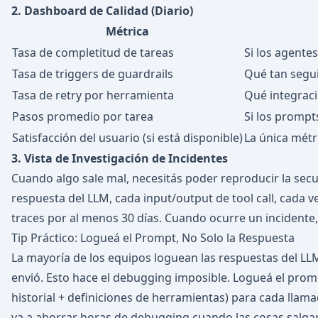
2. Dashboard de Calidad (Diario)
Métrica
Tasa de completitud de tareas
Si los agente
Tasa de triggers de guardrails
Qué tan segui
Tasa de retry por herramienta
Qué integraci
Pasos promedio por tarea
Si los prompt
Satisfacción del usuario (si está disponible)
La única métr
3. Vista de Investigación de Incidentes
Cuando algo sale mal, necesitás poder reproducir la sec
respuesta del LLM, cada input/output de tool call, cada v
traces por al menos 30 días. Cuando ocurre un incidente, 
Tip Práctico: Logueá el Prompt, No Solo la Respuesta
La mayoría de los equipos loguean las respuestas del L
envió. Esto hace el debugging imposible. Logueá el pro
historial + definiciones de herramientas) para cada llamad
va a ahorrar horas de debugging cuando las cosas salga