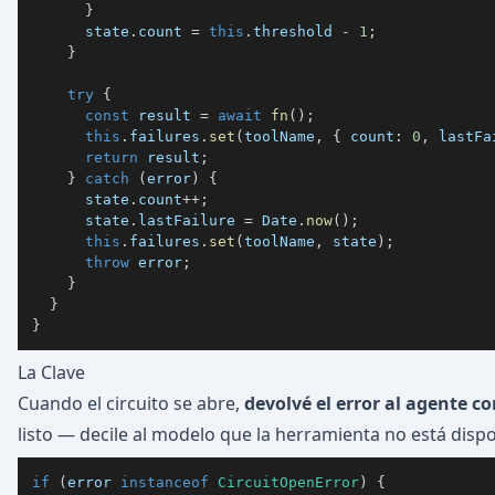
}
      state
.
count 
=
this
.
threshold 
-
1
;
}
try
{
const
 result 
=
await
fn
(
)
;
this
.
failures
.
set
(
toolName
,
{
 count
:
0
,
 lastFa
return
 result
;
}
catch
(
error
)
{
      state
.
count
++
;
      state
.
lastFailure 
=
 Date
.
now
(
)
;
this
.
failures
.
set
(
toolName
,
 state
)
;
throw
 error
;
}
}
}
La Clave
Cuando el circuito se abre,
devolvé el error al agente 
listo — decile al modelo que la herramienta no está dispon
if
(
error 
instanceof
CircuitOpenError
)
{