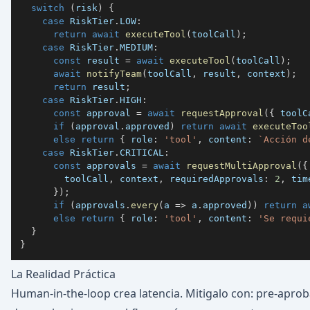
switch
(
risk
)
{
case
 RiskTier
.
LOW
:
return
await
executeTool
(
toolCall
)
;
case
 RiskTier
.
MEDIUM
:
const
 result 
=
await
executeTool
(
toolCall
)
;
await
notifyTeam
(
toolCall
,
 result
,
 context
)
;
return
 result
;
case
 RiskTier
.
HIGH
:
const
 approval 
=
await
requestApproval
(
{
 toolC
if
(
approval
.
approved
)
return
await
executeToo
else
return
{
 role
:
'tool'
,
 content
:
`
Acción d
case
 RiskTier
.
CRITICAL
:
const
 approvals 
=
await
requestMultiApproval
(
{
        toolCall
,
 context
,
 requiredApprovals
:
2
,
 tim
}
)
;
if
(
approvals
.
every
(
a 
=>
 a
.
approved
)
)
return
a
else
return
{
 role
:
'tool'
,
 content
:
'Se requi
}
}
La Realidad Práctica
Human-in-the-loop crea latencia. Mitigalo con: pre-apro