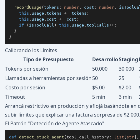
recordUsage
(
tokens
:
number
,
 cost
:
number
,
 isToolCa
this
.
usage
.
tokens 
+=
 tokens
;
this
.
usage
.
cost 
+=
 cost
;
if
(
isToolCall
)
this
.
usage
.
toolCalls
++
;
}
}
Calibrando los Límites
Tipo de Presupuesto
Desarrollo
Staging
Tokens por sesión
50,000
30,000
Llamadas a herramientas por sesión
50
25
Costo por sesión
$5.00
$2.00
Timeout
5 min
3 min
Arrancá restrictivo en producción y aflojá basándote en 
subir límites que explicar una factura sorpresa de $2,000
El Patrón "Detección de Agente Atascado"
def
detect_stuck_agent
(
tool_call_history
:
list
[
str
]
,