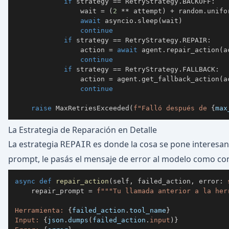
if
 strategy 
==
 RetryStrategy
.
BACKOFF
:
                wait 
=
(
2
**
 attempt
)
+
 random
.
unifo
await
 asyncio
.
sleep
(
wait
)
continue
if
 strategy 
==
 RetryStrategy
.
REPAIR
:
                action 
=
await
 agent
.
repair_action
(
a
continue
if
 strategy 
==
 RetryStrategy
.
FALLBACK
:
                action 
=
 agent
.
get_fallback_action
(
a
continue
raise
 MaxRetriesExceeded
(
f"Falló después de 
{
max
La Estrategia de Reparación en Detalle
La estrategia
es donde la cosa se pone interesan
REPAIR
prompt, le pasás el mensaje de error al modelo como con
async
def
repair_action
(
self
,
 failed_action
,
 error
:
    repair_prompt 
=
Herramienta: 
{
failed_action
.
tool_name
}
Input: 
{
json
.
dumps
(
failed_action
.
input
)
}