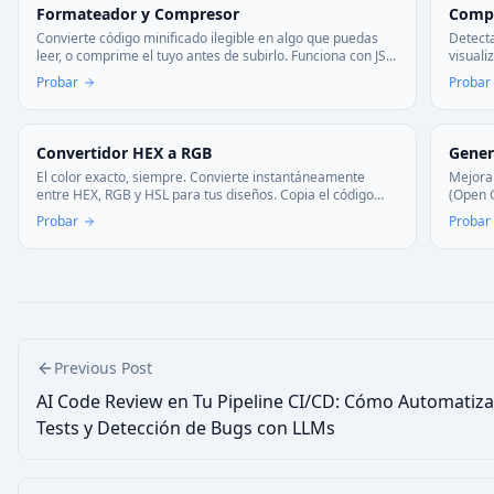
Formateador y Compresor
Compa
Convierte código minificado ilegible en algo que puedas
Detecta
leer, o comprime el tuyo antes de subirlo. Funciona con JS,
visuali
CSS y HTML—todo en tu navegador, sin subir nada.
revisio
Probar
Probar
Convertidor HEX a RGB
Gener
El color exacto, siempre. Convierte instantáneamente
Mejora 
entre HEX, RGB y HSL para tus diseños. Copia el código
(Open G
perfecto con un solo clic.
búsqued
Probar
Probar
Previous Post
AI Code Review en Tu Pipeline CI/CD: Cómo Automatiza
Tests y Detección de Bugs con LLMs