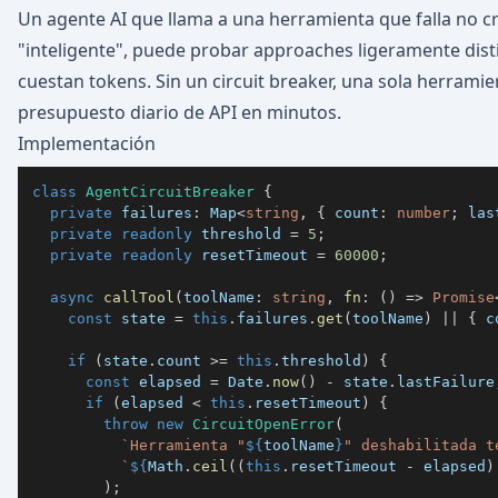
Un agente AI que llama a una herramienta que falla no cr
"inteligente", puede probar approaches ligeramente dist
cuestan tokens. Sin un circuit breaker, una sola herram
presupuesto diario de API en minutos.
Implementación
class
AgentCircuitBreaker
{
private
 failures
:
 Map
<
string
,
{
 count
:
number
;
 las
private
readonly
 threshold 
=
5
;
private
readonly
 resetTimeout 
=
60000
;
async
callTool
(
toolName
:
string
,
fn
:
(
)
=>
Promise
const
 state 
=
this
.
failures
.
get
(
toolName
)
||
{
 c
if
(
state
.
count 
>=
this
.
threshold
)
{
const
 elapsed 
=
 Date
.
now
(
)
-
 state
.
lastFailure
if
(
elapsed 
<
this
.
resetTimeout
)
{
throw
new
CircuitOpenError
(
`
Herramienta "
${
toolName
}
" deshabilitada t
`
${
Math
.
ceil
(
(
this
.
resetTimeout 
-
 elapsed
)
)
;