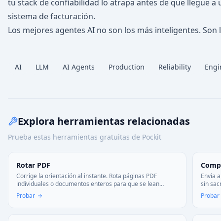
tu stack de confiabilidad lo atrapa antes de que llegue a
sistema de facturación.
Los mejores agentes AI no son los más inteligentes. Son l
AI
LLM
AI Agents
Production
Reliability
Engi
Explora herramientas relacionadas
Prueba estas herramientas gratuitas de Pockit
Rotar PDF
Compr
Corrige la orientación al instante. Rota páginas PDF
Envía a
individuales o documentos enteros para que se lean
sin sac
correctamente. Guardado rápido y sin marcas de agua.
correo 
Probar
Probar