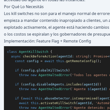
Por Qué Lo Necesitás
Los kill switches no son para el manejo normal de errore
empieza a mandar contenido inapropiado a clientes, un 
explotado activamente, el agente está haciendo cambios
o los costos se espiralan y los gobernadores de presupue
Implementación: Feature Flag + Remote Config
class
AgentKillSwitch
{
async
checkBeforeAction
(
agentId
:
string
)
:
Promise
<
const
 config 
=
await
this
.
getRemoteConfig
(
)
;
if
(
config
.
globalKillSwitch
)
throw
new
AgentHaltedError
(
'Todos los agentes 
if
(
config
.
disabledAgents
.
includes
(
agentId
)
)
throw
new
AgentHaltedError
(
`
Agente 
${
agentId
}
 
if
(
await
this
.
abuseDetector
.
isCompromised
(
agent
await
this
.
activateKillSwitch
(
agentId
,
'Automá
throw
new
AgentHaltedError
(
'Agente detenido: p