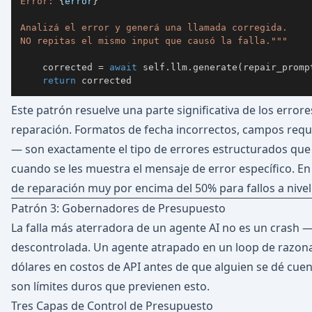
Error: 
{
error
}
NO repitas el mismo input que causó la falla."""
    corrected 
=
await
 self
.
llm
.
generate
(
repair_promp
return
 corrected
Este patrón resuelve una parte significativa de los errore
reparación. Formatos de fecha incorrectos, campos reque
— son exactamente el tipo de errores estructurados que
cuando se les muestra el mensaje de error específico. En 
de reparación muy por encima del 50% para fallos a nive
Patrón 3: Gobernadores de Presupuesto
La falla más aterradora de un agente AI no es un crash —
descontrolada. Un agente atrapado en un loop de razo
dólares en costos de API antes de que alguien se dé cu
son límites duros que previenen esto.
Tres Capas de Control de Presupuesto