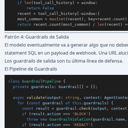
if
len
(
tool_call_history
)
<
 window
:
return
False
    recent 
=
 tool_call_history
[
-
window
:
]
    most_common 
=
max
(
set
(
recent
)
,
 key
=
recent
.
count
)
return
 recent
.
count
(
most_common
)
/
len
(
recent
)
>
Patrón 4: Guardrails de Salida
El modelo eventualmente va a generar algo que no debería
statement SQL en un payload de webhook. Una URL alucina
Los guardrails de salida son tu última línea de defensa.
El Pipeline de Guardrails
class
GuardrailPipeline
{
private
 guardrails
:
 Guardrail
[
]
=
[
]
;
async
validate
(
output
:
string
,
 context
:
 AgentConte
for
(
const
 guardrail 
of
this
.
guardrails
)
{
const
 result 
=
 guardrail
.
check
(
output
,
 context
if
(
result
.
action 
===
'BLOCK'
)
throw
new
GuardrailViolation
(
guardrail
.
name
,
if
(
result
.
action 
===
'REDACT'
)