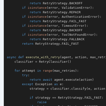
return
 RetryStrategy
.
if
isinstance
(
error
,
 ValidationError
)
:
return
 RetryStrategy
.
if
isinstance
(
error
,
 AuthenticationError
)
:
return
 RetryStrategy
.
if
isinstance
(
error
,
 TimeoutError
)
:
return
 RetryStrategy
.
if
isinstance
(
error
,
 ToolNotFoundError
)
:
return
 RetryStrategy
.
return
 RetryStrategy
.
async
def
execute_with_retry
(
agent
,
 action
,
 max_retr
    classifier 
=
 RetryClassifier
(
)
for
 attempt 
in
range
(
max_retries
)
:
try
:
return
await
 agent
.
execute
(
action
)
except
 Exception 
as
 e
:
            strategy 
=
 classifier
.
classify
(
e
,
 action
if
 strategy 
==
 RetryStrategy
.
FAIL_FAST
:
raise