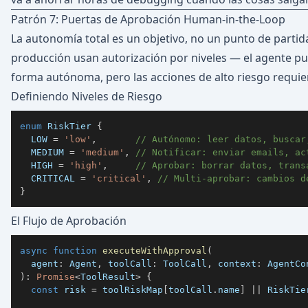
Patrón 7: Puertas de Aprobación Human-in-the-Loop
La autonomía total es un objetivo, no un punto de partid
producción usan autorización por niveles — el agente pu
forma autónoma, pero las acciones de alto riesgo requ
Definiendo Niveles de Riesgo
enum
 RiskTier 
{
LOW
=
'low'
,
// Autónomo: leer datos, buscar
MEDIUM
=
'medium'
,
// Notificar: enviar emails, ac
HIGH
=
'high'
,
// Aprobar: borrar datos, trans
CRITICAL
=
'critical'
,
// Multi-aprobar: cambios d
}
El Flujo de Aprobación
async
function
executeWithApproval
(
  agent
:
 Agent
,
 toolCall
:
 ToolCall
,
 context
:
)
:
Promise
<
ToolResult
>
{
const
 risk 
=
 toolRiskMap
[
toolCall
.
name
]
||
 RiskTie