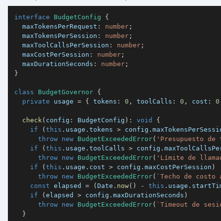
interface
BudgetConfig
{
  maxTokensPerRequest
:
number
;
  maxTokensPerSession
:
number
;
  maxToolCallsPerSession
:
number
;
  maxCostPerSession
:
number
;
  maxDurationSeconds
:
number
;
}
class
BudgetGovernor
{
private
 usage 
=
{
 tokens
:
0
,
 toolCalls
:
0
,
 cost
:
0
check
(
config
:
 BudgetConfig
)
:
void
{
if
(
this
.
usage
.
tokens 
>
 config
.
maxTokensPerSessi
throw
new
BudgetExceededError
(
'Presupuesto de 
if
(
this
.
usage
.
toolCalls 
>
 config
.
maxToolCallsPe
throw
new
BudgetExceededError
(
'Límite de llama
if
(
this
.
usage
.
cost 
>
 config
.
maxCostPerSession
)
throw
new
BudgetExceededError
(
`
Techo de costo 
const
 elapsed 
=
(
Date
.
now
(
)
-
this
.
usage
.
startTi
if
(
elapsed 
>
 config
.
maxDurationSeconds
)
throw
new
BudgetExceededError
(
`
Timeout de sesi
}