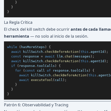
}
}
}
La Regla Crítica
El check del kill switch debe ocurrir
antes de cada llama
herramienta
— no solo al inicio de la sesión.
while
(
hasMoreSteps
)
{
await
 killSwitch
.
checkBeforeAction
(
this
.
agentId
)
;
const
 response 
=
await
 llm
.
chat
(
messages
)
;
await
 killSwitch
.
checkBeforeAction
(
this
.
agentId
)
;
if
(
response
.
toolCalls
)
{
for
(
const
 call 
of
 response
.
toolCalls
)
{
await
 killSwitch
.
checkBeforeAction
(
this
.
agentI
await
executeTool
(
call
)
;
}
}
}
Patrón 6: Observabilidad y Tracing