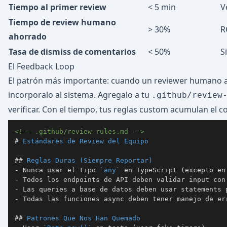
Tiempo al primer review
< 5 min
V
Tiempo de review humano
> 30%
R
ahorrado
Tasa de dismiss de comentarios
< 50%
S
El Feedback Loop
El patrón más importante: cuando un reviewer humano at
incorporalo al sistema. Agregalo a tu
.github/review
verificar. Con el tiempo, tus reglas custom acumulan el c
<!-- .github/review-rules.md -->
#
 Estándares de Review del Equipo
##
 Reglas Duras (Siempre Reportar)
-
 Nunca usar el tipo 
`any`
-
-
-
##
 Patrones Que Nos Han Quemado