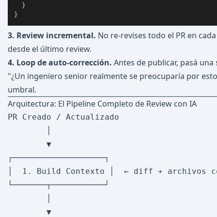
}
}
3. Review incremental.
No re-revises todo el PR en cada
desde el último review.
4. Loop de auto-corrección.
Antes de publicar, pasá una
"¿Un ingeniero senior realmente se preocuparía por esto
umbral.
Arquitectura: El Pipeline Completo de Review con IA
PR Creado / Actualizado

        │

        ▼

┌───────────────────┐

│  1. Build Contexto │  ← diff + archivos c
└───────┬───────────┘

        │

        ▼
