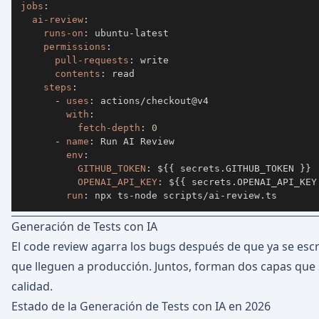
jobs
:
ai-review
:
runs-on
:
 ubuntu
-
permissions
:
pull-requests
:
contents
:
steps
:
-
uses
:
with
:
fetch-depth
:
0
-
name
:
env
:
GITHUB_TOKEN
:
 $
{
{
 secrets.GITHUB_TOKEN 
}
}
OPENAI_API_KEY
:
 $
{
{
 secrets.OPENAI_API_KEY
run
:
 npx ts
-
node scripts/ai
-
review.ts
Generación de Tests con IA
El code review agarra los bugs después de que ya se escr
que lleguen a producción. Juntos, forman dos capas que
calidad.
Estado de la Generación de Tests con IA en 2026