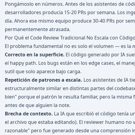
Pongámoslo en números. Antes de los asistentes de códig
desarrolladores producía 15-20 PRs por semana. Los inge
día. Ahora ese mismo equipo produce 30-40 PRs por seman
permanentemente atrasada.
Por Qué el Code Review Tradicional No Escala con Códig
El problema fundamental no es solo el volumen — es la
n
Correcto en la superficie.
El código generado por IA suel
el happy path. Los bugs están en los edge cases, el manej
sutil que solo aparece bajo carga.
Repetición de patrones a escala.
Los asistentes de IA t
estructuralmente similar en distintas partes del codeba
bien" porque el patrón le resulta familiar, pero la misma f
antes de que alguien la note.
Brecha de contexto.
La IA que escribió el código tenía 
el archivo que estaba editando). El reviewer humano no 
razonable" pero fue generado desde una comprensión in