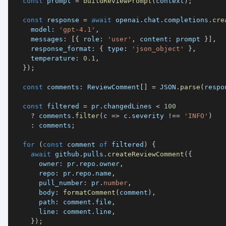
const
 prompt 
=
buildReviewPrompt
(
context
)
;
const
 response 
=
await
 openai
.
chat
.
completions
.
cre
    model
:
'gpt-4.1'
,
    messages
:
[
{
 role
:
'user'
,
 content
:
 prompt 
}
]
,
    response_format
:
{
 type
:
'json_object'
}
,
    temperature
:
0.1
,
}
)
;
const
 comments
:
 ReviewComment
[
]
=
JSON
.
parse
(
respo
const
 filtered 
=
 pr
.
changedLines 
<
100
?
 comments
.
filter
(
c 
=>
 c
.
severity 
!==
'INFO'
)
:
 comments
;
for
(
const
 comment 
of
 filtered
)
{
await
 github
.
pulls
.
createReviewComment
(
{
      owner
:
 pr
.
repo
.
owner
,
      repo
:
 pr
.
repo
.
name
,
      pull_number
:
 pr
.
number
,
      body
:
formatComment
(
comment
)
,
      path
:
 comment
.
file
,
      line
:
 comment
.
line
,
}
)
;