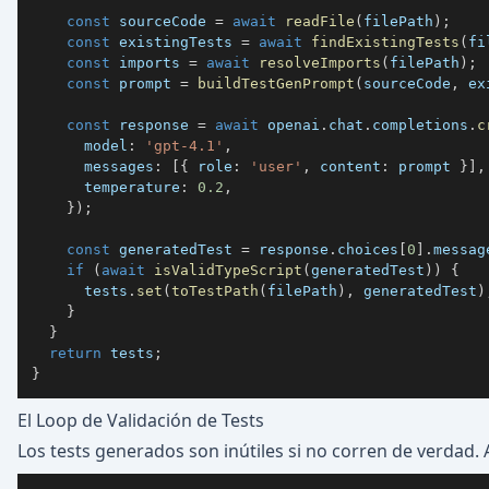
const
 sourceCode 
=
await
readFile
(
filePath
)
;
const
 existingTests 
=
await
findExistingTests
(
fi
const
 imports 
=
await
resolveImports
(
filePath
)
;
const
 prompt 
=
buildTestGenPrompt
(
sourceCode
,
 ex
const
 response 
=
await
 openai
.
chat
.
completions
.
c
      model
:
'gpt-4.1'
,
      messages
:
[
{
 role
:
'user'
,
 content
:
 prompt 
}
]
,
      temperature
:
0.2
,
}
)
;
const
 generatedTest 
=
 response
.
choices
[
0
]
.
messag
if
(
await
isValidTypeScript
(
generatedTest
)
)
{
      tests
.
set
(
toTestPath
(
filePath
)
,
 generatedTest
)
}
}
return
 tests
;
}
El Loop de Validación de Tests
Los tests generados son inútiles si no corren de verdad.