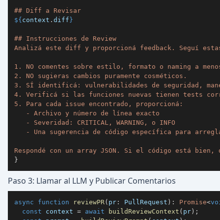
${
context
.
diff
}
Respondé con un array JSON. Si el código está bien, 
}
Paso 3: Llamar al LLM y Publicar Comentarios
async
function
reviewPR
(
pr
:
 PullRequest
)
:
Promise
<
vo
const
 context 
=
await
buildReviewContext
(
pr
)
;