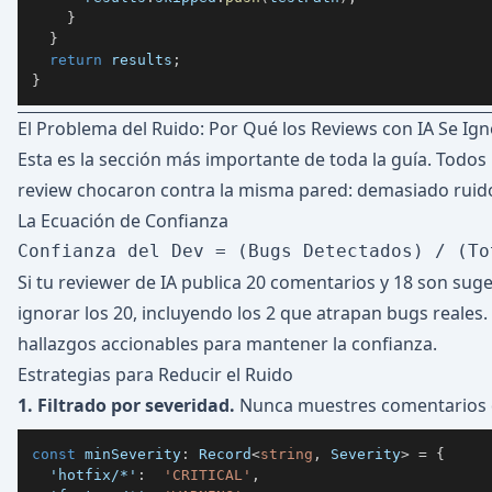
}
}
return
 results
;
}
El Problema del Ruido: Por Qué los Reviews con IA Se Ig
Esta es la sección más importante de toda la guía. Todo
review chocaron contra la misma pared: demasiado ruido
La Ecuación de Confianza
Si tu reviewer de IA publica 20 comentarios y 18 son sugere
ignorar los 20, incluyendo los 2 que atrapan bugs reales
hallazgos accionables para mantener la confianza.
Estrategias para Reducir el Ruido
1. Filtrado por severidad.
Nunca muestres comentarios 
const
 minSeverity
:
 Record
<
string
,
 Severity
>
=
{
'hotfix/*'
:
'CRITICAL'
,