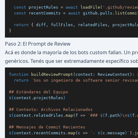
const
 projectRules 
=
await
loadFile
(
'.github/revie
const
 recentCommits 
=
await
 github
.
pulls
.
listCommi
return
{
 diff
,
 fullFiles
,
 relatedFiles
,
 projectRul
}
Paso 2: El Prompt de Review
Acá es donde la mayoría de los bots custom fallan. Un 
genéricos. Tenés que ser extremadamente específico sob
function
buildReviewPrompt
(
context
:
 ReviewContext
)
:
return
`
${
context
.
projectRules
}
${
context
.
relatedFiles
.
map
(
f 
=>
`
### 
${
f
.
path
}
\n
${
f
.
${
context
.
recentCommits
.
map
(
c 
=>
`
- 
${
c
.
message
}
`
)
.
j