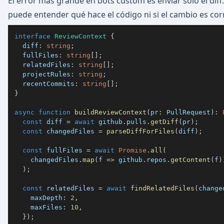
El error más grande en bots custom es enviar solo el diff.
puede entender qué hace el código ni si el cambio es cor
interface
ReviewContext
{
  diff
:
string
;
  fullFiles
:
string
[
]
;
  relatedFiles
:
string
[
]
;
  projectRules
:
string
;
  recentCommits
:
string
[
]
;
}
async
function
buildReviewContext
(
pr
:
 PullRequest
)
:
const
 diff 
=
await
 github
.
pulls
.
getDiff
(
pr
)
;
const
 changedFiles 
=
parseDiffForFiles
(
diff
)
;
const
 fullFiles 
=
await
Promise
.
all
(
    changedFiles
.
map
(
f 
=>
 github
.
repos
.
getContent
(
f
)
)
;
const
 relatedFiles 
=
await
findRelatedFiles
(
change
    maxDepth
:
2
,
    maxFiles
:
10
,
}
)
;