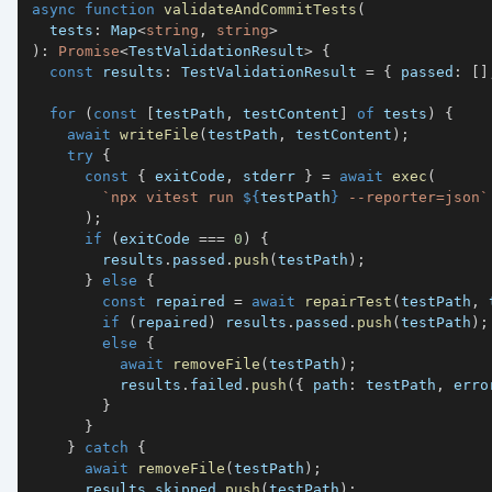
async
function
validateAndCommitTests
(
  tests
:
 Map
<
string
,
string
>
)
:
Promise
<
TestValidationResult
>
{
const
 results
:
 TestValidationResult 
=
{
 passed
:
[
]
for
(
const
[
testPath
,
 testContent
]
of
 tests
)
{
await
writeFile
(
testPath
,
 testContent
)
;
try
{
const
{
 exitCode
,
 stderr 
}
=
await
exec
(
`
npx vitest run 
${
testPath
}
 --reporter=json
`
)
;
if
(
exitCode 
===
0
)
{
        results
.
passed
.
push
(
testPath
)
;
}
else
{
const
 repaired 
=
await
repairTest
(
testPath
,
 
if
(
repaired
)
 results
.
passed
.
push
(
testPath
)
;
else
{
await
removeFile
(
testPath
)
;
          results
.
failed
.
push
(
{
 path
:
 testPath
,
 erro
}
}
}
catch
{
await
removeFile
(
testPath
)
;
      results
.
skipped
.
push
(
testPath
)
;