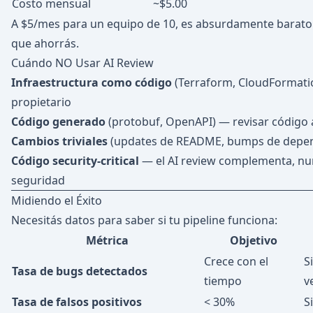
Costo mensual
~$5.00
A $5/mes para un equipo de 10, es absurdamente barato
que ahorrás.
Cuándo NO Usar AI Review
Infraestructura como código
(Terraform, CloudFormati
propietario
Código generado
(protobuf, OpenAPI) — revisar código 
Cambios triviales
(updates de README, bumps de depen
Código security-critical
— el AI review complementa, nu
seguridad
Midiendo el Éxito
Necesitás datos para saber si tu pipeline funciona:
Métrica
Objetivo
Crece con el
S
Tasa de bugs detectados
tiempo
v
Tasa de falsos positivos
< 30%
S