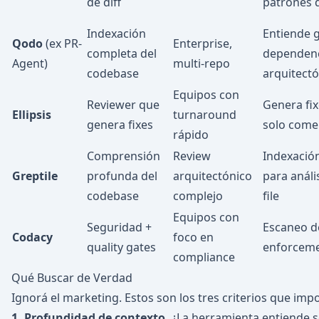
de diff
patrones 
Indexación
Entiende 
Qodo
(ex PR-
Enterprise,
completa del
dependenc
Agent)
multi-repo
codebase
arquitect
Equipos con
Reviewer que
Genera fi
Ellipsis
turnaround
genera fixes
solo come
rápido
Comprensión
Review
Indexació
Greptile
profunda del
arquitectónico
para análi
codebase
complejo
file
Equipos con
Seguridad +
Escaneo d
Codacy
foco en
quality gates
enforcemen
compliance
Qué Buscar de Verdad
Ignorá el marketing. Estos son los tres criterios que imp
1. Profundidad de contexto.
¿La herramienta entiende sol