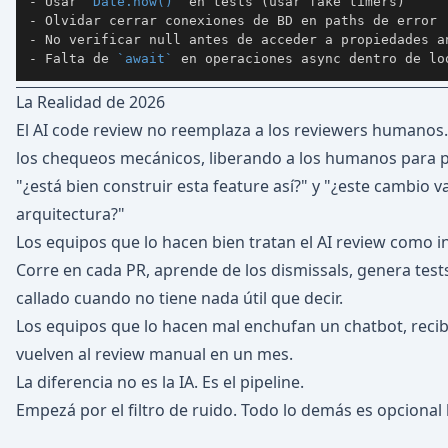
-
 Usar 
`Date.now()`
-
-
-
 Falta de 
`await`
 en operaciones async dentro de lo
La Realidad de 2026
El AI code review no reemplaza a los reviewers humanos.
los chequeos mecánicos, liberando a los humanos para p
"¿está bien construir esta feature así?" y "¿este cambio 
arquitectura?"
Los equipos que lo hacen bien tratan el AI review como i
Corre en cada PR, aprende de los dismissals, genera test
callado cuando no tiene nada útil que decir.
Los equipos que lo hacen mal enchufan un chatbot, recibe
vuelven al review manual en un mes.
La diferencia no es la IA. Es el pipeline.
Empezá por el filtro de ruido. Todo lo demás es opcional