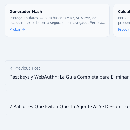
Generador Hash
Calcu
Protege tus datos. Genera hashes (MD5, SHA-256) de
Porcent
cualquier texto de forma segura en tu navegador. Verifica
propor
integridad sin riesgos.
financi
Probar
Probar
Previous Post
Passkeys y WebAuthn: La Guía Completa para Eliminar
7 Patrones Que Evitan Que Tu Agente AI Se Descontro