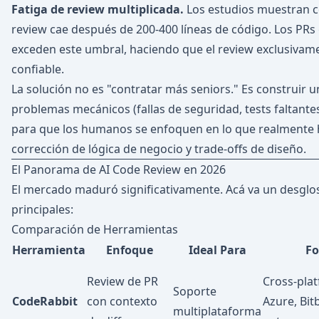
Fatiga de review multiplicada.
Los estudios muestran c
review cae después de 200-400 líneas de código. Los PR
exceden este umbral, haciendo que el review exclusiva
confiable.
La solución no es "contratar más seniors." Es construir 
problemas mecánicos (fallas de seguridad, tests faltantes,
para que los humanos se enfoquen en lo que realmente h
corrección de lógica de negocio y trade-offs de diseño.
El Panorama de AI Code Review en 2026
El mercado maduró significativamente. Acá va un desglo
principales:
Comparación de Herramientas
Herramienta
Enfoque
Ideal Para
Fo
Review de PR
Cross-plat
Soporte
CodeRabbit
con contexto
Azure, Bit
multiplataforma