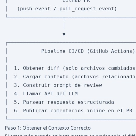
│                  GitHub PR                
│   (push event / pull_request event)       
└──────────────────┬────────────────────────
                   │

                   ▼

┌───────────────────────────────────────────
│           Pipeline CI/CD (GitHub Actions) 
│                                           
│  1. Obtener diff (solo archivos cambiados)
│  2. Cargar contexto (archivos relacionados
│  3. Construir prompt de review            
│  4. Llamar API del LLM                    
│  5. Parsear respuesta estructurada        
│  6. Publicar comentarios inline en el PR  
Paso 1: Obtener el Contexto Correcto