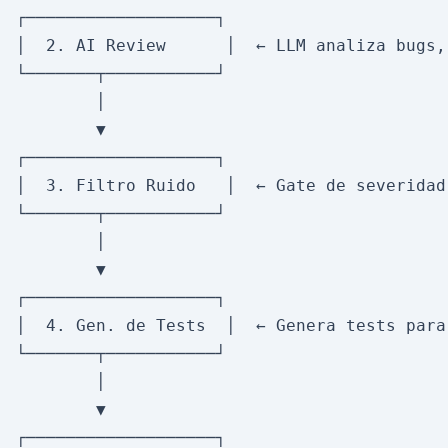
┌───────────────────┐

│  2. AI Review      │  ← LLM analiza bugs,
└───────┬───────────┘

        │

        ▼

┌───────────────────┐

│  3. Filtro Ruido   │  ← Gate de severidad
└───────┬───────────┘

        │

        ▼

┌───────────────────┐

│  4. Gen. de Tests  │  ← Genera tests para
└───────┬───────────┘

        │

        ▼

┌───────────────────┐
