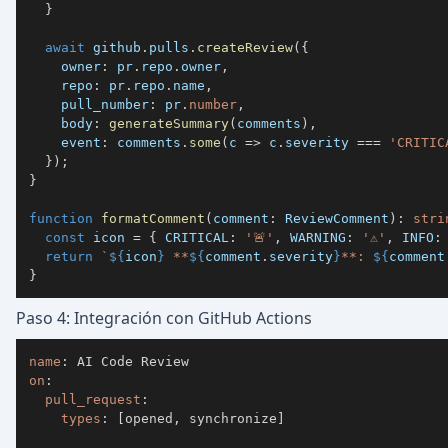
}
await
 github
.
pulls
.
createReview
(
{
    owner
:
 pr
.
repo
.
owner
,
    repo
:
 pr
.
repo
.
name
,
    pull_number
:
 pr
.
number
,
    body
:
generateSummary
(
comments
)
,
    event
:
 comments
.
some
(
c 
=>
 c
.
severity 
===
'CRITIC
}
)
;
}
function
formatComment
(
comment
:
 ReviewComment
)
:
stri
const
 icon 
=
{
CRITICAL
:
'🚨'
,
WARNING
:
'⚠️'
,
INFO
:
return
`
${
icon
}
 **
${
comment
.
severity
}
**: 
${
comment
}
Paso 4: Integración con GitHub Actions
name
:
on
:
pull_request
:
types
:
[
opened
,
 synchronize
]