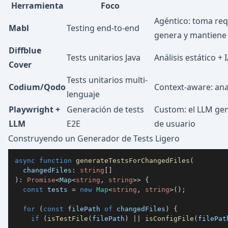
Herramienta
Foco
Agéntico: toma req
Mabl
Testing end-to-end
genera y mantiene 
Diffblue
Tests unitarios Java
Análisis estático +
Cover
Tests unitarios multi-
Codium/Qodo
Context-aware: anal
lenguaje
Playwright +
Generación de tests
Custom: el LLM gen
LLM
E2E
de usuario
Construyendo un Generador de Tests Ligero
async
function
generateTestsForChangedFiles
(
  changedFiles
:
string
[
]
)
:
Promise
<
Map
<
string
,
string
>>
{
const
 tests 
=
new
Map
<
string
,
string
>
(
)
;
for
(
const
 filePath 
of
 changedFiles
)
{
if
(
isTestFile
(
filePath
)
||
isConfigFile
(
filePat