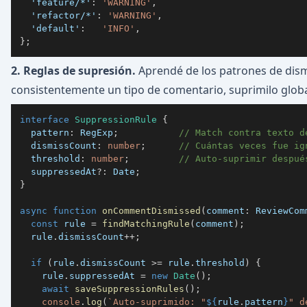
'feature/*'
:
'WARNING'
,
'refactor/*'
:
'WARNING'
,
'default'
:
'INFO'
,
}
;
2. Reglas de supresión.
Aprendé de los patrones de dismi
consistentemente un tipo de comentario, suprimilo glob
interface
SuppressionRule
{
  pattern
:
 RegExp
;
// Match contra texto d
  dismissCount
:
number
;
// Cuántas veces fue ig
  threshold
:
number
;
// Auto-suprimir despué
  suppressedAt
?
:
 Date
;
}
async
function
onCommentDismissed
(
comment
:
 ReviewCom
const
 rule 
=
findMatchingRule
(
comment
)
;
  rule
.
dismissCount
++
;
if
(
rule
.
dismissCount 
>=
 rule
.
threshold
)
{
    rule
.
suppressedAt 
=
new
Date
(
)
;
await
saveSuppressionRules
(
)
;
console
.
log
(
`
Auto-suprimido: "
${
rule
.
pattern
}
" d