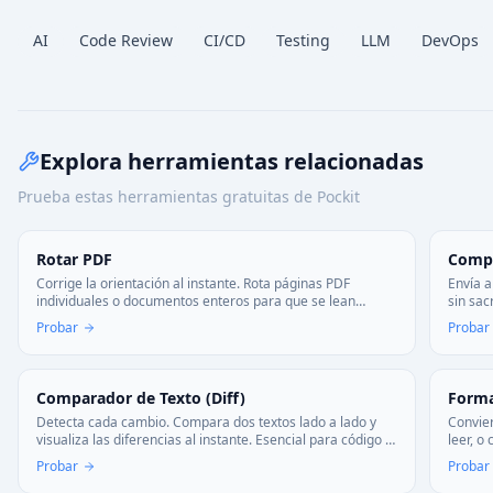
AI
Code Review
CI/CD
Testing
LLM
DevOps
Explora herramientas relacionadas
Prueba estas herramientas gratuitas de Pockit
Rotar PDF
Compr
Corrige la orientación al instante. Rota páginas PDF
Envía a
individuales o documentos enteros para que se lean
sin sac
correctamente. Guardado rápido y sin marcas de agua.
correo 
Probar
Probar
Comparador de Texto (Diff)
Forma
Detecta cada cambio. Compara dos textos lado a lado y
Convier
visualiza las diferencias al instante. Esencial para código y
leer, o
revisiones.
CSS y 
Probar
Probar