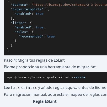
{
"$schema"
:
"https://biomejs.dev/schemas/2.3.0/sche
"organizeImports"
:
{
"enabled"
:
true
}
,
"linter"
:
{
"enabled"
:
true
,
"rules"
:
{
"recommended"
:
true
}
}
}
Paso 4: Migra tus reglas de ESLint
Biome proporciona una herramienta de migración:
npx @biomejs/biome migrate eslint 
--write
Lee tu
y añade reglas equivalentes de Biome
.eslintrc
Para migración manual, aquí está el mapeo de reglas co
Regla ESLint