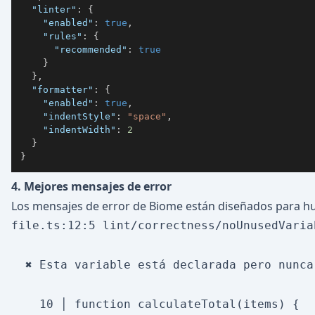
"linter"
:
{
"enabled"
:
true
,
"rules"
:
{
"recommended"
:
true
}
}
,
"formatter"
:
{
"enabled"
:
true
,
"indentStyle"
:
"space"
,
"indentWidth"
:
2
}
}
4. Mejores mensajes de error
Los mensajes de error de Biome están diseñados para 
file.ts:12:5 lint/correctness/noUnusedVaria
  ✖ Esta variable está declarada pero nunca 
    10 │ function calculateTotal(items) {
