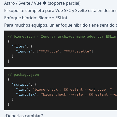
Astro / Svelte / Vue 🔶 (soporte parcial)
El soporte completo para Vue SFC y Svelte está en desarro
Enfoque híbrido: Biome + ESLint
Para muchos equipos, un enfoque híbrido tiene sentido 
// biome.json - Ignorar archivos manejados por ESLin
{
"files"
:
{
"ignore"
:
[
"**/*.vue"
,
"**/*.svelte"
]
}
}
// package.json
{
"scripts"
:
{
"lint"
:
"biome check . && eslint --ext .vue ."
,
"lint:fix"
:
"biome check --write . && eslint --e
}
}
¿Deberías cambiar?