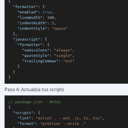
{
"formatter"
:
{
"enabled"
:
true
,
"lineWidth"
:
100
,
"indentWidth"
:
2
,
"indentStyle"
:
"space"
}
,
"javascript"
:
{
"formatter"
:
{
"semicolons"
:
"always"
,
"quoteStyle"
:
"single"
,
"trailingCommas"
:
"es5"
}
}
}
Paso 6: Actualiza tus scripts
// package.json - Antes
{
"scripts"
:
{
"lint"
:
"eslint . --ext .js,.ts,.tsx"
,
"format"
:
"prettier --write ."