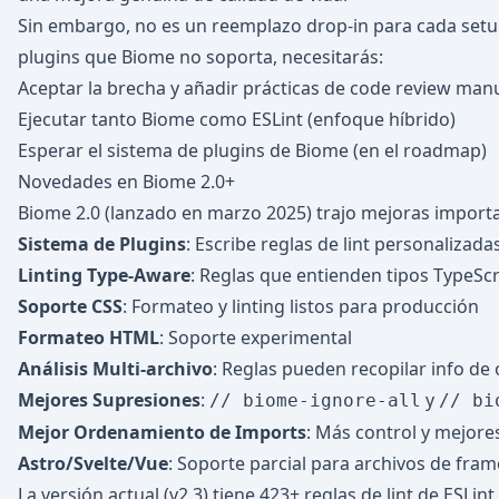
Sin embargo, no es un reemplazo drop-in para cada setu
plugins que Biome no soporta, necesitarás:
Aceptar la brecha y añadir prácticas de code review man
Ejecutar tanto Biome como ESLint (enfoque híbrido)
Esperar el sistema de plugins de Biome (en el roadmap)
Novedades en Biome 2.0+
Biome 2.0 (lanzado en marzo 2025) trajo mejoras import
Sistema de Plugins
: Escribe reglas de lint personalizad
Linting Type-Aware
: Reglas que entienden tipos TypeScr
Soporte CSS
: Formateo y linting listos para producción
Formateo HTML
: Soporte experimental
Análisis Multi-archivo
: Reglas pueden recopilar info de 
Mejores Supresiones
:
y
// biome-ignore-all
// bi
Mejor Ordenamiento de Imports
: Más control y mejore
Astro/Svelte/Vue
: Soporte parcial para archivos de fra
La versión actual (v2.3) tiene 423+ reglas de lint de ESLint