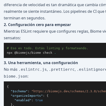
diferencia de velocidad es tan dramática que cambia cóm
realmente se siente instantáneo. Los pipelines de CI que
terminan en segundos.
2. Configuración cero para empezar
Mientras ESLint requiere que configures reglas, Biome 
sensatos:
# Eso es todo. Estás linting y formateando.
npx @biomejs/biome check 
.
3. Una herramienta, una configuración
No más
,
,
.eslintrc.js
.prettierrc
.eslintignor
:
biome.json
{
"$schema"
:
"https://biomejs.dev/schemas/2.3.0/sche
"organizeImports"
:
{
"enabled"
:
true
}
,