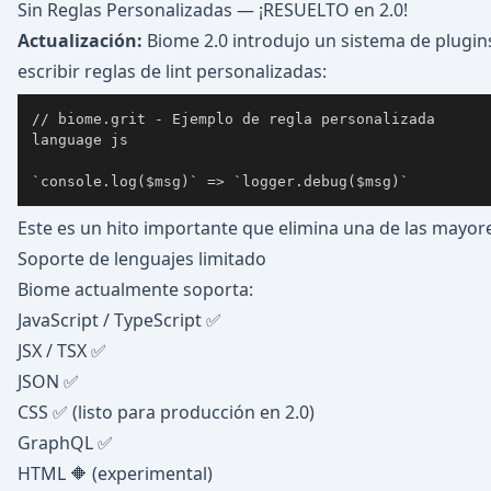
Sin Reglas Personalizadas — ¡RESUELTO en 2.0!
Actualización:
Biome 2.0 introdujo un sistema de plugi
escribir reglas de lint personalizadas:
language js

`console.log($msg)` => `logger.debug($msg)`
Este es un hito importante que elimina una de las mayor
Soporte de lenguajes limitado
Biome actualmente soporta:
JavaScript / TypeScript ✅
JSX / TSX ✅
JSON ✅
CSS ✅ (listo para producción en 2.0)
GraphQL ✅
HTML 🔶 (experimental)