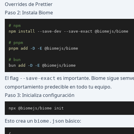
Overrides de Prettier
Paso 2: Instala Biome
# npm
npm
install
# pnpm
pnpm
add
-D
-E
# bun
bun 
add
-D
-E
 @biomejs/biome
El flag
es importante. Biome sigue semve
--save-exact
comportamiento predecible en todo tu equipo.
Paso 3: Inicializa configuración
npx @biomejs/biome init
Esto crea un
básico:
biome.json