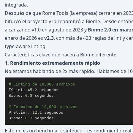
integrada.
Después de que Rome Tools (la empresa) cerrara en 202
bifurcó el proyecto y lo renombró a Biome. Desde entonce
alcanzando v1.0 en agosto de 2023 y
Biome 2.0 en marz
enero de 2026 es
v2.3
, con más de 423 reglas de lint y c
type-aware linting.
Características clave que hacen a Biome diferente
1. Rendimiento extremadamente rápido
No estamos hablando de 2x más rápido. Hablamos de 10
# Linting de 10,000 archivos
ESLint: 
45.2
Biome: 
0.8
# Formateo de 10,000 archivos
Prettier: 
12.1
Biome: 
0.3
 segundos
Esto no es un benchmark sintético—es rendimiento real