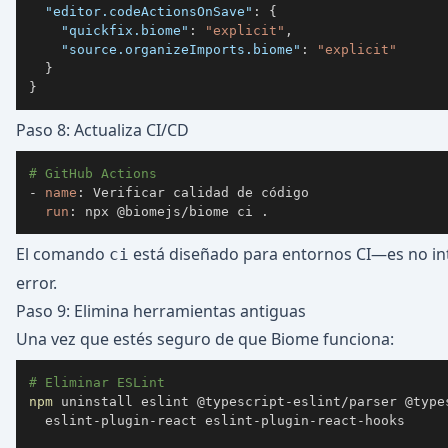
"editor.codeActionsOnSave"
:
{
"quickfix.biome"
:
"explicit"
,
"source.organizeImports.biome"
:
"explicit"
}
}
Paso 8: Actualiza CI/CD
# GitHub Actions
-
name
:
run
:
 npx @biomejs/biome ci .
El comando
está diseñado para entornos CI—es no inte
ci
error.
Paso 9: Elimina herramientas antiguas
Una vez que estés seguro de que Biome funciona:
# Eliminar ESLint
npm
 uninstall eslint @typescript-eslint/parser @type
  eslint-plugin-react eslint-plugin-react-hooks
