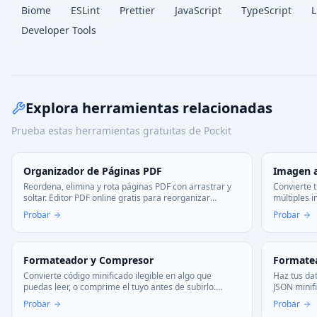
Biome
ESLint
Prettier
JavaScript
TypeScript
L
Developer Tools
Explora herramientas relacionadas
Prueba estas herramientas gratuitas de Pockit
Organizador de Páginas PDF
Imagen 
Reordena, elimina y rota páginas PDF con arrastrar y
Convierte 
soltar. Editor PDF online gratis para reorganizar
múltiples 
documentos al instante. Sin instalación, 100% seguro
todo el pr
Probar
Probar
en tu navegador.
Formateador y Compresor
Formate
Convierte código minificado ilegible en algo que
Haz tus dat
puedas leer, o comprime el tuyo antes de subirlo.
JSON minif
Funciona con JS, CSS y HTML—todo en tu navegador,
sintaxis a
Probar
Probar
sin subir nada.