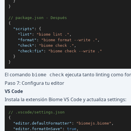
}
}
// package.json - Después
{
"scripts"
:
{
"lint"
:
"biome lint ."
,
"format"
:
"biome format --write ."
,
"check"
:
"biome check ."
,
"check:fix"
:
"biome check --write ."
}
}
El comando
ejecuta tanto linting como fo
biome check
Paso 7: Configura tu editor
VS Code
Instala la
extensión Biome VS Code
y actualiza settings:
// .vscode/settings.json
{
"editor.defaultFormatter"
:
"biomejs.biome"
,
"editor.formatOnSave"
:
true
,