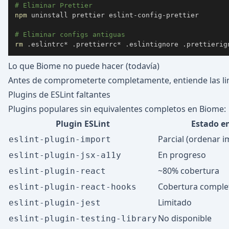
# Eliminar Prettier
npm
# Eliminar configs antiguas
rm
 .eslintrc* .prettierrc* .eslintignore .prettierig
Lo que Biome no puede hacer (todavía)
Antes de comprometerte completamente, entiende las lim
Plugins de ESLint faltantes
Plugins populares sin equivalentes completos en Biome:
Plugin ESLint
Estado e
Parcial (ordenar i
eslint-plugin-import
En progreso
eslint-plugin-jsx-a11y
~80% cobertura
eslint-plugin-react
Cobertura comple
eslint-plugin-react-hooks
Limitado
eslint-plugin-jest
No disponible
eslint-plugin-testing-library