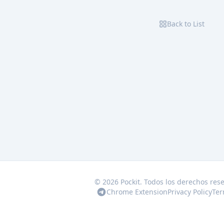
Back to List
© 2026 Pockit. Todos los derechos res
Chrome Extension
Privacy Policy
Ter