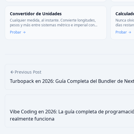
Convertidor de Unidades
Calculad
Cualquier medida, al instante. Convierte longitudes,
Nunca olvid
pesos y más entre sistemas métrico e imperial con
días resta
precisión. Sin errores de cálculo.
Precisión to
Probar
Probar
Previous Post
Turbopack en 2026: Guía Completa del Bundler de Next
Vibe Coding en 2026: La guía completa de programació
realmente funciona