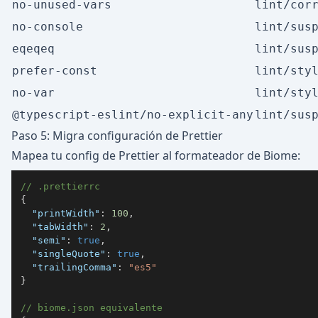
no-unused-vars
lint/cor
no-console
lint/sus
eqeqeq
lint/sus
prefer-const
lint/sty
no-var
lint/sty
@typescript-eslint/no-explicit-any
lint/sus
Paso 5: Migra configuración de Prettier
Mapea tu config de Prettier al formateador de Biome:
// .prettierrc
{
"printWidth"
:
100
,
"tabWidth"
:
2
,
"semi"
:
true
,
"singleQuote"
:
true
,
"trailingComma"
:
"es5"
}
// biome.json equivalente