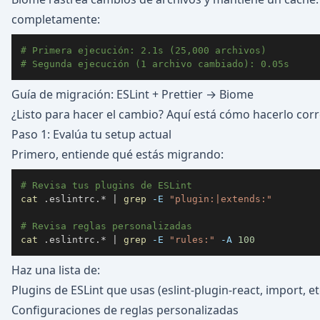
completamente:
# Primera ejecución: 2.1s (25,000 archivos)
# Segunda ejecución (1 archivo cambiado): 0.05s
Guía de migración: ESLint + Prettier → Biome
¿Listo para hacer el cambio? Aquí está cómo hacerlo cor
Paso 1: Evalúa tu setup actual
Primero, entiende qué estás migrando:
# Revisa tus plugins de ESLint
cat
 .eslintrc.* 
|
grep
-E
"plugin:|extends:"
# Revisa reglas personalizadas
cat
 .eslintrc.* 
|
grep
-E
"rules:"
-A
100
Haz una lista de:
Plugins de ESLint que usas (eslint-plugin-react, import, et
Configuraciones de reglas personalizadas