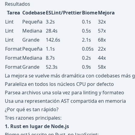
Resultados
Tarea
Codebase
ESLint/Prettier
Biome
Mejora
Lint
Pequeña
3.2s
0.1s
32x
Lint
Mediana
28.4s
0.5s
57x
Lint
Grande
142.6s
2.1s
68x
Format
Pequeña
1.1s
0.05s
22x
Format
Mediana
8.7s
0.2s
44x
Format
Grande
52.3s
0.9s
58x
La mejora se vuelve más dramática con codebases más g
Paraleliza en todos los núcleos CPU por defecto
Parsea archivos una sola vez para linting y formateo
Usa una representación AST compartida en memoria
¿Por qué es tan rápido?
Tres razones principales:
1. Rust en lugar de Node.js
Biome está escrito en Rust, no JavaScript: