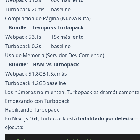
Webpack 5
1.2s
60x más lento
Turbopack
20ms
baseline
Compilación de Página (Nueva Ruta)
Bundler
Tiempo
vs Turbopack
Webpack 5
3.1s
15x más lento
Turbopack
0.2s
baseline
Uso de Memoria (Servidor Dev Corriendo)
Bundler
RAM
vs Turbopack
Webpack 5
1.8GB
1.5x más
Turbopack
1.2GB
baseline
Los números no mienten. Turbopack es dramáticamente m
Empezando con Turbopack
Habilitando Turbopack
En Next.js 16+, Turbopack está
habilitado por defecto
—n
ejecuta: