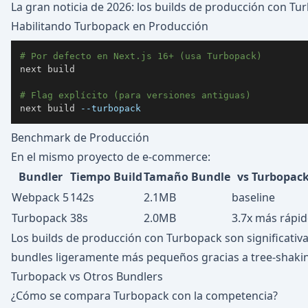
La gran noticia de 2026: los builds de producción con Tu
Habilitando Turbopack en Producción
# Por defecto en Next.js 16+ (usa Turbopack)
next build

# Flag explícito (para versiones antiguas)
next build 
--turbopack
Benchmark de Producción
En el mismo proyecto de e-commerce:
Bundler
Tiempo Build
Tamaño Bundle
vs Turbopac
Webpack 5
142s
2.1MB
baseline
Turbopack
38s
2.0MB
3.7x más rápi
Los builds de producción con Turbopack son significat
bundles ligeramente más pequeños gracias a tree-shaki
Turbopack vs Otros Bundlers
¿Cómo se compara Turbopack con la competencia?