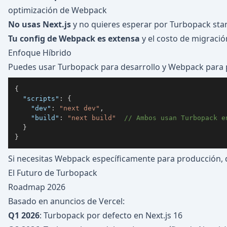
optimización de Webpack
No usas Next.js
y no quieres esperar por Turbopack st
Tu config de Webpack es extensa
y el costo de migració
Enfoque Híbrido
Puedes usar Turbopack para desarrollo y Webpack para 
{
"scripts"
:
{
"dev"
:
"next dev"
,
"build"
:
"next build"
// Ambos usan Turbopack e
}
}
Si necesitas Webpack específicamente para producción, qu
El Futuro de Turbopack
Roadmap 2026
Basado en anuncios de Vercel:
Q1 2026
: Turbopack por defecto en Next.js 16