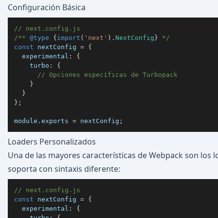
Configuración Básica
// next.config.js
/** 
@type
{
import
(
'next'
)
.
NextConfig
}
 */
const
 nextConfig 
=
{
experimental
:
{
turbo
:
{
// Opciones específicas de Turbopack
}
}
}
;
module
.
exports
=
 nextConfig
;
Loaders Personalizados
Una de las mayores características de Webpack son los l
soporta con sintaxis diferente:
// next.config.js
const
 nextConfig 
=
{
experimental
:
{
turbo
:
{