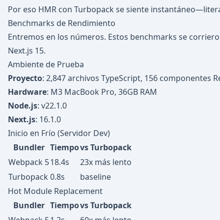
Por eso HMR con Turbopack se siente instantáneo—liter
Benchmarks de Rendimiento
Entremos en los números. Estos benchmarks se corriero
Next.js 15.
Ambiente de Prueba
Proyecto
: 2,847 archivos TypeScript, 156 componentes R
Hardware
: M3 MacBook Pro, 36GB RAM
Node.js
: v22.1.0
Next.js
: 16.1.0
Inicio en Frío (Servidor Dev)
Bundler
Tiempo
vs Turbopack
Webpack 5
18.4s
23x más lento
Turbopack
0.8s
baseline
Hot Module Replacement
Bundler
Tiempo
vs Turbopack