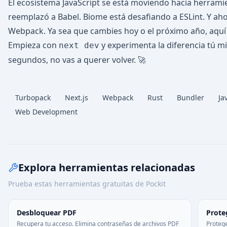
El ecosistema JavaScript se está moviendo hacia herram
reemplazó a Babel. Biome está desafiando a ESLint. Y a
Webpack. Ya sea que cambies hoy o el próximo año, aquí 
Empieza con
y experimenta la diferencia tú m
next dev
segundos, no vas a querer volver. 🚀
Turbopack
Next.js
Webpack
Rust
Bundler
Ja
Web Development
Explora herramientas relacionadas
Prueba estas herramientas gratuitas de Pockit
Desbloquear PDF
Prote
Recupera tu acceso. Elimina contraseñas de archivos PDF
Proteg