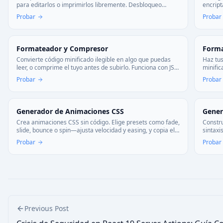
para editarlos o imprimirlos libremente. Desbloqueo
encript
seguro directamente en tu dispositivo.
abrir 
Probar
Probar
disposi
Formateador y Compresor
Forma
Convierte código minificado ilegible en algo que puedas
Haz tus
leer, o comprime el tuyo antes de subirlo. Funciona con JS,
minific
CSS y HTML—todo en tu navegador, sin subir nada.
automá
Probar
Probar
Generador de Animaciones CSS
Gener
Crea animaciones CSS sin código. Elige presets como fade,
Constr
slide, bounce o spin—ajusta velocidad y easing, y copia el
sintaxi
código @keyframes listo para usar.
tamaños
Probar
Probar
limpio.
Previous Post