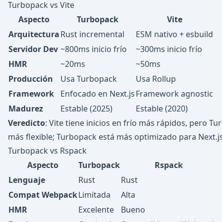
Turbopack vs Vite
Aspecto
Turbopack
Vite
Arquitectura
Rust incremental
ESM nativo + esbuild
Servidor Dev
~800ms inicio frío
~300ms inicio frío
HMR
~20ms
~50ms
Producción
Usa Turbopack
Usa Rollup
Framework
Enfocado en Next.js
Framework agnostic
Madurez
Estable (2025)
Estable (2020)
Veredicto
: Vite tiene inicios en frío más rápidos, pero 
más flexible; Turbopack está más optimizado para Next.js
Turbopack vs Rspack
Aspecto
Turbopack
Rspack
Lenguaje
Rust
Rust
Compat Webpack
Limitada
Alta
HMR
Excelente
Bueno