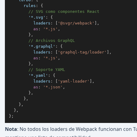
rules
:
{
// SVG como componentes React
'*.svg'
:
{
loaders
:
[
'@svgr/webpack'
]
,
as
:
'*.js'
,
}
,
// Archivos GraphQL
'*.graphql'
:
{
loaders
:
[
'graphql-tag/loader'
]
,
as
:
'*.js'
,
}
,
// Soporte YAML
'*.yaml'
:
{
loaders
:
[
'yaml-loader'
]
,
as
:
'*.json'
,
}
,
}
,
}
,
}
,
}
;
Nota
: No todos los loaders de Webpack funcionan con T