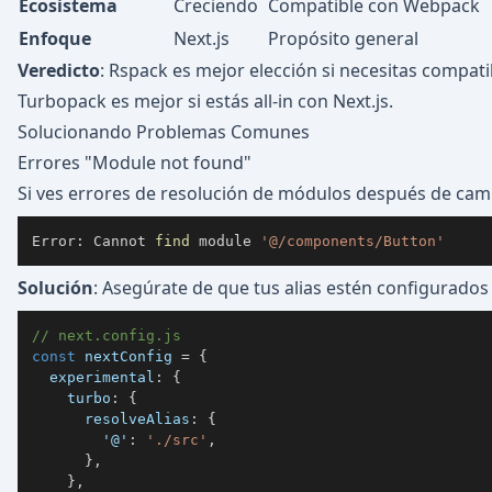
Ecosistema
Creciendo
Compatible con Webpack
Enfoque
Next.js
Propósito general
Veredicto
: Rspack es mejor elección si necesitas compat
Turbopack es mejor si estás all-in con Next.js.
Solucionando Problemas Comunes
Errores "Module not found"
Si ves errores de resolución de módulos después de cam
Error: Cannot 
find
 module 
'@/components/Button'
Solución
: Asegúrate de que tus alias estén configurado
// next.config.js
const
 nextConfig 
=
{
experimental
:
{
turbo
:
{
resolveAlias
:
{
'@'
:
'./src'
,
}
,
}
,