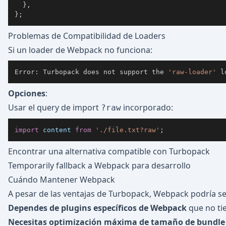
}
,
}
;
Problemas de Compatibilidad de Loaders
Si un loader de Webpack no funciona:
Error: Turbopack does not support the 
'raw-loader'
 l
Opciones
:
Usar el query de import
incorporado:
?raw
import
content
from
'./file.txt?raw'
;
Encontrar una alternativa compatible con Turbopack
Temporarily fallback a Webpack para desarrollo
Cuándo Mantener Webpack
A pesar de las ventajas de Turbopack, Webpack podría seg
Dependes de plugins específicos de Webpack
que no ti
Necesitas optimización máxima de tamaño de bundle