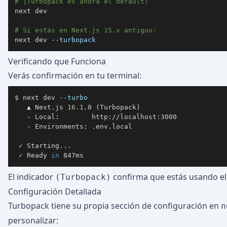
# ¡Turbopack es ahora el default!
next dev

# Si estás en Next.js 15.x antiguo:
next dev 
--turbopack
Verificando que Funciona
Verás confirmación en tu terminal:
$ next dev 
--turbo
   ▲ Next.js 
16.1
.0 
(
Turbopack
)
   - Local:        http://localhost:3000

   - Environments: .env.local

 ✓ Starting
..
 ✓ Ready 
in
 847ms
El indicador
confirma que estás usando el
(Turbopack)
Configuración Detallada
Turbopack tiene su propia sección de configuración en
n
personalizar: