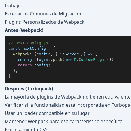
trabajo.
Escenarios Comunes de Migración
Plugins Personalizados de Webpack
Antes (Webpack)
:
// next.config.js
const
 nextConfig 
=
{
webpack
:
(
config
,
{
 isServer 
}
)
=>
{
    config
.
plugins
.
push
(
new
MyCustomPlugin
(
)
)
;
return
 config
;
}
,
}
;
Después (Turbopack)
:
La mayoría de plugins de Webpack no tienen equivalente
Verificar si la funcionalidad está incorporada en Turbopa
Usar un loader compatible en su lugar
Mantener Webpack para esa característica específica
Procesamiento CSS