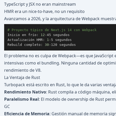
TypeScript y JSX no eran mainstream
HMR era un nice-to-have, no un requisito
Avanzamos a 2026, y la arquitectura de Webpack muestr
# Proyecto típico de Next.js 14 con Webpack
Inicio en frío: 
12
Actualización HMR: 
1
Rebuild completo: 
30
-120 segundos
El problema no es culpa de Webpack—es que JavaScript 
intensivas como el bundling. Ninguna cantidad de optimi
rendimiento de V8.
La Ventaja de Rust
Turbopack está escrito en Rust, lo que le da varias ventaj
Rendimiento Nativo
: Rust compila a código máquina, e
Paralelismo Real
: El modelo de ownership de Rust perm
GC
Eficiencia de Memoria
: Gestión manual de memoria signi