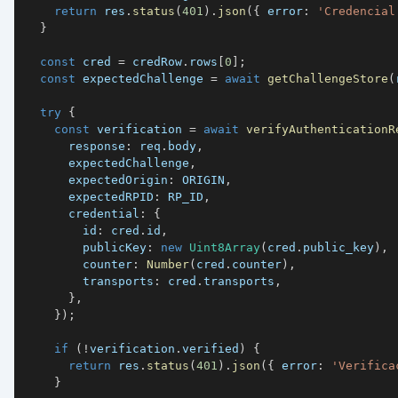
return
 res
.
status
(
401
)
.
json
(
{
 error
:
'Credencial
}
const
 cred 
=
 credRow
.
rows
[
0
]
;
const
 expectedChallenge 
=
await
getChallengeStore
(
try
{
const
 verification 
=
await
verifyAuthenticationR
      response
:
 req
.
body
,
      expectedChallenge
,
      expectedOrigin
:
ORIGIN
,
      expectedRPID
:
RP_ID
,
      credential
:
{
        id
:
 cred
.
id
,
        publicKey
:
new
Uint8Array
(
cred
.
public_key
)
,
        counter
:
Number
(
cred
.
counter
)
,
        transports
:
 cred
.
transports
,
}
,
}
)
;
if
(
!
verification
.
verified
)
{
return
 res
.
status
(
401
)
.
json
(
{
 error
:
'Verifica
}