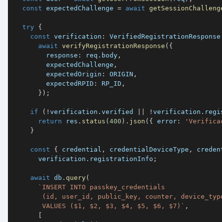
const
 expectedChallenge 
=
await
getSessionChalleng
try
{
const
 verification
:
 VerifiedRegistrationResponse
await
verifyRegistrationResponse
(
{
        response
:
 req
.
body
,
        expectedChallenge
,
        expectedOrigin
:
ORIGIN
,
        expectedRPID
:
RP_ID
,
}
)
;
if
(
!
verification
.
verified 
||
!
verification
.
regi
return
 res
.
status
(
400
)
.
json
(
{
 error
:
'Verifica
}
const
{
 credential
,
 credentialDeviceType
,
 creden
      verification
.
registrationInfo
;
await
 db
.
query
(
`
       VALUES ($1, $2, $3, $4, $5, $6, $7)
`
,
[