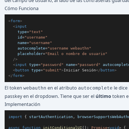
del campo de usuario, al lado de las contraseñas guarda
Cómo Funciona
<
form
>
<
input
type
=
"
text
"
id
=
"
username
"
name
=
"
username
"
autocomplete
=
"
username webauthn
"
placeholder
=
"
Email o nombre de usuario
"
/>
<
input
type
=
"
password
"
name
=
"
password
"
autocomplet
<
button
type
=
"
submit
"
>
Iniciar Sesión
</
button
>
</
form
>
El token
en el atributo
le dice
webauthn
autocomplete
passkey en el dropdown. Tiene que ser el
último
token en
Implementación
import
{
 startAuthentication
,
 browserSupportsWebAuth
async
function
initConditionalUI
(
)
:
Promise
<
void
>
{