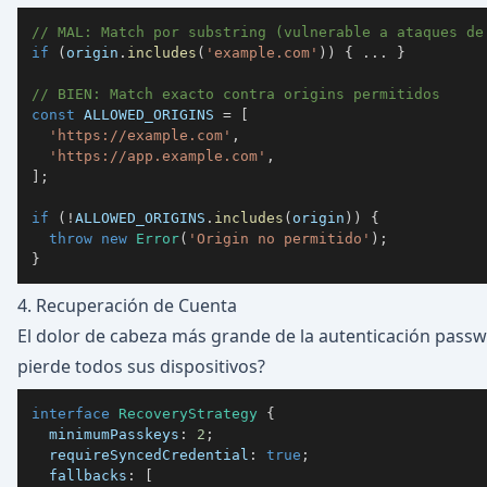
// MAL: Match por substring (vulnerable a ataques de
if
(
origin
.
includes
(
'example.com'
)
)
{
...
}
// BIEN: Match exacto contra origins permitidos
const
ALLOWED_ORIGINS
=
[
'https://example.com'
,
'https://app.example.com'
,
]
;
if
(
!
ALLOWED_ORIGINS
.
includes
(
origin
)
)
{
throw
new
Error
(
'Origin no permitido'
)
;
}
4. Recuperación de Cuenta
El dolor de cabeza más grande de la autenticación pass
pierde todos sus dispositivos?
interface
RecoveryStrategy
{
  minimumPasskeys
:
2
;
  requireSyncedCredential
:
true
;
  fallbacks
:
[