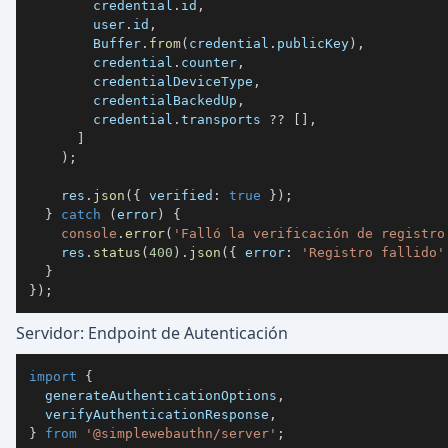
        credential
.
id
,
        user
.
id
,
        Buffer
.
from
(
credential
.
publicKey
)
,
        credential
.
counter
,
        credentialDeviceType
,
        credentialBackedUp
,
        credential
.
transports 
??
[
]
,
]
)
;
    res
.
json
(
{
 verified
:
true
}
)
;
}
catch
(
error
)
{
console
.
error
(
'Falló la verificación de registro
    res
.
status
(
400
)
.
json
(
{
 error
:
'Registro fallido'
}
}
)
;
Servidor: Endpoint de Autenticación
import
{
  generateAuthenticationOptions
,
  verifyAuthenticationResponse
,
}
from
'@simplewebauthn/server'
;