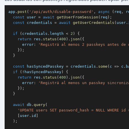
app
.
post
(
'/api/auth/disable-password'
,
async
(
req
,
 r
const
 user 
=
await
getUserFromSession
(
req
)
;
const
 credentials 
=
await
getUserCredentials
(
user
.
if
(
credentials
.
length 
<
2
)
{
return
 res
.
status
(
400
)
.
json
(
{
      error
:
'Registrá al menos 2 passkeys antes de 
}
)
;
}
const
 hasSyncedPasskey 
=
 credentials
.
some
(
c 
=>
 c
.
b
if
(
!
hasSyncedPasskey
)
{
return
 res
.
status
(
400
)
.
json
(
{
      error
:
'Registrá al menos un passkey sincroniz
}
)
;
}
await
 db
.
query
(
'UPDATE users SET password_hash = NULL WHERE id 
[
user
.
id
]
)
;