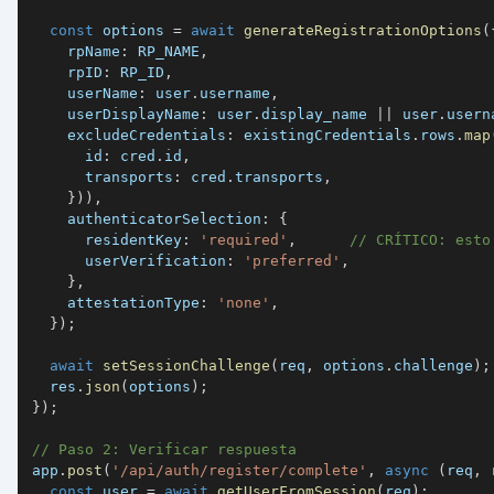
const
 options 
=
await
generateRegistrationOptions
(
    rpName
:
RP_NAME
,
    rpID
:
RP_ID
,
    userName
:
 user
.
username
,
    userDisplayName
:
 user
.
display_name 
||
 user
.
usern
    excludeCredentials
:
 existingCredentials
.
rows
.
map
      id
:
 cred
.
id
,
      transports
:
 cred
.
transports
,
}
)
)
,
    authenticatorSelection
:
{
      residentKey
:
'required'
,
// CRÍTICO: esto
      userVerification
:
'preferred'
,
}
,
    attestationType
:
'none'
,
}
)
;
await
setSessionChallenge
(
req
,
 options
.
challenge
)
;
  res
.
json
(
options
)
;
}
)
;
// Paso 2: Verificar respuesta
app
.
post
(
'/api/auth/register/complete'
,
async
(
req
,
 
const
 user 
=
await
getUserFromSession
(
req
)
;