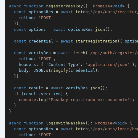
async
function
registerPasskey
(
)
:
Promise
<
void
>
{
const
 optionsRes 
=
await
fetch
(
'/api/auth/register
    method
:
'POST'
}
)
;
const
 options 
=
await
 optionsRes
.
json
(
)
;
const
 credential 
=
await
startRegistration
(
{
 optio
const
 verifyRes 
=
await
fetch
(
'/api/auth/register/
    method
:
'POST'
,
    headers
:
{
'Content-Type'
:
'application/json'
}
,
    body
:
JSON
.
stringify
(
credential
)
,
}
)
;
const
 result 
=
await
 verifyRes
.
json
(
)
;
if
(
result
.
verified
)
{
console
.
log
(
'Passkey registrado exitosamente'
)
;
}
}
async
function
loginWithPasskey
(
)
:
Promise
<
void
>
{
const
 optionsRes 
=
await
fetch
(
'/api/auth/login/be
    method
:
'POST'