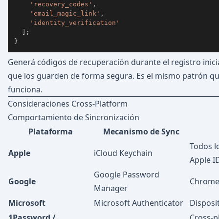
'recovery_codes'
,
'email_magic_link'
,
'identity_verification'
]
;
}
Generá códigos de recuperación durante el registro inicia
que los guarden de forma segura. Es el mismo patrón qu
funciona.
Consideraciones Cross-Platform
Comportamiento de Sincronización
Plataforma
Mecanismo de Sync
Todos l
Apple
iCloud Keychain
Apple I
Google Password
Google
Chrome/
Manager
Microsoft
Microsoft Authenticator
Disposi
1Password /
Cross-p