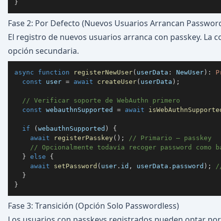
}
Fase 2: Por Defecto (Nuevos Usuarios Arrancan Password
El registro de nuevos usuarios arranca con passkey. La 
opción secundaria.
async
function
registerNewUser
(
userData
:
 NewUser
)
:
P
const
 user 
=
await
createUser
(
userData
)
;
// Verificar soporte de WebAuthn primero
const
 webauthnSupported 
=
await
isWebAuthnSupporte
if
(
webauthnSupported
)
{
await
registerPasskey
(
)
;
// Primario — passkey
// Opcionalmente todavía recoger password como b
}
else
{
await
setPassword
(
user
.
id
,
 userData
.
password
)
;
/
}
}
Fase 3: Transición (Opción Solo Passwordless)
Los usuarios con passkeys registrados pueden optar por 