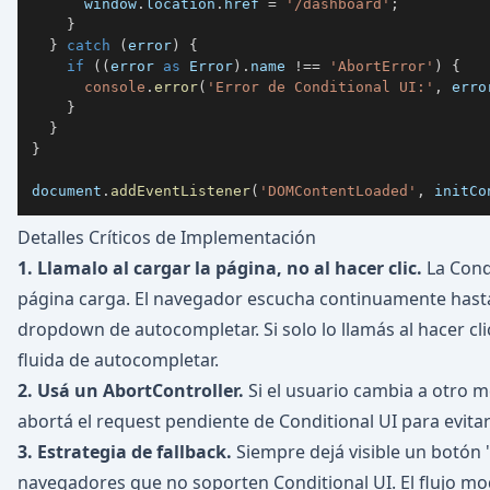
      window
.
location
.
href 
=
'/dashboard'
;
}
}
catch
(
error
)
{
if
(
(
error 
as
 Error
)
.
name 
!==
'AbortError'
)
{
console
.
error
(
'Error de Conditional UI:'
,
 erro
}
}
}
document
.
addEventListener
(
'DOMContentLoaded'
,
 initCo
Detalles Críticos de Implementación
1. Llamalo al cargar la página, no al hacer clic.
La Condi
página carga. El navegador escucha continuamente hasta 
dropdown de autocompletar. Si solo lo llamás al hacer cli
fluida de autocompletar.
2. Usá un AbortController.
Si el usuario cambia a otro mé
abortá el request pendiente de Conditional UI para evita
3. Estrategia de fallback.
Siempre dejá visible un botón 
navegadores que no soporten Conditional UI. El flujo mo