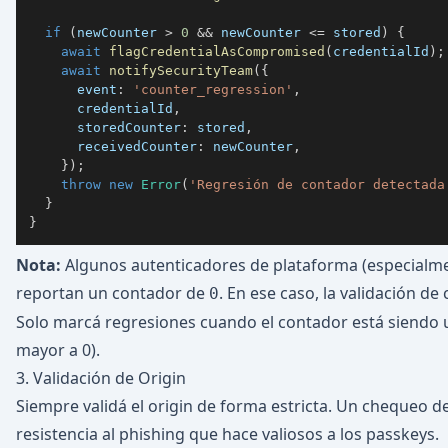
if
(
newCounter 
>
0
&&
 newCounter 
<=
 stored
)
{
await
flagCredentialAsCompromised
(
credentialId
)
;
await
notifySecurityTeam
(
{
      event
:
'counter_regression'
,
      credentialId
,
      storedCounter
:
 stored
,
      receivedCounter
:
 newCounter
,
}
)
;
throw
new
Error
(
'Regresión de contador detectada
}
}
Nota:
Algunos autenticadores de plataforma (especialm
reportan un contador de
. En ese caso, la validación de
0
Solo marcá regresiones cuando el contador está siendo u
mayor a 0).
3. Validación de Origin
Siempre validá el origin de forma estricta. Un chequeo d
resistencia al phishing que hace valiosos a los passkeys.