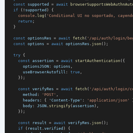
const
 supported 
=
await
browserSupportsWebAuthnAut
if
(
!
supported
)
{
console
.
log
(
'Conditional UI no soportado, cayend
return
;
}
const
 optionsRes 
=
await
fetch
(
'/api/auth/login/be
const
 options 
=
await
 optionsRes
.
json
(
)
;
try
{
const
 assertion 
=
await
startAuthentication
(
{
      optionsJSON
:
 options
,
      useBrowserAutofill
:
true
,
}
)
;
const
 verifyRes 
=
await
fetch
(
'/api/auth/login/c
      method
:
'POST'
,
      headers
:
{
'Content-Type'
:
'application/json'
      body
:
JSON
.
stringify
(
assertion
)
,
}
)
;
const
 result 
=
await
 verifyRes
.
json
(
)
;
if
(
result
.
verified
)
{