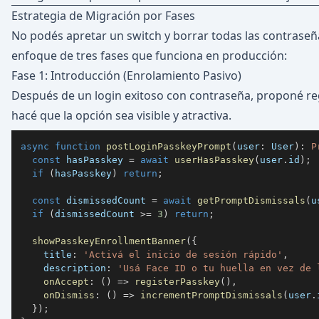
Estrategia de Migración por Fases
No podés apretar un switch y borrar todas las contraseñas
enfoque de tres fases que funciona en producción:
Fase 1: Introducción (Enrolamiento Pasivo)
Después de un login exitoso con contraseña, proponé reg
hacé que la opción sea visible y atractiva.
async
function
postLoginPasskeyPrompt
(
user
:
 User
)
:
P
const
 hasPasskey 
=
await
userHasPasskey
(
user
.
id
)
;
if
(
hasPasskey
)
return
;
const
 dismissedCount 
=
await
getPromptDismissals
(
u
if
(
dismissedCount 
>=
3
)
return
;
showPasskeyEnrollmentBanner
(
{
    title
:
'Activá el inicio de sesión rápido'
,
    description
:
'Usá Face ID o tu huella en vez de 
onAccept
:
(
)
=>
registerPasskey
(
)
,
onDismiss
:
(
)
=>
incrementPromptDismissals
(
user
.
}
)
;