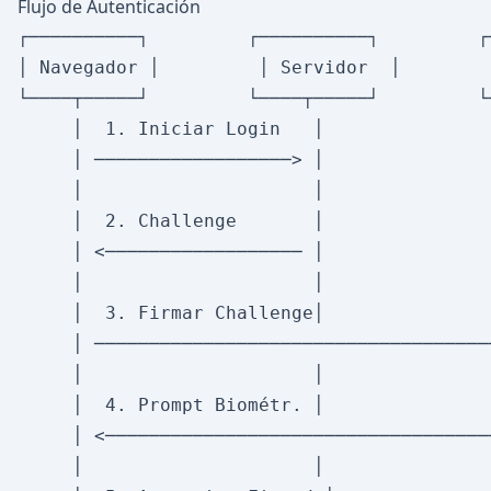
Flujo de Autenticación
┌──────────┐         ┌──────────┐         ┌
│ Navegador │         │ Servidor  │        
└────┬─────┘         └────┬─────┘         └
     │  1. Iniciar Login   │                
     │ ──────────────────> │                
     │                     │                
     │  2. Challenge       │                
     │ <────────────────── │                
     │                     │                
     │  3. Firmar Challenge│                
     │ ─────────────────────────────────────
     │                     │                
     │  4. Prompt Biométr. │                
     │ <────────────────────────────────────
     │                     │                