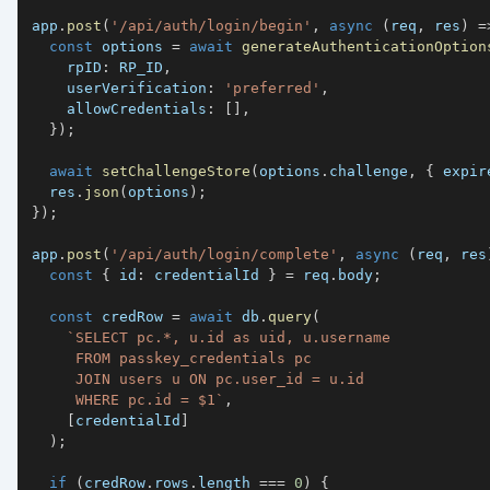
app
.
post
(
'/api/auth/login/begin'
,
async
(
req
,
 res
)
=
const
 options 
=
await
generateAuthenticationOption
    rpID
:
RP_ID
,
    userVerification
:
'preferred'
,
    allowCredentials
:
[
]
,
}
)
;
await
setChallengeStore
(
options
.
challenge
,
{
 expir
  res
.
json
(
options
)
;
}
)
;
app
.
post
(
'/api/auth/login/complete'
,
async
(
req
,
 res
const
{
 id
:
 credentialId 
}
=
 req
.
body
;
const
 credRow 
=
await
 db
.
query
(
`
     WHERE pc.id = $1
`
,
[
credentialId
]
)
;
if
(
credRow
.
rows
.
length 
===
0
)
{