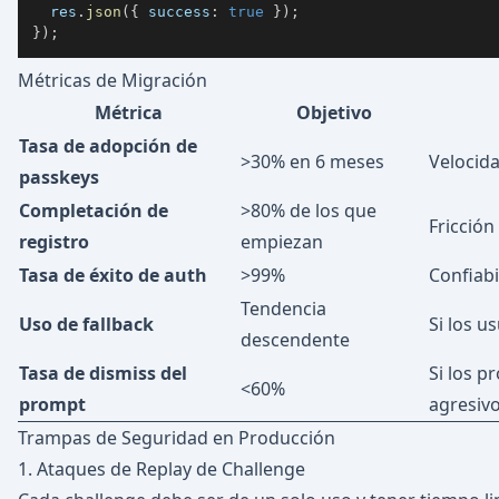
  res
.
json
(
{
 success
:
true
}
)
;
}
)
;
Métricas de Migración
Métrica
Objetivo
Tasa de adopción de
>30% en 6 meses
Velocid
passkeys
Completación de
>80% de los que
Fricción
registro
empiezan
Tasa de éxito de auth
>99%
Confiabi
Tendencia
Uso de fallback
Si los u
descendente
Tasa de dismiss del
Si los 
<60%
prompt
agresiv
Trampas de Seguridad en Producción
1. Ataques de Replay de Challenge