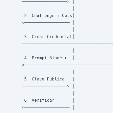
     │ ──────────────────> │                
     │                     │                
     │  2. Challenge + Opts│                
     │ <────────────────── │                
     │                     │                
     │  3. Crear Credencial│                
     │ ─────────────────────────────────────
     │                     │                
     │  4. Prompt Biométr. │                
     │ <────────────────────────────────────
     │                     │                
     │  5. Clave Pública   │                
     │ ──────────────────> │                
     │                     │                
     │  6. Verificar       │                