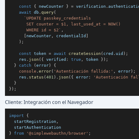
const
{
 newCounter 
}
=
 verification
.
authenticati
await
 db
.
query
(
`
       WHERE id = $2
`
,
[
newCounter
,
 credentialId
]
)
;
const
 token 
=
await
createSession
(
cred
.
uid
)
;
    res
.
json
(
{
 verified
:
true
,
 token 
}
)
;
}
catch
(
error
)
{
console
.
error
(
'Autenticación fallida:'
,
 error
)
;
    res
.
status
(
401
)
.
json
(
{
 error
:
'Autenticación fal
}
}
)
;
Cliente: Integración con el Navegador
import
{
  startRegistration
,
}
from
'@simplewebauthn/browser'
;