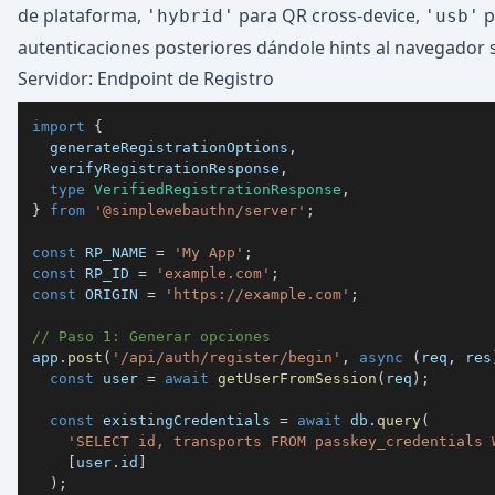
de plataforma,
para QR cross-device,
p
'hybrid'
'usb'
autenticaciones posteriores dándole hints al navegador
Servidor: Endpoint de Registro
import
{
  generateRegistrationOptions
,
  verifyRegistrationResponse
,
type
VerifiedRegistrationResponse
,
}
from
'@simplewebauthn/server'
;
const
RP_NAME
=
'My App'
;
const
RP_ID
=
'example.com'
;
const
ORIGIN
=
'https://example.com'
;
// Paso 1: Generar opciones
app
.
post
(
'/api/auth/register/begin'
,
async
(
req
,
 res
const
 user 
=
await
getUserFromSession
(
req
)
;
const
 existingCredentials 
=
await
 db
.
query
(
'SELECT id, transports FROM passkey_credentials 
[
user
.
id
]
)
;