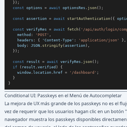
}
)
;
const
 options 
=
await
 optionsRes
.
json
(
)
;
const
 assertion 
=
await
startAuthentication
(
{
 opti
const
 verifyRes 
=
await
fetch
(
'/api/auth/login/com
    method
:
'POST'
,
    headers
:
{
'Content-Type'
:
'application/json'
}
,
    body
:
JSON
.
stringify
(
assertion
)
,
}
)
;
const
 result 
=
await
 verifyRes
.
json
(
)
;
if
(
result
.
verified
)
{
    window
.
location
.
href 
=
'/dashboard'
;
}
}
Conditional UI: Passkeys en el Menú de Autocompletar
La mejora de UX más grande de los passkeys no es el flujo
vez de requerir que los usuarios hagan clic en un botón "
navegador muestra los passkeys disponibles directame