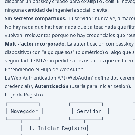
disparar un passkey creado para
. El nave
example.com
ninguna cantidad de ingeniería social lo evita.
Sin secretos compartidos.
Tu servidor nunca ve, almacen
No hay nada que hashear, nada que saltear, nada que filtr
vuelven irrelevantes porque no hay credenciales que reuti
Multi-factor incorporado.
La autenticación con passkey 
dispositivo) con "algo que sos" (biométrico) o "algo que 
seguridad de MFA sin pedirle a los usuarios que instalen
Entendiendo el Flujo de WebAuthn
La Web Authentication API (WebAuthn) define dos ceremo
credencial) y
Autenticación
(usarla para iniciar sesión).
Flujo de Registro
┌──────────┐         ┌──────────┐         ┌
│ Navegador │         │ Servidor  │        
└────┬─────┘         └────┬─────┘         └
     │  1. Iniciar Registro│                