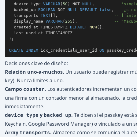
  device_type 
VARCHAR
(
50
)
NOT
NULL
,
-- 'singl
  backed_up 
BOOLEAN
NOT
NULL
DEFAULT
false
,
-- ¿sinc
  transports 
TEXT
[
]
,
-- ['inte
  display_name 
VARCHAR
(
255
)
,
-- "MacBo
  created_at TIMESTAMPTZ 
DEFAULT
NOW
(
)
,
)
;
CREATE
INDEX
 idx_credentials_user_id 
ON
 passkey_cred
Decisiones clave de diseño:
Relación uno-a-muchos.
Un usuario puede registrar múlt
key). Nunca limites a uno.
Campo
.
Los autenticadores incrementan un con
counter
una firma con un contador menor al almacenado, la cred
inmediatamente.
y
.
Te dicen si el passkey está 
device_type
backed_up
Keychain, Google Password Manager) o vinculado a un sol
Array
.
Almacena cómo se comunica el auten
transports