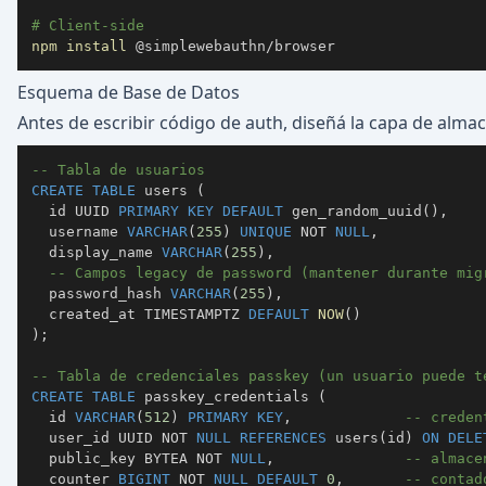
# Client-side
npm
install
 @simplewebauthn/browser
Esquema de Base de Datos
Antes de escribir código de auth, diseñá la capa de alma
-- Tabla de usuarios
CREATE
TABLE
 users 
(
  id UUID 
PRIMARY
KEY
DEFAULT
 gen_random_uuid
(
)
,
  username 
VARCHAR
(
255
)
UNIQUE
NOT
NULL
,
  display_name 
VARCHAR
(
255
)
,
-- Campos legacy de password (mantener durante mig
  password_hash 
VARCHAR
(
255
)
,
  created_at TIMESTAMPTZ 
DEFAULT
NOW
(
)
)
;
-- Tabla de credenciales passkey (un usuario puede t
CREATE
TABLE
 passkey_credentials 
(
  id 
VARCHAR
(
512
)
PRIMARY
KEY
,
-- creden
  user_id UUID 
NOT
NULL
REFERENCES
 users
(
id
)
ON
DELE
  public_key BYTEA 
NOT
NULL
,
-- almace
  counter 
BIGINT
NOT
NULL
DEFAULT
0
,
-- contad