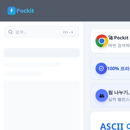
Pockit
Ctrl + K
🚀 Poc
매번 검색해
100% 프
팀 나누기
👥
실력 밸런스 
ASCII