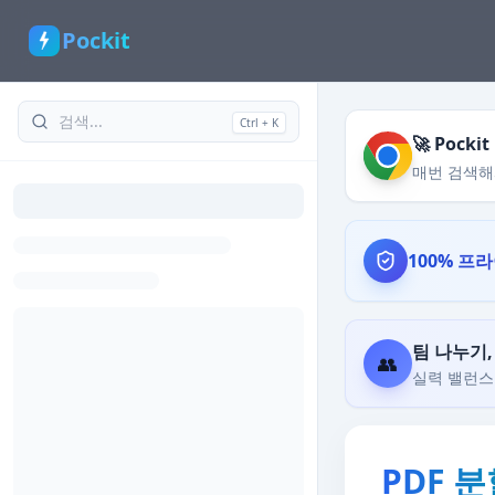
Pockit
Ctrl + K
🚀 Poc
매번 검색해
100% 프
팀 나누기
👥
실력 밸런스 
PDF 