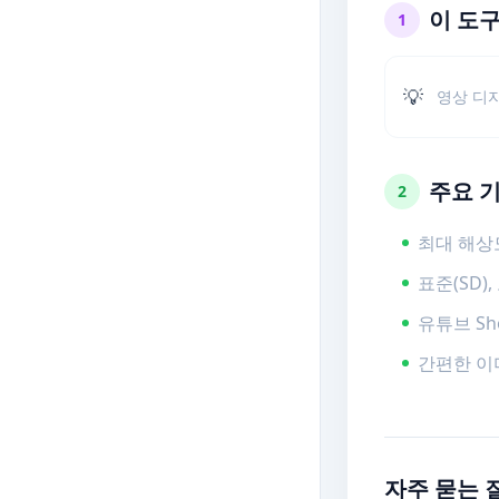
이 도
1
💡
영상 디
주요 
2
최대 해상도(
표준(SD)
유튜브 Sh
간편한 이
자주 묻는 