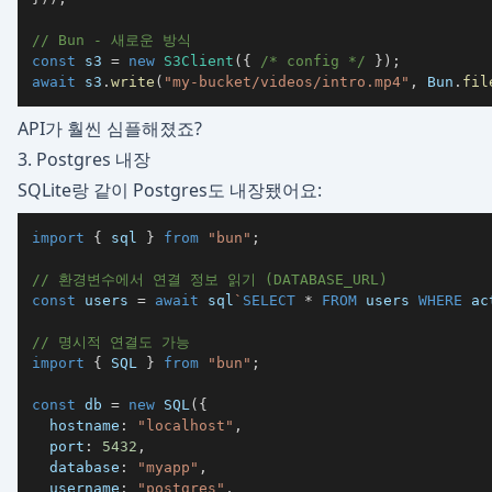
// Bun - 새로운 방식
const
 s3 
=
new
S3Client
(
{
/* config */
}
)
;
await
 s3
.
write
(
"my-bucket/videos/intro.mp4"
,
 Bun
.
fil
API가 훨씬 심플해졌죠?
3. Postgres 내장
SQLite랑 같이 Postgres도 내장됐어요:
import
{
 sql 
}
from
"bun"
;
// 환경변수에서 연결 정보 읽기 (DATABASE_URL)
const
 users 
=
await
 sql
`
SELECT
*
FROM
 users 
WHERE
 ac
// 명시적 연결도 가능
import
{
SQL
}
from
"bun"
;
const
 db 
=
new
SQL
(
{
  hostname
:
"localhost"
,
  port
:
5432
,
  database
:
"myapp"
,
  username
:
"postgres"
,