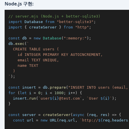
Node.js 구현:
// server.mjs (Node.js + better-sqlite3)
import
 Database 
from
"better-sqlite3"
;
import
{
 createServer 
}
from
"http"
;
const
 db 
=
new
Database
(
":memory:"
)
;
db
.
exec
(
`
`
)
;
const
 insert 
=
 db
.
prepare
(
"INSERT INTO users (email,
for
(
let
 i 
=
0
;
 i 
<
1000
;
 i
++
)
{
  insert
.
run
(
`
user
${
i
}
@test.com
`
,
`
User 
${
i
}
`
)
;
}
const
 server 
=
createServer
(
async
(
req
,
 res
)
=>
{
const
 url 
=
new
URL
(
req
.
url
,
`
http://
${
req
.
headers