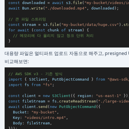
const
 downloaded 
=
await
 s3
.
file
(
"my-bucket/videos/i
await
 Bun
.
write
(
"./downloaded.mp4"
,
 downloaded
)
;
// 큰 파일 스트리밍
const
 stream 
=
 s3
.
file
(
"my-bucket/data/huge.csv"
)
.
st
for
await
(
const
 chunk 
of
 stream
)
{
// 메모리에 다 올리지 않고 청크 단위 처리
}
대용량 파일은 멀티파트 업로드 자동으로 해주고, presigned 
비교해보면:
// AWS SDK v3 - 기존 방식
import
{
 S3Client
,
 PutObjectCommand 
}
from
"@aws-sdk
import
 fs 
from
"fs"
;
const
 client 
=
new
S3Client
(
{
 region
:
"us-east-1"
}
)
const
 fileStream 
=
 fs
.
createReadStream
(
"./large-vide
await
 client
.
send
(
new
PutObjectCommand
(
{
  Bucket
:
"my-bucket"
,
  Key
:
"videos/intro.mp4"
,
  Body
:
 fileStream
,
}
)
)
;