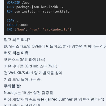
WORKDIR
 /app
COPY
 package.json bun.lockb ./
RUN
 bun install --frozen-lockfile
COPY
 . .
EXPOSE
 3000
CMD
 [
"bun"
, 
"run"
, 
"src/index.ts"
]
믿고 써도 되나?
Bun은 스타트업 Oven이 만들어요. 회사 망하면 어쩌냐는 걱
써도 되는 이유:
오픈소스 (MIT 라이선스)
커뮤니티 큼 (GitHub 스타 7만+)
전 WebKit/Safari 팀 개발자들 참여
기업 도입 늘어나는 중
주의할 점:
Node.js는 15년+ 실전 검증됨
핵심 개발자 의존도 높음 (Jarred Sumner 한 명 빠지면 타격)
엣지 케이스 아직 있음