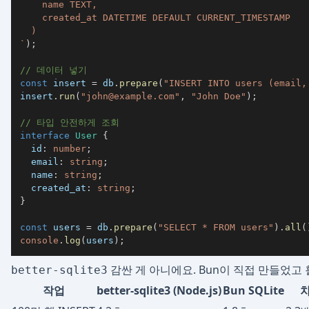
`
)
;
// 데이터 넣기
const
 insert 
=
 db
.
prepare
(
"INSERT INTO users (email,
insert
.
run
(
"
john@example.com
"
,
"John Doe"
)
;
// 타입 안전하게 조회
interface
User
{
  id
:
number
;
  email
:
string
;
  name
:
string
;
  created_at
:
string
;
}
const
 users 
=
 db
.
prepare
(
"SELECT * FROM users"
)
.
all
(
console
.
log
(
users
)
;
감싼 게 아니에요. Bun이 직접 만들었고 
better-sqlite3
작업
better-sqlite3 (Node.js)
Bun SQLite