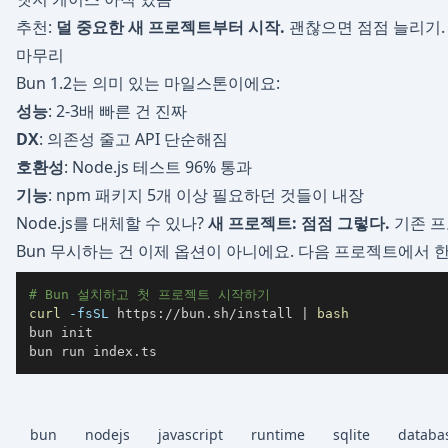
추천:
덜 중요한 새 프로젝트부터 시작.
괜찮으면 점점 늘리기.
마무리
Bun 1.2는 의미 있는 마일스톤이에요:
성능
: 2-3배 빠른 건 진짜
DX
: 의존성 줄고 API 단순해짐
호환성
: Node.js 테스트 96% 통과
기능
: npm 패키지 5개 이상 필요하던 것들이 내장
Node.js를 대체할 수 있나?
새 프로젝트: 점점 그렇다.
기존 프
Bun 무시하는 건 이제 옵션이 아니에요. 다음 프로젝트에서 
# Bun 설치하고 첫 프로젝트 시작하기
curl
-fsSL
 https://bun.sh/install 
|
bash
bun init

bun run index.ts
bun
nodejs
javascript
runtime
sqlite
databa