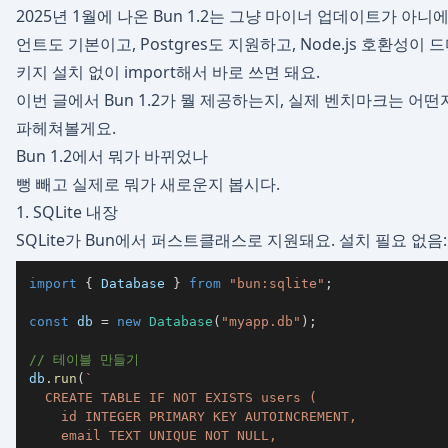
2025년 1월에 나온 Bun 1.2는 그냥 마이너 업데이트가 아니에요
언트도 기본이고, Postgres도 지원하고, Node.js 호환성이 
키지 설치 없이 import해서 바로 쓰면 돼요.
이번 글에서 Bun 1.2가 뭘 제공하는지, 실제 벤치마크는 어
파헤쳐볼게요.
Bun 1.2에서 뭐가 바뀌었나
뻥 빼고 실제로 뭐가 새로운지 봅시다.
1. SQLite 내장
SQLite가 Bun에서 퍼스트클래스로 지원돼요. 설치 필요 없음:
import
{
 Database 
}
from
"bun:sqlite"
;
const
 db 
=
new
Database
(
"myapp.db"
)
;
// 테이블 만들기
db
.
run
(
`