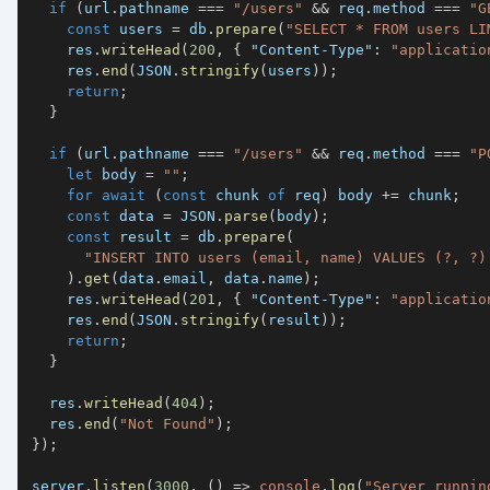
if
(
url
.
pathname 
===
"/users"
&&
 req
.
method 
===
"G
const
 users 
=
 db
.
prepare
(
"SELECT * FROM users LI
    res
.
writeHead
(
200
,
{
"Content-Type"
:
"applicatio
    res
.
end
(
JSON
.
stringify
(
users
)
)
;
return
;
}
if
(
url
.
pathname 
===
"/users"
&&
 req
.
method 
===
"P
let
 body 
=
""
;
for
await
(
const
 chunk 
of
 req
)
 body 
+=
 chunk
;
const
 data 
=
JSON
.
parse
(
body
)
;
const
 result 
=
 db
.
prepare
(
"INSERT INTO users (email, name) VALUES (?, ?)
)
.
get
(
data
.
email
,
 data
.
name
)
;
    res
.
writeHead
(
201
,
{
"Content-Type"
:
"applicatio
    res
.
end
(
JSON
.
stringify
(
result
)
)
;
return
;
}
  res
.
writeHead
(
404
)
;
  res
.
end
(
"Not Found"
)
;
}
)
;
server
.
listen
(
3000
,
(
)
=>
console
.
log
(
"Server runnin