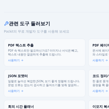
관련 도구 둘러보기
Pockit의 무료 개발자 도구를 사용해 보세요
PDF 텍스트 추출
PDF 페이
PDF 속 텍스트만 필요하신가요? 이미지나 서식은 빼고,
문서에 페이
텍스트 내용만 깔끔하게 추출해 드립니다.
와 스타일로
사용하기
사용하기
JSON 포맷터
코드 정리
일렬로 늘어선 복잡한 JSON, 보기 좋게 정렬해 드립니다.
한 줄로 뭉개
문법 오류는 없는지 검사하고 들여쓰기를 맞춰 깔끔하게
용량을 확 줄여
변환하세요.
버로 전송되지
사용하기
사용하기
회의 시간 플래너
이모지 복