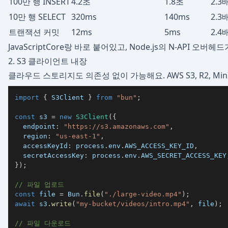
100만 행 INSERT
4.2초
1.8초
2.3
10만 행 SELECT
320ms
140ms
2.3
트랜잭션 커밋
12ms
5ms
2.4
JavaScriptCore랑 바로 붙어있고, Node.js의 N-API 오
2. S3 클라이언트 내장
클라우드 스토리지도 의존성 없이 가능해요. AWS S3, R2, MinI
import
{
 S3Client 
}
from
"bun"
;
const
 s3 
=
new
S3Client
(
{
  endpoint
:
"https://s3.amazonaws.com"
,
  region
:
"us-east-1"
,
  accessKeyId
:
 process
.
env
.
AWS_ACCESS_KEY_ID
,
  secretAccessKey
:
 process
.
env
.
AWS_SECRET_ACCESS_KEY
}
)
;
// 파일 업로드
const
 file 
=
 Bun
.
file
(
"./large-video.mp4"
)
;
await
 s3
.
write
(
"my-bucket/videos/intro.mp4"
,
 file
)
;
// 파일 다운로드