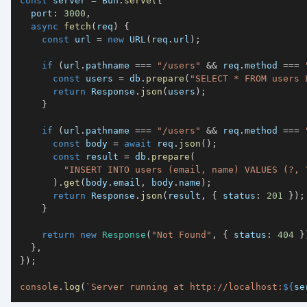
const
 server 
=
 Bun
.
serve
(
{
  port
:
3000
,
async
fetch
(
req
)
{
const
 url 
=
new
URL
(
req
.
url
)
;
if
(
url
.
pathname 
===
"/users"
&&
 req
.
method 
===
const
 users 
=
 db
.
prepare
(
"SELECT * FROM users 
return
 Response
.
json
(
users
)
;
}
if
(
url
.
pathname 
===
"/users"
&&
 req
.
method 
===
const
 body 
=
await
 req
.
json
(
)
;
const
 result 
=
 db
.
prepare
(
"INSERT INTO users (email, name) VALUES (?, 
)
.
get
(
body
.
email
,
 body
.
name
)
;
return
 Response
.
json
(
result
,
{
 status
:
201
}
)
;
}
return
new
Response
(
"Not Found"
,
{
 status
:
404
}
}
,
}
)
;
console
.
log
(
`
Server running at http://localhost:
${
se