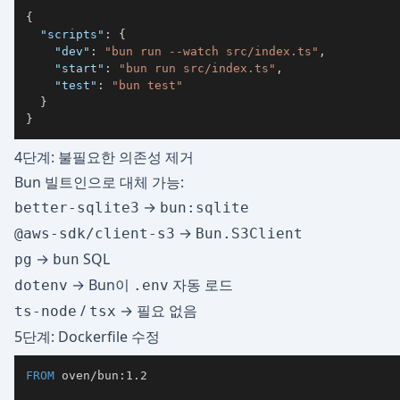
{
"scripts"
:
{
"dev"
:
"bun run --watch src/index.ts"
,
"start"
:
"bun run src/index.ts"
,
"test"
:
"bun test"
}
}
4단계: 불필요한 의존성 제거
Bun 빌트인으로 대체 가능:
→
better-sqlite3
bun:sqlite
→
@aws-sdk/client-s3
Bun.S3Client
→
SQL
pg
bun
→ Bun이
자동 로드
dotenv
.env
/
→ 필요 없음
ts-node
tsx
5단계: Dockerfile 수정
FROM
 oven/bun:1.2