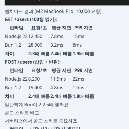
벤치마크 결과 (M2 MacBook Pro, 10,000 요청)
GET /users (100행 읽기):
런타임
요청/초
평균 지연
P99 지연
Node.js 22
12,450
7.8ms
15ms
Bun 1.2
28,900
3.2ms
8ms
차이
2.3배 빠름
2.4배 빠름
1.9배 빠름
POST /users (삽입 + 반환):
런타임
요청/초
평균 지연
P99 지연
Node.js 22
8,200
11.5ms
22ms
Bun 1.2
19,400
4.8ms
12ms
차이
2.4배 빠름
2.4배 빠름
1.8배 빠름
일관되게 Bun이 2-2.5배 빨라요.
콜드 스타트 비교
서버리스에서 콜드 스타트 중요하죠: