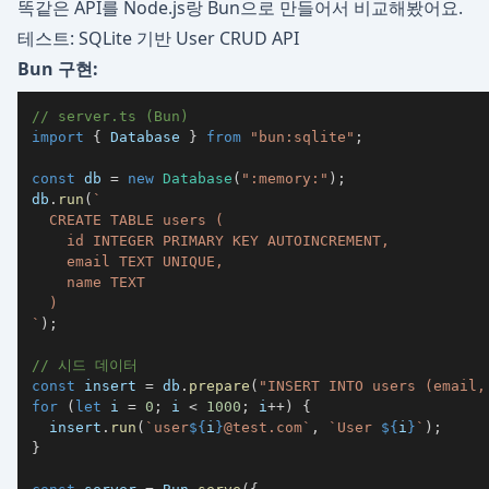
똑같은 API를 Node.js랑 Bun으로 만들어서 비교해봤어요.
테스트: SQLite 기반 User CRUD API
Bun 구현:
// server.ts (Bun)
import
{
 Database 
}
from
"bun:sqlite"
;
const
 db 
=
new
Database
(
":memory:"
)
;
db
.
run
(
`
`
)
;
// 시드 데이터
const
 insert 
=
 db
.
prepare
(
"INSERT INTO users (email,
for
(
let
 i 
=
0
;
 i 
<
1000
;
 i
++
)
{
  insert
.
run
(
`
user
${
i
}
@test.com
`
,
`
User 
${
i
}
`
)
;
}