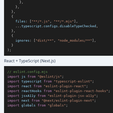
}
,
}
,
}
,
{
files
:
[
"**/*.js"
,
"**/*.mjs"
]
,
...
typescript
.
configs
.
disableTypeChecked
,
}
,
{
ignores
:
[
"dist/**"
,
"node_modules/**"
]
,
}
)
;
React + TypeScript (Next.js)
// eslint.config.mjs
import
js
from
"@eslint/js"
;
import
typescript
from
"typescript-eslint"
;
import
react
from
"eslint-plugin-react"
;
import
reactHooks
from
"eslint-plugin-react-hooks"
;
import
jsxA11y
from
"eslint-plugin-jsx-a11y"
;
import
next
from
"@next/eslint-plugin-next"
;
import
globals
from
"globals"
;