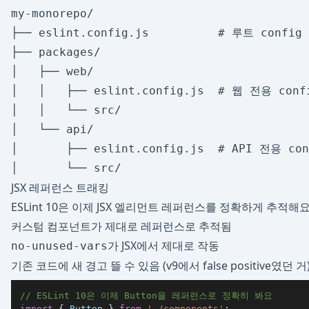
my-monorepo/

├── eslint.config.js          # 루트 config
├── packages/

│   ├── web/

│   │   ├── eslint.config.js  # 웹 전용 confi
│   │   └── src/

│   └── api/

│       ├── eslint.config.js  # API 전용 conf
JSX 레퍼런스 트래킹
ESLint 10은 이제 JSX 엘리먼트 레퍼런스를 정확하게 추적해요
커스텀 컴포넌트가 제대로 레퍼런스로 추적됨
가 JSX에서 제대로 작동
no-unused-vars
기존 코드에 새 경고 뜰 수 있음 (v9에서 false positive였던 거
// ESLint 10은 이제 Button을 레퍼런스로 정확히 봐요
import
{
Button
}
from
'./components'
;