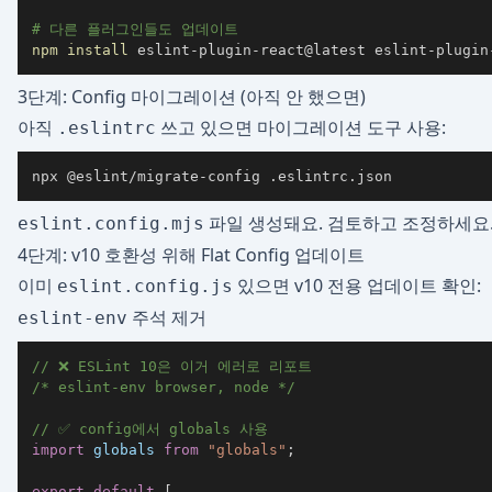
# 다른 플러그인들도 업데이트
npm
install
 eslint-plugin-react@latest eslint-plugin
3단계: Config 마이그레이션 (아직 안 했으면)
아직
쓰고 있으면 마이그레이션 도구 사용:
.eslintrc
npx @eslint/migrate-config .eslintrc.json
파일 생성돼요. 검토하고 조정하세요
eslint.config.mjs
4단계: v10 호환성 위해 Flat Config 업데이트
이미
있으면 v10 전용 업데이트 확인:
eslint.config.js
주석 제거
eslint-env
// ❌ ESLint 10은 이거 에러로 리포트
/* eslint-env browser, node */
// ✅ config에서 globals 사용
import
globals
from
"globals"
;
export
default
[