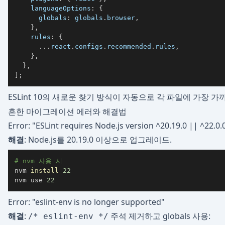
languageOptions
:
{
globals
:
 globals
.
browser
,
}
,
rules
:
{
...
react
.
configs
.
recommended
.
rules
,
}
,
}
,
]
;
ESLint 10의 새로운 찾기 방식이 자동으로 각 파일에 가장 
흔한 마이그레이션 에러와 해결법
Error: "ESLint requires Node.js version ^20.19.0 || ^22.0.
해결
: Node.js를 20.19.0 이상으로 업그레이드.
# nvm 사용 시
nvm 
install
22
nvm use 
22
Error: "eslint-env is no longer supported"
해결
:
주석 제거하고 globals 사용:
/* eslint-env */