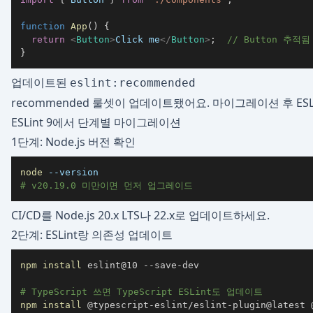
function
App
(
)
{
return
<
Button
>
Click me
</
Button
>
;
// Button 추적됨
}
업데이트된
eslint:recommended
recommended 룰셋이 업데이트됐어요. 마이그레이션 후 ESL
ESLint 9에서 단계별 마이그레이션
1단계: Node.js 버전 확인
node
--version
# v20.19.0 미만이면 먼저 업그레이드
CI/CD를 Node.js 20.x LTS나 22.x로 업데이트하세요.
2단계: ESLint랑 의존성 업데이트
npm
install
# TypeScript 쓰면 TypeScript ESLint도 업데이트
npm
install