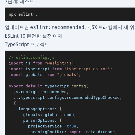
7단계: 테스트
npx eslint 
.
업데이트된
나 JSX 트래킹에서 새 
eslint:recommended
ESLint 10 완전한 설정 예제
TypeScript 프로젝트
// eslint.config.js
import
js
from
"@eslint/js"
;
import
typescript
from
"typescript-eslint"
;
import
globals
from
"globals"
;
export
default
 typescript
.
config
(
  js
.
configs
.
recommended
,
...
typescript
.
configs
.
recommendedTypeChecked
,
{
languageOptions
:
{
globals
:
 globals
.
node
,
parserOptions
:
{
projectService
:
true
,
tsconfigRootDir
:
import
.
meta
.
dirname
,