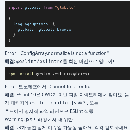
import
globals
from
"globals"
;
{
languageOptions
:
{
globals
:
 globals
.
browser
}
}
Error: "ConfigArray.normalize is not a function"
해결
:
를 최신 버전으로 업데이트:
@eslint/eslintrc
npm
install
 @eslint/eslintrc@latest
Error: 모노레포에서 "Cannot find config"
해결
: ESLint 10은 CWD가 아닌 파일 디렉토리에서 찾아요. 둘
각 패키지에
추가, 또는
eslint.config.js
루트에서 명시적 파일 패턴으로 ESLint 실행
Warning: JSX 트래킹에서 새 위반
해결
: v9가 놓친 실제 이슈일 가능성 높아요. 각각 검토하세요. f