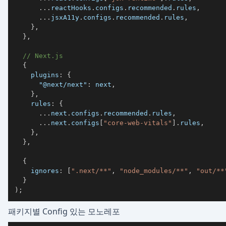
...
reactHooks
.
configs
.
recommended
.
rules
,
...
jsxA11y
.
configs
.
recommended
.
rules
,
}
,
}
,
// Next.js
{
plugins
:
{
"@next/next"
:
 next
,
}
,
rules
:
{
...
next
.
configs
.
recommended
.
rules
,
...
next
.
configs
[
"core-web-vitals"
]
.
rules
,
}
,
}
,
{
ignores
:
[
".next/**"
,
"node_modules/**"
,
"out/**
}
)
;
패키지별 Config 있는 모노레포