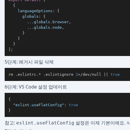
{
languageOptions
:
{
globals
:
{
...
globals
.
browser
,
...
globals
.
node
,
}
}
}
]
;
5단계: 레거시 파일 삭제
rm
 .eslintrc.* .eslintignore 
2
>
/dev/null 
||
true
6단계: VS Code 설정 업데이트
{
"eslint.useFlatConfig"
:
true
}
참고:
설정은 이제 기본이에요. 삭
eslint.useFlatConfig