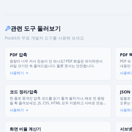
관련 도구 둘러보기
Pockit의 무료 개발자 도구를 사용해 보세요
PDF 압축
PDF
용량이 너무 커서 전송이 안 되나요? PDF 화질은 유지하면서
PDF 
파일 크기만 쏙 줄여드립니다. 물론 문서는 안전합니다.
내용만 
사용하기
사용하
코드 정리/압축
JSON
한 줄로 뭉개진 압축 코드를 읽기 좋게 펼치거나, 배포 전 용량
일렬로 
을 확 줄여보세요. JS, CSS, HTML 모두 지원하고 서버로 전송
오류는
되지 않아 안심하고 쓸 수 있어요.
요.
사용하기
사용하
화면 비율 계산기
서브넷