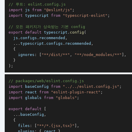
// 루트: eslint.config.js
import
js
from
"@eslint/js"
;
import
typescript
from
"typescript-eslint"
;
// 모든 패키지가 상속받는 기본 config
export
default
 typescript
.
config
(
  js
.
configs
.
recommended
,
...
typescript
.
configs
.
recommended
,
{
ignores
:
[
"**/dist/**"
,
"**/node_modules/**"
]
,
}
)
;
// packages/web/eslint.config.js
import
baseConfig
from
"../../eslint.config.js"
;
import
react
from
"eslint-plugin-react"
;
import
globals
from
"globals"
;
export
default
[
...
baseConfig
,
{
files
:
[
"**/*.{jsx,tsx}"
]
,
plugins
:
{
 react 
}
,