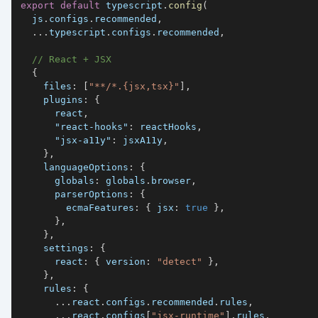
export
default
 typescript
.
config
(
  js
.
configs
.
recommended
,
...
typescript
.
configs
.
recommended
,
// React + JSX
{
files
:
[
"**/*.{jsx,tsx}"
]
,
plugins
:
{
      react
,
"react-hooks"
:
 reactHooks
,
"jsx-a11y"
:
 jsxA11y
,
}
,
languageOptions
:
{
globals
:
 globals
.
browser
,
parserOptions
:
{
ecmaFeatures
:
{
jsx
:
true
}
,
}
,
}
,
settings
:
{
react
:
{
version
:
"detect"
}
,
}
,
rules
:
{
...
react
.
configs
.
recommended
.
rules
,
...
react
.
configs
[
"jsx-runtime"
]
.
rules
,