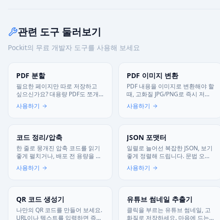
관련 도구 둘러보기
Pockit의 무료 개발자 도구를 사용해 보세요
PDF 분할
PDF 이미지 변환
필요한 페이지만 따로 저장하고
PDF 내용을 이미지로 변환해야 할
싶으신가요? 대용량 PDF도 쪼개
때, 고화질 JPG/PNG로 즉시 저장
서 원하는 부분만 안전하게 추출
해 드립니다. 모든 과정은 브라우
사용하기
사용하기
해 드립니다.
저 내부에서 진행됩니다.
코드 정리/압축
JSON 포맷터
한 줄로 뭉개진 압축 코드를 읽기
일렬로 늘어선 복잡한 JSON, 보기
좋게 펼치거나, 배포 전 용량을 확
좋게 정렬해 드립니다. 문법 오류
줄여보세요. JS, CSS, HTML 모두
는 없는지 검사하고 들여쓰기를
사용하기
사용하기
지원하고 서버로 전송되지 않아
맞춰 깔끔하게 변환하세요.
안심하고 쓸 수 있어요.
QR 코드 생성기
유튜브 썸네일 추출기
나만의 QR 코드를 만들어 보세요.
클릭을 부르는 유튜브 썸네일, 고
URL이나 텍스트를 입력하면 즉시
화질로 저장하세요. 마음에 드는