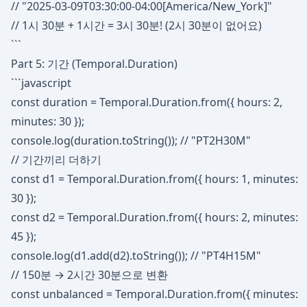
// "2025-03-09T03:30:00-04:00[America/New_York]"
// 1시 30분 + 1시간 = 3시 30분! (2시 30분이 없어요)
```
Part 5: 기간 (Temporal.Duration)
```javascript
const duration = Temporal.Duration.from({ hours: 2,
minutes: 30 });
console.log(duration.toString()); // "PT2H30M"
// 기간끼리 더하기
const d1 = Temporal.Duration.from({ hours: 1, minutes:
30 });
const d2 = Temporal.Duration.from({ hours: 2, minutes:
45 });
console.log(d1.add(d2).toString()); // "PT4H15M"
// 150분 → 2시간 30분으로 변환
const unbalanced = Temporal.Duration.from({ minutes: