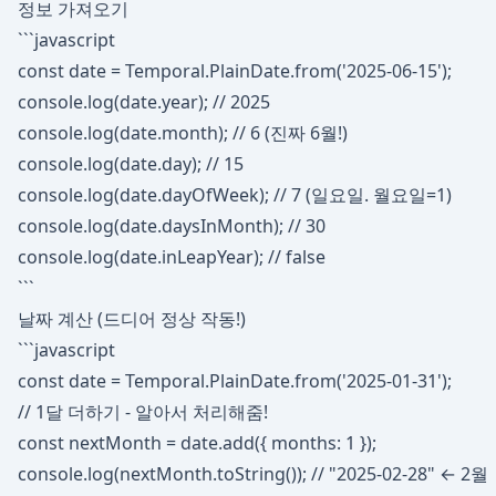
정보 가져오기
```javascript
const date = Temporal.PlainDate.from('2025-06-15');
console.log(date.year); // 2025
console.log(date.month); // 6 (진짜 6월!)
console.log(date.day); // 15
console.log(date.dayOfWeek); // 7 (일요일. 월요일=1)
console.log(date.daysInMonth); // 30
console.log(date.inLeapYear); // false
```
날짜 계산 (드디어 정상 작동!)
```javascript
const date = Temporal.PlainDate.from('2025-01-31');
// 1달 더하기 - 알아서 처리해줌!
const nextMonth = date.add({ months: 1 });
console.log(nextMonth.toString()); // "2025-02-28" ← 2월