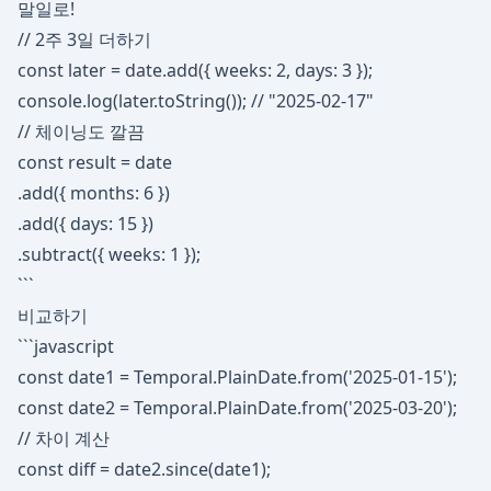
말일로!
// 2주 3일 더하기
const later = date.add({ weeks: 2, days: 3 });
console.log(later.toString()); // "2025-02-17"
// 체이닝도 깔끔
const result = date
.add({ months: 6 })
.add({ days: 15 })
.subtract({ weeks: 1 });
```
비교하기
```javascript
const date1 = Temporal.PlainDate.from('2025-01-15');
const date2 = Temporal.PlainDate.from('2025-03-20');
// 차이 계산
const diff = date2.since(date1);