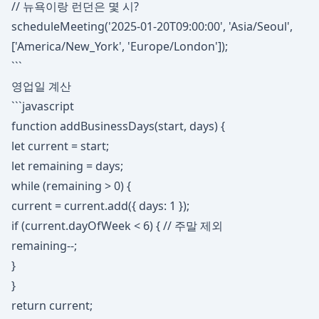
// 뉴욕이랑 런던은 몇 시?
scheduleMeeting('2025-01-20T09:00:00', 'Asia/Seoul',
['America/New_York', 'Europe/London']);
```
영업일 계산
```javascript
function addBusinessDays(start, days) {
let current = start;
let remaining = days;
while (remaining > 0) {
current = current.add({ days: 1 });
if (current.dayOfWeek < 6) { // 주말 제외
remaining--;
}
}
return current;