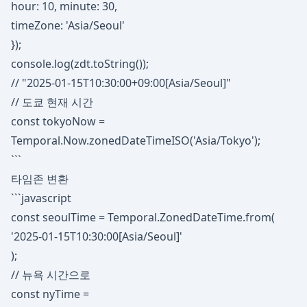
hour: 10, minute: 30,
timeZone: 'Asia/Seoul'
});
console.log(zdt.toString());
// "2025-01-15T10:30:00+09:00[Asia/Seoul]"
// 도쿄 현재 시간
const tokyoNow =
Temporal.Now.zonedDateTimeISO('Asia/Tokyo');
```
타임존 변환
```javascript
const seoulTime = Temporal.ZonedDateTime.from(
'2025-01-15T10:30:00[Asia/Seoul]'
);
// 뉴욕 시간으로
const nyTime =