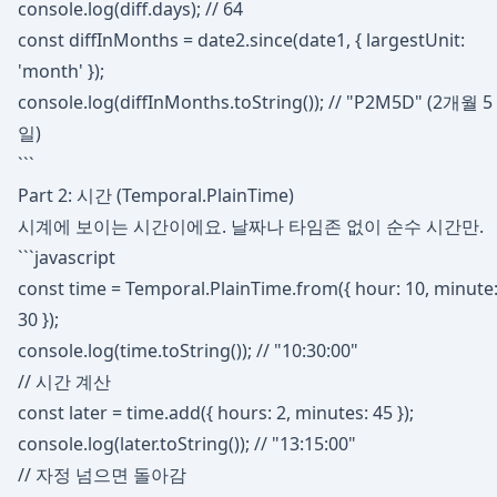
console.log(diff.days); // 64
const diffInMonths = date2.since(date1, { largestUnit:
'month' });
console.log(diffInMonths.toString()); // "P2M5D" (2개월 5
일)
```
Part 2: 시간 (Temporal.PlainTime)
시계에 보이는 시간이에요. 날짜나 타임존 없이 순수 시간만.
```javascript
const time = Temporal.PlainTime.from({ hour: 10, minute
30 });
console.log(time.toString()); // "10:30:00"
// 시간 계산
const later = time.add({ hours: 2, minutes: 45 });
console.log(later.toString()); // "13:15:00"
// 자정 넘으면 돌아감