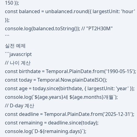
150 });
const balanced = unbalanced.round({ largestUnit: 'hour'
});
console.log(balanced.toString()); // "PT2H30M"
```
실전 예제
```javascript
// 나이 계산
const birthdate = Temporal.PlainDate.from('1990-05-15');
const today = Temporal.Now.plainDateISO();
const age = today.since(birthdate, { largestUnit: 'year' });
console.log(`${age.years}세 ${age.months}개월`);
// D-day 계산
const deadline = Temporal.PlainDate.from('2025-12-31');
const remaining = deadline.since(today);
console.log(`D-${remaining.days}`);