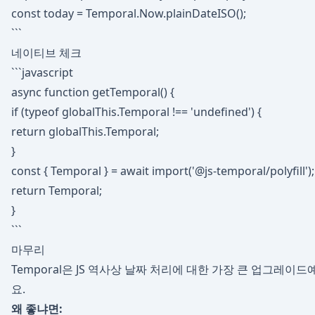
const today = Temporal.Now.plainDateISO();
```
네이티브 체크
```javascript
async function getTemporal() {
if (typeof globalThis.Temporal !== 'undefined') {
return globalThis.Temporal;
}
const { Temporal } = await import('@js-temporal/polyfill');
return Temporal;
}
```
마무리
Temporal은 JS 역사상 날짜 처리에 대한 가장 큰 업그레이드
요.
왜 좋냐면: