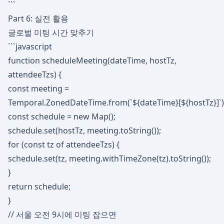
```
Part 6: 실전 활용
글로벌 미팅 시간 맞추기
```javascript
function scheduleMeeting(dateTime, hostTz,
attendeeTzs) {
const meeting =
Temporal.ZonedDateTime.from(`${dateTime}[${hostTz}]`)
const schedule = new Map();
schedule.set(hostTz, meeting.toString());
for (const tz of attendeeTzs) {
schedule.set(tz, meeting.withTimeZone(tz).toString());
}
return schedule;
}
// 서울 오전 9시에 미팅 잡으면