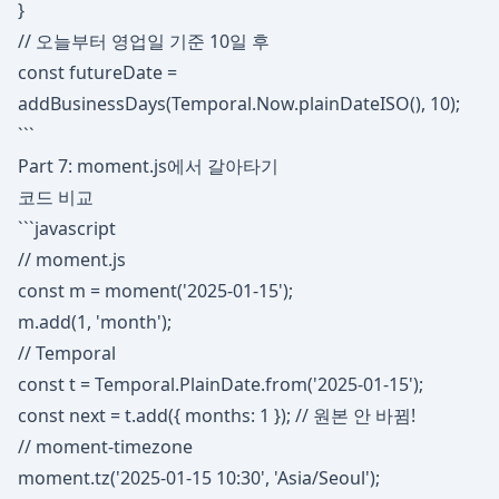
}
// 오늘부터 영업일 기준 10일 후
const futureDate =
addBusinessDays(Temporal.Now.plainDateISO(), 10);
```
Part 7: moment.js에서 갈아타기
코드 비교
```javascript
// moment.js
const m = moment('2025-01-15');
m.add(1, 'month');
// Temporal
const t = Temporal.PlainDate.from('2025-01-15');
const next = t.add({ months: 1 }); // 원본 안 바뀜!
// moment-timezone
moment.tz('2025-01-15 10:30', 'Asia/Seoul');