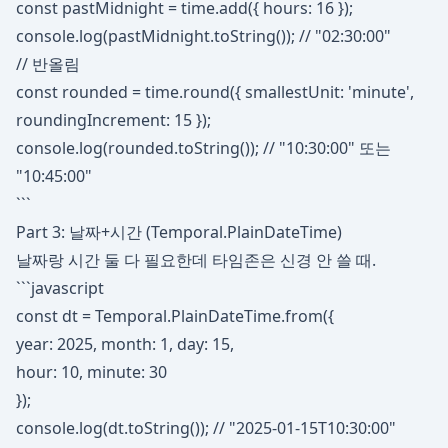
const pastMidnight = time.add({ hours: 16 });
console.log(pastMidnight.toString()); // "02:30:00"
// 반올림
const rounded = time.round({ smallestUnit: 'minute',
roundingIncrement: 15 });
console.log(rounded.toString()); // "10:30:00" 또는
"10:45:00"
```
Part 3: 날짜+시간 (Temporal.PlainDateTime)
날짜랑 시간 둘 다 필요한데 타임존은 신경 안 쓸 때.
```javascript
const dt = Temporal.PlainDateTime.from({
year: 2025, month: 1, day: 15,
hour: 10, minute: 30
});
console.log(dt.toString()); // "2025-01-15T10:30:00"