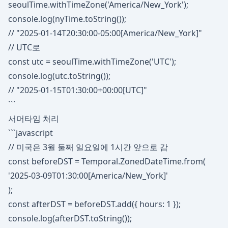
seoulTime.withTimeZone('America/New_York');
console.log(nyTime.toString());
// "2025-01-14T20:30:00-05:00[America/New_York]"
// UTC로
const utc = seoulTime.withTimeZone('UTC');
console.log(utc.toString());
// "2025-01-15T01:30:00+00:00[UTC]"
```
서머타임 처리
```javascript
// 미국은 3월 둘째 일요일에 1시간 앞으로 감
const beforeDST = Temporal.ZonedDateTime.from(
'2025-03-09T01:30:00[America/New_York]'
);
const afterDST = beforeDST.add({ hours: 1 });
console.log(afterDST.toString());