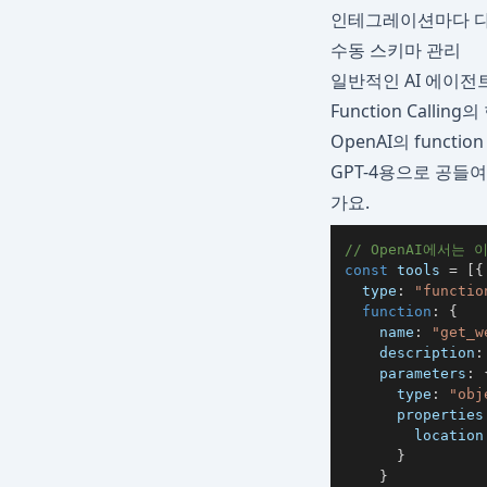
인테그레이션마다 다
수동 스키마 관리
일반적인 AI 에이전
Function Calling
OpenAI의 funct
GPT-4용으로 공들여 
가요.
// OpenAI에서는 
const
 tools 
=
[
{
  type
:
"functio
function
:
{
    name
:
"get_w
    description
:
    parameters
:
      type
:
"obj
      properties
        location
}
}