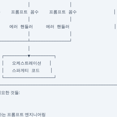
           │               │                  
   프롬프트 꼼수    프롬프트 꼼수              │

           │               │                  
   에러 핸들러     에러 핸들러                 │

           │               │                  
───────────┴───────────────┘                  
           │                                  
 ┌─────────▼─────────┐                        
  │   오케스트레이션   │                          
  │   스파게티 코드    │                         
 └───────────────────┘                        
요한 것들:
명하는 프롬프트 엔지니어링