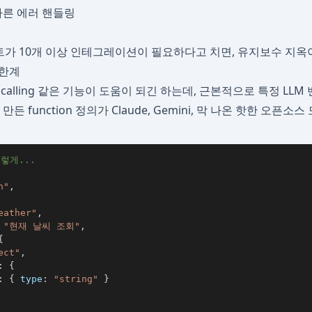
른 에러 핸들링
트가 10개 이상 인테그레이션이 필요하다고 치면, 유지보수 지옥
의 한계
ion calling 같은 기능이 도움이 되긴 하는데, 근본적으로 특정 LL
만든 function 정의가 Claude, Gemini, 막 나온 핫한 오픈
이렇게...
n"
,
eather"
,
"현재 날씨 조회"
,
{
ect"
,
:
{
:
{
 type
:
"string"
}