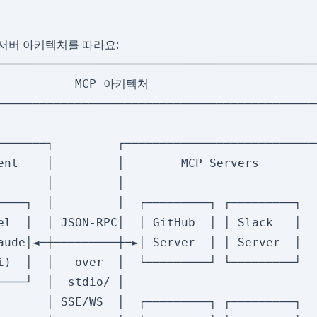
서버 아키텍처를 따라요:
──────────────────────────────────────────────
           MCP 아키텍처                        
──────────────────────────────────────────────
                                              
───────┐         ┌────────────────────────────
ent    │         │        MCP Servers         
       │         │                            
────┐  │         │  ┌─────────┐ ┌─────────┐   
el  │  │ JSON-RPC│  │ GitHub  │ │ Slack   │   
aude│◄─┼─────────┼─►│ Server  │ │ Server  │   
i)  │  │   over  │  └─────────┘ └─────────┘   
────┘  │  stdio/ │                            
       │ SSE/WS  │  ┌─────────┐ ┌─────────┐   