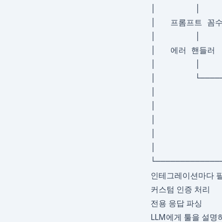
│        │    
│   프롬프트 꼼수 
│        │    
│   에러 핸들러  
│        │    
│        └────
│             
│             
│            
│            
│             
인테그레이션마다 필
커스텀 인증 처리
전용 응답 파싱
LLM에게 툴을 설