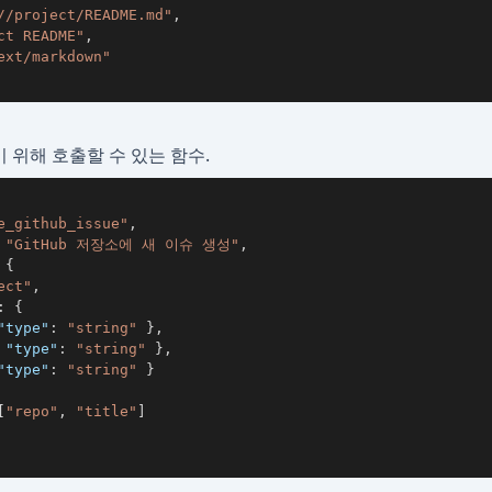
//project/README.md"
,
ct README"
,
ext/markdown"
 위해 호출할 수 있는 함수.
e_github_issue"
,
"GitHub 저장소에 새 이슈 생성"
,
{
ect"
,
:
{
"type"
:
"string"
}
,
"type"
:
"string"
}
,
"type"
:
"string"
}
[
"repo"
,
"title"
]