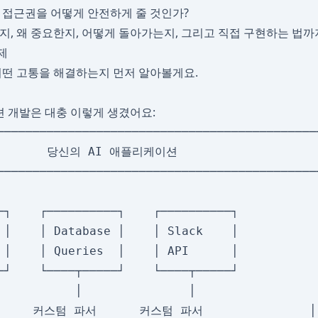
세계 접근권을 어떻게 안전하게 줄 것인가?
뭔지, 왜 중요한지, 어떻게 돌아가는지, 그리고 직접 구현하는 법까
제
 어떤 고통을 해결하는지 먼저 알아볼게요.
션 개발은 대충 이렇게 생겼어요:
──────────────────────────────────────────────
        당신의 AI 애플리케이션                     
──────────────────────────────────────────────
                                              
─┐    ┌──────────┐    ┌──────────┐            
 │    │ Database │    │ Slack    │            
 │    │ Queries  │    │ API      │            
─┘    └────┬─────┘    └────┬─────┘            
           │               │                  
    커스텀 파서      커스텀 파서               │
