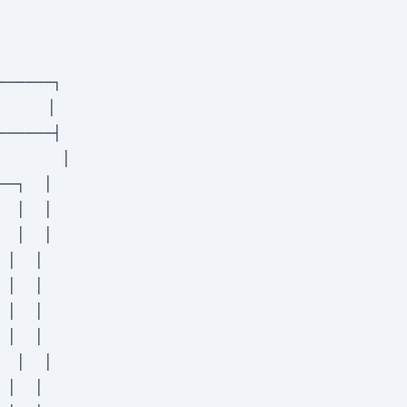
─────┐

     │

─────┤

      │

─┐  │

 │  │

 │  │

│  │

│  │

│  │

│  │

 │  │

│  │
