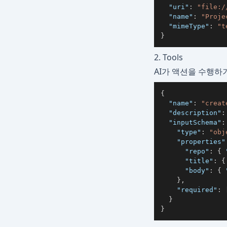
"uri"
:
"file:/
"name"
:
"Proje
"mimeType"
:
"t
}
2. Tools
AI가 액션을 수행하기
{
"name"
:
"creat
"description"
:
"inputSchema"
:
"type"
:
"obj
"properties"
"repo"
:
{
"title"
:
{
"body"
:
{
}
,
"required"
:
}
}