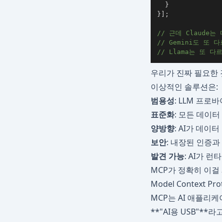
}
}
]
;
// 근데 Claude는
// Gemini도 또 다
// Llama는 또 다
우리가 진짜 필요한 
이상적인 솔루션은:
범용성
: LLM 프로
표준화
: 모든 데이
양방향
: AI가 데이
보안
: 내장된 인증과
발견 가능
: AI가 
MCP가 정확히 이걸
Model Context P
MCP는 AI 애플리
**"AI용 USB"*