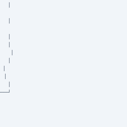
  │

  │

  │

  │

   │

  │

│

 │

  │
