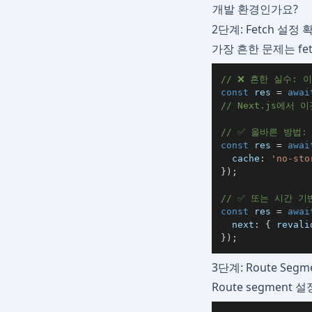
개발 환경인가요?
2단계: Fetch 설정
가장 흔한 문제는 fe
// ❌ 흔한 실수: 
const
 res 
=
awai
// Next.js에서
// ✅ 올바른 방법
const
 res 
=
awai
  cache
:
'no-sto
}
)
;
// ✅ 또는 시간 기
const
 res 
=
awai
  next
:
{
 revali
}
)
;
3단계: Route Segm
Route segmen