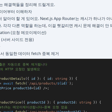
는 해결책들을 정리해 드릴게요.
개 레이어부터 이해하자
알아야 할 게 있어요. Next.js App Router는 캐시가 하나가 
. 각각 다른 역할을 하는데, 이걸 헷갈리면 캐시 문제 해결이 안 
oization (요청 메모이제이션)
 (서버 사이드 전용)
간
 동일한 데이터 fetch 중복 제거
 호출은 자동으로 중복 제거됩니다
의 HTTP 요청만 발생해요
roductDetails
(
{
 id 
}
:
{
 id
:
string
}
)
{
=
await
fetch
(
`
/api/products/
${
id
}
`
)
;
tPrice productId
=
{
id
}
/
>
;
roductPrice
(
{
 productId 
}
:
{
 productId
:
string
}
)
{
fetch는 메모이제이션됩니다—중복 요청 없음
=
await
fetch
(
`
/api/products/
${
productId
}
`
)
;