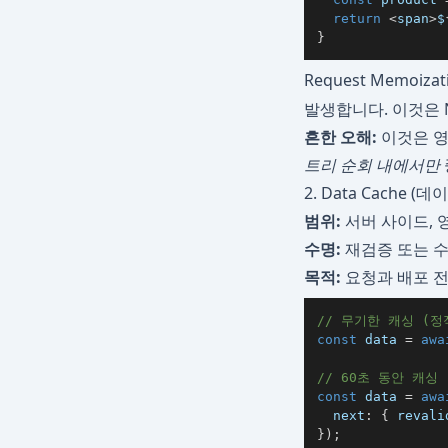
return
<
span
>
$
}
Request Memoi
발생합니다. 이것은 N
흔한 오해:
이것은 영
트리 순회 내에서만
2. Data Cache (
범위:
서버 사이드, 
수명:
재검증 또는 
목적:
요청과 배포 전반
// 무기한 캐싱 (정
const
 data 
=
awa
// 60초 동안 캐싱
const
 data 
=
awa
  next
:
{
 revali
}
)
;