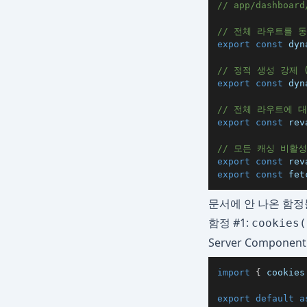
// app/dashboard
// 전체 라우트를 
export
const
 dyn
// 정적 생성 강제 
export
const
 dyn
// 전체 라우트에 
export
const
 rev
// 모든 캐싱 비활
export
const
 rev
export
const
 fet
문서에 안 나온 함정
함정 #1:
cookies(
Server Compo
import
{
 cookies
export
default
a