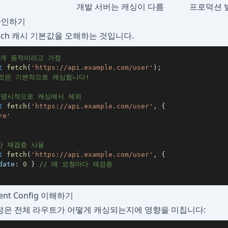
개발 서버는 캐싱이 다름
프로덕션 
 확인하기
tch 캐시 기본값을 오해하는 것입니다.
이게 동적이라고 가정
t
fetch
(
'https://api.example.com/user'
)
;
 이것은 기본적으로 캐싱됩니다!
: 명시적으로 캐싱에서 제외
t
fetch
(
'https://api.example.com/user'
,
{
re'
반 재검증 사용
t
fetch
(
'https://api.example.com/user'
,
{
date
:
0
}
// 매 요청마다 재검증
ent Config 이해하기
t 설정은 전체 라우트가 어떻게 캐싱되는지에 영향을 미칩니다: