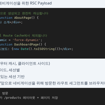
게이션을 위한 RSC Payload
적으로 생성되고 완전히 캐싱됩니다
unction
AboutPage
(
)
{
사 소개
<
/
div
>
;
l Route Cache에서 제외됩니다
amic 
=
'force-dynamic'
;
unction
DashboardPage
(
)
{
시보드
:
{
new
Date
(
)
.
toISOString
(
)
}
<
/
div
>
;
e (라우터 캐시, 클라이언트 사이드)
이드, 세션별
있는 세션 기반
/앞으로 네비게이션을 위해 방문한 라우트 세그먼트를 브라우저
he가 /products 레이아웃 + 페이지 저장
