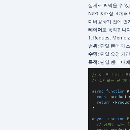
실제로 써먹을 수 있
Next.js 캐싱, 4
디버깅하기 전에 먼저 
레이어
로 동작합니다
1. Request Mem
범위:
단일 렌더 패스
수명:
단일 요청 기
목적:
단일 렌더 내에서
// 이 두 fetch
// 실제로는 단 하나
async
function
P
const
 product 
return
<
Produc
}
async
function
P
// 정확히 같은 
const
 product 