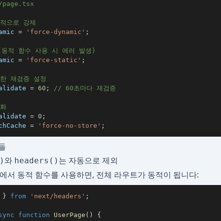
/page.tsx
동적으로 강제
amic 
=
'force-dynamic'
;
(동적 함수 사용 시 에러 발생)
amic 
=
'force-static'
;
대한 재검증 설정
alidate 
=
60
;
// 60초마다 재검증
성화
alidate 
=
0
;
chCache 
=
'force-no-store'
;
들
와
는 자동으로 제외
)
headers()
nent에서 동적 함수를 사용하면, 전체 라우트가 동적이 됩니다:
 
}
from
'next/headers'
;
sync
function
UserPage
(
)
{