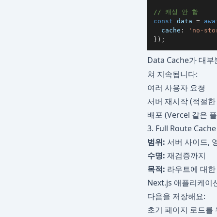
// 캐싱 안 함
const
 data 
=
awa
  cache
:
'no-sto
}
)
;
Data Cache가 
쳐 지속됩니다:
여러 사용자 요청
서버 재시작 (적절한
배포 (Vercel 같은
3. Full Route Ca
범위:
서버 사이드, 
수명:
재검증까지
목적:
라우트에 대한 완전
Next.js 애플리케이
다음을 저장해요:
초기 페이지 로드를 