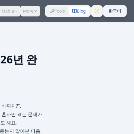
 Media
More
Tools
Blog
한국어
026년 완
 바뀌지?",
?" 혼자만 겪는 문제가
기도 해요.
안 듣는지 알아본 다음,