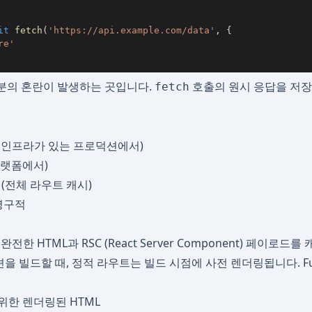
it
fetch
(
'https://api.example.com/data'
,
{
re'
대부분의 혼란이 발생하는 곳입니다.
호출의 원시 응답을 저장
fetch
 인프라가 있는 프로덕션에서)
 플랫폼에서)
che (전체 라우트 캐시)
영구적
한 HTML과 RSC (React Server Component) 페이로드를
션을 빌드할 때, 정적 라우트는 빌드 시점에 사전 렌더링됩니다. Full 
위한 렌더링된 HTML