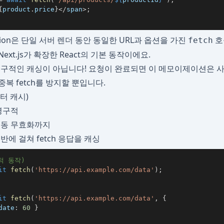
{
product
.
price
}
<
/
span
>
;
zation은 단일 서버 렌더 동안 동일한 URL과 옵션을 가진
호
fetch
ext.js가 확장한 React의 기본 동작이에요.
구적인 캐싱이 아닙니다! 요청이 완료되면 이 메모이제이션은 
중복 fetch를 방지할 뿐입니다.
데이터 캐시)
영구적
수동 무효화까지
에 걸쳐 fetch 응답을 캐싱
적 동작)
it
fetch
(
'https://api.example.com/data'
)
;
it
fetch
(
'https://api.example.com/data'
,
{
date
:
60
}