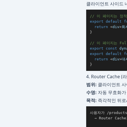
클라이언트 사이드 네비
// 이 페이지는 정
export
default
f
return
<
div
>
회
}
// 이 페이지는 Ful
export
const
 dyn
export
default
f
return
<
div
>
대
}
4. Router Cach
범위:
클라이언트 사
수명:
자동 무효화가 
목적:
즉각적인 뒤로
  → Router Cac