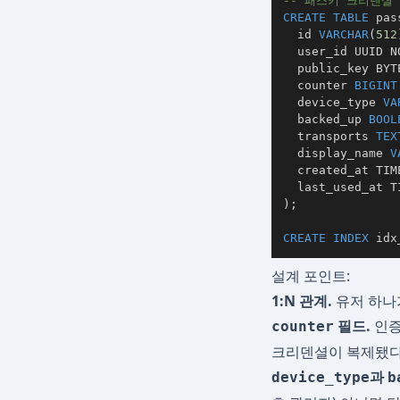
-- 패스키 크리덴셜
CREATE
TABLE
 pas
  id 
VARCHAR
(
512
  user_id UUID 
N
  public_key BYT
  counter 
BIGINT
  device_type 
VA
  backed_up 
BOOL
  transports 
TEX
  display_name 
V
  created_at TIM
)
;
CREATE
INDEX
 idx
설계 포인트:
1:N 관계.
유저 하나가
필드.
인증
counter
크리덴셜이 복제됐다
과
device_type
b