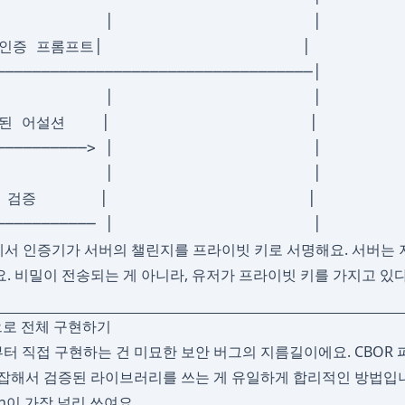
            │                      │

인증 프롬프트│                      │

───────────────────────────────────│

            │                      │

된 어설션    │                      │

──────────> │                      │

            │                      │

 검증       │                      │

에서 인증기가 서버의 챌린지를 프라이빗 키로 서명해요. 서버는
. 비밀이 전송되는 게 아니라, 유저가 프라이빗 키를 가지고 있
hn으로 전체 구현하기
부터 직접 구현하는 건 미묘한 보안 버그의 지름길이에요. CBOR 파
잡해서 검증된 라이브러리를 쓰는 게 유일하게 합리적인 방법입니다. 
thn이 가장 널리 쓰여요.