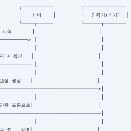
       ┌──────────┐         ┌──────────────┐

      │   서버    │         │  인증기(기기)  │

       └────┬─────┘         └──────┬───────┘

 시작       │                      │

──────────> │                      │

            │                      │

지 + 옵션   │                      │

─────────── │                      │

            │                      │

덴셜 생성   │                      │

──────────────────────────────────>│

            │                      │

인증 프롬프트│                      │

───────────────────────────────────│

            │                      │

릭 키 + 증명│                      │
