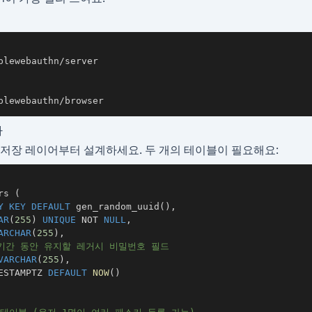
plewebauthn/browser
마
 저장 레이어부터 설계하세요. 두 개의 테이블이 필요해요:
rs 
(
Y
KEY
DEFAULT
 gen_random_uuid
(
)
,
AR
(
255
)
UNIQUE
NOT
NULL
,
ARCHAR
(
255
)
,
 기간 동안 유지할 레거시 비밀번호 필드
VARCHAR
(
255
)
,
ESTAMPTZ 
DEFAULT
NOW
(
)