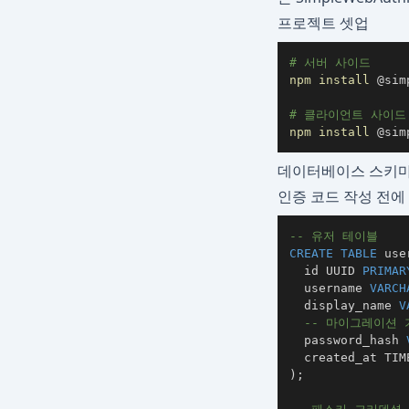
프로젝트 셋업
# 서버 사이드
npm
install
# 클라이언트 사이드
npm
install
 @sim
데이터베이스 스키
인증 코드 작성 전에
-- 유저 테이블
CREATE
TABLE
 use
  id UUID 
PRIMAR
  username 
VARCH
  display_name 
V
-- 마이그레이션
  password_hash 
  created_at TIM
)
;