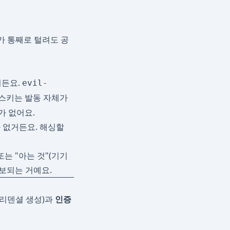
가 통째로 털려도 공
거든요.
evil-
스키는 발동 자체가
가 없어요.
 없거든요. 해싱할
또는 "아는 것"(기기
확보되는 거예요.
크리덴셜 생성)과
인증