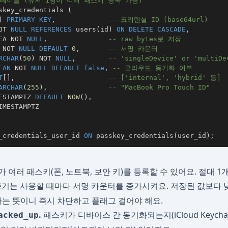
 테이블 (유저 1명이 여러 패스키 등록 가능)
skey_credentials 
(
)
PRIMARY
KEY
,
-- 크리덴셜 ID (base64url)
OT
NULL
REFERENCES
 users
(
id
)
ON
DELETE
CASCADE
,
EA 
NOT
NULL
,
-- raw bytes로 저장
NOT
NULL
DEFAULT
0
,
-- 서명 카운터
RCHAR
(
50
)
NOT
NULL
,
-- 'singleDevice' or 'multiDe
EAN
NOT
NULL
DEFAULT
false
,
-- 클라우드 동기화 여부
T
[
]
,
-- ['internal', 'hybrid' 등]
ARCHAR
(
255
)
,
-- "MacBook Pro Touch ID"
ESTAMPTZ 
DEFAULT
NOW
(
)
,
_credentials_user_id 
ON
 passkey_credentials
(
user_id
)
;
 여러 패스키(폰, 노트북, 보안 키)를 등록할 수 있어요. 절대 
기는 사용할 때마다 서명 카운터를 증가시켜요. 저장된 값보다 
는 뜻이니 즉시 차단하고 플래그 걸어야 해요.
.
패스키가 디바이스 간 동기화되는지(iCloud Keychain
acked_up