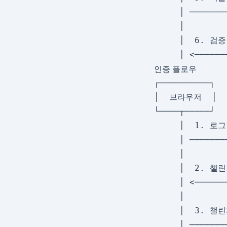
     │ ───────
     │        
     │  6. 검증
인증 플로우
┌──────────┐  
│  브라우저  │   
└────┬─────┘  
     │  1. 로그
     │ ───────
     │        
     │  2. 챌린지
     │ <──────
     │        
     │  3. 챌린
     │ ───────