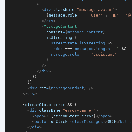
>
<
div
className
=
"
message-avatar
"
>
{
message
.
role
===
'user'
?
'👤'
:
'🤖
</
div
>
<
MessageContent
content
=
{
message
.
content
}
isStreaming
=
{
                  streamState
.
isStreaming
&&
                  index 
===
 messages
.
length
-
1
&&
                  message
.
role
===
'assistant'
}
/>
</
div
>
)
)
)
}
<
div
ref
=
{
messagesEndRef
}
/>
</
div
>
{
streamState
.
error
&&
(
<
div
className
=
"
error-banner
"
>
<
span
>
⚠️ 
{
streamState
.
error
}
</
span
>
<
button
onClick
=
{
clearMessages
}
>
닫기
</
butto
</
div
>