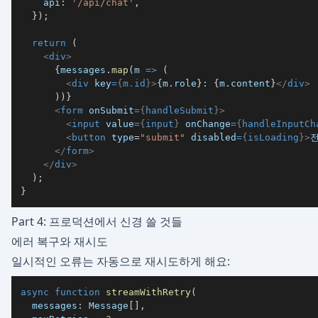
    api
:
'/api/chat'
,
}
)
;
return
(
<
div
>
{
messages
.
map
(
m 
=>
(
<
div
key
=
{
m
.
id
}
>
{
m
.
role
}
: 
{
m
.
content
}
</
div
>
)
)
}
<
form
onSubmit
=
{
handleSubmit
}
>
<
input
value
=
{
input
}
onChange
=
{
handleInputCh
<
button
type
=
"
submit
"
disabled
=
{
isLoading
}
>
</
form
>
</
div
>
)
;
}
Part 4: 프로덕션에서 신경 쓸 것들
에러 복구와 재시도
일시적인 오류는 자동으로 재시도하게 해요:
async
function
streamWithRetry
(
  messages
:
 Message
[
]
,