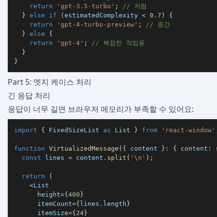
return
'gpt-3.5-turbo'
;
// 저렴
}
else
if
(
estimatedComplexity 
<
0.7
)
{
return
'gpt-4-turbo-preview'
;
// 중간
}
else
{
return
'gpt-4'
;
// 복잡한 작업용
}
}
Part 5: 엣지 케이스 처리
긴 응답 처리
응답이 너무 길면 브라우저 메모리가 부족할 수 있어요:
import
{
 FixedSizeList 
as
 List 
}
from
'react-window'
function
VirtualizedMessage
(
{
 content 
}
:
{
 content
:
const
 lines 
=
 content
.
split
(
'\n'
)
;
return
(
<
      height
=
{
400
}
      itemCount
=
{
lines
.
length
}
      itemSize
=
{
24
}