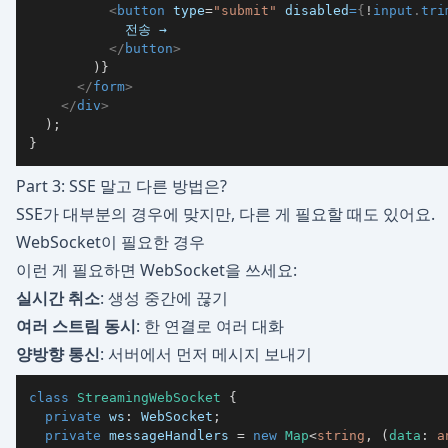
<
button
type
=
"
submit
"
disabled
=
{
!
input
.
tri
</
button
>
)
}
</
form
>
</
div
>
)
;
}
Part 3: SSE 말고 다른 방법은?
SSE가 대부분의 경우에 맞지만, 다른 게 필요할 때도 있어요.
WebSocket이 필요한 경우
이런 게 필요하면 WebSocket을 쓰세요:
실시간 취소
: 생성 중간에 끊기
여러 스트림 동시
: 한 연결로 여러 대화
양방향 통신
: 서버에서 먼저 메시지 보내기
class
StreamingWebSocket
{
private
 ws
:
 WebSocket
;
private
 messageHandlers 
=
new
Map
<
string
,
(
data
:
a