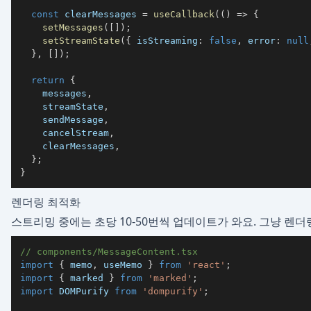
const
 clearMessages 
=
useCallback
(
(
)
=>
{
setMessages
(
[
]
)
;
setStreamState
(
{
 isStreaming
:
false
,
 error
:
null
}
,
[
]
)
;
return
{
    messages
,
    streamState
,
    sendMessage
,
    cancelStream
,
    clearMessages
,
}
;
}
렌더링 최적화
스트리밍 중에는 초당 10-50번씩 업데이트가 와요. 그냥 렌
// components/MessageContent.tsx
import
{
 memo
,
 useMemo 
}
from
'react'
;
import
{
 marked 
}
from
'marked'
;
import
DOMPurify
from
'dompurify'
;