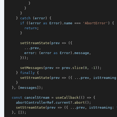
}
}
}
}
catch
(
error
)
{
if
(
(
error 
as
 Error
)
.
name 
===
'AbortError'
)
{
return
;
}
setStreamState
(
prev 
=>
(
{
...
prev
,
        error
:
(
error 
as
 Error
)
.
message
,
}
)
)
;
setMessages
(
prev 
=>
 prev
.
slice
(
0
,
-
1
)
)
;
}
finally
{
setStreamState
(
prev 
=>
(
{
...
prev
,
 isStreaming
}
}
,
[
messages
]
)
;
const
 cancelStream 
=
useCallback
(
(
)
=>
{
    abortControllerRef
.
current
?.
abort
(
)
;
setStreamState
(
prev 
=>
(
{
...
prev
,
 isStreaming
:
}
,
[
]
)
;