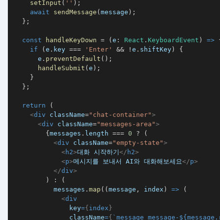
setInput
(
''
)
;
await
sendMessage
(
message
)
;
}
;
const
handleKeyDown
=
(
e
:
React
.
KeyboardEvent
)
=>
if
(
e
.
key
===
'Enter'
&&
!
e
.
shiftKey
)
{
      e
.
preventDefault
(
)
;
handleSubmit
(
e
)
;
}
}
;
return
(
<
div
className
=
"
chat-container
"
>
<
div
className
=
"
messages-area
"
>
{
messages
.
length
===
0
?
(
<
div
className
=
"
empty-state
"
>
<
h2
>
대화 시작하기
</
h2
>
<
p
>
메시지를 보내서 AI와 대화해보세요
</
p
>
</
div
>
)
:
(
          messages
.
map
(
(
message
,
 index
)
=>
(
<
div
key
=
{
index
}
className
=
{
`
message message-
${
message
.