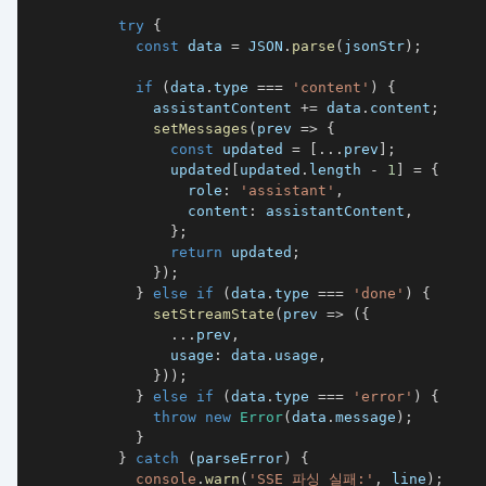
try
{
const
 data 
=
JSON
.
parse
(
jsonStr
)
;
if
(
data
.
type 
===
'content'
)
{
              assistantContent 
+=
 data
.
content
;
setMessages
(
prev 
=>
{
const
 updated 
=
[
...
prev
]
;
                updated
[
updated
.
length 
-
1
]
=
{
                  role
:
'assistant'
,
                  content
:
 assistantContent
,
}
;
return
 updated
;
}
)
;
}
else
if
(
data
.
type 
===
'done'
)
{
setStreamState
(
prev 
=>
(
{
...
prev
,
                usage
:
 data
.
usage
,
}
)
)
;
}
else
if
(
data
.
type 
===
'error'
)
{
throw
new
Error
(
data
.
message
)
;
}
}
catch
(
parseError
)
{
console
.
warn
(
'SSE 파싱 실패:'
,
 line
)
;