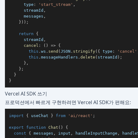
      type
:
'start_stream'
,
      streamId
,
      messages
,
}
)
)
;
return
{
      streamId
,
cancel
:
(
)
=>
{
this
.
ws
.
send
(
JSON
.
stringify
(
{
 type
:
'cancel'
this
.
messageHandlers
.
delete
(
streamId
)
;
}
,
}
;
}
}
Vercel AI SDK 쓰기
프로덕션에서 빠르게 구현하려면
Vercel AI SDK
가 편해요:
import
{
 useChat 
}
from
'ai/react'
;
export
function
Chat
(
)
{
const
{
 messages
,
 input
,
 handleInputChange
,
 handle