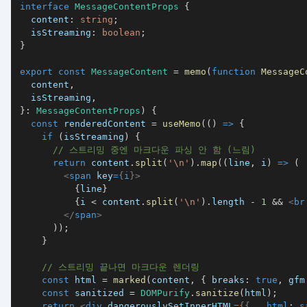
interface
MessageContentProps
{
  content
:
string
;
  isStreaming
:
boolean
;
}
export
const
MessageContent
=
memo
(
function
MessageC
  content
,
  isStreaming
,
}
:
MessageContentProps
)
{
const
 renderedContent 
=
useMemo
(
(
)
=>
{
if
(
isStreaming
)
{
// 스트리밍 중엔 마크다운 파싱 안 함 (느림)
return
 content
.
split
(
'\n'
)
.
map
(
(
line
,
 i
)
=>
(
<
span
key
=
{
i
}
>
{
line
}
{
i 
<
 content
.
split
(
'\n'
)
.
length
-
1
&&
<
br
</
span
>
)
)
;
}
// 스트리밍 끝나면 마크다운 렌더링
const
 html 
=
marked
(
content
,
{
 breaks
:
true
,
 gfm
const
 sanitized 
=
DOMPurify
.
sanitize
(
html
)
;
return
<
div
dangerouslySetInnerHTML
=
{
{
 __html
:
 s