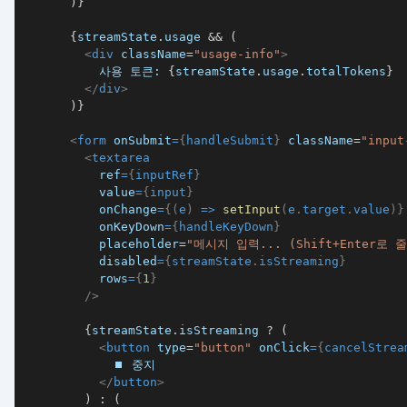
)
}
{
streamState
.
usage
&&
(
<
div
className
=
"
usage-info
"
>
          사용 토큰: 
{
streamState
.
usage
.
totalTokens
}
</
div
>
)
}
<
form
onSubmit
=
{
handleSubmit
}
className
=
"
input
<
textarea
ref
=
{
inputRef
}
value
=
{
input
}
onChange
=
{
(
e
)
=>
setInput
(
e
.
target
.
value
)
}
onKeyDown
=
{
handleKeyDown
}
placeholder
=
"
메시지 입력... (Shift+Enter로 
disabled
=
{
streamState
.
isStreaming
}
rows
=
{
1
}
/>
{
streamState
.
isStreaming
?
(
<
button
type
=
"
button
"
onClick
=
{
cancelStrea
</
button
>
)
:
(