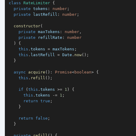
class
RateLimiter
{
private
 tokens
:
number
;
private
 lastRefill
:
number
;
constructor
(
private
 maxTokens
:
number
,
private
 refillRate
:
number
)
{
this
.
tokens 
=
 maxTokens
;
this
.
lastRefill 
=
 Date
.
now
(
)
;
}
async
acquire
(
)
:
Promise
<
boolean
>
{
this
.
refill
(
)
;
if
(
this
.
tokens 
>=
1
)
{
this
.
tokens 
-=
1
;
return
true
;
}
return
false
;
}
private
refill
(
)
{