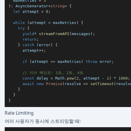
  maxRetries 
=
3
)
:
 AsyncGenerator
<
string
>
{
let
 attempt 
=
0
;
while
(
attempt 
<
 maxRetries
)
{
try
{
yield
*
streamFromAPI
(
messages
)
;
return
;
}
catch
(
error
)
{
      attempt
++
;
if
(
attempt 
>=
 maxRetries
)
throw
 error
;
// 지수 백오프: 1초, 2초, 4초
const
 delay 
=
 Math
.
pow
(
2
,
 attempt 
-
1
)
*
1000
;
await
new
Promise
(
resolve 
=>
setTimeout
(
resolv
}
}
}
Rate Limiting
여러 사용자가 동시에 스트리밍할 때: