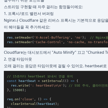
실수하기 쉬운 포인트들
스트리밍 구현할 때 자주 걸리는 함정들이에요:
1. 프록시/로드 밸런서 버퍼링
Nginx나 Cloudflare 같은 리버스 프록시는 기본적으로 응
이 헤더들을 꼭 추가하세요:
res
.
setHeader
(
'X-Accel-Buffering'
,
'no'
)
;
// Nginx
res
.
setHeader
(
'Cache-Control'
,
'no-cache, no-transfo
Cloudflare는 대시보드에서 "Auto Minify" 끄고 "Chunked 
2. 연결 타임아웃
오래 걸리는 응답은 타임아웃에 걸릴 수 있어요. heartbeat
// 15초마다 heartbeat 보내서 연결 유지
const
 heartbeat 
=
setInterval
(
(
)
=>
{
  res
.
write
(
': heartbeat\n\n'
)
;
// SSE 주석, 클라이언
}
,
15000
)
;
req
.
on
(
'close'
,
(
)
=>
{
clearInterval
(
heartbeat
)
;