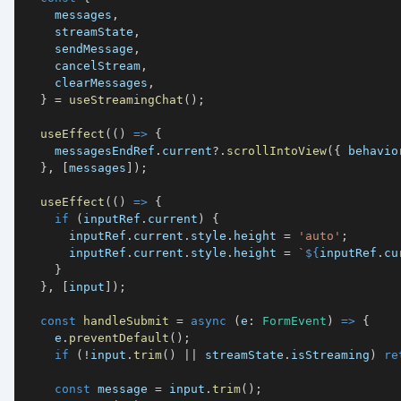
    messages
,
    streamState
,
    sendMessage
,
    cancelStream
,
    clearMessages
,
}
=
useStreamingChat
(
)
;
useEffect
(
(
)
=>
{
    messagesEndRef
.
current
?.
scrollIntoView
(
{
 behavio
}
,
[
messages
]
)
;
useEffect
(
(
)
=>
{
if
(
inputRef
.
current
)
{
      inputRef
.
current
.
style
.
height
=
'auto'
;
      inputRef
.
current
.
style
.
height
=
`
${
inputRef
.
cu
}
}
,
[
input
]
)
;
const
handleSubmit
=
async
(
e
:
FormEvent
)
=>
{
    e
.
preventDefault
(
)
;
if
(
!
input
.
trim
(
)
||
 streamState
.
isStreaming
)
re
const
 message 
=
 input
.
trim
(
)
;