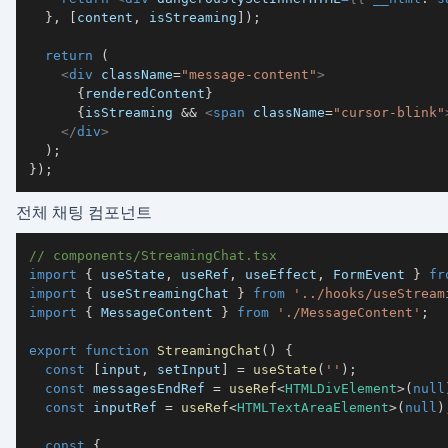
}
,
[
content
,
 isStreaming
]
)
;
return
(
<
div
className
=
"
message-content
"
>
{
renderedContent
}
{
isStreaming 
&&
<
span
className
=
"
cursor-blink
"
</
div
>
)
;
}
)
;
전체 채팅 컴포넌트
// components/StreamingChat.tsx
import
{
 useState
,
 useRef
,
 useEffect
,
FormEvent
}
fr
import
{
 useStreamingChat 
}
from
'../hooks/useStream
import
{
MessageContent
}
from
'./MessageContent'
;
export
function
StreamingChat
(
)
{
const
[
input
,
 setInput
]
=
useState
(
''
)
;
const
 messagesEndRef 
=
useRef
<
HTMLDivElement
>
(
null
const
 inputRef 
=
useRef
<
HTMLTextAreaElement
>
(
null
)
const
{