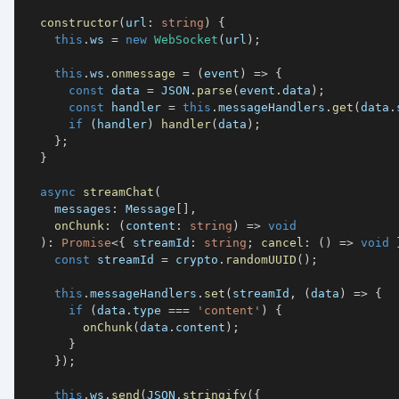
constructor
(
url
:
string
)
{
this
.
ws 
=
new
WebSocket
(
url
)
;
this
.
ws
.
onmessage
=
(
event
)
=>
{
const
 data 
=
JSON
.
parse
(
event
.
data
)
;
const
 handler 
=
this
.
messageHandlers
.
get
(
data
.
if
(
handler
)
handler
(
data
)
;
}
;
}
async
streamChat
(
    messages
:
 Message
[
]
,
onChunk
:
(
content
:
string
)
=>
void
)
:
Promise
<
{
 streamId
:
string
;
cancel
:
(
)
=>
void
const
 streamId 
=
 crypto
.
randomUUID
(
)
;
this
.
messageHandlers
.
set
(
streamId
,
(
data
)
=>
{
if
(
data
.
type 
===
'content'
)
{
onChunk
(
data
.
content
)
;
}
}
)
;
this
.
ws
.
send
(
JSON
.
stringify
(
{