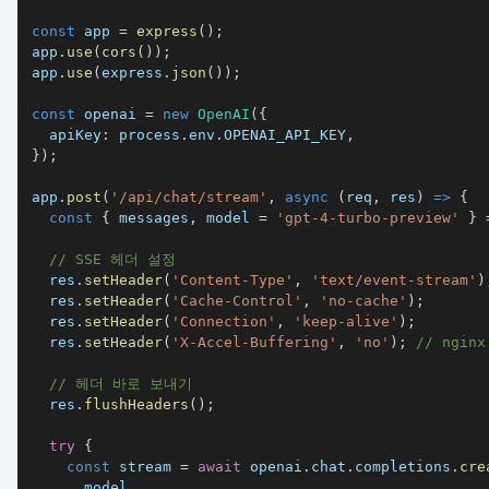
const
 app 
=
express
(
)
;
app
.
use
(
cors
(
)
)
;
app
.
use
(
express
.
json
(
)
)
;
const
 openai 
=
new
OpenAI
(
{
apiKey
:
 process
.
env
.
OPENAI_API_KEY
,
}
)
;
app
.
post
(
'/api/chat/stream'
,
async
(
req
,
 res
)
=>
{
const
{
 messages
,
 model 
=
'gpt-4-turbo-preview'
}
// SSE 헤더 설정
  res
.
setHeader
(
'Content-Type'
,
'text/event-stream'
)
  res
.
setHeader
(
'Cache-Control'
,
'no-cache'
)
;
  res
.
setHeader
(
'Connection'
,
'keep-alive'
)
;
  res
.
setHeader
(
'X-Accel-Buffering'
,
'no'
)
;
// ngi
// 헤더 바로 보내기
  res
.
flushHeaders
(
)
;
try
{
const
 stream 
=
await
 openai
.
chat
.
completions
.
cre
      model
,