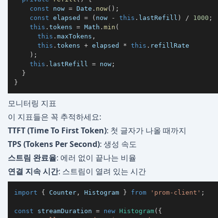
const
 now 
=
 Date
.
now
(
)
;
const
 elapsed 
=
(
now 
-
this
.
lastRefill
)
/
1000
;
this
.
tokens 
=
 Math
.
min
(
this
.
maxTokens
,
this
.
tokens 
+
 elapsed 
*
this
.
)
;
this
.
lastRefill 
=
 now
;
}
}
모니터링 지표
이 지표들은 꼭 추적하세요:
TTFT (Time To First Token)
: 첫 글자가 나올 때까지
TPS (Tokens Per Second)
: 생성 속도
스트림 완료율
: 에러 없이 끝나는 비율
연결 지속 시간
: 스트림이 열려 있는 시간
import
{
 Counter
,
 Histogram 
}
from
'prom-client'
;
const
 streamDuration 
=
new
Histogram
(
{