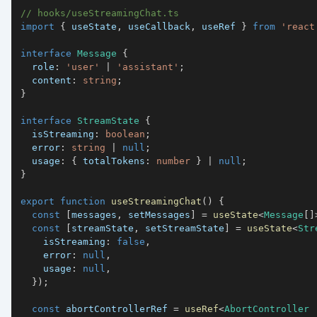
// hooks/useStreamingChat.ts
import
{
 useState
,
 useCallback
,
 useRef 
}
from
'react
interface
Message
{
  role
:
'user'
|
'assistant'
;
  content
:
string
;
}
interface
StreamState
{
  isStreaming
:
boolean
;
  error
:
string
|
null
;
  usage
:
{
 totalTokens
:
number
}
|
null
;
}
export
function
useStreamingChat
(
)
{
const
[
messages
,
 setMessages
]
=
useState
<
Message
[
]
const
[
streamState
,
 setStreamState
]
=
useState
<
Str
    isStreaming
:
false
,
    error
:
null
,
    usage
:
null
,
}
)
;
const
 abortControllerRef 
=
useRef
<
AbortController 