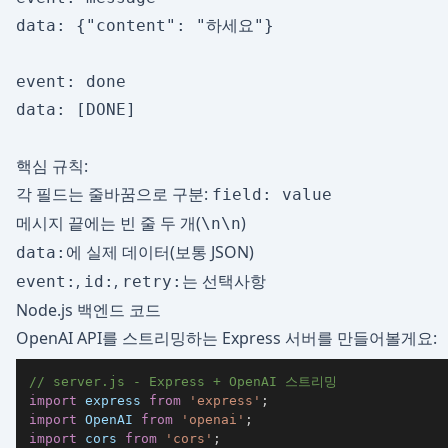
data: {"content": "하세요"}

event: done

data: [DONE]

핵심 규칙:
각 필드는 줄바꿈으로 구분:
field: value
메시지 끝에는 빈 줄 두 개(
)
\n\n
에 실제 데이터(보통 JSON)
data:
,
,
는 선택사항
event:
id:
retry:
Node.js 백엔드 코드
OpenAI API를 스트리밍하는 Express 서버를 만들어볼게요:
// server.js - Express + OpenAI 스트리밍
import
express
from
'express'
;
import
OpenAI
from
'openai'
;
import
cors
from
'cors'
;