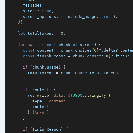
      messages
,
stream
:
true
,
stream_options
:
{
include_usage
:
true
}
,
}
)
;
let
 totalTokens 
=
0
;
for
await
(
const
 chunk 
of
 stream
)
{
const
 content 
=
 chunk
.
choices
[
0
]
?.
delta
?.
conte
const
 finishReason 
=
 chunk
.
choices
[
0
]
?.
finish_
if
(
chunk
.
usage
)
{
        totalTokens 
=
 chunk
.
usage
.
total_tokens
;
}
if
(
content
)
{
        res
.
write
(
`
data: 
${
JSON
.
stringify
(
{
type
:
'content'
,
}
)
}
\n\n
`
)
;
}
if
(
finishReason
)
{