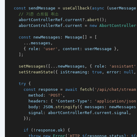
const
 sendMessage 
=
useCallback
(
async
(
userMessage
// 기존 스트림 취소
    abortControllerRef
.
current
?.
abort
(
)
;
    abortControllerRef
.
current 
=
new
AbortController
const
 newMessages
:
 Message
[
]
=
[
...
messages
,
{
 role
:
'user'
,
 content
:
 userMessage 
}
,
]
;
setMessages
(
[
...
newMessages
,
{
 role
:
'assistant'
setStreamState
(
{
 isStreaming
:
true
,
 error
:
null
,
try
{
const
 response 
=
await
fetch
(
'/api/chat/stream
        method
:
'POST'
,
        headers
:
{
'Content-Type'
:
'application/json
        body
:
JSON
.
stringify
(
{
 messages
:
 newMessages
        signal
:
 abortControllerRef
.
current
.
signal
,
}
)
;
if
(
!
response
.
ok
)
{
throw
new
Error
(
`
HTTP 
${
response
.
status
}
: 
${