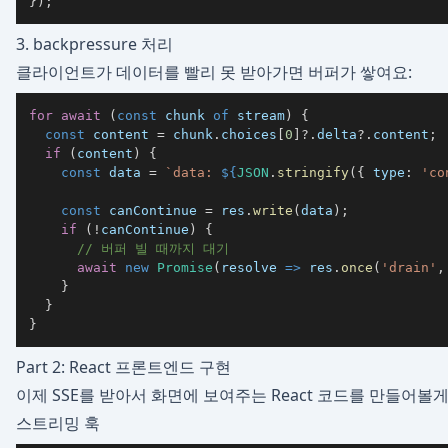
}
)
;
3. backpressure 처리
클라이언트가 데이터를 빨리 못 받아가면 버퍼가 쌓여요:
for
await
(
const
 chunk 
of
 stream
)
{
const
 content 
=
 chunk
.
choices
[
0
]
?.
delta
?.
content
;
if
(
content
)
{
const
 data 
=
`
data: 
${
JSON
.
stringify
(
{
type
:
'co
const
 canContinue 
=
 res
.
write
(
data
)
;
if
(
!
canContinue
)
{
// 버퍼 빌 때까지 대기
await
new
Promise
(
resolve
=>
 res
.
once
(
'drain'
,
}
}
}
Part 2: React 프론트엔드 구현
이제 SSE를 받아서 화면에 보여주는 React 코드를 만들어볼게
스트리밍 훅