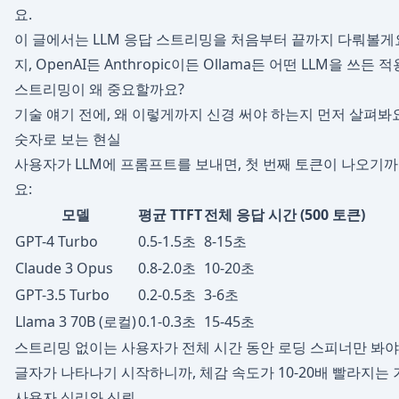
요.
이 글에서는 LLM 응답 스트리밍을 처음부터 끝까지 다뤄볼게
지, OpenAI든 Anthropic이든 Ollama든 어떤 LLM을 쓰
스트리밍이 왜 중요할까요?
기술 얘기 전에, 왜 이렇게까지 신경 써야 하는지 먼저 살펴봐요
숫자로 보는 현실
사용자가 LLM에 프롬프트를 보내면, 첫 번째 토큰이 나오기까지
요:
모델
평균 TTFT
전체 응답 시간 (500 토큰)
GPT-4 Turbo
0.5-1.5초
8-15초
Claude 3 Opus
0.8-2.0초
10-20초
GPT-3.5 Turbo
0.2-0.5초
3-6초
Llama 3 70B (로컬)
0.1-0.3초
15-45초
스트리밍 없이는 사용자가 전체 시간 동안 로딩 스피너만 봐야 해
글자가 나타나기 시작하니까, 체감 속도가 10-20배 빨라지는 
사용자 심리와 신뢰