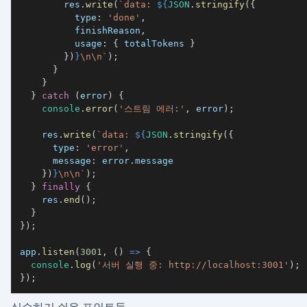
        res
.
write
(
`
data: 
${
JSON
.
stringify
(
{
type
:
'done'
,
          finishReason
,
usage
:
{
 totalTokens 
}
}
)
}
\n\n
`
)
;
}
}
}
catch
(
error
)
{
console
.
error
(
'스트림 에러:'
,
 error
)
;
    res
.
write
(
`
data: 
${
JSON
.
stringify
(
{
type
:
'error'
,
message
:
 error
.
message
}
)
}
\n\n
`
)
;
}
finally
{
    res
.
end
(
)
;
}
}
)
;
app
.
listen
(
3001
,
(
)
=>
{
console
.
log
(
'서버 실행 중: http://localhost:3001'
)
;
}
)
;