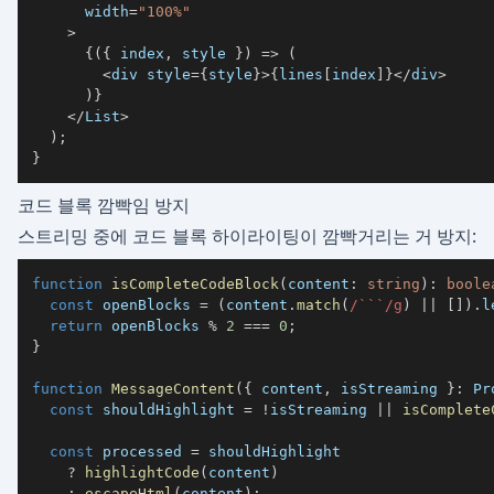
      width
=
"100%"
>
{
(
{
 index
,
 style 
}
)
=>
(
<
div style
=
{
style
}
>
{
lines
[
index
]
}
<
/
div
>
)
}
<
/
List
>
)
;
}
코드 블록 깜빡임 방지
스트리밍 중에 코드 블록 하이라이팅이 깜빡거리는 거 방지:
function
isCompleteCodeBlock
(
content
:
string
)
:
boole
const
 openBlocks 
=
(
content
.
match
(
/
```
/
g
)
||
[
]
)
.
l
return
 openBlocks 
%
2
===
0
;
}
function
MessageContent
(
{
 content
,
 isStreaming 
}
:
 Pr
const
 shouldHighlight 
=
!
isStreaming 
||
isComplete
const
 processed 
=
?
highlightCode
(
content
)
:
escapeHtml
(
content
)
;