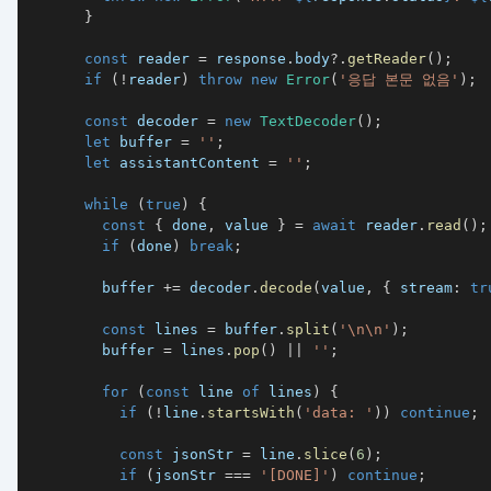
}
const
 reader 
=
 response
.
body
?.
getReader
(
)
;
if
(
!
reader
)
throw
new
Error
(
'응답 본문 없음'
)
;
const
 decoder 
=
new
TextDecoder
(
)
;
let
 buffer 
=
''
;
let
 assistantContent 
=
''
;
while
(
true
)
{
const
{
 done
,
 value 
}
=
await
 reader
.
read
(
)
;
if
(
done
)
break
;
        buffer 
+=
 decoder
.
decode
(
value
,
{
 stream
:
tr
const
 lines 
=
 buffer
.
split
(
'\n\n'
)
;
        buffer 
=
 lines
.
pop
(
)
||
''
;
for
(
const
 line 
of
 lines
)
{
if
(
!
line
.
startsWith
(
'data: '
)
)
continue
;
const
 jsonStr 
=
 line
.
slice
(
6
)
;
if
(
jsonStr 
===
'[DONE]'
)
continue
;