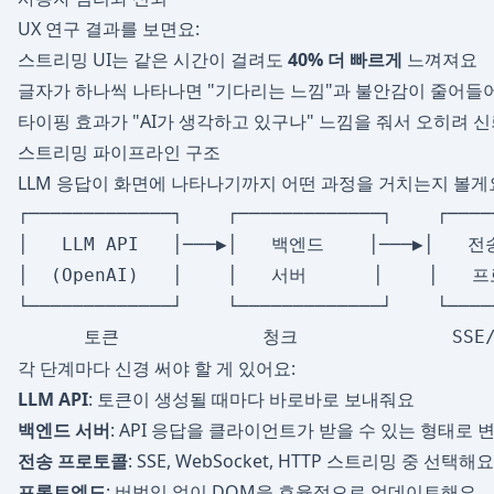
UX 연구 결과를 보면요:
스트리밍 UI는 같은 시간이 걸려도
40% 더 빠르게
느껴져요
글자가 하나씩 나타나면 "기다리는 느낌"과 불안감이 줄어들
타이핑 효과가 "AI가 생각하고 있구나" 느낌을 줘서 오히려 
스트리밍 파이프라인 구조
LLM 응답이 화면에 나타나기까지 어떤 과정을 거치는지 볼게
┌─────────────┐    ┌─────────────┐    ┌────
│   LLM API   │───▶│   백엔드    │───▶│   전
│  (OpenAI)   │    │   서버      │    │   프
└─────────────┘    └─────────────┘    └────
각 단계마다 신경 써야 할 게 있어요:
LLM API
: 토큰이 생성될 때마다 바로바로 보내줘요
백엔드 서버
: API 응답을 클라이언트가 받을 수 있는 형태로
전송 프로토콜
: SSE, WebSocket, HTTP 스트리밍 중 선택해요
프론트엔드
: 버벅임 없이 DOM을 효율적으로 업데이트해요