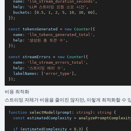
  name
:
'llm_stream_duration_seconds'
,
  help
:
'LLM 스트리밍 요청 소요 시간'
,
  buckets
:
[
0.5
,
1
,
2
,
5
,
10
,
30
,
60
]
,
}
)
;
const
 tokensGenerated 
=
new
Counter
(
{
  name
:
'llm_tokens_generated_total'
,
  help
:
'생성된 총 토큰 수'
,
}
)
;
const
 streamErrors 
=
new
Counter
(
{
  name
:
'llm_stream_errors_total'
,
  help
:
'스트리밍 에러 수'
,
  labelNames
:
[
'error_type'
]
,
}
)
;
비용 최적화
스트리밍 자체가 비용을 줄이진 않지만, 이렇게 최적화할 수 
function
selectModel
(
prompt
:
string
)
:
string
{
const
 estimatedComplexity 
=
analyzePromptComplexit
if
(
estimatedComplexity 
<
0.3
)
{