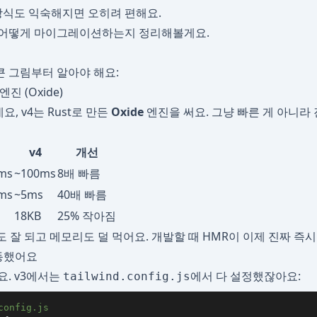
 방식도 익숙해지면 오히려 편해요.
 어떻게 마이그레이션하는지 정리해볼게요.
 그림부터 알아야 해요:
엔진 (Oxide)
요, v4는 Rust로 만든
Oxide
엔진을 써요. 그냥 빠른 게 아니라
v4
개선
ms
~100ms
8배 빠름
ms
~5ms
40배 빠름
18KB
25% 작아짐
도 잘 되고 메모리도 덜 먹어요. 개발할 때 HMR이 이제 진짜 즉시
이동했어요
요. v3에서는
에서 다 설정했잖아요:
tailwind.config.js
config.js