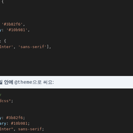
{
'#3b82f6'
,
y
:
'#10b981'
,
:
{
Inter'
,
'sans-serif'
]
,
파일 안에
으로 써요:
@theme
/
dcss"
;
y
:
#3b82f6
;
ary
:
#10b981
;
Inter"
,
 sans-serif
;