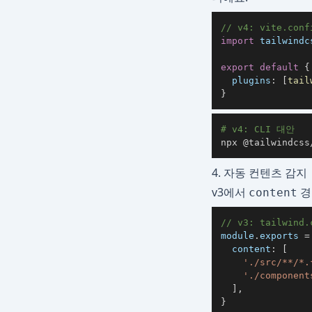
// v4: vite.con
import
tailwindc
export
default
{
plugins
:
[
tail
}
# v4: CLI 대안
npx @tailwindcss
4. 자동 컨텐츠 감지
v3에서
경
content
// v3: tailwind.
module
.
exports
=
content
:
[
'./src/**/*.
'./component
]
,
}