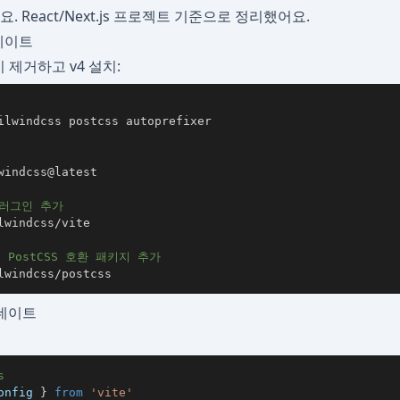
. React/Next.js 프로젝트 기준으로 정리했어요.
데이트
키지 제거하고 v4 설치:
플러그인 추가
면 PostCSS 호환 패키지 추가
lwindcss/postcss
업데이트
s
onfig 
}
from
'vite'