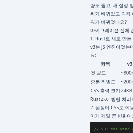
량도 줄고, 새 설정
뭐가 바뀌었고 각각
뭐가 바뀌었나요?
마이그레이션 전에 큰
1. Rust로 새로 만든 
v3는 JS 엔진이었는데
요:
항목
v3
첫 빌드
~800
증분 리빌드
~200
CSS 출력 크기
24KB
Rust라서 병렬 처리
2. 설정이 CSS로 
이게 제일 큰 변화예
// v3: tailwind.