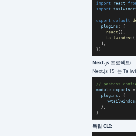
import
 react 
fro
import
 tailwindc
export
default
d
  plugins
:
[
react
(
)
,
tailwindcss
(
]
,
}
)
Next.js 프로젝트:
Next.js 15+는 Ta
// postcss.conf
module
.
exports
=
plugins
:
{
'@tailwindcs
}
,
}
독립 CLI: