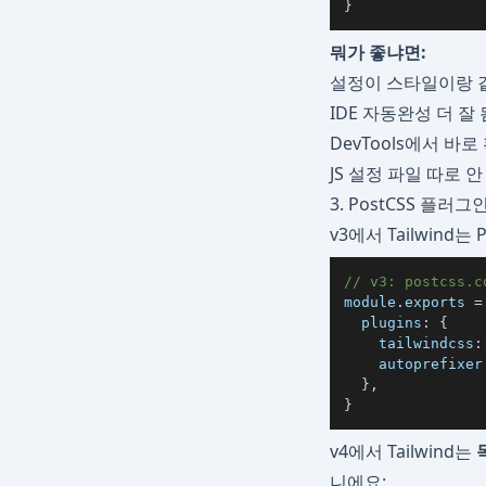
}
뭐가 좋냐면:
설정이 스타일이랑 
IDE 자동완성 더 잘 
DevTools에서 바로
JS 설정 파일 따로 
3. PostCSS 플러그
v3에서 Tailwind
// v3: postcss.c
module
.
exports
=
plugins
:
{
tailwindcss
:
autoprefixer
}
,
}
v4에서 Tailwind는
니에요: