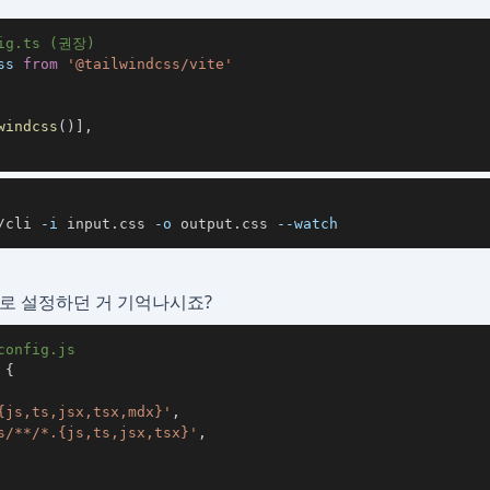
fig.ts (권장)
ss
from
'@tailwindcss/vite'
windcss
(
)
]
,
/cli 
-i
 input.css 
-o
 output.css 
--watch
로 설정하던 거 기억나시죠?
config.js
{
{js,ts,jsx,tsx,mdx}'
,
s/**/*.{js,ts,jsx,tsx}'
,