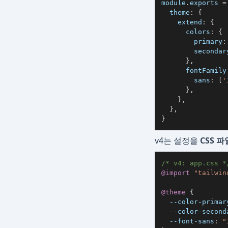
module
.
exports
=
theme
:
{
extend
:
{
colors
:
{
primary
:
secondar
}
,
fontFamily
sans
:
[
'
}
,
}
,
}
,
}
v4는 설정을
CSS 
/* v4: app.css *
@import
"tailwin
@theme
{
--color-primar
--color-second
--font-sans
:
"