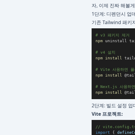
자, 이제 진짜 해볼게요
1단계: 디펜던시 업
기존 Tailwind 패
# v3 패키지 제거
npm
# v4 설치
npm
install
# Vite 사용하면 
npm
install
# Next.js 사용하
npm
install
 @tai
2단계: 빌드 설정 
Vite 프로젝트:
// vite.config.t
import
{
 defineC