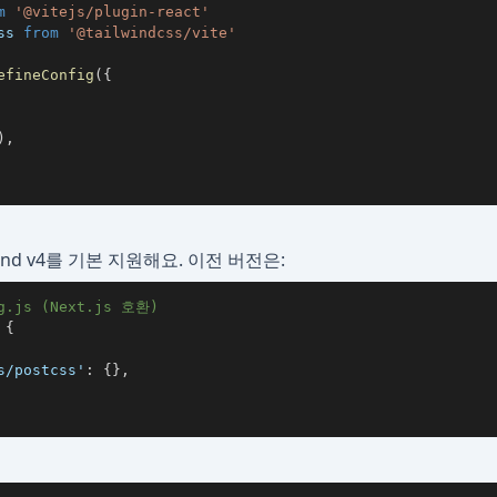
m
'@vitejs/plugin-react'
ss 
from
'@tailwindcss/vite'
efineConfig
(
{
)
,
ilwind v4를 기본 지원해요. 이전 버전은:
ig.js (Next.js 호환)
{
s/postcss'
:
{
}
,