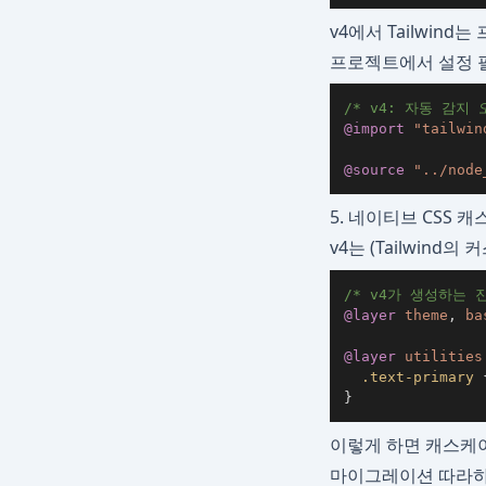
v4에서 Tailwin
프로젝트에서 설정 
/* v4: 자동 감지
@import
"tailwin
@source
"../node
5. 네이티브 CSS 
v4는 (Tailwind
/* v4가 생성하는 진
@layer
 theme
,
 ba
@layer
 utilities
.text-primary
}
이렇게 하면 캐스케이
마이그레이션 따라