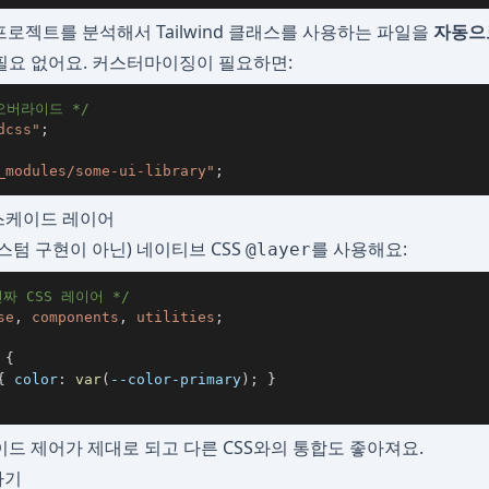
d는 프로젝트를 분석해서 Tailwind 클래스를 사용하는 파일을
자동으
필요 없어요. 커스터마이징이 필요하면:
 오버라이드 */
dcss"
;
_modules/some-ui-library"
;
캐스케이드 레이어
의 커스텀 구현이 아닌) 네이티브 CSS
를 사용해요:
@layer
짜 CSS 레이어 */
se
,
 components
,
 utilities
;
{
{
color
:
var
(
--color-primary
)
;
}
드 제어가 제대로 되고 다른 CSS와의 통합도 좋아져요.
하기