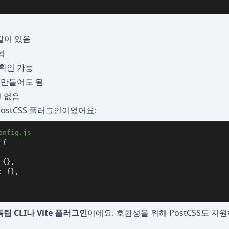
같이 있음
됨
 확인 가능
안 만들어도 됨
인 없음
는 PostCSS 플러그인이었어요:
onfig.js
{
{
}
,
:
{
}
,
독립 CLI나 Vite 플러그인
이에요. 호환성을 위해 PostCSS도 