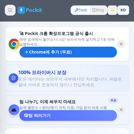
Pockit
Tools
Blog
KO
🚀 Pockit 크롬 확장프로그램 공식 출시
매번 검색해서 들어오시나요? 브라우저에 설치하고 1초 만에
실행하세요.
Chrome에 추가 (무료)
100% 프라이버시 보장
모든 데이터는 브라우저 내부에서만 처리됩니다. 파일은
절대 서버로 전송되지 않으니 안심하세요.
무료
팀 나누기, 이제 싸우지 마세요
실력 밸런스 + 분리/묶기 규칙 지원. 가입 없이 바로 사용
👥
🎲
팀 짜러가기