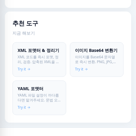
추천 도구
지금 해보기
XML 포맷터 & 정리기
이미지 Base64 변환기
XML 코드를 즉시 포맷, 정
이미지를 Base64 문자열
리, 검증. 압축된 XML을 들
로 즉시 변환. PNG, JPG,
여쓰기로 보기 좋게 변환.
GIF를 Data URI 또는 순수
Try it
Try it
프로덕션용 XML 압축.
Base64로 인코딩해
100% 브라우저 처리.
HTML/CSS에 바로 삽입하
세요. 서버 업로드 없이 브
라우저에서 안전하게 처리.
YAML 포맷터
YAML 파일 설정이 까다롭
다면 맡겨주세요. 문법 오
류를 검사하고 깔끔하게 포
Try it
맷팅해 드립니다. 물론 데
이터는 안전합니다.