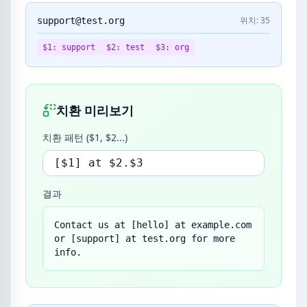
위치: 35
support@test.org
$1: support
$2: test
$3: org
치환 미리보기
치환 패턴 ($1, $2...)
결과
Contact us at [hello] at example.com 
or [support] at test.org for more 
info.