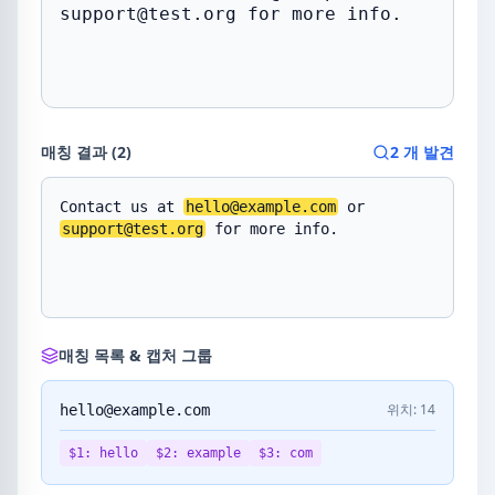
매칭 결과 (2)
2 개 발견
Contact us at 
hello@example.com
 or 
support@test.org
 for more info.
매칭 목록 & 캡처 그룹
위치: 14
hello@example.com
$1: hello
$2: example
$3: com