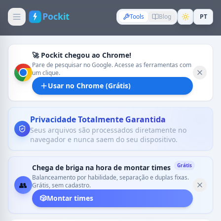
Pockit
Tools
Blog
PT
🚀 Pockit chegou ao Chrome!
Pare de pesquisar no Google. Acesse as ferramentas com
um clique.
Usar no Chrome (Grátis)
Privacidade Totalmente Garantida
Seus arquivos são processados diretamente no
navegador e nunca saem do seu dispositivo.
Grátis
Chega de briga na hora de montar times
Balanceamento por habilidade, separação e duplas fixas.
👥
Grátis, sem cadastro.
🎲
Montar times