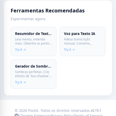
Ferramentas Recomendadas
Experimentar agora
Resumidor de Texto IA
Voz para Texto IA
Leia menos, entenda
Adeus transcrição
mais. Obtenha os pontos-
manual. Converta
chave de textos longos
gravações de reuniões
Try it
Try it
em segundos com nossa
ou notas de voz em texto
IA. Privacidade total: seus
com precisão
documentos não saem
profissional. Seguro e
do navegador.
privado, impulsionado
Gerador de Sombra de Caixa
pelo seu dispositivo.
Sombras perfeitas. Crie
efeitos de `box-shadow`
CSS visualmente e copie
Try it
o código otimizado.
Adicione profundidade e
estilo.
© 2026 Pockit. Todos os direitos reservados.
v2.15.1
Chrome Extension
Privacy Policy
Terms of Service