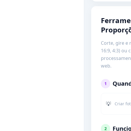
Ferramen
Proporç
Corte, gire e
16:9, 4:3) ou 
processament
web.
Quand
1
💡
Criar fot
Funci
2