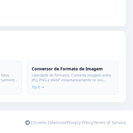
Conversor de Formato de Imagem
 fotos
Liberdade de formatos. Converta imagens entre
ersalmente
JPG, PNG e WebP instantaneamente no seu
idade.
navegador. Privacidade total: suas fotos são
Try it
suas.
Chrome Extension
Privacy Policy
Terms of Service