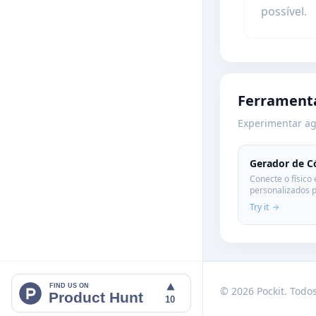
possível.
Ferrament
Experimentar a
Gerador de C
Conecte o físico 
personalizados p
em alta qualidade
Try it
FIND US ON
© 2026 Pockit. Todos
Product Hunt
10