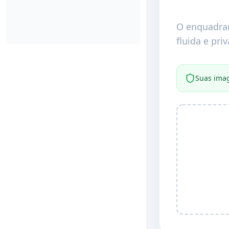
O enquadram
fluida e pri
Suas imag