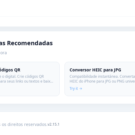
as Recomendadas
gora
ódigos QR
Conversor HEIC para JPG
e o digital. Crie códigos QR
Compatibilidade instantánea. Converta
ara seus links ou textos e baixe
HEIC do iPhone para JPG ou PNG univ
. Ilimitado e gratuito.
compatíveis. Rápido e sem perder qual
Try it
 os direitos reservados.
v2.15.1