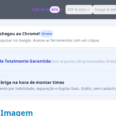
AI Tools
PDF & Docs
Image & Me
BETA
t chegou ao Chrome!
Chrome
squisar no Google. Acesse as ferramentas com um clique.
de Totalmente Garantida
Seus arquivos são processados diret
 briga na hora de montar times
nto por habilidade, separação e duplas fixas. Grátis, sem cadastr
r Imagem