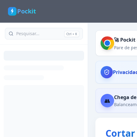
Pockit
Ctrl + K
🚀 Pocki
Pare de pe
Privacida
Chega de
👥
Balanceame
Corta