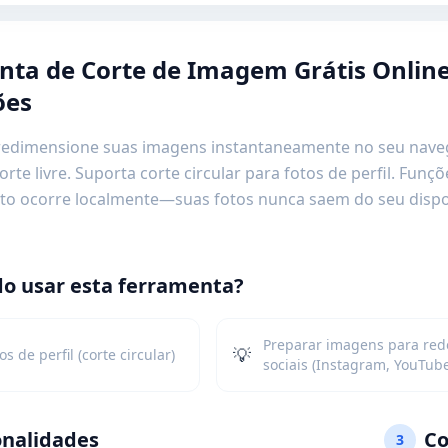
ta de Corte de Imagem Grátis Online
ões
 redimensione suas imagens instantaneamente no seu naveg
corte livre. Suporta corte circular para fotos de perfil. Fun
o ocorre localmente—suas fotos nunca saem do seu disposit
o usar esta ferramenta?
Preparar imagens para red
💡
os de perfil (corte circular)
sociais (Instagram, YouTub
onalidades
Co
3