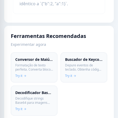
idêntico a `{"b":2, "a":1}`.
Ferramentas Recomendadas
Experimentar agora
Conversor de Maiúsculas/Minúsculas
Buscador de Keycode
Formatação de texto
Depure eventos de
perfeita. Converta blocos
teclado. Obtenha códigos
de texto para maiúsculas,
de tecla JavaScript
Try it
Try it
minúsculas, camelCase e
(KeyCode, event.key)
mais instantaneamente.
instantaneamente ao
Poupe tempo de edição
pressionar qualquer
manual.
tecla. Essencial para UI.
Decodificador Base64 para Imagem
Decodifique strings
Base64 para imagens
instantaneamente.
Try it
Converta Data URI para
arquivo PNG, JPG, SVG