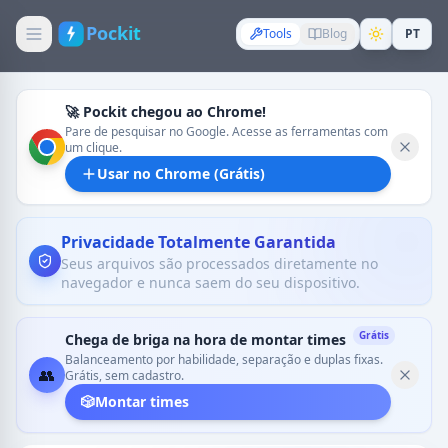
Pockit
Tools
Blog
PT
🚀 Pockit chegou ao Chrome!
Pare de pesquisar no Google. Acesse as ferramentas com
um clique.
Usar no Chrome (Grátis)
Privacidade Totalmente Garantida
Seus arquivos são processados diretamente no
navegador e nunca saem do seu dispositivo.
Grátis
Chega de briga na hora de montar times
Balanceamento por habilidade, separação e duplas fixas.
👥
Grátis, sem cadastro.
🎲
Montar times