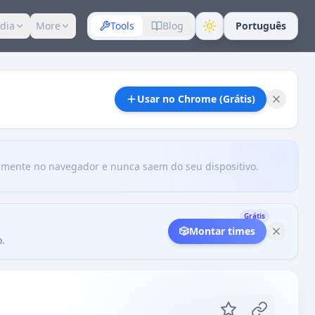
dia
More
Tools
Blog
Português
Usar no Chrome (Grátis)
amente no navegador e nunca saem do seu dispositivo.
Grátis
🎲
Montar times
o.