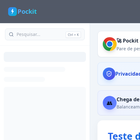
Pockit
Ctrl + K
🚀 Pocki
Pare de pe
Privacida
Chega de
👥
Balanceame
Teste 