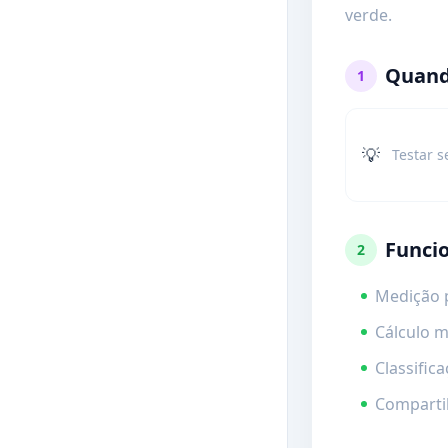
verde.
Quand
1
💡
Testar s
Funci
2
Medição 
Cálculo m
Classific
Compartil