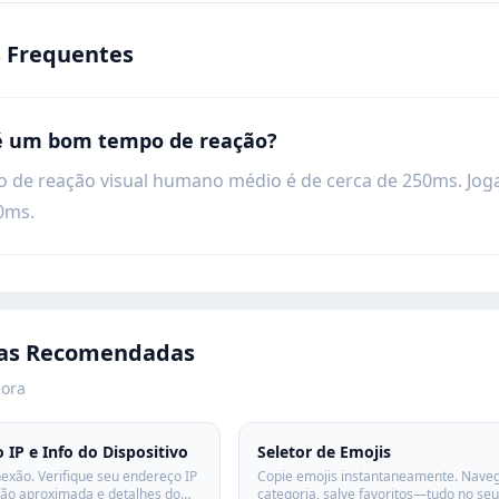
 Frequentes
 é um bom tempo de reação?
o de reação visual humano médio é de cerca de 250ms. Jog
0ms.
as Recomendadas
gora
IP e Info do Dispositivo
Seletor de Emojis
exão. Verifique seu endereço IP
Copie emojis instantaneamente. Nave
ação aproximada e detalhes do
categoria, salve favoritos—tudo no seu