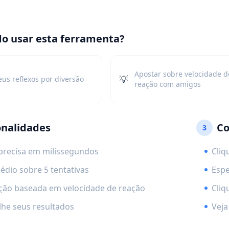
o usar esta ferramenta?
Apostar sobre velocidade d
💡
eus reflexos por diversão
reação com amigos
onalidades
Co
3
precisa em milissegundos
Cliq
édio sobre 5 tentativas
Espe
ação baseada em velocidade de reação
Cliq
he seus resultados
Veja