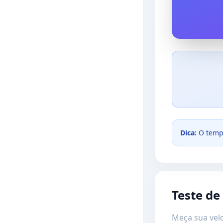
Dica:
O tempo
Teste d
Meça sua velo