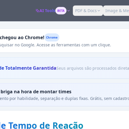
AI Tools
PDF & Docs
Image & Me
BETA
t chegou ao Chrome!
Chrome
squisar no Google. Acesse as ferramentas com um clique.
de Totalmente Garantida
Seus arquivos são processados diret
 briga na hora de montar times
nto por habilidade, separação e duplas fixas. Grátis, sem cadastr
de Tempo de Reação