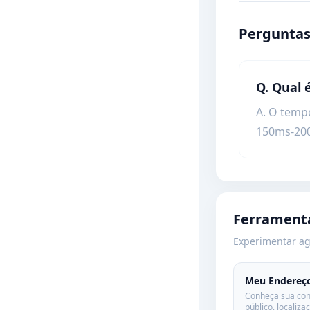
Perguntas
Q. Qual
A. O temp
150ms-20
Ferrament
Experimentar a
Meu Endereço 
Conheça sua con
público, localiz