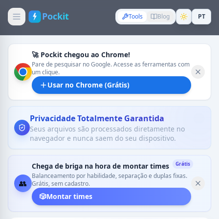
Pockit
Tools
Blog
PT
🚀 Pockit chegou ao Chrome!
Pare de pesquisar no Google. Acesse as ferramentas com
um clique.
Usar no Chrome (Grátis)
Privacidade Totalmente Garantida
Seus arquivos são processados diretamente no
navegador e nunca saem do seu dispositivo.
Grátis
Chega de briga na hora de montar times
Balanceamento por habilidade, separação e duplas fixas.
👥
Grátis, sem cadastro.
🎲
Montar times