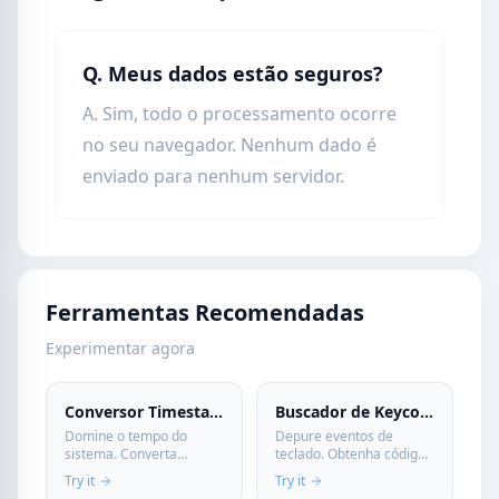
Q. Meus dados estão seguros?
A. Sim, todo o processamento ocorre
no seu navegador. Nenhum dado é
enviado para nenhum servidor.
Ferramentas Recomendadas
Experimentar agora
Conversor Timestamp Unix
Buscador de Keycode
Domine o tempo do
Depure eventos de
sistema. Converta
teclado. Obtenha códigos
Timestamps Unix para
de tecla JavaScript
Try it
Try it
datas legíveis e vice-
(KeyCode, event.key)