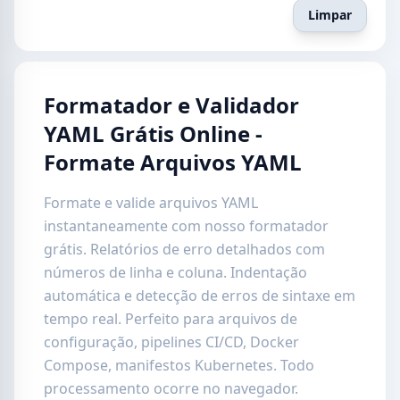
Limpar
Formatador e Validador
YAML Grátis Online -
Formate Arquivos YAML
Formate e valide arquivos YAML
instantaneamente com nosso formatador
grátis. Relatórios de erro detalhados com
números de linha e coluna. Indentação
automática e detecção de erros de sintaxe em
tempo real. Perfeito para arquivos de
configuração, pipelines CI/CD, Docker
Compose, manifestos Kubernetes. Todo
processamento ocorre no navegador.