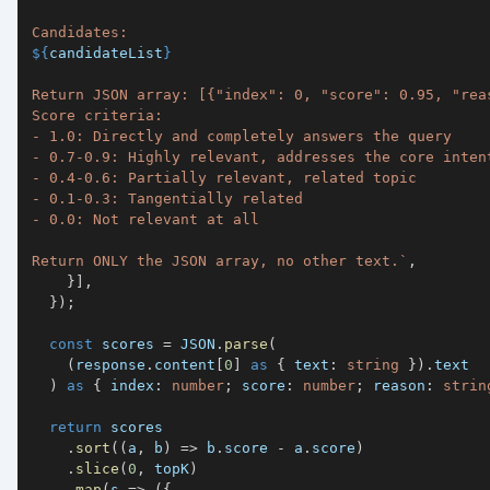
${
candidateList
}
Return ONLY the JSON array, no other text.
`
,
}
]
,
}
)
;
const
 scores 
=
JSON
.
parse
(
(
response
.
content
[
0
]
as
{
 text
:
string
}
)
.
)
as
{
 index
:
number
;
 score
:
number
;
 reason
:
strin
return
.
sort
(
(
a
,
 b
)
=>
 b
.
score 
-
 a
.
score
)
.
slice
(
0
,
 topK
)
.
map
(
s 
=>
(
{