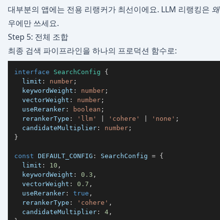
대부분의 앱에는 전용 리랭커가 최선이에요. LLM 리랭킹은
왜
우에만 쓰세요.
Step 5: 전체 조합
최종 검색 파이프라인을 하나의 프로덕션 함수로:
interface
SearchConfig
{
  limit
:
number
;
  keywordWeight
:
number
;
  vectorWeight
:
number
;
  useReranker
:
boolean
;
  rerankerType
:
'llm'
|
'cohere'
|
'none'
;
  candidateMultiplier
:
number
;
}
const
DEFAULT_CONFIG
:
 SearchConfig 
=
{
  limit
:
10
,
  keywordWeight
:
0.3
,
  vectorWeight
:
0.7
,
  useReranker
:
true
,
  rerankerType
:
'cohere'
,
  candidateMultiplier
:
4
,