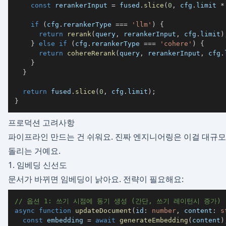
const
 rerankerInput 
=
 fused
.
slice
(
0
,
 cfg
.
limit 
*
if
(
cfg
.
rerankerType 
===
'llm'
)
{
return
rerank
(
query
,
 rerankerInput
,
 cfg
.
limit
)
}
else
if
(
cfg
.
rerankerType 
===
'cohere'
)
{
return
cohereRerank
(
query
,
 rerankerInput
,
 cfg
.
}
}
return
 fused
.
slice
(
0
,
 cfg
.
limit
)
;
}
프로덕션 고려사항
파이프라인 만드는 건 쉬워요. 진짜 엔지니어링은 이걸 대규모
돌리는 거예요.
1. 임베딩 신선도
문서가 바뀌면 임베딩이 낡아요. 전략이 필요해요:
// 옵션 1: 쓰기 시점에 동기 생성 (간단, 쓰기 레이턴시 증가)
async
function
updateDocument
(
id
:
number
,
 content
:
s
const
 embedding 
=
await
generateEmbedding
(
content
)