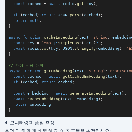
const
 cached 
=
await
 redis
.
get
(
key
)
;
if
(
cached
)
return
JSON
.
parse
(
cached
)
;
return
null
;
}
async
function
cacheEmbedding
(
text
:
string
,
 embeddin
const
 key 
=
`
emb:
${
simpleHash
(
text
)
}
`
;
await
 redis
.
set
(
key
,
JSON
.
stringify
(
embedding
)
,
'E
}
// 캐싱 적용 래퍼
async
function
getEmbedding
(
text
:
string
)
:
Promise
<
n
const
 cached 
=
await
getCachedEmbedding
(
text
)
;
if
(
cached
)
return
 cached
;
const
 embedding 
=
await
generateEmbedding
(
text
)
;
await
cacheEmbedding
(
text
,
 embedding
)
;
return
 embedding
;
}
4. 모니터링과 품질 측정
측정 안 하면 개선 못 해요. 이 지표들을 추적하세요: