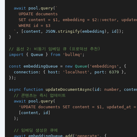
await
 pool
.
query
(
`
`
,
[
content
,
JSON
.
stringify
(
embedding
)
,
 id
]
)
;
}
// 옵션 2: 비동기 임베딩 큐 (프로덕션 추천)
import
{
 Queue 
}
from
'bullmq'
;
const
 embeddingQueue 
=
new
Queue
(
'embeddings'
,
{
  connection
:
{
 host
:
'localhost'
,
 port
:
6379
}
,
}
)
;
async
function
updateDocumentAsync
(
id
:
number
,
 conte
// 콘텐츠는 즉시 업데이트
await
 pool
.
query
(
'UPDATE documents SET content = $1, updated_at =
[
content
,
 id
]
)
;
// 임베딩 생성은 큐에
await
 embeddingQueue
.
add
(
'generate'
,
{