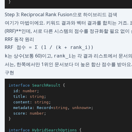
}
Step 3: Reciprocal Rank Fusion으로 하이브리드 검색
여기가 마법이에요. 키워드 결과와 벡터 결과를 합치는 거죠. 표준 방식
(RRF)**인데, 서로 다른 시스템의 점수를 정규화할 필요 없이
RRF 동작 원리
는 상수(보통 60)이고,
는 각 결과 리스트에서 문서의
k
rank_i
서는, 한쪽에서만 1위인 문서보다 더 높은 합산 점수를 받아요
구현
interface
SearchResult
{
  id
:
number
;
  title
:
string
;
  content
:
string
;
  metadata
:
 Record
<
string
,
unknown
>
;
  score
:
number
;
}
interface
HybridSearchOptions
{