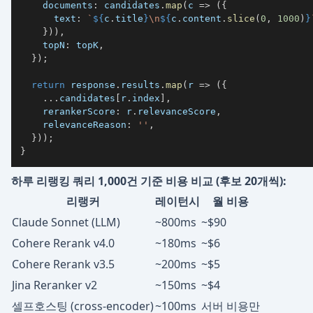
    documents
:
 candidates
.
map
(
c 
=>
(
{
      text
:
`
${
c
.
title
}
\n
${
c
.
content
.
slice
(
0
,
1000
)
}
}
)
)
,
    topN
:
 topK
,
}
)
;
return
 response
.
results
.
map
(
r 
=>
(
{
...
candidates
[
r
.
index
]
,
    rerankerScore
:
 r
.
relevanceScore
,
    relevanceReason
:
''
,
}
)
)
;
}
하루 리랭킹 쿼리 1,000건 기준 비용 비교 (후보 20개씩):
리랭커
레이턴시
월 비용
Claude Sonnet (LLM)
~800ms
~$90
Cohere Rerank v4.0
~180ms
~$6
Cohere Rerank v3.5
~200ms
~$5
Jina Reranker v2
~150ms
~$4
셀프호스팅 (cross-encoder)
~100ms
서버 비용만