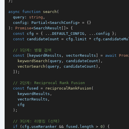
}
;
async
function
search
(
  query
:
string
,
  config
:
 Partial
<
SearchConfig
>
=
{
}
)
:
Promise
<
SearchResult
[
]
>
{
const
 cfg 
=
{
...
DEFAULT_CONFIG
,
...
config 
}
;
const
 candidateCount 
=
 cfg
.
limit 
*
 cfg
.
candidateMu
// 1단계: 병렬 검색
const
[
keywordResults
,
 vectorResults
]
=
await
Prom
keywordSearch
(
query
,
 candidateCount
)
,
vectorSearch
(
query
,
 candidateCount
)
,
]
)
;
// 2단계: Reciprocal Rank Fusion
const
 fused 
=
reciprocalRankFusion
(
    keywordResults
,
    vectorResults
,
)
;
// 3단계: 리랭킹 (선택)
if
(
cfg
.
useReranker 
&&
 fused
.
length 
>
0
)
{