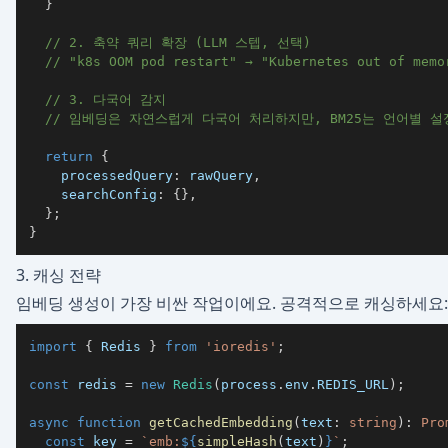
}
// 2. 축약 쿼리 확장 (LLM 스텝, 선택)
// "k8s OOM pod restart" → "Kubernetes out of memo
// 3. 다국어 감지
// 임베딩은 자연스럽게 다국어 처리하지만, BM25는 언어별 설
return
{
    processedQuery
:
 rawQuery
,
    searchConfig
:
{
}
,
}
;
}
3. 캐싱 전략
임베딩 생성이 가장 비싼 작업이에요. 공격적으로 캐싱하세요:
import
{
 Redis 
}
from
'ioredis'
;
const
 redis 
=
new
Redis
(
process
.
env
.
REDIS_URL
)
;
async
function
getCachedEmbedding
(
text
:
string
)
:
Pro
const
 key 
=
`
emb:
${
simpleHash
(
text
)
}
`
;