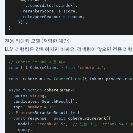
...
candidates
[
s
.
index
]
,
      rerankerScore
:
 s
.
score
,
      relevanceReason
:
 s
.
reason
,
}
)
)
;
}
전용 리랭커 모델 (저렴한 대안)
LLM 리랭킹은 강력하지만 비싸요. 검색량이 많으면 전용 리랭
// Cohere Rerank 사용 예시
import
{
 CohereClient 
}
from
'cohere-ai'
;
const
 cohere 
=
new
CohereClient
(
{
 token
:
 process
.
env
async
function
cohereRerank
(
  query
:
string
,
  candidates
:
 SearchResult
[
]
,
  topK
:
number
=
10
)
:
Promise
<
RerankedResult
[
]
>
{
const
 response 
=
await
 cohere
.
v2
.
rerank
(
{
    model
:
'rerank-v3.5'
,
// 또는 최신 'rerank-v4.0-p
    query
,