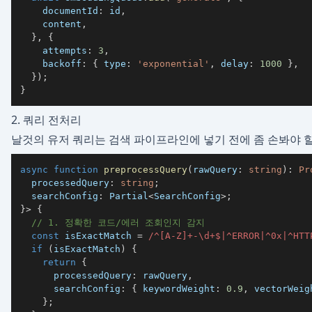
    documentId
:
 id
,
    content
,
}
,
{
    attempts
:
3
,
    backoff
:
{
 type
:
'exponential'
,
 delay
:
1000
}
,
}
)
;
}
2. 쿼리 전처리
날것의 유저 쿼리는 검색 파이프라인에 넣기 전에 좀 손봐야 할
async
function
preprocessQuery
(
rawQuery
:
string
)
:
Pr
  processedQuery
:
string
;
  searchConfig
:
 Partial
<
SearchConfig
>
;
}
>
{
// 1. 정확한 코드/에러 조회인지 감지
const
 isExactMatch 
=
/
^
[
A
-
Z
]
+
-
\d
+
$
|
^
ERROR
|
^
0x
|
^
HTT
if
(
isExactMatch
)
{
return
{
      processedQuery
:
 rawQuery
,
      searchConfig
:
{
 keywordWeight
:
0.9
,
 vectorWeig
}
;