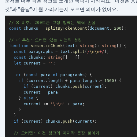
문서를 너무 작은 청크로 쪼개면 맥락이 사라져요. "이것은 응
것"과 "응답"이 뭘 가리키는지 모르면 의미가 없어요.
// ❌ 비추: 200토큰 고정 청크는 맥락 손실
const
 chunks 
=
splitByTokenCount
(
document
,
200
)
;
// ✅ 추천: 오버랩 있는 시맨틱 청킹
function
semanticChunk
(
text
:
string
)
:
string
[
]
{
const
 paragraphs 
=
 text
.
split
(
/
\n
\n
+
/
)
;
const
 chunks
:
string
[
]
=
[
]
;
let
 current 
=
''
;
for
(
const
 para 
of
 paragraphs
)
{
if
(
current
.
length 
+
 para
.
length 
>
1500
)
{
if
(
current
)
 chunks
.
push
(
current
)
;
      current 
=
 para
;
}
else
{
      current 
+=
'\n\n'
+
 para
;
}
}
if
(
current
)
 chunks
.
push
(
current
)
;
// 오버랩: 이전 청크의 마지막 문장 붙이기