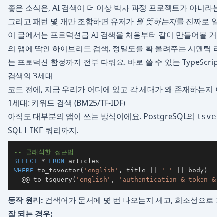
좋은 소식은, AI 검색이 더 이상 박사 과정 프로젝트가 아니라는
그리고 패턴 몇 개만 조합하면 유저가
뭘 뜻하는지
를 진짜로 
이 글에서는 프로덕션급 AI 검색을 처음부터 같이 만들어볼 거
의 앱에 딱인 하이브리드 검색, 정밀도를 확 올려주는 시맨틱 
는 프로덕션 함정까지 전부 다뤄요. 바로 쓸 수 있는 TypeScri
검색의 3세대
코드 전에, 지금 우리가 어디에 있고 각 세대가 왜 존재하는지
1세대: 키워드 검색 (BM25/TF-IDF)
아직도 대부분의 앱이 쓰는 방식이에요. PostgreSQL의
tsve
SQL
쿼리까지.
LIKE
-- 클래식한 접근법
SELECT
*
FROM
WHERE
 to_tsvector
(
'english'
,
 title 
||
' '
||
 body
)
  @@ to_tsquery
(
'english'
,
'authentication & token &
동작 원리:
검색어가 문서에 몇 번 나오는지 세고, 희소성으로 가
잘 되는 경우: