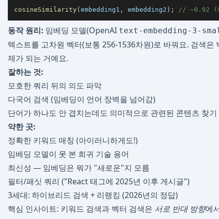
cosineSimilarity
(
embedding1
,
 embedding2
)
;
// ~0.92 
동작 원리:
임베딩 모델(OpenAI
text-embedding-3-sma
텍스트를 고차원 벡터(보통 256-1536차원)로 바꿔요. 검색
제가 되는 거예요.
잘하는 것:
모호한 쿼리 뒤의 의도 파악
다국어 검색 (임베딩이 언어 장벽을 넘어감)
단어가 하나도 안 겹치는데도 의미적으로 관련된 콘텐츠 찾기
약한 곳:
정확한 키워드 매칭 (아이러니하게도!)
임베딩 모델이 못 본 희귀 기술 용어
최신성 — 임베딩은 뭐가 "새로운"지 모름
필터/패싯 쿼리 ("React 태그에 2025년 이후 게시글")
3세대: 하이브리드 검색 + 리랭킹 (2026년의 정답)
핵심 인사이트: 키워드 검색과 벡터 검색은
서로 반대 방향
에서