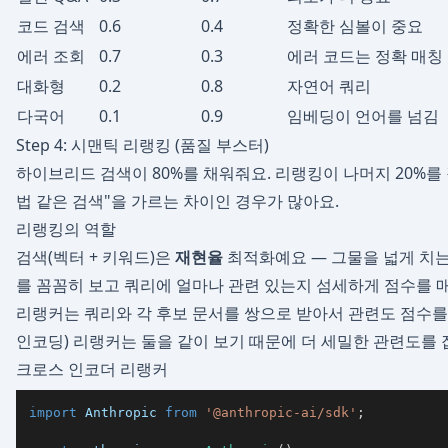
코드 검색
0.6
0.4
정확한 심볼이 중요
에러 조회
0.7
0.3
에러 코드는 정확 매칭
대화형
0.2
0.8
자연어 쿼리
다국어
0.1
0.9
임베딩이 언어를 넘김
Step 4: 시맨틱 리랭킹 (품질 부스터)
하이브리드 검색이 80%를 채워줘요. 리랭킹이 나머지 20%를 잡
법 같은 검색"을 가르는 차이인 경우가 많아요.
리랭킹의 역할
검색(벡터 + 키워드)은
재현율
최적화예요 — 그물을 넓게 치는
를 꼼꼼히 보고 쿼리에 얼마나 관련 있는지 섬세하게 점수를 
리랭커는 쿼리와 각 후보 문서를 쌍으로 받아서 관련도 점수를
인코딩) 리랭커는 둘을 같이 보기 때문에 더 세밀한 관련도를 
크로스 인코더 리랭커
import
 Anthropic 
from
'@anthropic-ai/sdk'
;