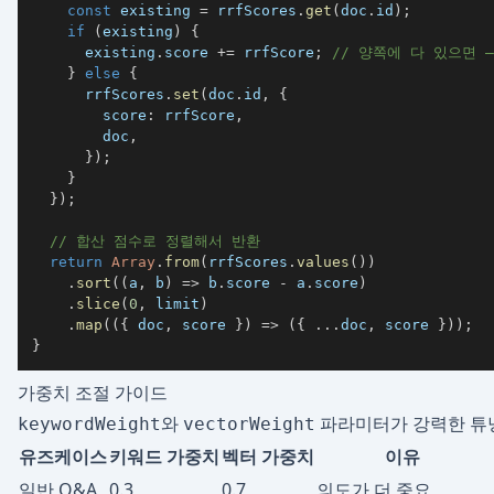
const
 existing 
=
 rrfScores
.
get
(
doc
.
id
)
;
if
(
existing
)
{
      existing
.
score 
+=
 rrfScore
;
// 양쪽에 다 있으면 
}
else
{
      rrfScores
.
set
(
doc
.
id
,
{
        score
:
 rrfScore
,
        doc
,
}
)
;
}
}
)
;
// 합산 점수로 정렬해서 반환
return
Array
.
from
(
rrfScores
.
values
(
)
)
.
sort
(
(
a
,
 b
)
=>
 b
.
score 
-
 a
.
score
)
.
slice
(
0
,
 limit
)
.
map
(
(
{
 doc
,
 score 
}
)
=>
(
{
...
doc
,
 score 
}
)
)
;
}
가중치 조절 가이드
와
파라미터가 강력한 튜
keywordWeight
vectorWeight
유즈케이스
키워드 가중치
벡터 가중치
이유
일반 Q&A
0.3
0.7
의도가 더 중요