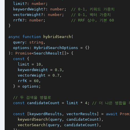
  limit
?
:
number
;
  keywordWeight
?
:
number
;
// 0-1, 키워드 가중치
  vectorWeight
?
:
number
;
// 0-1, 벡터 가중치
  rrfK
?
:
number
;
// RRF 상수, 기본 60
}
async
function
hybridSearch
(
  query
:
string
,
  options
:
 HybridSearchOptions 
=
{
}
)
:
Promise
<
SearchResult
[
]
>
{
const
{
    limit 
=
10
,
    keywordWeight 
=
0.3
,
    vectorWeight 
=
0.7
,
    rrfK 
=
60
,
}
=
 options
;
// 두 검색을 병렬로
const
 candidateCount 
=
 limit 
*
4
;
// 더 나은 병합을
const
[
keywordResults
,
 vectorResults
]
=
await
Prom
keywordSearch
(
query
,
 candidateCount
)
,
vectorSearch
(
query
,
 candidateCount
)
,