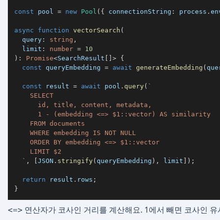
const
 pool 
=
new
Pool
(
{
 connectionString
:
 process
.
en
async
function
vectorSearch
(
  query
:
string
,
  limit
:
number
=
10
)
:
Promise
<
SearchResult
[
]
>
{
const
 queryEmbedding 
=
await
generateEmbedding
(
que
const
 result 
=
await
 pool
.
query
(
`
`
,
[
JSON
.
stringify
(
queryEmbedding
)
,
 limit
]
)
;
return
 result
.
rows
;
}
연산자가 코사인 거리를 계산해요. 1에서 빼면 코사인 유사
<=>