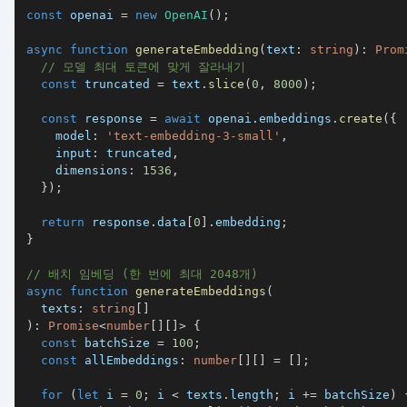
const
 openai 
=
new
OpenAI
(
)
;
async
function
generateEmbedding
(
text
:
string
)
:
Prom
// 모델 최대 토큰에 맞게 잘라내기
const
 truncated 
=
 text
.
slice
(
0
,
8000
)
;
const
 response 
=
await
 openai
.
embeddings
.
create
(
{
    model
:
'text-embedding-3-small'
,
    input
:
 truncated
,
    dimensions
:
1536
,
}
)
;
return
 response
.
data
[
0
]
.
embedding
;
}
// 배치 임베딩 (한 번에 최대 2048개)
async
function
generateEmbeddings
(
  texts
:
string
[
]
)
:
Promise
<
number
[
]
[
]
>
{
const
 batchSize 
=
100
;
const
 allEmbeddings
:
number
[
]
[
]
=
[
]
;
for
(
let
 i 
=
0
;
 i 
<
 texts
.
length
;
 i 
+=
 batchSize
)