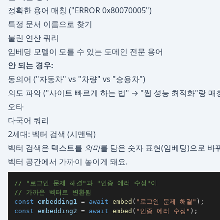
정확한 용어 매칭 ("ERROR 0x80070005")
특정 문서 이름으로 찾기
불린 연산 쿼리
임베딩 모델이 모를 수 있는 도메인 전문 용어
안 되는 경우:
동의어 ("자동차" vs "차량" vs "승용차")
의도 파악 ("사이트 빠르게 하는 법" → "웹 성능 최적화"랑 매
오타
다국어 쿼리
2세대: 벡터 검색 (시맨틱)
벡터 검색은 텍스트를
의미
를 담은 숫자 표현(임베딩)으로 바
벡터 공간에서 가까이 놓이게 돼요.
// "로그인 문제 해결"과 "인증 에러 수정"이
// 가까운 벡터로 변환됨
const
 embedding1 
=
await
embed
(
"로그인 문제 해결"
)
;
const
 embedding2 
=
await
embed
(
"인증 에러 수정"
)
;