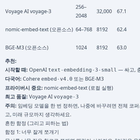
256–
Voyage AI voyage-3
32,000
67.1
2048
nomic-embed-text (오픈소스)
64–768
8192
62.4
BGE-M3 (오픈소스)
1024
8192
63.0
추천:
시작할 때:
OpenAI
— 싸고, 
text-embedding-3-small
다국어:
Cohere
또는 BGE-M3
embed-v4.0
프라이버시 중요:
nomic-embed-text (로컬 실행)
최고 품질:
Voyage AI
voyage-3
주의:
임베딩 모델을 한 번 정하면, 나중에 바꾸려면 전체 코퍼
고, 미래 규모까지 생각하세요.
흔한 함정 (그리고 피하는 법)
함정 1: 너무 잘게 쪼개기