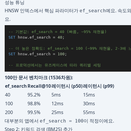
성능 튜닝
HNSW 인덱스에서 핵심 파라미터가
예요. 속도
ef_search
요.
-- 기본값: ef_search = 40 (빠름, ~95% 재현율)
SET
 hnsw
.
ef_search 
=
40
;
-- 더 높은 정확도: ef_search = 100 (~99% 재현율, 2-3배 
SET
 hnsw
.
ef_search 
=
100
;
-- 프로덕션에서는 유즈케이스에 따라 쿼리별 세팅
100만 문서 벤치마크 (1536차원):
ef_search
Recall@10
레이턴시 (p50)
레이턴시 (p99)
40
95.2%
5ms
15ms
100
98.8%
12ms
30ms
200
99.5%
25ms
55ms
대부분의 앱에서
이 적정이에요.
ef_search = 100
Step 2: 키워드 검색 (BM25) 추가