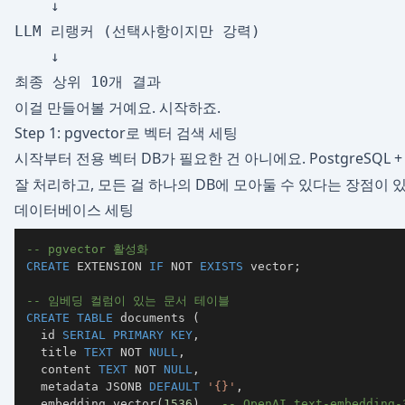
    ↓

LLM 리랭커 (선택사항이지만 강력)

    ↓

이걸 만들어볼 거예요. 시작하죠.
Step 1: pgvector로 벡터 검색 세팅
시작부터 전용 벡터 DB가 필요한 건 아니에요. PostgreSQL 
잘 처리하고, 모든 걸 하나의 DB에 모아둘 수 있다는 장점이 
데이터베이스 세팅
-- pgvector 활성화
CREATE
 EXTENSION 
IF
NOT
EXISTS
 vector
;
-- 임베딩 컬럼이 있는 문서 테이블
CREATE
TABLE
 documents 
(
  id 
SERIAL
PRIMARY
KEY
,
  title 
TEXT
NOT
NULL
,
  content 
TEXT
NOT
NULL
,
  metadata JSONB 
DEFAULT
'{}'
,
  embedding vector
(
1536
)
,
-- OpenAI text-embedding