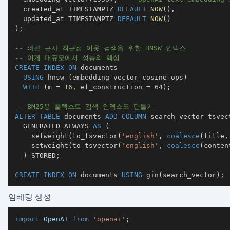
  created_at TIMESTAMPTZ 
DEFAULT
NOW
(
)
,
  updated_at TIMESTAMPTZ 
DEFAULT
NOW
(
)
)
;
-- 빠른 근사 최근접 이웃 검색을 위한 HNSW 인덱스
-- 이게 대규모에서 성능의 핵심
CREATE
INDEX
ON
USING
 hnsw 
(
embedding vector_cosine_ops
)
WITH
(
m 
=
16
,
 ef_construction 
=
64
)
;
-- BM25용 풀텍스트 검색 인덱스도 만들기
ALTER
TABLE
 documents 
ADD
COLUMN
  GENERATED ALWAYS 
AS
(
    setweight
(
to_tsvector
(
'english'
,
coalesce
(
title
,
    setweight
(
to_tsvector
(
'english'
,
coalesce
(
conten
)
 STORED
;
CREATE
INDEX
ON
 documents 
USING
 gin
(
search_vector
)
;
임베딩 생성
import
 OpenAI 
from
'openai'
;