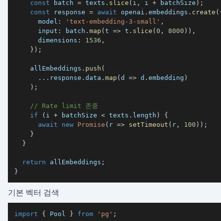
const
 batch 
=
 texts
.
slice
(
i
,
 i 
+
 batchSize
)
;
const
 response 
=
await
 openai
.
embeddings
.
create
(
      model
:
'text-embedding-3-small'
,
      input
:
 batch
.
map
(
t 
=>
 t
.
slice
(
0
,
8000
)
)
,
      dimensions
:
1536
,
}
)
;
    allEmbeddings
.
push
(
...
response
.
data
.
map
(
d 
=>
 d
.
embedding
)
)
;
// Rate limit 존중
if
(
i 
+
 batchSize 
<
 texts
.
length
)
{
await
new
Promise
(
r 
=>
setTimeout
(
r
,
100
)
)
;
}
}
return
 allEmbeddings
;
}
기본 벡터 검색
import
{
 Pool 
}
from
'pg'
;