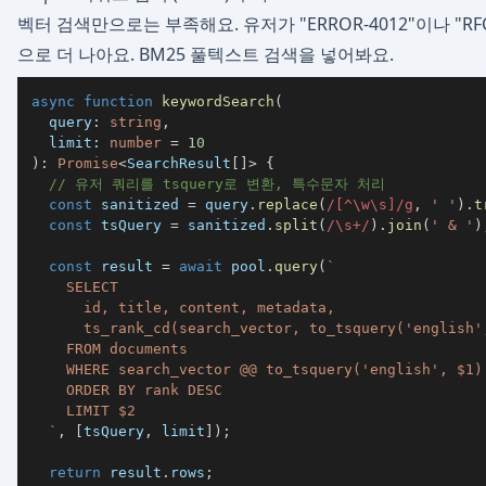
벡터 검색만으로는 부족해요. 유저가 "ERROR-4012"이나 "R
으로 더 나아요. BM25 풀텍스트 검색을 넣어봐요.
async
function
keywordSearch
(
  query
:
string
,
  limit
:
number
=
10
)
:
Promise
<
SearchResult
[
]
>
{
// 유저 쿼리를 tsquery로 변환, 특수문자 처리
const
 sanitized 
=
 query
.
replace
(
/
[
^
\w
\s
]
/
g
,
' '
)
.
t
const
 tsQuery 
=
 sanitized
.
split
(
/
\s
+
/
)
.
join
(
' & '
)
const
 result 
=
await
 pool
.
query
(
`
`
,
[
tsQuery
,
 limit
]
)
;
return
 result
.
rows
;