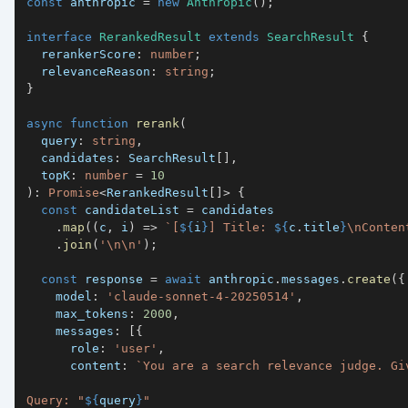
const
 anthropic 
=
new
Anthropic
(
)
;
interface
RerankedResult
extends
SearchResult
{
  rerankerScore
:
number
;
  relevanceReason
:
string
;
}
async
function
rerank
(
  query
:
string
,
  candidates
:
 SearchResult
[
]
,
  topK
:
number
=
10
)
:
Promise
<
RerankedResult
[
]
>
{
const
 candidateList 
=
.
map
(
(
c
,
 i
)
=>
`
[
${
i
}
] Title: 
${
c
.
title
}
\nConten
.
join
(
'\n\n'
)
;
const
 response 
=
await
 anthropic
.
messages
.
create
(
{
    model
:
'claude-sonnet-4-20250514'
,
    max_tokens
:
2000
,
    messages
:
[
{
      role
:
'user'
,
      content
:
`
Query: "
${
query
}