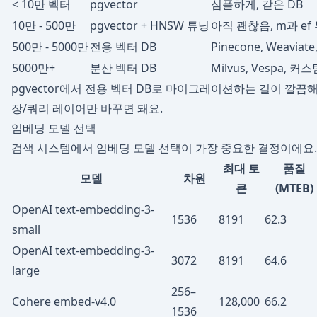
< 10만 벡터
pgvector
심플하게, 같은 DB
10만 - 500만
pgvector + HNSW 튜닝
아직 괜찮음, m과 ef
500만 - 5000만
전용 벡터 DB
Pinecone, Weaviate
5000만+
분산 벡터 DB
Milvus, Vespa, 커
pgvector에서 전용 벡터 DB로 마이그레이션하는 길이 깔끔해
장/쿼리 레이어만 바꾸면 돼요.
임베딩 모델 선택
검색 시스템에서 임베딩 모델 선택이 가장 중요한 결정이에요. 
최대 토
품질
모델
차원
큰
(MTEB)
OpenAI text-embedding-3-
1536
8191
62.3
small
OpenAI text-embedding-3-
3072
8191
64.6
large
256–
Cohere embed-v4.0
128,000
66.2
1536