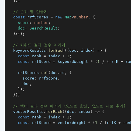
]
)
;
// 순위 맵 만들기
const
 rrfScores 
=
new
Map
<
number
,
{
    score
:
number
;
    doc
:
 SearchResult
;
}
>
(
)
;
// 키워드 결과 점수 매기기
  keywordResults
.
forEach
(
(
doc
,
 index
)
=>
{
const
 rank 
=
 index 
+
1
;
const
 rrfScore 
=
 keywordWeight 
*
(
1
/
(
rrfK 
+
 ra
    rrfScores
.
set
(
doc
.
id
,
{
      score
:
 rrfScore
,
      doc
,
}
)
;
}
)
;
// 벡터 결과 점수 매기기 (있으면 합산, 없으면 새로 추가)
  vectorResults
.
forEach
(
(
doc
,
 index
)
=>
{
const
 rank 
=
 index 
+
1
;
const
 rrfScore 
=
 vectorWeight 
*
(
1
/
(
rrfK 
+
 ran