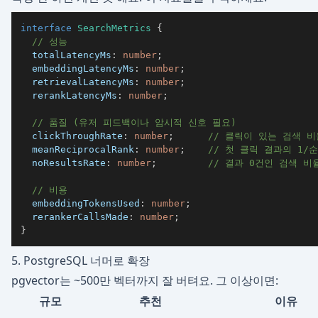
interface
SearchMetrics
{
// 성능
  totalLatencyMs
:
number
;
  embeddingLatencyMs
:
number
;
  retrievalLatencyMs
:
number
;
  rerankLatencyMs
:
number
;
// 품질 (유저 피드백이나 암시적 신호 필요)
  clickThroughRate
:
number
;
// 클릭이 있는 검색 비
  meanReciprocalRank
:
number
;
// 첫 클릭 결과의 1/
  noResultsRate
:
number
;
// 결과 0건인 검색 비
// 비용
  embeddingTokensUsed
:
number
;
  rerankerCallsMade
:
number
;
}
5. PostgreSQL 너머로 확장
pgvector는 ~500만 벡터까지 잘 버텨요. 그 이상이면:
규모
추천
이유