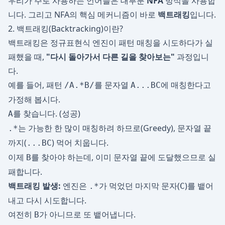
우리가 주로 사용하는 언어들은 대부분
NFA
방식을 사용합
니다. 그리고 NFA의 핵심 메커니즘이 바로
백트래킹
입니다.
2. 백트래킹(Backtracking)이란?
백트래킹은 정규표현식 엔진이 패턴 매칭을 시도하다가 실
패했을 때,
"다시 돌아가서 다른 길을 찾아보는"
과정입니
다.
예를 들어, 패턴
를 문자열
에 매칭한다고
/A.*B/
A...BC
가정해 봅시다.
를 찾습니다. (성공)
A
는 가능한 한 많이 매칭하려 하므로(Greedy), 문자열 끝
.*
까지(
) 먹어 치웁니다.
...BC
이제
를 찾아야 하는데, 이미 문자열 끝에 도달했으므로 실
B
패합니다.
백트래킹 발생:
엔진은
가 먹었던 마지막 문자(
)를 뱉어
.*
C
내고 다시 시도합니다.
여전히
가 아니므로 또 뱉어냅니다.
B