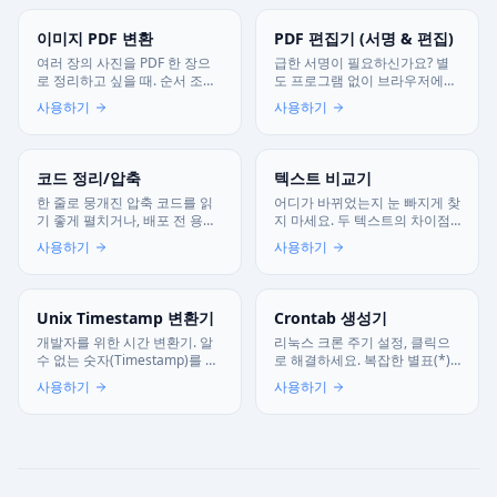
이미지 PDF 변환
PDF 편집기 (서명 & 편집)
여러 장의 사진을 PDF 한 장으
급한 서명이 필요하신가요? 별
로 정리하고 싶을 때. 순서 조정,
도 프로그램 없이 브라우저에서
페이지 설정까지 모두 브라우저
바로 서명하고 편집하세요. 문서
사용하기
사용하기
에서 안전하게 처리합니다.
는 서버에 저장되지 않습니다.
코드 정리/압축
텍스트 비교기
한 줄로 뭉개진 압축 코드를 읽
어디가 바뀌었는지 눈 빠지게 찾
기 좋게 펼치거나, 배포 전 용량
지 마세요. 두 텍스트의 차이점
을 확 줄여보세요. JS, CSS,
을 색깔별로 명확하게 짚어드립
사용하기
사용하기
HTML 모두 지원하고 서버로 전
니다. 보안은 기본입니다.
송되지 않아 안심하고 쓸 수 있
어요.
Unix Timestamp 변환기
Crontab 생성기
개발자를 위한 시간 변환기. 알
리눅스 크론 주기 설정, 클릭으
수 없는 숫자(Timestamp)를 우
로 해결하세요. 복잡한 별표(*)
리가 아는 날짜와 시간으로 즉시
대신 직관적인 시간표로 만들어
사용하기
사용하기
바꿔드립니다.
드립니다.