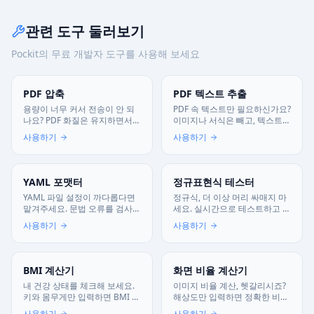
관련 도구 둘러보기
Pockit의 무료 개발자 도구를 사용해 보세요
PDF 압축
PDF 텍스트 추출
용량이 너무 커서 전송이 안 되
PDF 속 텍스트만 필요하신가요?
나요? PDF 화질은 유지하면서
이미지나 서식은 빼고, 텍스트
파일 크기만 쏙 줄여드립니다.
내용만 깔끔하게 추출해 드립니
사용하기
사용하기
물론 문서는 안전합니다.
다.
YAML 포맷터
정규표현식 테스터
YAML 파일 설정이 까다롭다면
정규식, 더 이상 머리 싸매지 마
맡겨주세요. 문법 오류를 검사하
세요. 실시간으로 테스트하고 자
고 깔끔하게 포맷팅해 드립니다.
주 쓰는 패턴을 바로 가져다 쓰
사용하기
사용하기
물론 데이터는 안전합니다.
세요.
BMI 계산기
화면 비율 계산기
내 건강 상태를 체크해 보세요.
이미지 비율 계산, 헷갈리시죠?
키와 몸무게만 입력하면 BMI 지
해상도만 입력하면 정확한 비율
수와 비만도를 즉시 알려드립니
과 크기를 찾아드립니다.
사용하기
사용하기