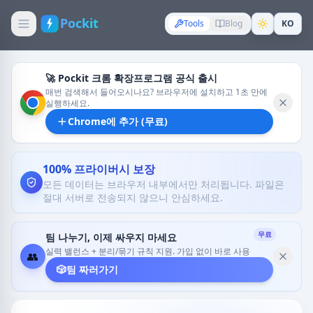
Pockit
Tools
Blog
KO
🚀 Pockit 크롬 확장프로그램 공식 출시
매번 검색해서 들어오시나요? 브라우저에 설치하고 1초 만에
실행하세요.
Chrome에 추가 (무료)
100% 프라이버시 보장
모든 데이터는 브라우저 내부에서만 처리됩니다. 파일은
절대 서버로 전송되지 않으니 안심하세요.
무료
팀 나누기, 이제 싸우지 마세요
실력 밸런스 + 분리/묶기 규칙 지원. 가입 없이 바로 사용
👥
🎲
팀 짜러가기