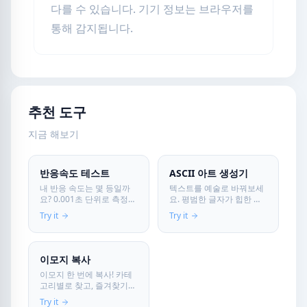
다를 수 있습니다. 기기 정보는 브라우저를
통해 감지됩니다.
추천 도구
지금 해보기
반응속도 테스트
ASCII 아트 생성기
내 반응 속도는 몇 등일까
텍스트를 예술로 바꿔보세
요? 0.001초 단위로 측정하
요. 평범한 글자가 힙한 아
고 친구들과 결과를 공유해
스키 아트로 변신합니다.
Try it
Try it
보세요.
복사해서 바로 쓰세요.
이모지 복사
이모지 한 번에 복사! 카테
고리별로 찾고, 즐겨찾기
저장까지. 카카오톡·인스타
Try it