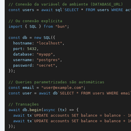
// Conexão da variável de ambiente (DATABASE_URL)
const
 users 
=
await
 sql
`
SELECT
*
FROM
 users 
WHERE
 ac
// Ou conexão explícita
import
{
SQL
}
from
"bun"
;
const
 db 
=
new
SQL
(
{
  hostname
:
"localhost"
,
  port
:
5432
,
  database
:
"myapp"
,
  username
:
"postgres"
,
  password
:
"secret"
,
}
)
;
// Queries parametrizadas são automáticas
const
 email 
=
"
user@example.com
"
;
const
 user 
=
await
 db
`
SELECT * FROM users WHERE emai
// Transações
await
 db
.
begin
(
async
(
tx
)
=>
{
await
 tx
`
UPDATE accounts SET balance = balance - 1
await
 tx
`
UPDATE accounts SET balance = balance + 1
}
)
;