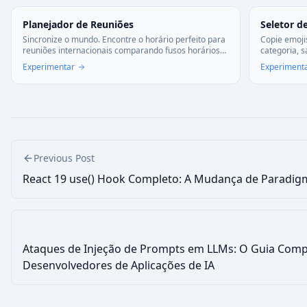
Planejador de Reuniões
Seletor d
Sincronize o mundo. Encontre o horário perfeito para
Copie emoji
reuniões internacionais comparando fusos horários
categoria, 
visualmente. Planejamento global sem confusões.
Perfeito pa
Experimentar
Experiment
Previous Post
React 19 use() Hook Completo: A Mudança de Paradig
Ataques de Injeção de Prompts em LLMs: O Guia Comp
Desenvolvedores de Aplicações de IA