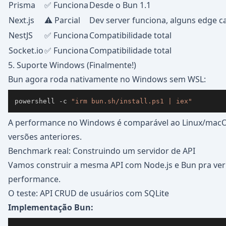
Prisma
✅ Funciona
Desde o Bun 1.1
Next.js
⚠️ Parcial
Dev server funciona, alguns edge c
NestJS
✅ Funciona
Compatibilidade total
Socket.io
✅ Funciona
Compatibilidade total
5. Suporte Windows (Finalmente!)
Bun agora roda nativamente no Windows sem WSL:
powershell 
-
c 
"irm bun.sh/install.ps1 | iex"
A performance no Windows é comparável ao Linux/macOS
versões anteriores.
Benchmark real: Construindo um servidor de API
Vamos construir a mesma API com Node.js e Bun pra ver 
performance.
O teste: API CRUD de usuários com SQLite
Implementação Bun: