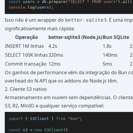
const
 users 
=
 db
.
prepare
(
"SELECT * FROM users"
)
.
all
(
console
.
log
(
users
)
;
Isso não é um wrapper do
. É uma im
better-sqlite3
significativamente mais rápida:
Operação
better-sqlite3 (Node.js)
Bun SQLite
INSERT 1M linhas
4.2s
1.8s
2
SELECT 100K linhas
320ms
140ms
2
Commit transação
12ms
5ms
2
Os ganhos de performance vêm da integração do Bun com
overhead do N-API que os addons do Node.js têm.
2. Cliente S3 nativo
Armazenamento em nuvem sem dependências. O cliente
S3, R2, MinIO e qualquer serviço compatível:
import
{
 S3Client 
}
from
"bun"
;
const
 s3 
=
new
S3Client
(
{