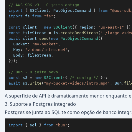
// AWS SDK v3 - O jeito antigo
import
{
 S3Client
,
 PutObjectCommand 
}
from
"@aws-sdk
import
 fs 
from
"fs"
;
const
 client 
=
new
S3Client
(
{
 region
:
"us-east-1"
}
)
const
 fileStream 
=
 fs
.
createReadStream
(
"./large-vide
await
 client
.
send
(
new
PutObjectCommand
(
{
  Bucket
:
"my-bucket"
,
  Key
:
"videos/intro.mp4"
,
  Body
:
 fileStream
,
}
)
)
;
// Bun - O jeito novo
const
 s3 
=
new
S3Client
(
{
/* config */
}
)
;
await
 s3
.
write
(
"my-bucket/videos/intro.mp4"
,
 Bun
.
fil
A superfície de API é dramaticamente menor enquanto e
3. Suporte a Postgres integrado
Postgres se junta ao SQLite como opção de banco integr
import
{
 sql 
}
from
"bun"
;