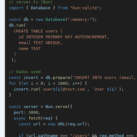
// server.ts (Bun)
import
{
 Database 
}
from
"bun:sqlite"
;
const
 db 
=
new
Database
(
":memory:"
)
;
db
.
run
(
`
`
)
;
// Dados seed
const
 insert 
=
 db
.
prepare
(
"INSERT INTO users (email,
for
(
let
 i 
=
0
;
 i 
<
1000
;
 i
++
)
{
  insert
.
run
(
`
user
${
i
}
@test.com
`
,
`
User 
${
i
}
`
)
;
}
const
 server 
=
 Bun
.
serve
(
{
  port
:
3000
,
async
fetch
(
req
)
{
const
 url 
=
new
URL
(
req
.
url
)
;
if
(
url
.
pathname 
===
"/users"
&&
 req
.
method 
===