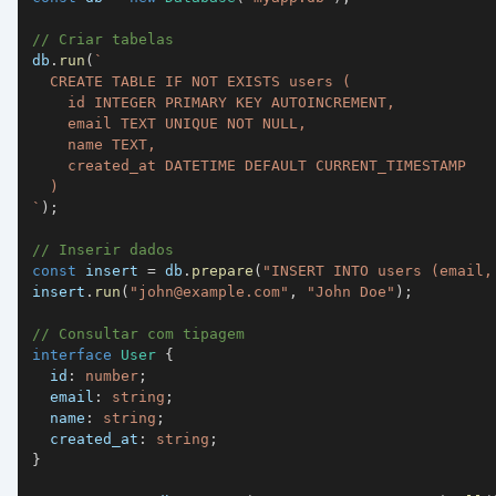
// Criar tabelas
db
.
run
(
`
`
)
;
// Inserir dados
const
 insert 
=
 db
.
prepare
(
"INSERT INTO users (email,
insert
.
run
(
"
john@example.com
"
,
"John Doe"
)
;
// Consultar com tipagem
interface
User
{
  id
:
number
;
  email
:
string
;
  name
:
string
;
  created_at
:
string
;
}