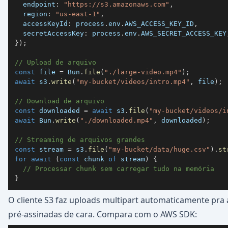
  endpoint
:
"https://s3.amazonaws.com"
,
  region
:
"us-east-1"
,
  accessKeyId
:
 process
.
env
.
AWS_ACCESS_KEY_ID
,
  secretAccessKey
:
 process
.
env
.
AWS_SECRET_ACCESS_KEY
}
)
;
// Upload de arquivo
const
 file 
=
 Bun
.
file
(
"./large-video.mp4"
)
;
await
 s3
.
write
(
"my-bucket/videos/intro.mp4"
,
 file
)
;
// Download de arquivo
const
 downloaded 
=
await
 s3
.
file
(
"my-bucket/videos/i
await
 Bun
.
write
(
"./downloaded.mp4"
,
 downloaded
)
;
// Streaming de arquivos grandes
const
 stream 
=
 s3
.
file
(
"my-bucket/data/huge.csv"
)
.
st
for
await
(
const
 chunk 
of
 stream
)
{
// Processar chunk sem carregar tudo na memória
}
O cliente S3 faz uploads multipart automaticamente pra
pré-assinadas de cara. Compara com o AWS SDK: