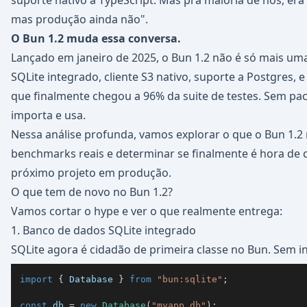
suporte nativo a TypeScript. Mas pra maioria de nós, era 
mas produção ainda não".
O Bun 1.2 muda essa conversa.
Lançado em janeiro de 2025, o Bun 1.2 não é só mais u
SQLite integrado, cliente S3 nativo, suporte a Postgres,
que finalmente chegou a 96% da suite de testes. Sem pa
importa e usa.
Nessa análise profunda, vamos explorar o que o Bun 1.2
benchmarks reais e determinar se finalmente é hora de 
próximo projeto em produção.
O que tem de novo no Bun 1.2?
Vamos cortar o hype e ver o que realmente entrega:
1. Banco de dados SQLite integrado
SQLite agora é cidadão de primeira classe no Bun. Sem in
import
{
 Database 
}
from
"bun:sqlite"
;
const
 db 
=
new
Database
(
"myapp.db"
)
;