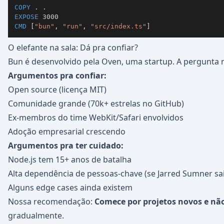
COPY
 . .
EXPOSE
 3000
CMD
 [
"bun"
, 
"run"
, 
"src/index.ts"
]
O elefante na sala: Dá pra confiar?
Bun é desenvolvido pela Oven, uma startup. A pergunta 
Argumentos pra confiar:
Open source (licença MIT)
Comunidade grande (70k+ estrelas no GitHub)
Ex-membros do time WebKit/Safari envolvidos
Adoção empresarial crescendo
Argumentos pra ter cuidado:
Node.js tem 15+ anos de batalha
Alta dependência de pessoas-chave (se Jarred Sumner sai
Alguns edge cases ainda existem
Nossa recomendação:
Comece por projetos novos e não 
gradualmente.