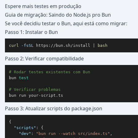
Espere mais testes em produção
Guia de migração: Saindo do Node.js pro Bun
Se você decidiu testar o Bun, aqui está como migrar:
Passo 1: Instalar o Bun
curl
-fsSL
 https://bun.sh/install 
|
bash
Passo 2: Verificar compatibilidade
# Rodar testes existentes com Bun
bun 
test
# Verificar problemas
bun run your-script.ts
Passo 3: Atualizar scripts do package.json
{
"scripts"
:
{
"dev"
:
"bun run --watch src/index.ts"
,