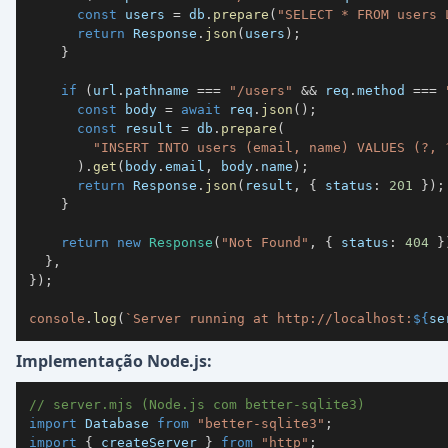
const
 users 
=
 db
.
prepare
(
"SELECT * FROM users 
return
 Response
.
json
(
users
)
;
}
if
(
url
.
pathname 
===
"/users"
&&
 req
.
method 
===
const
 body 
=
await
 req
.
json
(
)
;
const
 result 
=
 db
.
prepare
(
"INSERT INTO users (email, name) VALUES (?, 
)
.
get
(
body
.
email
,
 body
.
name
)
;
return
 Response
.
json
(
result
,
{
 status
:
201
}
)
;
}
return
new
Response
(
"Not Found"
,
{
 status
:
404
}
}
,
}
)
;
console
.
log
(
`
Server running at http://localhost:
${
se
Implementação Node.js:
// server.mjs (Node.js com better-sqlite3)
import
 Database 
from
"better-sqlite3"
;
import
{
 createServer 
}
from
"http"
;