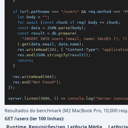
}
if
(
url
.
pathname 
===
"/users"
&&
 req
.
method 
===
"P
let
 body 
=
""
;
for
await
(
const
 chunk 
of
 req
)
 body 
+=
 chunk
;
const
 data 
=
JSON
.
parse
(
body
)
;
const
 result 
=
 db
.
prepare
(
"INSERT INTO users (email, name) VALUES (?, ?)
)
.
get
(
data
.
email
,
 data
.
name
)
;
    res
.
writeHead
(
201
,
{
"Content-Type"
:
"applicatio
    res
.
end
(
JSON
.
stringify
(
result
)
)
;
return
;
}
  res
.
writeHead
(
404
)
;
  res
.
end
(
"Not Found"
)
;
}
)
;
server
.
listen
(
3000
,
(
)
=>
console
.
log
(
"Server runnin
Resultados do benchmark (M2 MacBook Pro, 10,000 requ
GET /users (ler 100 linhas):
Runtime
Requisições/seg
Latência Média
Latência