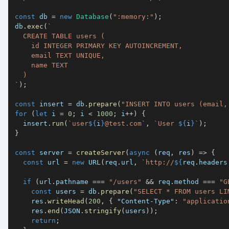
const
 db 
=
new
Database
(
":memory:"
)
;
db
.
exec
(
`
`
)
;
const
 insert 
=
 db
.
prepare
(
"INSERT INTO users (email,
for
(
let
 i 
=
0
;
 i 
<
1000
;
 i
++
)
{
  insert
.
run
(
`
user
${
i
}
@test.com
`
,
`
User 
${
i
}
`
)
;
}
const
 server 
=
createServer
(
async
(
req
,
 res
)
=>
{
const
 url 
=
new
URL
(
req
.
url
,
`
http://
${
req
.
headers
if
(
url
.
pathname 
===
"/users"
&&
 req
.
method 
===
"G
const
 users 
=
 db
.
prepare
(
"SELECT * FROM users LI
    res
.
writeHead
(
200
,
{
"Content-Type"
:
"applicatio
    res
.
end
(
JSON
.
stringify
(
users
)
)
;
return
;