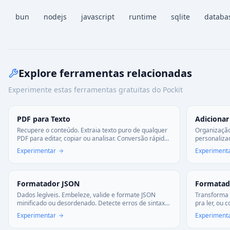
bun
nodejs
javascript
runtime
sqlite
databa
Explore ferramentas relacionadas
Experimente estas ferramentas gratuitas do Pockit
PDF para Texto
Adiciona
Recupere o conteúdo. Extraia texto puro de qualquer
Organização
PDF para editar, copiar ou analisar. Conversão rápida
personaliza
e limpa.
estilo que p
Experimentar
Experiment
Formatador JSON
Formatad
Dados legíveis. Embeleze, valide e formate JSON
Transforma 
minificado ou desordenado. Detecte erros de sintaxe
pra ler, ou 
automaticamente.
com JS, CSS
Experimentar
Experiment
nada.