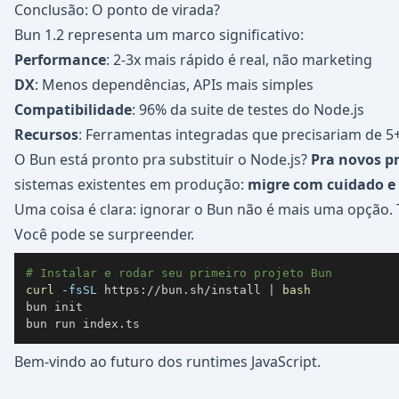
Conclusão: O ponto de virada?
Bun 1.2 representa um marco significativo:
Performance
: 2-3x mais rápido é real, não marketing
DX
: Menos dependências, APIs mais simples
Compatibilidade
: 96% da suite de testes do Node.js
Recursos
: Ferramentas integradas que precisariam de 
O Bun está pronto pra substituir o Node.js?
Pra novos pr
sistemas existentes em produção:
migre com cuidado e
Uma coisa é clara: ignorar o Bun não é mais uma opção. 
Você pode se surpreender.
# Instalar e rodar seu primeiro projeto Bun
curl
-fsSL
 https://bun.sh/install 
|
bash
bun init

bun run index.ts
Bem-vindo ao futuro dos runtimes JavaScript.