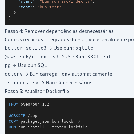
"start"
:
"bun run src/index.ts"
,
"test"
:
"bun test"
}
}
Passo 4: Remover dependências desnecessárias
Com os recursos integrados do Bun, você geralmente p
→ Use
better-sqlite3
bun:sqlite
→ Use
@aws-sdk/client-s3
Bun.S3Client
→ Use
SQL
pg
bun
→ Bun carrega
automaticamente
dotenv
.env
/
→ Não são necessários
ts-node
tsx
Passo 5: Atualizar Dockerfile
FROM
 oven/bun:1.2
WORKDIR
 /app
COPY
 package.json bun.lockb ./
RUN
 bun install --frozen-lockfile