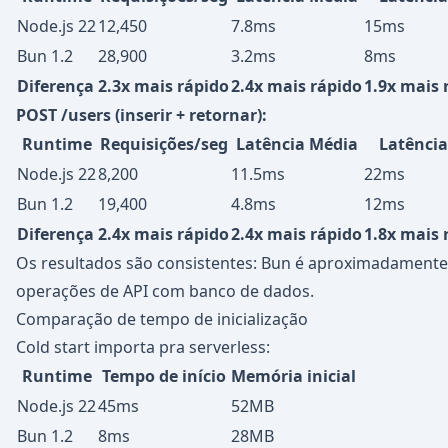
Node.js 22
12,450
7.8ms
15ms
Bun 1.2
28,900
3.2ms
8ms
Diferença
2.3x mais rápido
2.4x mais rápido
1.9x mais 
POST /users (inserir + retornar):
Runtime
Requisições/seg
Latência Média
Latência
Node.js 22
8,200
11.5ms
22ms
Bun 1.2
19,400
4.8ms
12ms
Diferença
2.4x mais rápido
2.4x mais rápido
1.8x mais 
Os resultados são consistentes: Bun é aproximadamente 
operações de API com banco de dados.
Comparação de tempo de inicialização
Cold start importa pra serverless:
Runtime
Tempo de início
Memória inicial
Node.js 22
45ms
52MB
Bun 1.2
8ms
28MB