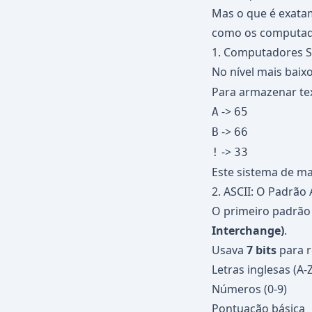
Mas o que é exata
como os computado
1. Computadores 
No nível mais bai
Para armazenar te
->
A
65
->
B
66
->
!
33
Este sistema de 
2. ASCII: O Padrão
O primeiro padrão
Interchange)
.
Usava
7 bits
para r
Letras inglesas (A-Z
Números (0-9)
Pontuação básica