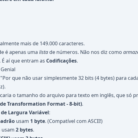
almente mais de 149.000 caracteres.
de é apenas uma
lista
de números. Não nos diz como
armaz
 É aí que entram as
Codificações
.
 Genial
"Por que não usar simplesmente 32 bits (4 bytes) para cada
z).
caria o tamanho do arquivo para texto em inglês, que só pre
de Transformation Format - 8-bit)
.
 de Largura Variável
:
padrão
usam
1 byte
. (Compatível com ASCII!)
s
usam
2 bytes
.