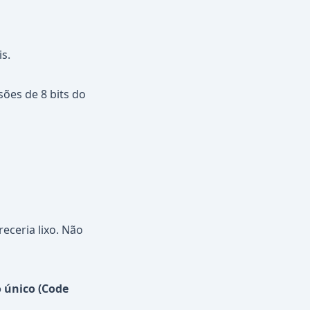
s.
sões de 8 bits do
areceria lixo. Não
 único (Code