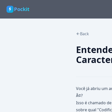
Pockit
Back
Entende
Caracte
Você já abriu um a
?
Ã©
Isso é chamado d
sobre qual "Codifi