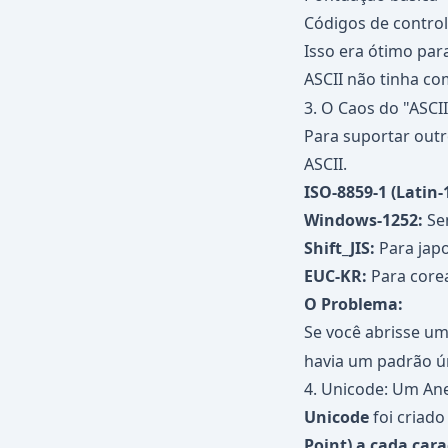
Códigos de control
Isso era ótimo par
ASCII não tinha co
3. O Caos do "ASCI
Para suportar outr
ASCII.
ISO-8859-1 (Latin-1
Windows-1252:
Sem
Shift_JIS:
Para jap
EUC-KR:
Para core
O Problema:
Se você abrisse u
havia um padrão ún
4. Unicode: Um An
Unicode
foi criado
Point) a cada car