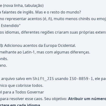
e (nova linha, tabulação)
a falantes de inglês. Mas e o resto do mundo?
mo representar acentos (
,
), muito menos chinês ou emoji
é
ñ
I Estendido"
os idiomas, diferentes regiões criaram suas próprias exten
):
Adicionou acentos da Europa Ocidental.
elhante ao Latin-1, mas com algumas diferenças.
onês.
ano.
m arquivo salvo em
usando
, ele p
Shift_JIS
ISO-8859-1
ico que cobrisse todos.
el para a Todos Governar
 para resolver esse caos. Seu objetivo:
Atribuir um número
actere em cada idioma.