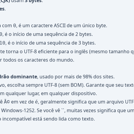
(CJK)
usam
3 bytes
.
es
.
a com
, é um caractere ASCII de um único byte.
0
, é o início de uma sequência de 2 bytes.
0
, é o início de uma sequência de 3 bytes.
10
nte torna o UTF-8 eficiente para o inglês (mesmo tamanho 
r todos os caracteres do mundo.
adrão dominante
, usado por mais de 98% dos sites.
vo, escolha sempre UTF-8 (sem BOM). Garante que seu texto
m qualquer lugar, em qualquer dispositivo.
vê
em vez de
, geralmente significa que um arquivo UTF
Ã©
é
Windows-1252. Se você vê ``, muitas vezes significa que um
 incompatível está sendo lida como texto.