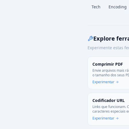
Tech
Encoding
Explore fer
Experimente estas fe
Comprimir PDF
Envie arquivos mais r
o tamanho dos seus P
sacrificar a qualidade v
Experimentar
Otimizado para web e 
Codificador URL
Links que funcionam. C
caracteres especiais 
garantir compatibilid
Experimentar
decodifique para ler. B
web.