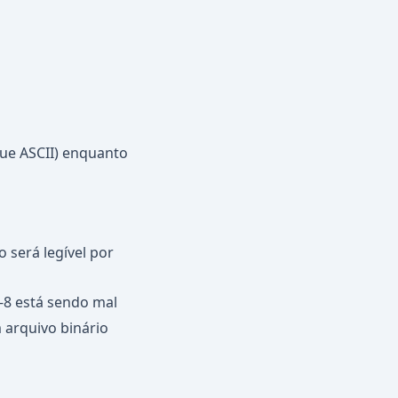
que ASCII) enquanto
 será legível por
-8 está sendo mal
 arquivo binário