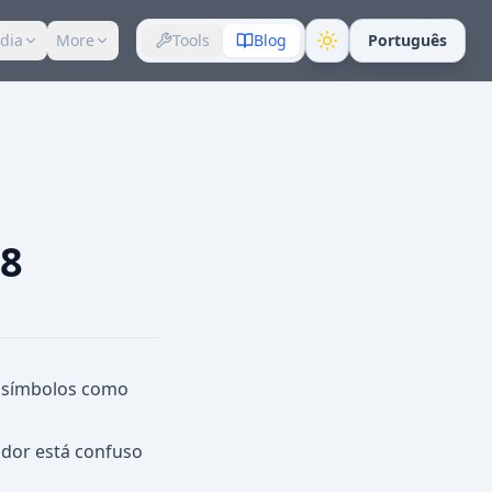
dia
More
Tools
Blog
Português
-8
u símbolos como
ador está confuso