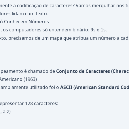
mente a codificação de caracteres? Vamos mergulhar nos 
res lidam com texto.
Só Conhecem Números
xo, os computadores só entendem binário:
s e
s.
0
1
xto, precisamos de um mapa que atribua um número a cada
mapeamento é chamado de
Conjunto de Caracteres (Charact
 Americano (1963)
 amplamente utilizado foi o
ASCII (American Standard Cod
epresentar 128 caracteres:
, a-z)