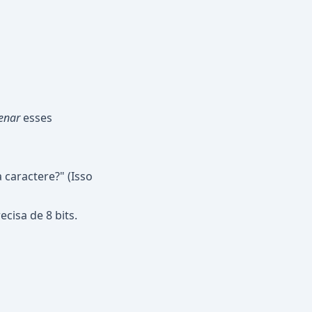
enar
esses
 caractere?" (Isso
cisa de 8 bits.