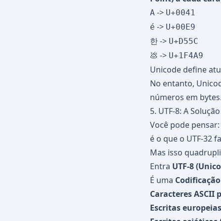
->
A
U+0041
->
é
U+00E9
->
한
U+D55C
->
💩
U+1F4A9
Unicode define atu
No entanto, Unico
números em bytes.
5. UTF-8: A Solução
Você pode pensar: 
é o que o UTF-32 fa
Mas isso quadrupli
Entra
UTF-8 (Unico
É uma
Codificação
Caracteres ASCII 
Escritas europeia