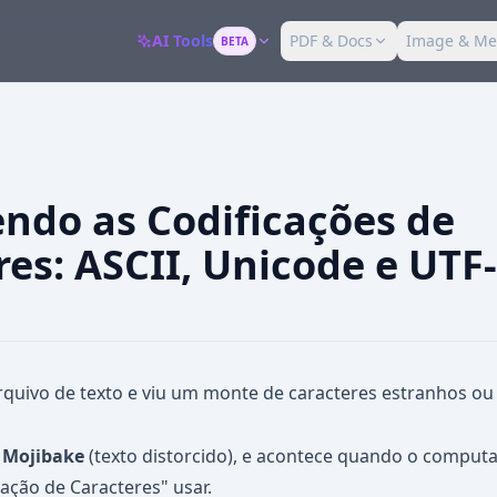
AI Tools
PDF & Docs
Image & Me
BETA
ndo as Codificações de
res: ASCII, Unicode e UTF
rquivo de texto e viu um monte de caracteres estranhos o
e
Mojibake
(texto distorcido), e acontece quando o comput
cação de Caracteres" usar.