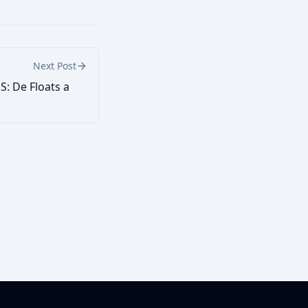
ns JWT. Sem uploads,
o seguro no
Next Post
S: De Floats a