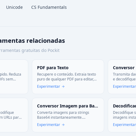
Unicode
CS Fundamentals
ramentas relacionadas
rramentas gratuitas do Pockit
PDF para Texto
Conversor
ápido. Reduza
Recupere o conteúdo. Extraia texto
Transmita da
DFs sem
puro de qualquer PDF para editar,
e decodifique
isual.
copiar ou analisar. Conversão rápida
Base64 sem q
Experimentar
Experimentar
e-mail.
e limpa.
do seu navega
garantida par
Conversor Imagem para Base64
odifique
Converta imagens para strings
Decodifique s
em URLs para
Base64 instantaneamente.
imagens inst
ade web ou
Codifique PNG, JPG, GIF para Data
Converta Dat
Experimentar
Experimentar
ásico para a
URI ou Base64 puro para embutir
PNG, JPG, SVG
em HTML/CSS. Sem uploads para
para depurar 