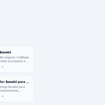
 Base64
dos seguros. Codifique
 texto ou arquivos em
ue a informação saia
dor. Privacidade
a devs.
Decodificador Base64 para Imagem
trings Base64 para
antaneamente.
a URI para arquivo
 para download. Ideal
respostas de API e