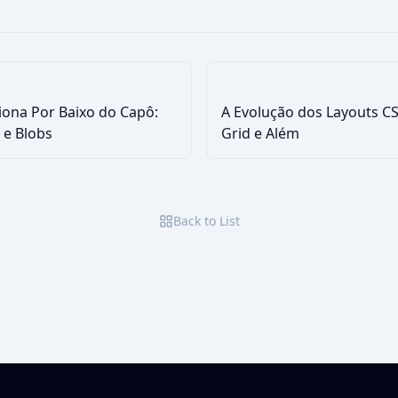
servidor, processado com
extrair image
segurança no seu navegador.
processament
navegador.
iona Por Baixo do Capô:
A Evolução dos Layouts CS
 e Blobs
Grid e Além
Back to List