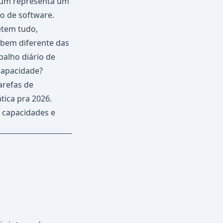
a um representa um
o de software.
etem tudo,
bem diferente das
balho diário de
 capacidade?
arefas de
tica pra 2026.
e capacidades e