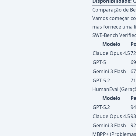
Disponibilidade:
G
Comparação de Be
Vamos começar com
mas fornece uma l
SWE-Bench Verified
Modelo
P
Claude Opus 4.5
72
GPT-5
69
Gemini 3 Flash
67
GPT-5.2
71
HumanEval (Geraçã
Modelo
P
GPT-5.2
94
Claude Opus 4.5
93
Gemini 3 Flash
92
MBPP+ (Problemas 