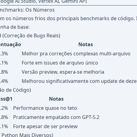
oogle AI Studio, Vertex AI, Gemini API
nchmarks: Os Números
 os números frios dos principais benchmarks de código. I
inha de base:
 (Correção de Bugs Reais)
ontuação
Notas
.3%
Melhor pra correções complexas multi-arquivo
.1%
Forte em issues de arquivo único
.8%
Versão preview, espera-se melhoria
.4%
Melhorou significativamente com update de dez
o de Código)
ass@1
Notas
.2%
Performance quase no teto
.8%
Praticamente empatado com GPT-5.2
.1%
Forte apesar de ser preview
Python Mais Diversos)