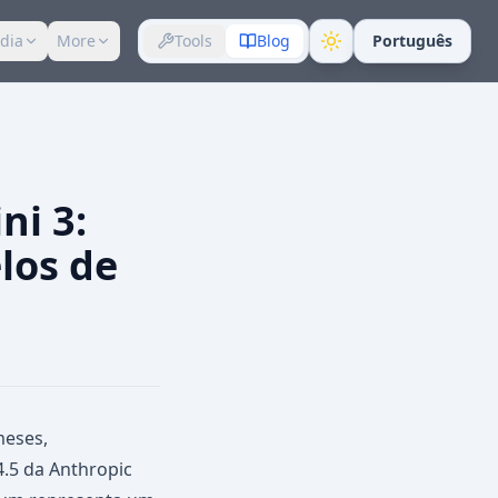
dia
More
Tools
Blog
Português
ni 3:
los de
meses,
.5 da Anthropic