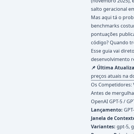
(novembro 2025), 
salto geracional e
Mas aqui tá o pro
benchmarks costum
pontuações publica
código? Quando tro
Esse guia vai dire
desenvolvimento re
📌 Última Atualiz
preços atuais na d
Os Competidores: 
Antes de mergulha
OpenAI GPT-5 / GPT
Lançamento:
GPT-
Janela de Context
Variantes:
gpt-5, g