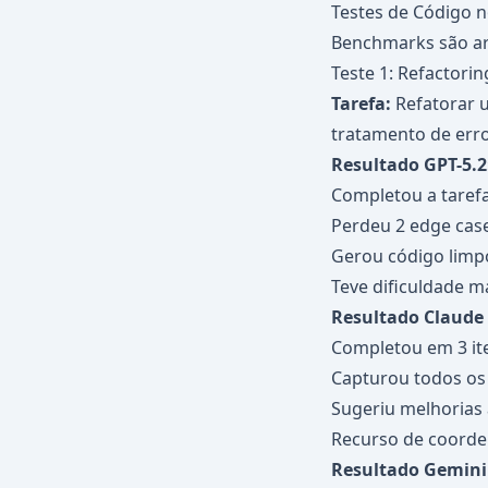
Testes de Código 
Benchmarks são art
Teste 1: Refactori
Tarefa:
Refatorar u
tratamento de erro
Resultado GPT-5.2
Completou a tarefa
Perdeu 2 edge cas
Gerou código limpo
Teve dificuldade m
Resultado Claude 
Completou em 3 it
Capturou todos os
Sugeriu melhorias 
Recurso de coorden
Resultado Gemini 