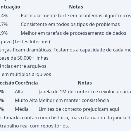
ontuação
Notas
.4%
Particularmente forte em problemas algorítmico
.7%
Consistente em todos os tipos de problemas
.9%
Melhor em tarefas de processamento de dados
quivo (Testes Internos)
renças ficam dramáticas. Testamos a capacidade de cada mo
ase de 50.000+ linhas
ências entre arquivos
g em múltiplos arquivos
ecisão
Coerência
Notas
4%
Alta
Janela de 1M de contexto é revolucionária
1%
Muito Alta
Melhor em manter consistência
7%
Média
Limites de contexto prejudicam aqui
chmarks contam uma história, mas o tamanho da janela de
rabalho real com repositórios.