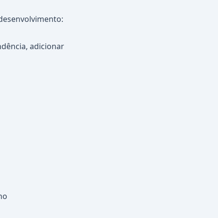
 desenvolvimento:
ndência, adicionar
ho