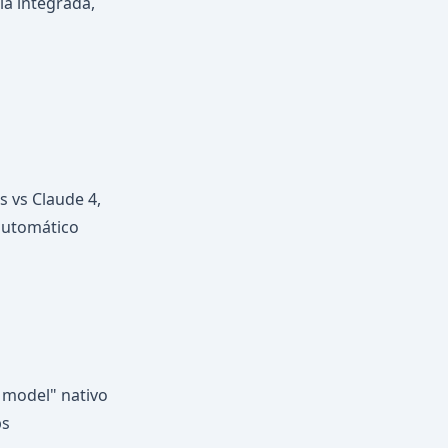
ia integrada,
 vs Claude 4,
automático
g model" nativo
ps