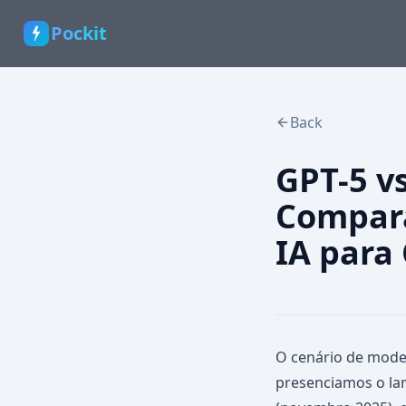
Pockit
Back
GPT-5 v
Compara
IA para
O cenário de model
presenciamos o la