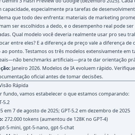
e Gemini 3 Flash Preview do Google (dezembro 2025). Cad
m capacidade, especialmente pra tarefas de desenvolviment
blema que todo dev enfrenta: materiais de marketing prom
am ser escolhidos a dedo, e o desempenho real pode ser 
das. Qual modelo você deveria realmente usar pro seu tra
car entre eles? E a diferença de preço vale a diferença de
to ao ponto. Testamos os três modelos extensivamente em t
ais—não benchmarks artificiais—pra te dar orientação prá
ação:
Janeiro 2026. Modelos de IA evoluem rápido. Verifiqu
ocumentação oficial antes de tomar decisões.
Visão Rápida
r fundo, vamos estabelecer o que estamos comparando:
-5.2
5 em 7 de agosto de 2025; GPT-5.2 em dezembro de 2025
o:
272.000 tokens (aumentou de 128K no GPT-4)
pt-5-mini, gpt-5-nano, gpt-5-chat