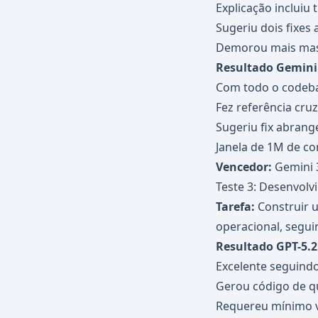
Explicação incluiu
Sugeriu dois fixes 
Demorou mais mas
Resultado Gemini 
Com todo o codeba
Fez referência cru
Sugeriu fix abrang
Janela de 1M de con
Vencedor:
Gemini 3
Teste 3: Desenvolv
Tarefa:
Construir 
operacional, segu
Resultado GPT-5.2
Excelente seguindo
Gerou código de q
Requereu mínimo 