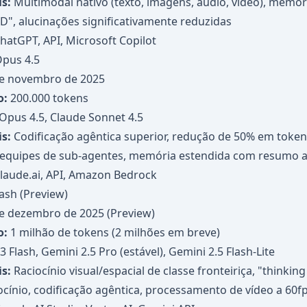
s:
Multimodal nativo (texto, imagens, áudio, vídeo), memór
hD", alucinações significativamente reduzidas
hatGPT, API, Microsoft Copilot
Opus 4.5
e novembro de 2025
o:
200.000 tokens
Opus 4.5, Claude Sonnet 4.5
s:
Codificação agêntica superior, redução de 50% em tokens
equipes de sub-agentes, memória estendida com resumo 
laude.ai, API, Amazon Bedrock
ash (Preview)
e dezembro de 2025 (Preview)
o:
1 milhão de tokens (2 milhões em breve)
 Flash, Gemini 2.5 Pro (estável), Gemini 2.5 Flash-Lite
s:
Raciocínio visual/espacial de classe fronteiriça, "thinkin
ocínio, codificação agêntica, processamento de vídeo a 60f