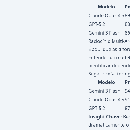
Modelo
P
Claude Opus 4.5
89
GPT-5.2
88
Gemini 3 Flash
86
Raciocínio Multi-Ar
É aqui que as dife
Entender um codeb
Identificar depend
Sugerir refactorin
Modelo
Pr
Gemini 3 Flash
9
Claude Opus 4.5
9
GPT-5.2
8
Insight Chave:
Ben
dramaticamente o t