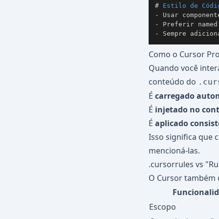
#
 Estilo de Códi
-
-
-
 Sempre adicion
Como o Cursor Pro
Quando você inter
conteúdo do
.cur
É
carregado auto
É
injetado no con
É
aplicado consis
Isso significa que
mencioná-las.
.cursorrules vs "Ru
O Cursor também of
Funcionali
Escopo