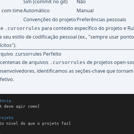
o
Sim (commit no git)
Não
 com time
Automático
Manual
Convenções do projeto
Preferências pessoais
se
para contexto específico do projeto e Ru
.cursorrules
 seu estilo de codificação pessoal (ex., "sempre usar ponto
ícitos").
uivo .cursorrules Perfeito
 centenas de arquivos
de projetos open-so
.cursorrules
senvolvedores, identificamos as seções-chave que tornam
etivo.
ência
A deve agir como]

rojeto
to nível do que o projeto faz]
