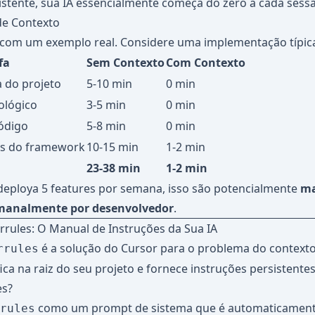
stente, sua IA essencialmente começa do zero a cada sess
de Contexto
 com um exemplo real. Considere uma implementação típica
fa
Sem Contexto
Com Contexto
 do projeto
5-10 min
0 min
nológico
3-5 min
0 min
código
5-8 min
0 min
as do framework
10-15 min
1-2 min
23-38 min
1-2 min
deploya 5 features por semana, isso são potencialmente
ma
manalmente por desenvolvedor
.
rules: O Manual de Instruções da Sua IA
é a solução do Cursor para o problema do contexto
rrules
ica na raiz do seu projeto e fornece instruções persistentes
es?
como um prompt de sistema que é automaticament
rules