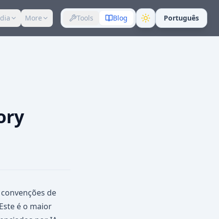
dia
More
Tools
Blog
Português
ory
, convenções de
Este é o maior