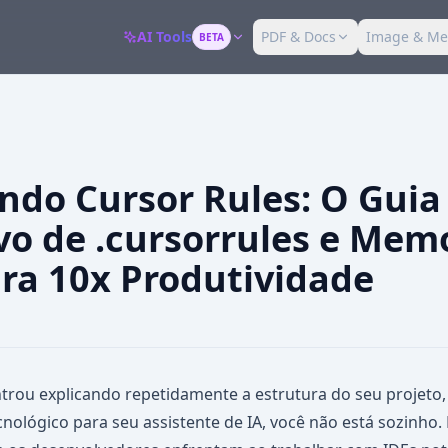
AI Tools
PDF & Docs
Image & Me
BETA
do Cursor Rules: O Guia
ivo de .cursorrules e Mem
ra 10x Produtividade
ntrou explicando repetidamente a estrutura do seu projeto
cnológico para seu assistente de IA, você não está sozinho. 