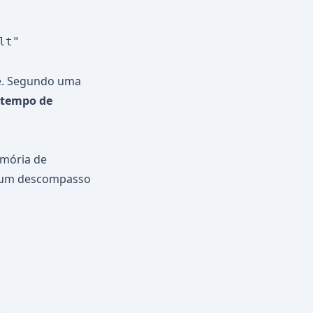
t"

de. Segundo uma
 tempo de
emória de
ia um descompasso