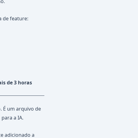
ão.
 de feature:
is de 3 horas
. É um arquivo de
 para a IA.
e adicionado a