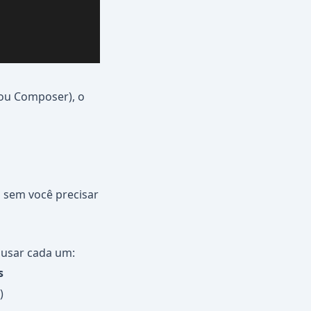
 ou Composer), o
s sem você precisar
 usar cada um:
s
)