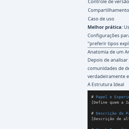
Controle de versã
Compartilhamento
Caso de uso
Melhor prática
: U
Configurações para
"preferir tipos expl
Anatomia de um Arq
Depois de analisar
comunidades de de
verdadeiramente ef
A Estrutura Ideal
#
 Papel e Experi
[Define quem a I
#
 Descrição do P
[Descrição de al