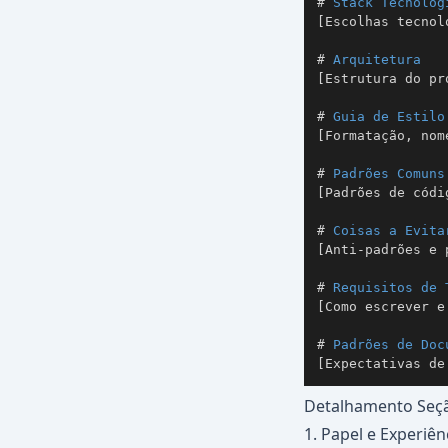
#
 Stack Tecnológ
[Escolhas tecnol
#
 Arquitetura
[Estrutura do pr
#
 Guia de Estilo
[Formatação, nom
#
 Padrões Comuns
[Padrões de códi
#
 Coisas a Evita
[Anti-padrões e 
#
 Requisitos de 
[Como escrever e
#
 Padrões de Doc
[Expectativas de
Detalhamento Seç
1. Papel e Experiên