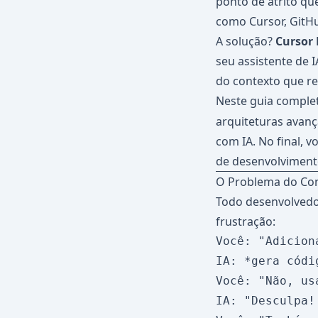
ponto de atrito qu
como Cursor, GitHu
A solução?
Cursor 
seu assistente de 
do contexto que r
Neste guia complet
arquiteturas avan
com IA. No final, 
de desenvolviment
O Problema do Con
Todo desenvolvedor
frustração:
Você: "Adicion
IA: *gera códi
Você: "Não, us
IA: "Desculpa!