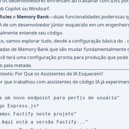
e os desenvolvedores enfrentam ao trabalhar com IDEs pot
b Copilot ou Windsurf.
Rules
e
Memory Bank
—duas funcionalidades poderosas 
IA de um desenvolvedor júnior esquecido em um engenheiro
ealmente entende seu código.
o, vamos explorar tudo, desde a configuração básica do
.
çadas de Memory Bank que vão mudar fundamentalmente 
você terá uma configuração pronta para produção que pode
o pela metade.
texto: Por Que os Assistentes de IA Esquecem?
 que trabalhou com assistentes de código IA já experimen
a um novo endpoint para perfis de usuário"

go Express.js*

amos Fastify neste projeto"

 Aqui está a versão Fastify..."
