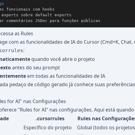
go
ar comentários JSDoc para funções públicas
cessa as Rules
age com as funcionalidades de IA do Cursor (Cmd+K, Chat,
:
sorrules
maticamente
quando você abre o projeto
texto
antes do seu prompt
tentemente
em todas as funcionalidades de IA
 cada pedaço de código gerado já conhece suas preferência
les for AI" nas Configurações
erece "Rules for AI" nas configurações. Aqui está quando
dade
.cursorrules
Rules nas Configuraçõe
Específico do projeto
Global (todos os projetos