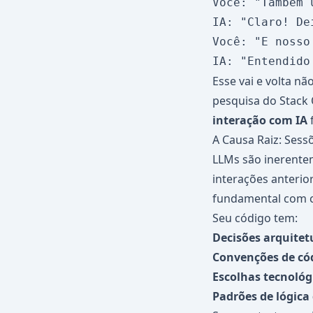
Você: "Também 
IA: "Claro! De
Você: "E nosso
Esse vai e volta 
pesquisa do Stack
interação com IA
f
A Causa Raiz: Ses
LLMs são inerente
interações anterio
fundamental com c
Seu código tem:
Decisões arquitet
Convenções de có
Escolhas tecnológ
Padrões de lógica