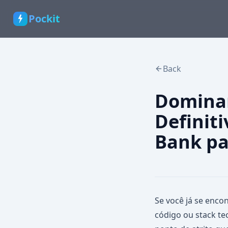
Pockit
Back
Dominan
Definit
Bank pa
Se você já se enco
código ou stack te