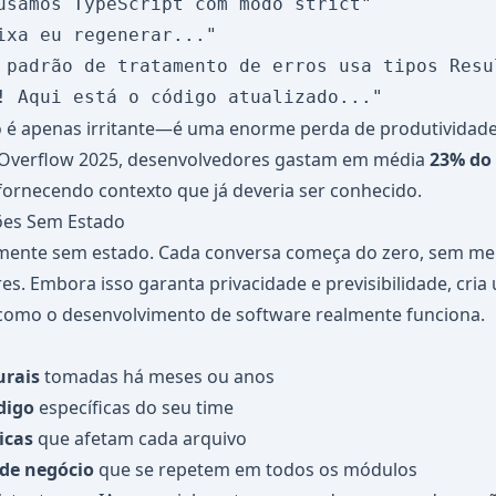
usamos TypeScript com modo strict"

ixa eu regenerar..."

 padrão de tratamento de erros usa tipos Resul
não é apenas irritante—é uma enorme perda de produtivida
 Overflow 2025, desenvolvedores gastam em média
23% do
ornecendo contexto que já deveria ser conhecido.
sões Sem Estado
mente sem estado. Cada conversa começa do zero, sem m
res. Embora isso garanta privacidade e previsibilidade, cr
omo o desenvolvimento de software realmente funciona.
urais
tomadas há meses ou anos
digo
específicas do seu time
icas
que afetam cada arquivo
 de negócio
que se repetem em todos os módulos