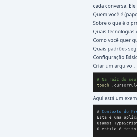
cada conversa. Ele d
Quem você é (papel
Sobre o que é o pr
Quais tecnologias 
Como você quer que
Quais padrões segu
Configuração Bási
Criar um arquivo
.
# Na raiz do seu
touch
 .cursorrul
Aqui está um exem
#
 Contexto do Pr
Esta é uma aplic
Usamos TypeScrip
O estilo é feito