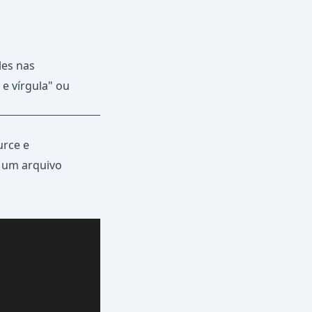
les nas
 e vírgula" ou
urce e
 um arquivo