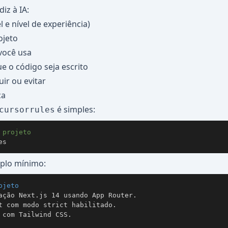
iz à IA:
 e nível de experiência)
ojeto
você usa
 o código seja escrito
ir ou evitar
ca
é simples:
cursorrules
 projeto
es
plo mínimo:
ojeto
ação Next.js 14 usando App Router.

t com modo strict habilitado.

 com Tailwind CSS.
