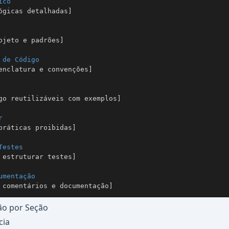
ico
ógicas detalhadas]

ojeto e padrões]

 de Código
enclatura e convenções]

go reutilizáveis com exemplos]

r
práticas proibidas]

Testes
 estruturar testes]

umentação
 comentários e documentação]
ão por Seção
cia