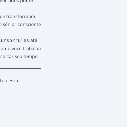
enciados por IA
que transformam
 sênior consciente
até
cursorrules
como você trabalha
 cortar seu tempo
tou essa