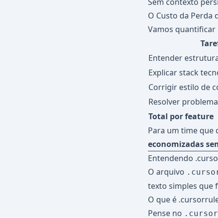
Sem contexto persi
O Custo da Perda 
Vamos quantificar
Tare
Entender estrutura
Explicar stack tec
Corrigir estilo de 
Resolver problem
Total por feature
Para um time que 
economizadas se
Entendendo .cursor
O arquivo
.curso
texto simples que f
O que é .cursorrul
Pense no
.cursor