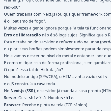
Warning: Prop
did not match. Server: "bg-blu
className
red-500"
Quem trabalha com Next.js (ou qualquer framework com
é o "batismo de fogo".
Muitas vezes a gente ignora porque "a tela tá funcionan
Erro de Hidratação
não é só logs sujos. Significa que o 
fora o trabalho do servidor e refazer tudo na unha (per
ou pior: seus botões podem simplesmente parar de resp
Hoje vamos descer no nível do metal e entender: por que
E como mitigar isso de forma profissional, sem gambiarr
O que é essa tal de Hidratação?
No modelo antigo (SPA/CRA), o HTML vinha vazio (
<div 
e o JS construía a casa toda.
No
Next.js (SSR)
, o servidor já manda a casa pronta (H
Server
: Gera
.
<h1>Olá Mundo</h1>
Browser
: Recebe e pinta na tela (FCP rápido).