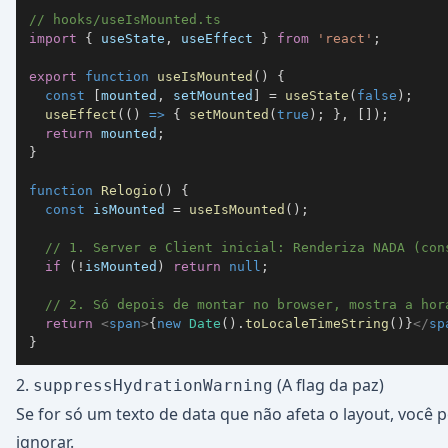
// hooks/useIsMounted.ts
import
{
 useState
,
 useEffect 
}
from
'react'
;
export
function
useIsMounted
(
)
{
const
[
mounted
,
 setMounted
]
=
useState
(
false
)
;
useEffect
(
(
)
=>
{
setMounted
(
true
)
;
}
,
[
]
)
;
return
 mounted
;
}
function
Relogio
(
)
{
const
 isMounted 
=
useIsMounted
(
)
;
// 1. Server e Client inicial: Renderiza NADA (con
if
(
!
isMounted
)
return
null
;
// 2. Só depois de montar no browser, mostra a hor
return
<
span
>
{
new
Date
(
)
.
toLocaleTimeString
(
)
}
</
sp
}
2.
(A flag da paz)
suppressHydrationWarning
Se for só um texto de data que não afeta o layout, você 
ignorar.