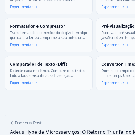
ordenado. Arraste, solte e combine
específicas para salv
Experimentar
Experimentar
instantaneamente.
Formatador e Compressor
Pré-visualizaçã
Transforma código minificado ilegível em algo
Escreva e pré-visua
que dá pra ler, ou comprime o seu antes de
JavaScript em tempo
subir. Funciona com JS, CSS e HTML—tudo no
instantaneamente 
Experimentar
Experimentar
navegador, sem enviar nada.
Comparador de Texto (Diff)
Conversor Time
Detecte cada mudança. Compare dois textos
Domine o tempo do 
lado a lado e visualize as diferenças
Timestamps Unix par
instantaneamente. Essencial para código e
versa. Ferramenta v
Experimentar
Experimentar
revisões.
logs.
Previous Post
Adeus Hype de Microsserviços: O Retorno Triunfal do