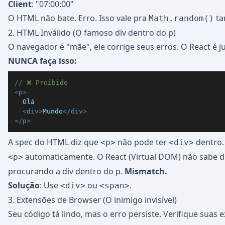
Client
: "07:00:00"
O HTML não bate. Erro. Isso vale pra
ta
Math.random()
2. HTML Inválido (O famoso div dentro do p)
O navegador é "mãe", ele corrige seus erros. O React é ju
NUNCA faça isso:
// ❌ Proibido
<
p
>
<
div
>
Mundo
</
div
>
</
p
>
A spec do HTML diz que
não pode ter
dentro.
<p>
<div>
automaticamente. O React (Virtual DOM) não sabe d
<p>
procurando a div dentro do p.
Mismatch.
Solução
: Use
ou
.
<div>
<span>
3. Extensões de Browser (O inimigo invisível)
Seu código tá lindo, mas o erro persiste. Verifique suas 