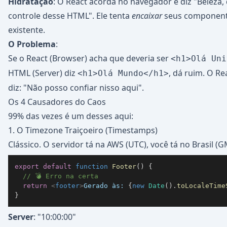
Hidratação
: O React acorda no navegador e diz "Beleza,
controle desse HTML". Ele tenta
encaixar
seus componen
existente.
O Problema
:
Se o React (Browser) acha que deveria ser
<h1>Olá Uni
HTML (Server) diz
, dá ruim. O Re
<h1>Olá Mundo</h1>
diz: "Não posso confiar nisso aqui".
Os 4 Causadores do Caos
99% das vezes é um desses aqui:
1. O Timezone Traiçoeiro (Timestamps)
Clássico. O servidor tá na AWS (UTC), você tá no Brasil (G
export
default
function
Footer
(
)
{
// 💣 Erro na certa
return
<
footer
>
Gerado às: 
{
new
Date
(
)
.
toLocaleTime
}
Server
: "10:00:00"