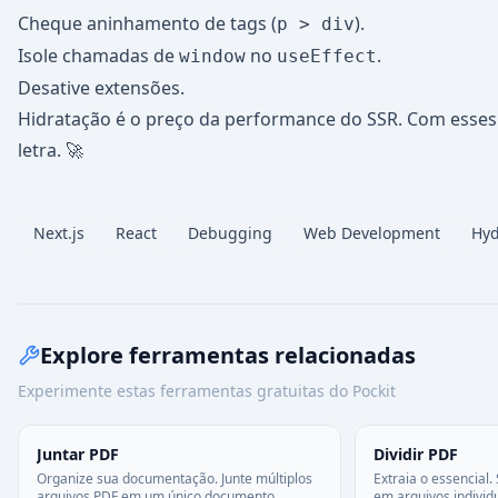
Cheque aninhamento de tags (
).
p > div
Isole chamadas de
no
.
window
useEffect
Desative extensões.
Hidratação é o preço da performance do SSR. Com esses 
letra. 🚀
Next.js
React
Debugging
Web Development
Hyd
Explore ferramentas relacionadas
Experimente estas ferramentas gratuitas do Pockit
Juntar PDF
Dividir PDF
Organize sua documentação. Junte múltiplos
Extraia o essencial
arquivos PDF em um único documento
em arquivos individ