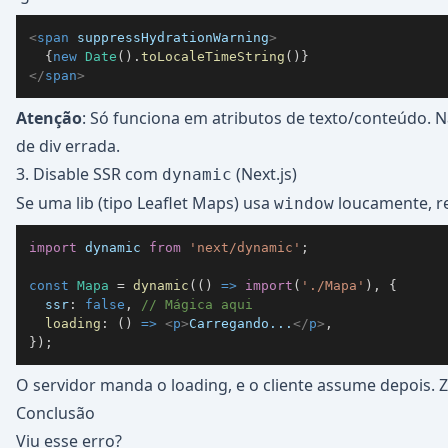
<
span
suppressHydrationWarning
>
{
new
Date
(
)
.
toLocaleTimeString
(
)
}
</
span
>
Atenção
: Só funciona em atributos de texto/conteúdo. N
de div errada.
3. Disable SSR com
(Next.js)
dynamic
Se uma lib (tipo Leaflet Maps) usa
loucamente, r
window
import
dynamic
from
'next/dynamic'
;
const
Mapa
=
dynamic
(
(
)
=>
import
(
'./Mapa'
)
,
{
ssr
:
false
,
// Mágica aqui
loading
:
(
)
=>
<
p
>
Carregando...
</
p
>
,
}
)
;
O servidor manda o loading, e o cliente assume depois. Z
Conclusão
Viu esse erro?