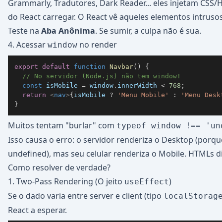
Grammarly, Tradutores, Dark Reader... eles injetam CSS
do React carregar. O React vê aqueles elementos intruso
Teste na
Aba Anônima
. Se sumir, a culpa não é sua.
4. Acessar
no render
window
export
default
function
Navbar
(
)
{
// No servidor (Node.js) não tem window!
const
 isMobile 
=
window
.
innerWidth
<
768
;
return
<
nav
>
{
isMobile 
?
'Menu Mobile'
:
'Menu Desk
}
Muitos tentam "burlar" com
typeof window !== 'un
Isso causa o erro: o servidor renderiza o Desktop (porq
undefined), mas seu celular renderiza o Mobile. HTMLs di
Como resolver de verdade?
1. Two-Pass Rendering (O jeito
)
useEffect
Se o dado varia entre server e client (tipo
localStorag
React a esperar.