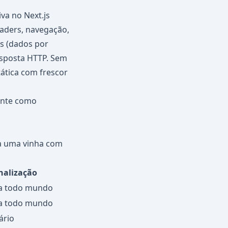
iva no Next.js
eaders, navegação,
as (dados por
esposta HTTP. Sem
tática com frescor
mente como
da uma vinha com
nalização
ra todo mundo
ra todo mundo
ário