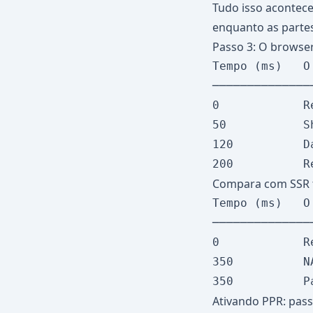
Tudo isso aconte
enquanto as partes
Passo 3: O browse
Tempo (ms)   O
──────────────
0            R
50           S
120          D
Compara com SSR t
Tempo (ms)   O
──────────────
0            R
350          N
Ativando PPR: pass