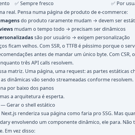
lento
✅ Sempre fresco
✅ Por usu
a real. Pensa numa página de produto de e-commerce:
, imagens
do produto raramente mudam → devem ser estát
eviews
mudam o tempo todo → precisam ser dinâmicos
ersonalizadas
são por usuário → exigem personalização
os ficam velhos. Com SSR, o TTFB é péssimo porque o serv
recomendações antes de mandar um único byte. Com CSR, o 
nquanto três API calls resolvem.
ssa matriz. Uma página, uma request: as partes estáticas 
 as dinâmicas vão sendo streameadas conforme resolvem.
na por baixo dos panos
mas a arquitetura é esperta.
 — Gerar o shell estático
o Next.js renderiza sua página como faria pro SSG. Mas q
ary envolvendo um componente dinâmico, ele para. Não t
. Em vez disso: