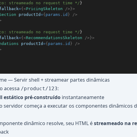
co: streameado no request time */
}
fallback
=
{
<
PricingSkeleton
/>
}
>
Section
productId
=
{
params
.
id
}
/>
>
co: streameado no request time */
}
fallback
=
{
<
RecommendationsSkeleton
/>
}
>
ndations
productId
=
{
params
.
id
}
/>
>
ime — Servir shell + streamear partes dinâmicas
o acessa
:
/product/123
ll estático pré-construído
instantaneamente
o servidor começa a executar os componentes dinâmicos d
mponente dinâmico resolve, seu HTML é
streameado na r
back