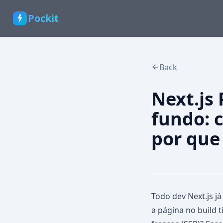
Pockit
Back
Next.js 
fundo: 
por que
Todo dev Next.js j
a página no build t