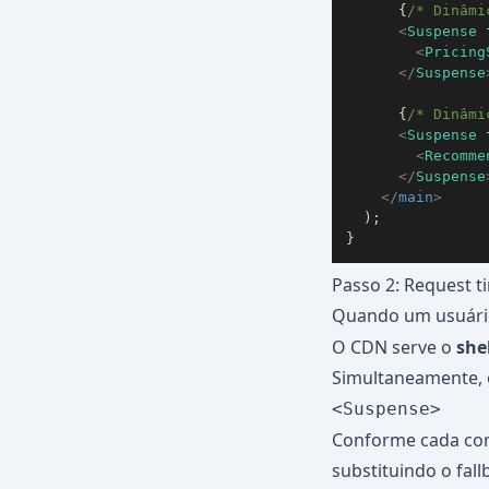
{
/* Dinâmi
<
Suspense
<
Pricing
</
Suspense
{
/* Dinâmi
<
Suspense
<
Recomme
</
Suspense
</
main
>
)
;
}
Passo 2: Request t
Quando um usuári
O CDN serve o
she
Simultaneamente, 
<Suspense>
Conforme cada co
substituindo o fall