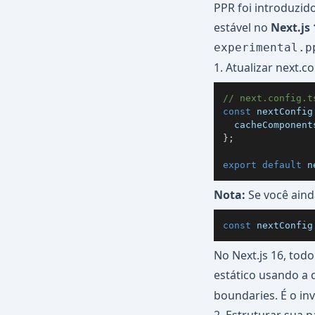
PPR foi introduzid
estável no
Next.js 
experimental.p
1. Atualizar next.co
// next.config.t
const
 nextConfig
  cacheComponent
}
;
export
default
 n
Nota:
Se você ainda
const
 nextConfig
No Next.js 16, tod
estático usando a 
boundaries. É o in