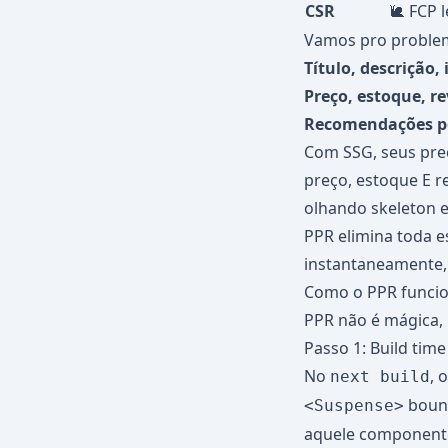
CSR
🐌 FCP 
Vamos pro problem
Título, descrição
Preço, estoque, r
Recomendações p
Com SSG, seus preç
preço, estoque E 
olhando skeleton e
PPR elimina toda e
instantaneamente,
Como o PPR funcio
PPR não é mágica, 
Passo 1: Build time
No
, 
next build
bound
<Suspense>
aquele componente