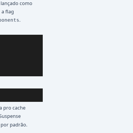
 e lançado como
 a flag
.
ponents
na pro cache
Suspense
 por padrão.