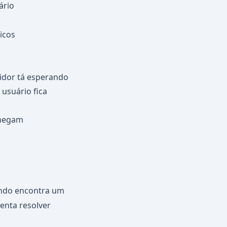
ário
icos
idor tá esperando
usuário fica
chegam
uando encontra um
enta resolver