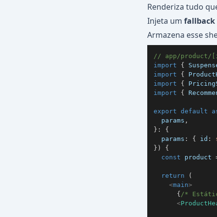
Renderiza tudo que
Injeta um
fallback
Armazena esse she
// app/product/[
import
{
Suspens
import
{
Product
import
{
Pricing
import
{
Recomme
export
default
a
  params
,
}
:
{
  params
:
{
 id
:
}
)
{
const
 product 
return
(
<
main
>
{
/* Estáti
<
ProductHe