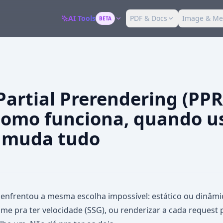
AI Tools
PDF & Docs
Image & Me
BETA
Partial Prerendering (PPR
como funciona, quando u
 muda tudo
á enfrentou a mesma escolha impossível: estático ou dinâmi
ime pra ter velocidade (SSG), ou renderizar a cada request 