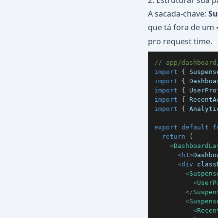
2. Estruturar sua
A sacada-chave:
Su
que tá fora de um
pro request time.
// app/dashboard
import
{
Suspens
import
{
Dashboa
import
{
UserPro
import
{
RecentA
import
{
Analyti
export
default
f
return
(
<
DashboardLa
<
h1
>
Dashbo
<
div
class
<
Suspens
<
UserP
</
Suspen
<
Suspens
<
Recen