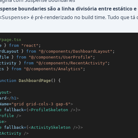
 página com Suspense boundaries
spense boundaries são a linha divisória entre estático 
é pré-renderizado no build time. Tudo que tá 
<Suspense>
/page.tsx
e
}
from
"react"
;
rdLayout
}
from
"@/components/DashboardLayout"
;
file
}
from
"@/components/UserProfile"
;
ctivity
}
from
"@/components/RecentActivity"
;
cs
}
from
"@/components/Analytics"
;
unction
DashboardPage
(
)
{
yout
>
ard
</
h1
>
Name
=
"
grid grid-cols-3 gap-6
"
>
e
fallback
=
{
<
ProfileSkeleton
/>
}
>
rofile
/>
se
>
e
fallback
=
{
<
ActivitySkeleton
/>
}
>
tActivity
/>