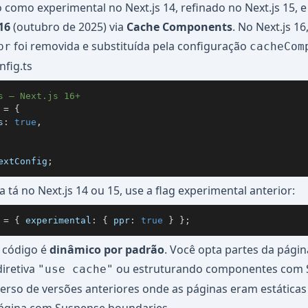
o como experimental no Next.js 14, refinado no Next.js 15,
16
(outubro de 2025) via
Cache Components
. No Next.js 16,
foi removida e substituída pela configuração
pr
cacheCom
nfig.ts
s — Next.js 16+
 
=
{
s
:
true
,
extConfig
;
 tá no Next.js 14 ou 15, use a flag experimental anterior:
 
=
{
 experimental
:
{
 ppr
:
true
}
}
;
o código é
dinâmico por padrão
. Você opta partes da pági
diretiva
ou estruturando componentes com 
"use cache"
verso de versões anteriores onde as páginas eram estáticas