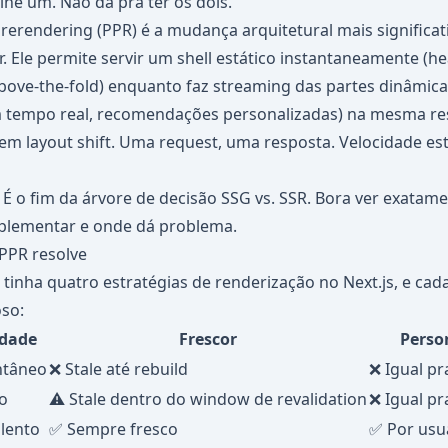
lhe um. Não dá pra ter os dois.
Prerendering (PPR) é a mudança arquitetural mais significat
. Ele permite servir um shell estático instantaneamente (h
bove-the-fold) enquanto faz streaming das partes dinâmic
m tempo real, recomendações personalizadas) na mesma r
 Sem layout shift. Uma request, uma resposta. Velocidade es
 É o fim da árvore de decisão SSG vs. SSR. Bora ver exata
plementar e onde dá problema.
PPR resolve
 tinha quatro estratégias de renderização no Next.js, e ca
so:
idade
Frescor
Perso
ntâneo
❌ Stale até rebuild
❌ Igual p
o
⚠️ Stale dentro do window de revalidation
❌ Igual p
 lento
✅ Sempre fresco
✅ Por usu