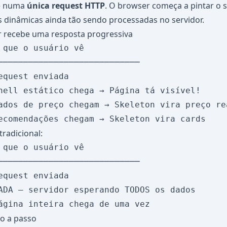
ce numa
única request HTTP
. O browser começa a pintar o s
 dinâmicas ainda tão sendo processadas no servidor.
r recebe uma resposta progressiva
 que o usuário vê

────────────────────────────

equest enviada

hell estático chega → Página tá visível!

ados de preço chegam → Skeleton vira preço rea
radicional:
 que o usuário vê

────────────────────────────

equest enviada

ADA — servidor esperando TODOS os dados

o a passo