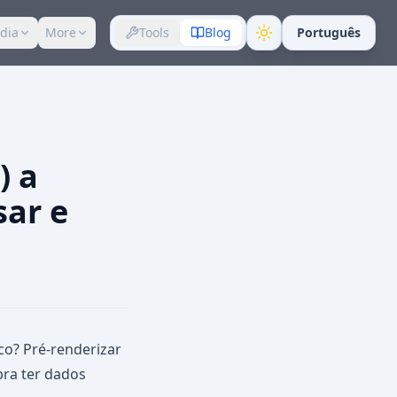
dia
More
Tools
Blog
Português
) a
sar e
co? Pré-renderizar
pra ter dados