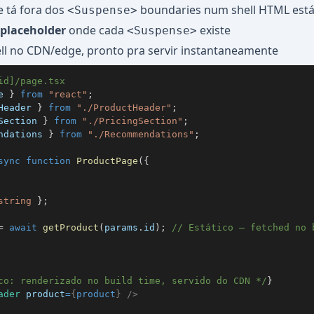
 tá fora dos
boundaries num shell HTML está
<Suspense>
 placeholder
onde cada
existe
<Suspense>
ll no CDN/edge, pronto pra servir instantaneamente
id]/page.tsx
e
}
from
"react"
;
Header
}
from
"./ProductHeader"
;
Section
}
from
"./PricingSection"
;
ndations
}
from
"./Recommendations"
;
sync
function
ProductPage
(
{
string
}
;
=
await
getProduct
(
params
.
id
)
;
// Estático — fetched no 
co: renderizado no build time, servido do CDN */
}
ader
product
=
{
product
}
/>