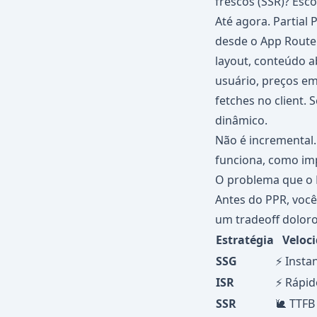
frescos (SSR)? Esco
Até agora. Partial 
desde o App Router
layout, conteúdo a
usuário, preços e
fetches no client.
dinâmico.
Não é incremental.
funciona, como im
O problema que o 
Antes do PPR, você
um tradeoff doloro
Estratégia
Veloc
SSG
⚡ Insta
ISR
⚡ Rápid
SSR
🐌 TTFB