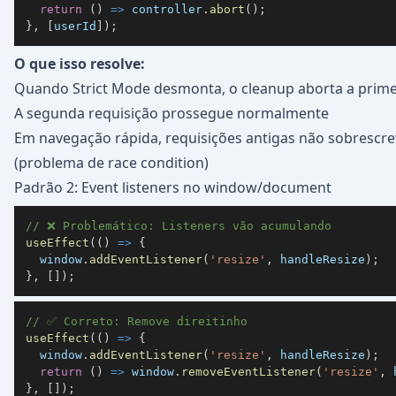
return
(
)
=>
 controller
.
abort
(
)
;
}
,
[
userId
]
)
;
O que isso resolve:
Quando Strict Mode desmonta, o cleanup aborta a prime
A segunda requisição prossegue normalmente
Em navegação rápida, requisições antigas não sobresc
(problema de race condition)
Padrão 2: Event listeners no window/document
// ❌ Problemático: Listeners vão acumulando
useEffect
(
(
)
=>
{
window
.
addEventListener
(
'resize'
,
 handleResize
)
;
}
,
[
]
)
;
// ✅ Correto: Remove direitinho
useEffect
(
(
)
=>
{
window
.
addEventListener
(
'resize'
,
 handleResize
)
;
return
(
)
=>
window
.
removeEventListener
(
'resize'
,
 
}
,
[
]
)
;