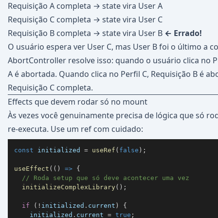
Requisição A completa → state vira User A
Requisição C completa → state vira User C
Requisição B completa → state vira User B
← Errado!
O usuário espera ver User C, mas User B foi o último a c
AbortController resolve isso: quando o usuário clica no Pe
A é abortada. Quando clica no Perfil C, Requisição B é ab
Requisição C completa.
Effects que devem rodar só no mount
Às vezes você genuinamente precisa de lógica que só r
re-executa. Use um ref com cuidado:
const
 initialized 
=
useRef
(
false
)
;
useEffect
(
(
)
=>
{
// Roda setup que só deve acontecer uma vez
initializeComplexLibrary
(
)
;
if
(
!
initialized
.
current
)
{
    initialized
.
current
=
true
;