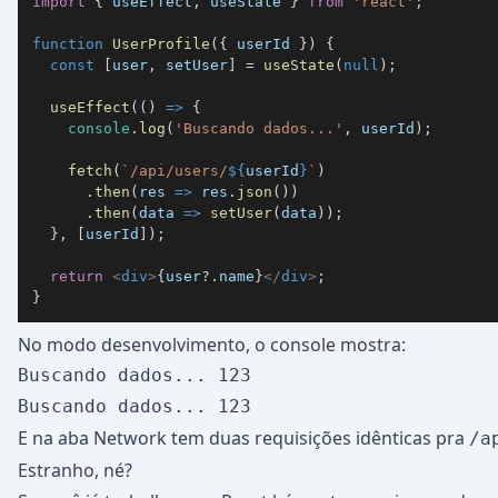
import
{
 useEffect
,
 useState 
}
from
'react'
;
function
UserProfile
(
{
 userId 
}
)
{
const
[
user
,
 setUser
]
=
useState
(
null
)
;
useEffect
(
(
)
=>
{
console
.
log
(
'Buscando dados...'
,
 userId
)
;
fetch
(
`
/api/users/
${
userId
}
`
)
.
then
(
res
=>
 res
.
json
(
)
)
.
then
(
data
=>
setUser
(
data
)
)
;
}
,
[
userId
]
)
;
return
<
div
>
{
user
?.
name
}
</
div
>
;
}
No modo desenvolvimento, o console mostra:
Buscando dados... 123

E na aba Network tem duas requisições idênticas pra
/a
Estranho, né?