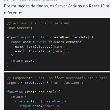
Pra mutações de dados, os Server Actions do React 19 
diferente:
// actions.js - roda no servidor
'use server'
;
export
async
function
createUser
(
formData
)
{
const
 user 
=
await
 db
.
users
.
create
(
{
name
:
 formData
.
get
(
'name'
)
,
email
:
 formData
.
get
(
'email'
)
,
}
)
;
return
 user
;
}
// Componente - sem useEffect necessário pra submit
import
{
 createUser 
}
from
'./actions'
;
function
CreateUserForm
(
)
{
return
(
<
form
action
=
{
createUser
}
>
<
input
name
=
"
name
"
/>