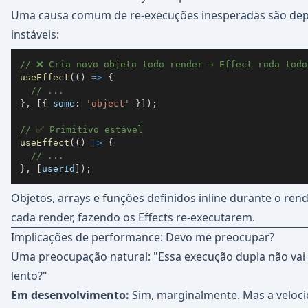
Uma causa comum de re-execuções inesperadas são de
instáveis:
// ❌ Cria novo objeto todo render → Effect roda todo
useEffect
(
(
)
=>
{
// ...
}
,
[
{
some
:
'object'
}
]
)
;
// ✅ Primitivo estável
useEffect
(
(
)
=>
{
// ...
}
,
[
userId
]
)
;
Objetos, arrays e funções definidos inline durante o re
cada render, fazendo os Effects re-executarem.
Implicações de performance: Devo me preocupar?
Uma preocupação natural: "Essa execução dupla não vai
lento?"
Em desenvolvimento:
Sim, marginalmente. Mas a veloc