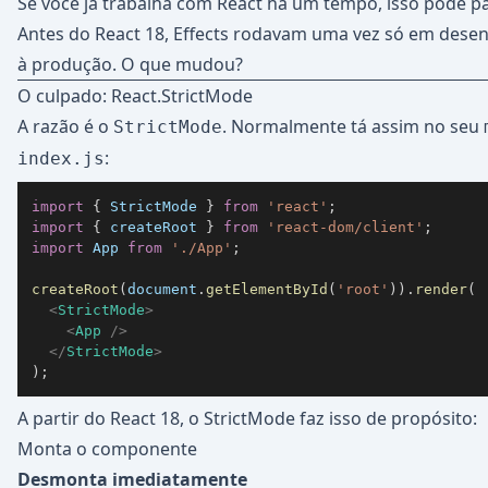
Se você já trabalha com React há um tempo, isso pode pa
Antes do React 18, Effects rodavam uma vez só em dese
à produção. O que mudou?
O culpado: React.StrictMode
A razão é o
. Normalmente tá assim no seu
StrictMode
:
index.js
import
{
StrictMode
}
from
'react'
;
import
{
 createRoot 
}
from
'react-dom/client'
;
import
App
from
'./App'
;
createRoot
(
document
.
getElementById
(
'root'
)
)
.
render
(
<
StrictMode
>
<
App
/>
</
StrictMode
>
)
;
A partir do React 18, o StrictMode faz isso de propósito:
Monta o componente
Desmonta imediatamente