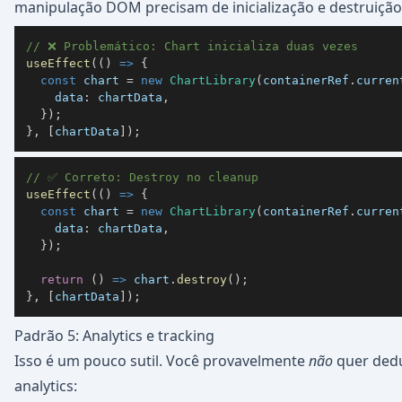
manipulação DOM precisam de inicialização e destruição
// ❌ Problemático: Chart inicializa duas vezes
useEffect
(
(
)
=>
{
const
 chart 
=
new
ChartLibrary
(
containerRef
.
curren
data
:
 chartData
,
}
)
;
}
,
[
chartData
]
)
;
// ✅ Correto: Destroy no cleanup
useEffect
(
(
)
=>
{
const
 chart 
=
new
ChartLibrary
(
containerRef
.
curren
data
:
 chartData
,
}
)
;
return
(
)
=>
 chart
.
destroy
(
)
;
}
,
[
chartData
]
)
;
Padrão 5: Analytics e tracking
Isso é um pouco sutil. Você provavelmente
não
quer dedu
analytics: