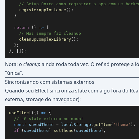
// Setup único como registrar o app com um backe
registerAppInstance
(
)
;
}
return
(
)
=>
{
// Mas sempre faz cleanup
cleanupComplexLibrary
(
)
;
}
;
}
,
[
]
)
;
Nota: o
cleanup
ainda roda toda vez. O ref só protege a ló
"única".
Sincronizando com sistemas externos
Quando seu Effect sincroniza state com algo fora do Rea
externa, storage do navegador):
useEffect
(
(
)
=>
{
// Lê state externo no mount
const
 savedTheme 
=
localStorage
.
getItem
(
'theme'
)
;
if
(
savedTheme
)
setTheme
(
savedTheme
)
;