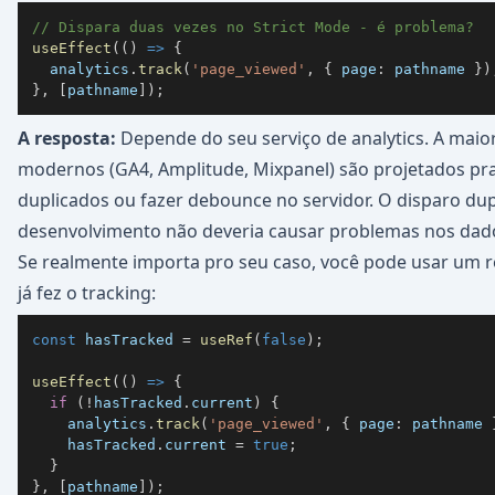
// Dispara duas vezes no Strict Mode - é problema?
useEffect
(
(
)
=>
{
  analytics
.
track
(
'page_viewed'
,
{
page
:
 pathname 
}
)
}
,
[
pathname
]
)
;
A resposta:
Depende do seu serviço de analytics. A maior
modernos (GA4, Amplitude, Mixpanel) são projetados pra
duplicados ou fazer debounce no servidor. O disparo du
desenvolvimento não deveria causar problemas nos dad
Se realmente importa pro seu caso, você pode usar um re
já fez o tracking:
const
 hasTracked 
=
useRef
(
false
)
;
useEffect
(
(
)
=>
{
if
(
!
hasTracked
.
current
)
{
    analytics
.
track
(
'page_viewed'
,
{
page
:
 pathname 
    hasTracked
.
current
=
true
;
}
}
,
[
pathname
]
)
;