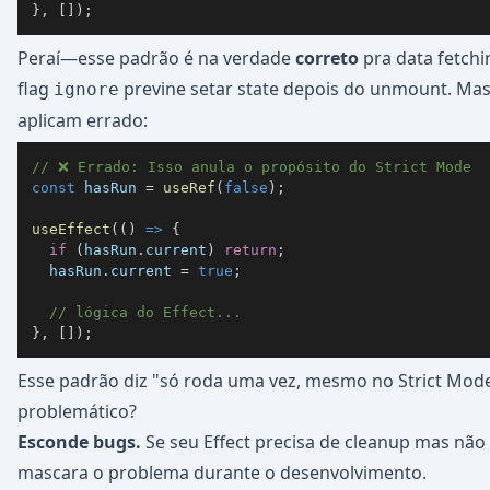
}
,
[
]
)
;
Peraí—esse padrão é na verdade
correto
pra data fetchi
flag
previne setar state depois do unmount. Mas
ignore
aplicam errado:
// ❌ Errado: Isso anula o propósito do Strict Mode
const
 hasRun 
=
useRef
(
false
)
;
useEffect
(
(
)
=>
{
if
(
hasRun
.
current
)
return
;
  hasRun
.
current
=
true
;
// lógica do Effect...
}
,
[
]
)
;
Esse padrão diz "só roda uma vez, mesmo no Strict Mode
problemático?
Esconde bugs.
Se seu Effect precisa de cleanup mas não
mascara o problema durante o desenvolvimento.