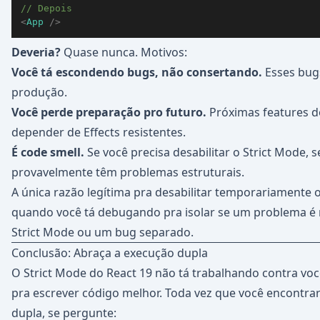
// Depois
<
App
/>
Deveria?
Quase nunca. Motivos:
Você tá escondendo bugs, não consertando.
Esses bug
produção.
Você perde preparação pro futuro.
Próximas features 
depender de Effects resistentes.
É code smell.
Se você precisa desabilitar o Strict Mode, s
provavelmente têm problemas estruturais.
A única razão legítima pra desabilitar temporariamente o
quando você tá debugando pra isolar se um problema é 
Strict Mode ou um bug separado.
Conclusão: Abraça a execução dupla
O Strict Mode do React 19 não tá trabalhando contra vo
pra escrever código melhor. Toda vez que você encontr
dupla, se pergunte: