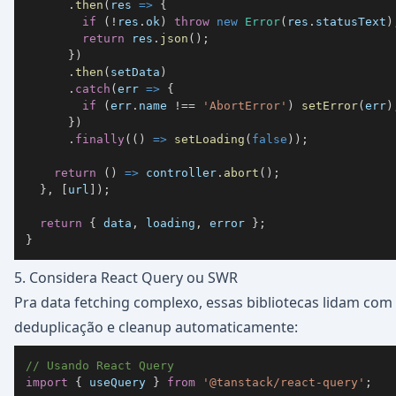
.
then
(
res
=>
{
if
(
!
res
.
ok
)
throw
new
Error
(
res
.
statusText
)
return
 res
.
json
(
)
;
}
)
.
then
(
setData
)
.
catch
(
err
=>
{
if
(
err
.
name
!==
'AbortError'
)
setError
(
err
)
}
)
.
finally
(
(
)
=>
setLoading
(
false
)
)
;
return
(
)
=>
 controller
.
abort
(
)
;
}
,
[
url
]
)
;
return
{
 data
,
 loading
,
 error 
}
;
}
5. Considera React Query ou SWR
Pra data fetching complexo, essas bibliotecas lidam com
deduplicação e cleanup automaticamente:
// Usando React Query
import
{
 useQuery 
}
from
'@tanstack/react-query'
;