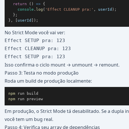
return
(
)
=>
{
console
.
log
(
'Effect CLEANUP pra:'
,
 userId
)
;
}
;
}
,
[
userId
]
)
;
No Strict Mode você vai ver:
Effect SETUP pra: 123

Effect CLEANUP pra: 123

Isso confirma o ciclo mount → unmount → remount.
Passo 3: Testa no modo produção
Roda um build de produção localmente:
npm
npm
 run preview
Em produção, o Strict Mode tá desabilitado. Se a dupla in
você tem um bug real.
Passo 4: Verifica seu array de dependências