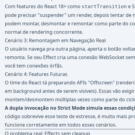
Com features do React 18+ como
e S
startTransition
pode precisar "suspender" um render, depois tentar de
podem montar, desmontar e remontar como parte do 
normal de rendering concorrente.
Cenário 3: Remontagem em Navegação Real
O usuário navega pra outra página, aperta o botão volt
remonta. Se seu Effect cria uma conexão WebSocket sem
você tem conexões órfãs.
Cenário 4: Features Futuras
O time do React tá preparando APIs "Offscreen" (rende
em background antes de serem visíveis). Essas vão exig
montem/desmontem múltiplas vezes como parte do ciclo
A dupla invocação no Strict Mode simula essas condiçõ
código sobrevive esse teste de estresse, é muito mais pr
funcione corretamente em todos esses cenários.
O problema real: Effects sem cleanup