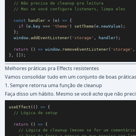
// Não precisa de cleanup pra leitura
// Mas se você configura listeners, limpa eles
const
handler
=
(
e
)
=>
{
if
(
e
.
key
===
'theme'
)
setTheme
(
e
.
newValue
)
;
}
;
window
.
addEventListener
(
'storage'
,
 handler
)
;
return
(
)
=>
window
.
removeEventListener
(
'storage'
,
}
,
[
]
)
;
Melhores práticas pra Effects resistentes
Vamos consolidar tudo em um conjunto de boas práticas
1. Sempre retorna uma função de cleanup
Faça disso um hábito. Mesmo se você
acha
que não preci
useEffect
(
(
)
=>
{
// Lógica de setup
return
(
)
=>
{
// Lógica de cleanup (mesmo se for um comentário
// Isso te força a pensar no que precisa ser lim