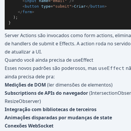
<
input
name
=
"
email
"
/>
<
button
type
=
"
submit
"
>
Criar
</
button
>
</
form
>
)
;
}
Server Actions são invocados como form actions, elimin
de handlers de submit e Effects. A action roda no servidor
de atualizar a UI.
Quando você ainda precisa de useEffect
Esses novos padrões são poderosos, mas
nã
useEffect
ainda precisa dele pra:
Medições de DOM
(ler dimensões de elementos)
Subscriptions de APIs do navegador
(IntersectionObser
ResizeObserver)
Integração com bibliotecas de terceiros
Animações disparadas por mudanças de state
Conexões WebSocket