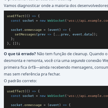
Vamos diagnosticar onde a maioria dos desenvolvedores
useEffect
(
(
)
=>
{
const
 socket 
=
new
WebSocket
(
'wss://api.example.co
  socket
.
onmessage
=
(
event
)
=>
{
setMessages
(
prev
=>
[
...
prev
,
 event
.
data
]
)
;
}
;
}
,
[
]
)
;
O que tá errado?
Não tem função de cleanup. Quando o 
desmonta e remonta, você cria uma
segunda
conexão We
primeira fica órfã—ainda recebendo mensagens, consu
mas sem referência pra fechar.
O padrão correto:
useEffect
(
(
)
=>
{
const
 socket 
=
new
WebSocket
(
'wss://api.example.co
  socket
.
onmessage
=
(
event
)
=>
{