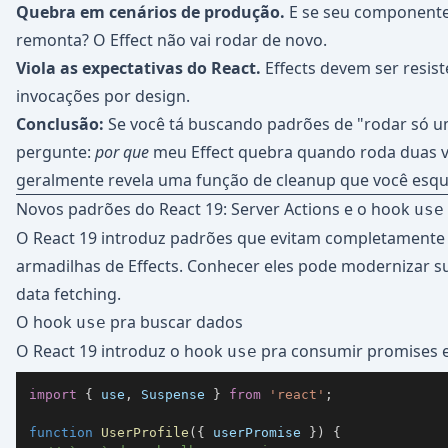
Quebra em cenários de produção.
E se seu componente
remonta? O Effect não vai rodar de novo.
Viola as expectativas do React.
Effects devem ser resist
invocações por design.
Conclusão:
Se você tá buscando padrões de "rodar só um
pergunte:
por que
meu Effect quebra quando roda duas v
geralmente revela uma função de cleanup que você esqu
Novos padrões do React 19: Server Actions e o hook
use
O React 19 introduz padrões que evitam completamente
armadilhas de Effects. Conhecer eles pode modernizar 
data fetching.
O hook
pra buscar dados
use
O React 19 introduz o hook
pra consumir promises e
use
import
{
 use
,
Suspense
}
from
'react'
;
function
UserProfile
(
{
 userPromise 
}
)
{