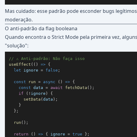
Mas cuidado: esse padrão pode esconder bugs legítimo
moderação.
O anti-padrão da flag booleana
Quando encontra o Strict Mode pela primeira vez, algun
"solução":
// ⚠️ Anti-padrão: Não faça isso
useEffect
(
(
)
=>
{
let
 ignore 
=
false
;
const
run
=
async
(
)
=>
{
const
 data 
=
await
fetchData
(
)
;
if
(
!
ignore
)
{
setData
(
data
)
;
}
}
;
run
(
)
;
return
(
)
=>
{
 ignore 
=
true
}
;