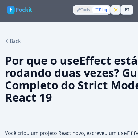
Pockit
Tools
Blog
PT
Back
Por que o useEffect está
rodando duas vezes? Gu
Completo do Strict Mod
React 19
Você criou um projeto React novo, escreveu um
useEff