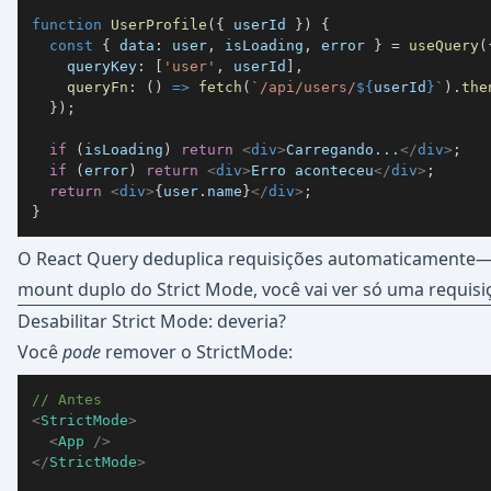
function
UserProfile
(
{
 userId 
}
)
{
const
{
data
:
 user
,
 isLoading
,
 error 
}
=
useQuery
(
queryKey
:
[
'user'
,
 userId
]
,
queryFn
:
(
)
=>
fetch
(
`
/api/users/
${
userId
}
`
)
.
the
}
)
;
if
(
isLoading
)
return
<
div
>
Carregando...
</
div
>
;
if
(
error
)
return
<
div
>
Erro aconteceu
</
div
>
;
return
<
div
>
{
user
.
name
}
</
div
>
;
}
O React Query deduplica requisições automaticament
mount duplo do Strict Mode, você vai ver só uma requisi
Desabilitar Strict Mode: deveria?
Você
pode
remover o StrictMode:
// Antes
<
StrictMode
>
<
App
/>
</
StrictMode
>