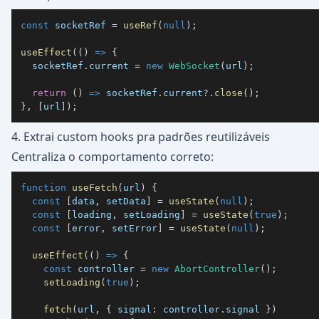
const
 socketRef 
=
useRef
(
null
)
;
useEffect
(
(
)
=>
{
  socketRef
.
current
=
new
WebSocket
(
url
)
;
return
(
)
=>
 socketRef
.
current
?.
close
(
)
;
}
,
[
url
]
)
;
4. Extrai custom hooks pra padrões reutilizáveis
Centraliza o comportamento correto:
function
useFetch
(
url
)
{
const
[
data
,
 setData
]
=
useState
(
null
)
;
const
[
loading
,
 setLoading
]
=
useState
(
true
)
;
const
[
error
,
 setError
]
=
useState
(
null
)
;
useEffect
(
(
)
=>
{
const
 controller 
=
new
AbortController
(
)
;
setLoading
(
true
)
;
fetch
(
url
,
{
signal
:
 controller
.
signal
}
)