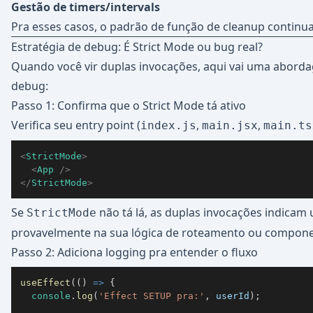
Gestão de timers/intervals
Pra esses casos, o padrão de função de cleanup continua
Estratégia de debug: É Strict Mode ou bug real?
Quando você vir duplas invocações, aqui vai uma abord
debug:
Passo 1: Confirma que o Strict Mode tá ativo
Verifica seu entry point (
,
,
index.js
main.jsx
main.ts
<
StrictMode
>
<
App
/>
</
StrictMode
>
Se
não tá lá, as duplas invocações indicam
StrictMode
provavelmente na sua lógica de roteamento ou compone
Passo 2: Adiciona logging pra entender o fluxo
useEffect
(
(
)
=>
{
console
.
log
(
'Effect SETUP pra:'
,
 userId
)
;