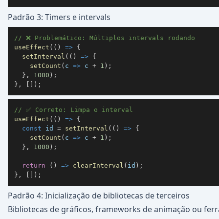
Padrão 3: Timers e intervals
// ❌ Problemático: Múltiplos intervals rodando
useEffect
(
(
)
=>
{
setInterval
(
(
)
=>
{
setCount
(
c
=>
 c 
+
1
)
;
}
,
1000
)
;
}
,
[
]
)
;
// ✅ Correto: Limpa o interval
useEffect
(
(
)
=>
{
const
 id 
=
setInterval
(
(
)
=>
{
setCount
(
c
=>
 c 
+
1
)
;
}
,
1000
)
;
return
(
)
=>
clearInterval
(
id
)
;
}
,
[
]
)
;
Padrão 4: Inicialização de bibliotecas de terceiros
Bibliotecas de gráficos, frameworks de animação ou fer