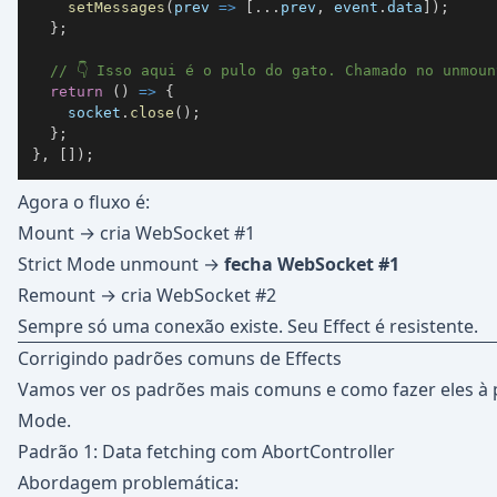
setMessages
(
prev
=>
[
...
prev
,
 event
.
data
]
)
;
}
;
// 👇 Isso aqui é o pulo do gato. Chamado no unmoun
return
(
)
=>
{
    socket
.
close
(
)
;
}
;
}
,
[
]
)
;
Agora o fluxo é:
Mount → cria WebSocket #1
Strict Mode unmount →
fecha WebSocket #1
Remount → cria WebSocket #2
Sempre só uma conexão existe. Seu Effect é resistente.
Corrigindo padrões comuns de Effects
Vamos ver os padrões mais comuns e como fazer eles à p
Mode.
Padrão 1: Data fetching com AbortController
Abordagem problemática: