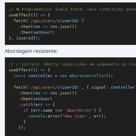
// ❌ Problemático: Duplo fetch, race conditions pote
useEffect
(
(
)
=>
{
fetch
(
`
/api/users/
${
userId
}
`
)
.
then
(
res
=>
 res
.
json
(
)
)
.
then
(
setUser
)
;
}
,
[
userId
]
)
;
Abordagem resistente:
// ✅ Correto: Aborta requisições em andamento no cle
useEffect
(
(
)
=>
{
const
 controller 
=
new
AbortController
(
)
;
fetch
(
`
/api/users/
${
userId
}
`
,
{
signal
:
 controller
.
then
(
res
=>
 res
.
json
(
)
)
.
then
(
setUser
)
.
catch
(
err
=>
{
if
(
err
.
name
!==
'AbortError'
)
{
console
.
error
(
'Deu ruim:'
,
 err
)
;
}
}
)
;