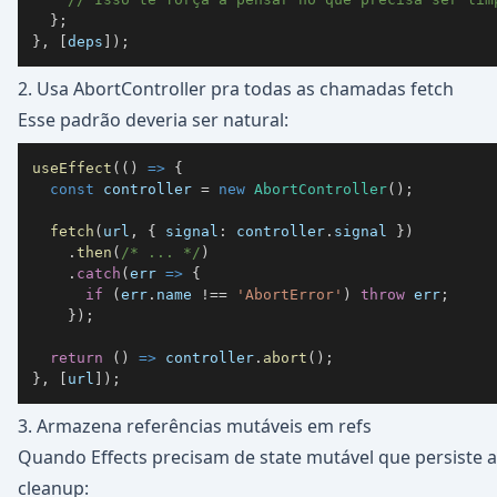
}
;
}
,
[
deps
]
)
;
2. Usa AbortController pra todas as chamadas fetch
Esse padrão deveria ser natural:
useEffect
(
(
)
=>
{
const
 controller 
=
new
AbortController
(
)
;
fetch
(
url
,
{
signal
:
 controller
.
signal
}
)
.
then
(
/* ... */
)
.
catch
(
err
=>
{
if
(
err
.
name
!==
'AbortError'
)
throw
 err
;
}
)
;
return
(
)
=>
 controller
.
abort
(
)
;
}
,
[
url
]
)
;
3. Armazena referências mutáveis em refs
Quando Effects precisam de state mutável que persiste a
cleanup: