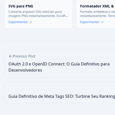
SVG para PNG
Formatador XML &
Converta arquivos SVG vetoriais para
Formate, embeleze e va
imagens PNG instantaneamente. Escolha
instantaneamente. Torn
escala (1x-4x) e opções de fundo. 100%
legível com indentação 
Experimentar
Experimentar
privado—processado no seu navegador.
Minifique XML para pro
processamento no nave
Previous Post
OAuth 2.0 e OpenID Connect: O Guia Definitivo para
Desenvolvedores
Guia Definitivo de Meta Tags SEO: Turbine Seu Rankin