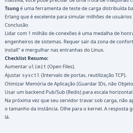
massiva, você pode precisar de uma frota de máquinas cl
Tsung
é uma ferramenta de teste de carga distribuída 
Erlang que é excelente para simular milhões de usuários
Conclusão
Lidar com 1 milhão de conexões é uma medalha de honr
engenheiros de sistemas. Requer sair da zona de confo
install" e mergulhar nas entranhas do Linux.
Checklist Resumo:
Aumentar
(Open Files).
ulimit
Ajustar
(Intervalo de portas, reutilização TCP).
sysctl
Otimizar Memória de Aplicação (Guardar IDs, não Objeto
Usar um backend Pub/Sub (Redis) para escala horizontal
Na próxima vez que seu servidor travar sob carga, não
o tamanho da instância. Olhe para o kernel. A resposta 
lá.