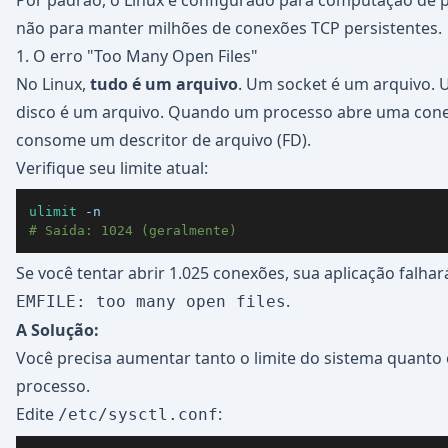
Por padrão, o Linux é configurado para computação de p
não para manter milhões de conexões TCP persistentes.
1. O erro "Too Many Open Files"
No Linux,
tudo é um arquivo
. Um socket é um arquivo. 
disco é um arquivo. Quando um processo abre uma cone
consome um descritor de arquivo (FD).
Verifique seu limite atual:
ulimit
-n
# Saída: 1024 (geralmente)
Se você tentar abrir 1.025 conexões, sua aplicação falha
.
EMFILE: too many open files
A Solução:
Você precisa aumentar tanto o limite do sistema quanto 
processo.
Edite
:
/etc/sysctl.conf