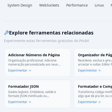
System Design
WebSockets
Performance
Linux
Explore ferramentas relacionadas
Experimente estas ferramentas gratuitas do Pockit
Adicionar Números de Página
Organizador de Pág
Organização profissional. Adicione
Reordene, exclua e gire
numeração personalizada aos seus
arrastar e soltar. Editor
documentos PDF na posição e estilo que
para reorganizar docu
Experimentar
Experimentar
preferir. Deixe-os impecáveis.
instantaneamente. Sem 
seguro no seu navegado
Formatador JSON
Formatador e Comp
Dados legíveis. Embeleze, valide e
Transforma código minif
formate JSON minificado ou
algo que dá pra ler, ou
desordenado. Detecte erros de sintaxe
antes de subir. Funciona
Experimentar
Experimentar
automaticamente.
HTML—tudo no navegado
nada.