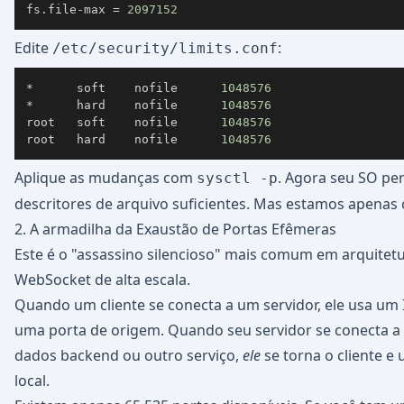
fs.file-max 
=
2097152
Edite
:
/etc/security/limits.conf
*      soft    nofile      
1048576
*      hard    nofile      
1048576
root   soft    nofile      
1048576
root   hard    nofile      
1048576
Aplique as mudanças com
. Agora seu SO pe
sysctl -p
descritores de arquivo suficientes. Mas estamos apena
2. A armadilha da Exaustão de Portas Efêmeras
Este é o "assassino silencioso" mais comum em arquitet
WebSocket de alta escala.
Quando um cliente se conecta a um servidor, ele usa um 
uma porta de origem. Quando seu servidor se conecta 
dados backend ou outro serviço,
ele
se torna o cliente e
local.