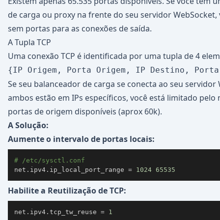
Existem apenas 65.535 portas disponíveis. Se você tem 
de carga ou proxy na frente do seu servidor WebSocket, 
sem portas para as conexões de saída.
A Tupla TCP
Uma conexão TCP é identificada por uma tupla de 4 elem
{IP Origem, Porta Origem, IP Destino, Porta
Se seu balanceador de carga se conecta ao seu servidor
ambos estão em IPs específicos, você está limitado pel
portas de origem disponíveis (aprox 60k).
A Solução:
Aumente o intervalo de portas locais:
# /etc/sysctl.conf
net.ipv4.ip_local_port_range 
=
1024
65535
Habilite a Reutilização de TCP:
net.ipv4.tcp_tw_reuse 
=
1