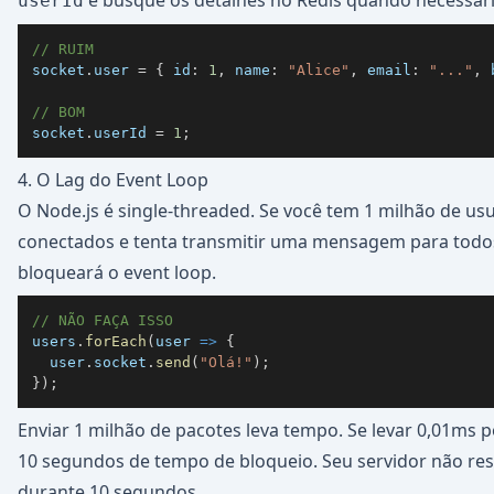
e busque os detalhes no Redis quando necessári
userId
// RUIM
socket
.
user
=
{
id
:
1
,
name
:
"Alice"
,
email
:
"..."
,
// BOM
socket
.
userId
=
1
;
4. O Lag do Event Loop
O Node.js é single-threaded. Se você tem 1 milhão de us
conectados e tenta transmitir uma mensagem para todos
bloqueará o event loop.
// NÃO FAÇA ISSO
users
.
forEach
(
user
=>
{
  user
.
socket
.
send
(
"Olá!"
)
;
}
)
;
Enviar 1 milhão de pacotes leva tempo. Se levar 0,01ms p
10 segundos de tempo de bloqueio. Seu servidor não re
durante 10 segundos.