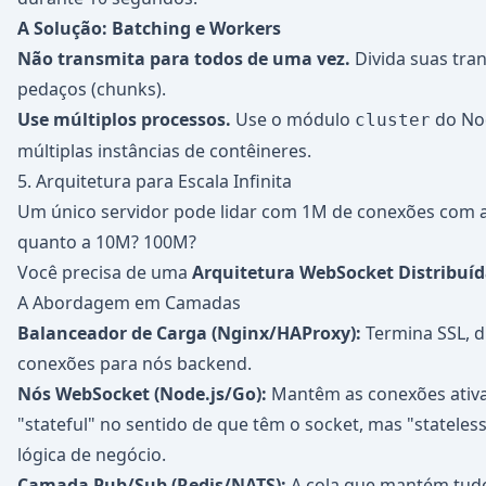
A Solução: Batching e Workers
Não transmita para todos de uma vez.
Divida suas tra
pedaços (chunks).
Use múltiplos processos.
Use o módulo
do Nod
cluster
múltiplas instâncias de contêineres.
5. Arquitetura para Escala Infinita
Um único servidor pode lidar com 1M de conexões com a
quanto a 10M? 100M?
Você precisa de uma
Arquitetura WebSocket Distribuí
A Abordagem em Camadas
Balanceador de Carga (Nginx/HAProxy):
Termina SSL, di
conexões para nós backend.
Nós WebSocket (Node.js/Go):
Mantêm as conexões ativa
"stateful" no sentido de que têm o socket, mas "stateles
lógica de negócio.
Camada Pub/Sub (Redis/NATS):
A cola que mantém tudo